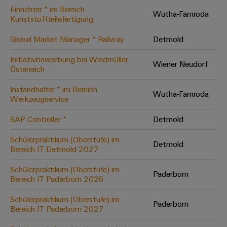
Einrichter * im Bereich
Modifizierte
Wutha-Farnroda
Kunststoffteilefertigung
und
bestückte
Global Market Manager * Railway
Detmold
Gehäuse
Initiativbewerbung bei Weidmüller
Wiener Neudorf
Österreich
Kundenspezifische
Kabelkonfektionierung
Instandhalter * im Bereich
Wutha-Farnroda
Werkzeugservice
SAP Controller *
Detmold
Produktinnovationen
Schülerpraktikum (Oberstufe) im
Detmold
Praxisnahe
Bereich IT Detmold 2027
Verbindungen für
Ihre Industrie.
Schülerpraktikum (Oberstufe) im
Unsere Neuheiten
Paderborn
im Bereich
Bereich IT Paderborn 2026
Industrial
Connectivity.
Schülerpraktikum (Oberstufe) im
Paderborn
Bereich IT Paderborn 2027