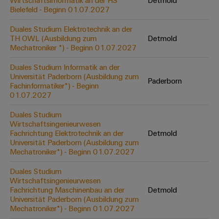
Wirtschaftsinformatik an der HS
Detmold
Werkzeuge
Bielefeld - Beginn 01.07.2027
Abwasseraufbereitung
Automaten
Lösungen
Duales Studium Elektrotechnik an der
für
TH OWL (Ausbildung zum
Detmold
die
Software
Mechatroniker *) - Beginn 01.07.2027
Wasser-
und
Markierer
Duales Studium Informatik an der
Abwasserindustrie
Universität Paderborn (Ausbildung zum
Paderborn
Industriedrucker
Fachinformatiker*) - Beginn
Wasserstoff
01.07.2027
Wasserstoff
Industrieleuchte
als
Duales Studium
Schlüsseltechnologie
Wirtschaftsingenieurwesen
Cabinet
für
Fachrichtung Elektrotechnik an der
Detmold
die
Infrastructure
Universität Paderborn (Ausbildung zum
Energiewende
Mechatroniker*) - Beginn 01.07.2027
Windenergie
Duales Studium
Assemblierungsservice
Effizienter
Wirtschaftsingenieurwesen
Betrieb
Fachrichtung Maschinenbau an der
Detmold
von
Bestückte
Universität Paderborn (Ausbildung zum
Windparks
Klemmenleisten
Mechatroniker*) - Beginn 01.07.2027