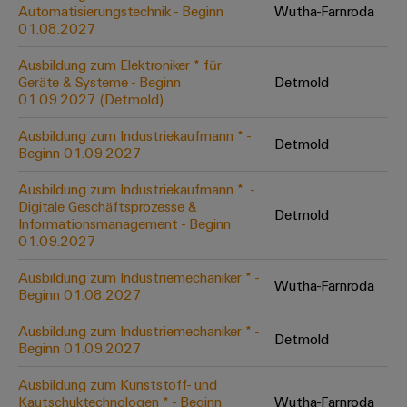
Unternehmensmeldungen
Technischer
Automatisierungstechnik - Beginn
Wutha-Farnroda
Verbindungslösungen
Systeme
Elektronikgehäuse
Support
01.08.2027
für
Offene
Fachpressemeldungen
und
Geräte
Ausbildungs-
Blitz-
Lösungen
Umweltbezogene
Ausbildung zum Elektroniker * für
Pressekontakt
Konventionelle
und
Geräte & Systeme - Beginn
Detmold
und
Produktkonformität
01.09.2027 (Detmold)
Energieerzeugung
Dezentrale
Studienplätze
Überspannungsschutz
Zukunftssicherheit
Automatisierung
Engineering
Ausbildung zum Industriekaufmann * -
für
Detmold
Unsere
PV
Daten
Beginn 01.09.2027
bewährte
Energiemanagement-
Partner
Veranstaltungen
Generatoranschlusskasten
Energieerzeugung
Lösungen
Technische
Ausbildung zum Industriekaufmann * ​ -
Digitale Geschäftsprozesse &
IIoT
Aktuelle
Maschinenbau
Feldbusverteiler
Produktkataloge
Detmold
Informationsmanagement - Beginn
IIoT
and
Termine
Lösungen
01.09.2027
&
Reparatur
für
Automation
verschiedene
Workshops
Automation
und
Ausbildung zum Industriemechaniker * -
Partner
Automatisierung
Segmente
Wutha-Farnroda
für
Beginn 01.08.2027
Software
Ersatzteile
Netzwerk
der
&
Schulklassen
Maschinen
Software
Ausbildung zum Industriemechaniker * -
Industrial
Trainings
und
Detmold
IIoT
Beginn 01.09.2027
Fabrikautomation
Analytics
und
and
Steuerungen
Webinare
Ausbildung zum Kunststoff- und
Öl
Automation
Industrial
Kautschuktechnologen * - Beginn
Wutha-Farnroda
I/O-