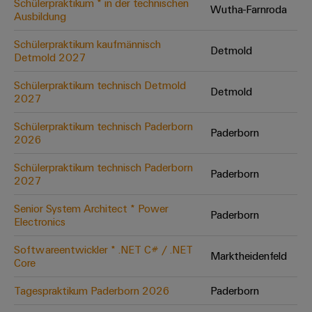
Schülerpraktikum * in der technischen
Wutha-Farnroda
Ausbildung
Umwe
Schülerpraktikum kaufmännisch
Detmold
Produ
Detmold 2027
Schne
einfa
Schülerpraktikum technisch Detmold
Detmold
REACH
2027
PCF-D
herun
Schülerpraktikum technisch Paderborn
Paderborn
2026
Schülerpraktikum technisch Paderborn
Paderborn
2027
Weidmüller
Configurator
Senior System Architect * Power
Paderborn
Electronics
Digital
Engineering
auf einem
Softwareentwickler * .NET C# / .NET
neuen Niveau
Marktheidenfeld
Core
‒ intuitiv,
unkompliziert,
schnell
Tagespraktikum Paderborn 2026
Paderborn