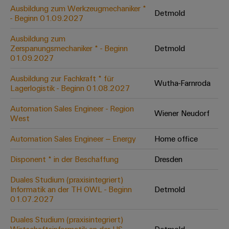
Leiterplattensteckverbinder
Schaltschrankbau
Ausbildung zum Werkzeugmechaniker *
AI
Detmold
Karriere auf
&
- Beginn 01.09.2027
dem Kindel
Schienenfahrzeuge
Remote
Leiterplattenklemmen
Unser
Moderne
Ausbildung zum
Access
neues
und
Zerspanungsmechaniker * - Beginn
Detmold
PCB
Distribution
&
digitale
01.09.2027
Center in
Connector
Lösungen
Thüringen
Cloud-
für
Ausbildung zur Fachkraft * für
Services
Wutha-Farnroda
Services
klimafreundliche
Lagerlogistik - Beginn 01.08.2027
Mobilitat
Original
Industrial
im
Automation Sales Engineer - Region
Wiener Neudorf
Equipment
Bahnverkehr
Service
West
Manufacturer
Platform
Schiffbau
Automation Sales Engineer – Energy
Home office
(OEM)
easyConnect
Umfassende
Verbindungslösungen
Disponent * in der Beschaffung
Dresden
für
die
Duales Studium (praxisintegriert)
Werkstatt
maritime
Informatik an der TH OWL - Beginn
Detmold
Industrie
&
01.07.2027
Zubehör
Wasseraufbereitung
Duales Studium (praxisintegriert)
&