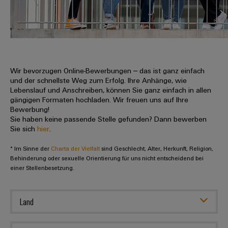
IN
Kabelkonfektionierung
zu
Offene
Leiterplattenklemmen
erlebbar
Weidmüller
Anschlusstechnologie
uns
Stellen
Vertrieb
werden.
Fast
für
Gehäusesysteme
Zahlen
DC-
Delivery
Promotionfahrzeug
Datencenter
Berufserfahrene
und
und
Microgrids
Service
Lösungen
Unternehmen
-
und
Fakten
Produkte
u-
komponenten
Wir bevorzugen Online-Bewerbungen – das ist ganz einfach
Distribution
Für
für
Unser
und der schnellste Weg zum Erfolg. Ihre Anhänge, wie
OS
Karriere
Beratung
Rechenzentren
Kabeleinführungssysteme
Studierende
Lebenslauf und Anschreiben, können Sie ganz einfach in allen
Info
Vorstand
Edge
–
und
gängigen Formaten hochladen. Wir freuen uns auf Ihre
und
effizient,
für
Computing
Bewerbung!
digitale
Werkstudententätigkeiten
Nachhaltigkeit
zuverlässig,
-
unsere
Sie haben keine passende Stelle gefunden? Dann bewerben
Planung
skalierbar
Industrial
komponenten
Sie sich
hier
.
Partner
Praktika
Weidmüller
5G
Energiespeicher
easyConnect
* Im Sinne der
Academy
Charta der Vielfalt
sind Geschlecht, Alter, Herkunft, Religion,
Anschlussleitungen,
Vertrieb
Abschlussarbeiten
Lösungen
-
Behinderung oder sexuelle Orientierung für uns nicht entscheidend bei
Single
Patchkabel
und
einer Stellenbesetzung.
People
Ihre
Großhandelssuche
Neuanfang
Produkte
Pair
und
&
für
Industrial
für
Ethernet
Kabel
Energiespeichersysteme
Culture
Service
Land
Studienabbrecher
(ESS)
SPS
Platform
News
Compliance
Energieübertragung
Offene
Systemverkabelung