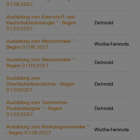
&
Solution
01.08.2027
Automation
PSIRT
Systeme
Gas
Partner
Ausbildung zum Kunststoff- und
Sicherer
finden
Stellenbörse
Industrial
Industrial
Kautschuktechnologen * - Beginn
Detmold
Betrieb
IoT
Ethernet
Digitale
01.09.2027
mit
Solution
vernetzten
Bestellmöglichkeiten
Partner
Industrial
Lösungen
Touch-
Ausbildung zum Mechatroniker * -
Wutha-Farnroda
für
-
Beginn 01.08.2027
Security
Panels
eShop
die
Systemintegratoren
Prozessindustrie
Ausbildung zum Mechatroniker * -
Industrial
Engineering-
Detmold
OCI-
Beginn 01.09.2027
Service
Photovoltaik
und
Schnittstelle
Platform
Mehr
Ausbildung zum
Visualisierungstools
Messen
Chancen in der
Ressourceneffizienz
EDI-
Oberflächenbeschichter - Beginn
Detmold
easyConnect
&
Entwicklung
durch
01.092027
Energiemessung
Schnittstelle
Spannende Aufgabe
Events
Sonnenenergie
EZA-
in unseren
und
Ausbildung zum Technischen
Entwicklungsbereic
Regler
Schaltschrankbau
Smart
Globale
Produktdesigner * - Beginn
Detmold
ALLE
01.09.2027
Lösungen
Metering
Messen
SERVICES
für
&
die
Ausbildung zum Werkzeugmechaniker *
Weidmüller
Gerätehersteller
Wutha-Farnroda
Events
Herausforderungen
- Beginn 01.08.2027
Industrial
im