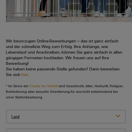
IN
Kabelkonfektionierung
zu
Offene
Leiterplattenklemmen
erlebbar
Weidmüller
Anschlusstechnologie
uns
Stellen
Vertrieb
werden.
Fast
für
Gehäusesysteme
Zahlen
DC-
Delivery
Promotionfahrzeug
Datencenter
Berufserfahrene
und
und
Microgrids
Service
Lösungen
Unternehmen
-
und
Fakten
Produkte
u-
komponenten
Wir bevorzugen Online-Bewerbungen – das ist ganz einfach
Distribution
Für
für
Unser
und der schnellste Weg zum Erfolg. Ihre Anhänge, wie
OS
Karriere
Beratung
Rechenzentren
Kabeleinführungssysteme
Studierende
Lebenslauf und Anschreiben, können Sie ganz einfach in allen
Info
Vorstand
Edge
–
und
gängigen Formaten hochladen. Wir freuen uns auf Ihre
und
effizient,
für
Computing
Bewerbung!
digitale
Werkstudententätigkeiten
Nachhaltigkeit
zuverlässig,
-
unsere
Sie haben keine passende Stelle gefunden? Dann bewerben
Planung
skalierbar
Industrial
komponenten
Sie sich
hier
.
Partner
Praktika
Weidmüller
5G
Energiespeicher
easyConnect
* Im Sinne der
Academy
Charta der Vielfalt
sind Geschlecht, Alter, Herkunft, Religion,
Anschlussleitungen,
Vertrieb
Abschlussarbeiten
Lösungen
-
Behinderung oder sexuelle Orientierung für uns nicht entscheidend bei
Single
Patchkabel
und
einer Stellenbesetzung.
People
Ihre
Großhandelssuche
Neuanfang
Produkte
Pair
und
&
für
Industrial
für
Ethernet
Kabel
Energiespeichersysteme
Culture
Service
Land
Studienabbrecher
(ESS)
SPS
Platform
News
Compliance
Energieübertragung
Offene
Systemverkabelung