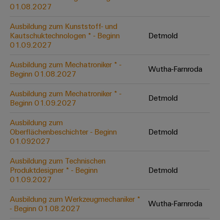
&
Solution
01.08.2027
Automation
PSIRT
Systeme
Gas
Partner
Ausbildung zum Kunststoff- und
Sicherer
finden
Stellenbörse
Industrial
Industrial
Kautschuktechnologen * - Beginn
Detmold
Betrieb
IoT
Ethernet
Digitale
01.09.2027
mit
Solution
vernetzten
Bestellmöglichkeiten
Partner
Industrial
Lösungen
Touch-
Ausbildung zum Mechatroniker * -
Wutha-Farnroda
für
-
Beginn 01.08.2027
Security
Panels
eShop
die
Systemintegratoren
Prozessindustrie
Ausbildung zum Mechatroniker * -
Industrial
Engineering-
Detmold
OCI-
Beginn 01.09.2027
Service
Photovoltaik
und
Schnittstelle
Platform
Mehr
Ausbildung zum
Visualisierungstools
Messen
Chancen in der
Ressourceneffizienz
EDI-
Oberflächenbeschichter - Beginn
Detmold
easyConnect
&
Entwicklung
durch
01.092027
Energiemessung
Schnittstelle
Spannende Aufgabe
Events
Sonnenenergie
EZA-
in unseren
und
Ausbildung zum Technischen
Entwicklungsbereic
Regler
Schaltschrankbau
Smart
Globale
Produktdesigner * - Beginn
Detmold
ALLE
01.09.2027
Lösungen
Metering
Messen
SERVICES
für
&
die
Ausbildung zum Werkzeugmechaniker *
Weidmüller
Gerätehersteller
Wutha-Farnroda
Events
Herausforderungen
- Beginn 01.08.2027
Industrial
im