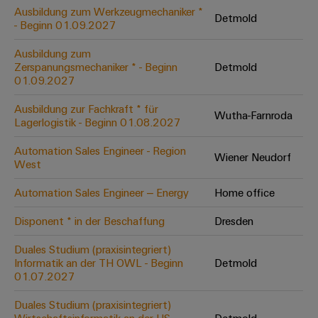
Leiterplattensteckverbinder
Schaltschrankbau
Ausbildung zum Werkzeugmechaniker *
AI
Detmold
Karriere auf
&
- Beginn 01.09.2027
dem Kindel
Schienenfahrzeuge
Remote
Leiterplattenklemmen
Unser
Moderne
Ausbildung zum
Access
neues
und
Zerspanungsmechaniker * - Beginn
Detmold
PCB
Distribution
&
digitale
01.09.2027
Center in
Connector
Lösungen
Thüringen
Cloud-
für
Ausbildung zur Fachkraft * für
Services
Wutha-Farnroda
Services
klimafreundliche
Lagerlogistik - Beginn 01.08.2027
Mobilitat
Original
Industrial
im
Automation Sales Engineer - Region
Wiener Neudorf
Equipment
Bahnverkehr
Service
West
Manufacturer
Platform
Schiffbau
Automation Sales Engineer – Energy
Home office
(OEM)
easyConnect
Umfassende
Verbindungslösungen
Disponent * in der Beschaffung
Dresden
für
die
Duales Studium (praxisintegriert)
Werkstatt
maritime
Informatik an der TH OWL - Beginn
Detmold
Industrie
&
01.07.2027
Zubehör
Wasseraufbereitung
Duales Studium (praxisintegriert)
&