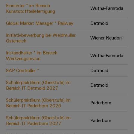
Einrichter * im Bereich
Modifizierte
Wutha-Farnroda
Kunststoffteilefertigung
und
bestückte
Global Market Manager * Railway
Detmold
Gehäuse
Initiativbewerbung bei Weidmüller
Wiener Neudorf
Österreich
Kundenspezifische
Kabelkonfektionierung
Instandhalter * im Bereich
Wutha-Farnroda
Werkzeugservice
SAP Controller *
Detmold
Produktinnovationen
Schülerpraktikum (Oberstufe) im
Detmold
Praxisnahe
Bereich IT Detmold 2027
Verbindungen für
Ihre Industrie.
Schülerpraktikum (Oberstufe) im
Unsere Neuheiten
Paderborn
im Bereich
Bereich IT Paderborn 2026
Industrial
Connectivity.
Schülerpraktikum (Oberstufe) im
Paderborn
Bereich IT Paderborn 2027