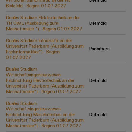
Wirtschaftsinformatik an der HS
Detmold
Werkzeuge
Bielefeld - Beginn 01.07.2027
Abwasseraufbereitung
Automaten
Lösungen
Duales Studium Elektrotechnik an der
für
TH OWL (Ausbildung zum
Detmold
die
Software
Mechatroniker *) - Beginn 01.07.2027
Wasser-
und
Markierer
Duales Studium Informatik an der
Abwasserindustrie
Universität Paderborn (Ausbildung zum
Paderborn
Industriedrucker
Fachinformatiker*) - Beginn
Wasserstoff
01.07.2027
Wasserstoff
Industrieleuchte
als
Duales Studium
Schlüsseltechnologie
Wirtschaftsingenieurwesen
Cabinet
für
Fachrichtung Elektrotechnik an der
Detmold
die
Infrastructure
Universität Paderborn (Ausbildung zum
Energiewende
Mechatroniker*) - Beginn 01.07.2027
Windenergie
Duales Studium
Assemblierungsservice
Effizienter
Wirtschaftsingenieurwesen
Betrieb
Fachrichtung Maschinenbau an der
Detmold
von
Bestückte
Universität Paderborn (Ausbildung zum
Windparks
Klemmenleisten
Mechatroniker*) - Beginn 01.07.2027