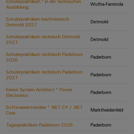
Schülerpraktikum * in der technischen
Wutha-Farnroda
Ausbildung
Umwe
Schülerpraktikum kaufmännisch
Detmold
Produ
Detmold 2027
Schne
einfa
Schülerpraktikum technisch Detmold
Detmold
REACH
2027
PCF-D
herun
Schülerpraktikum technisch Paderborn
Paderborn
2026
Schülerpraktikum technisch Paderborn
Paderborn
2027
Weidmüller
Configurator
Senior System Architect * Power
Paderborn
Electronics
Digital
Engineering
auf einem
Softwareentwickler * .NET C# / .NET
neuen Niveau
Marktheidenfeld
Core
‒ intuitiv,
unkompliziert,
schnell
Tagespraktikum Paderborn 2026
Paderborn