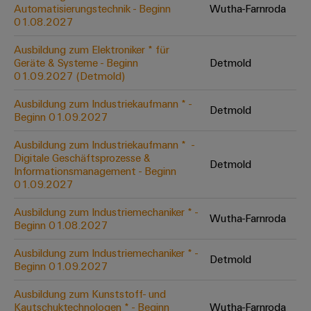
Unternehmensmeldungen
Technischer
Automatisierungstechnik - Beginn
Wutha-Farnroda
Verbindungslösungen
Systeme
Elektronikgehäuse
Support
01.08.2027
für
Offene
Fachpressemeldungen
und
Geräte
Ausbildungs-
Blitz-
Lösungen
Umweltbezogene
Ausbildung zum Elektroniker * für
Pressekontakt
Konventionelle
und
Geräte & Systeme - Beginn
Detmold
und
Produktkonformität
01.09.2027 (Detmold)
Energieerzeugung
Dezentrale
Studienplätze
Überspannungsschutz
Zukunftssicherheit
Automatisierung
Engineering
Ausbildung zum Industriekaufmann * -
für
Detmold
Unsere
PV
Daten
Beginn 01.09.2027
bewährte
Energiemanagement-
Partner
Veranstaltungen
Generatoranschlusskasten
Energieerzeugung
Lösungen
Technische
Ausbildung zum Industriekaufmann * ​ -
Digitale Geschäftsprozesse &
IIoT
Aktuelle
Maschinenbau
Feldbusverteiler
Produktkataloge
Detmold
Informationsmanagement - Beginn
IIoT
and
Termine
Lösungen
01.09.2027
&
Reparatur
für
Automation
verschiedene
Workshops
Automation
und
Ausbildung zum Industriemechaniker * -
Partner
Automatisierung
Segmente
Wutha-Farnroda
für
Beginn 01.08.2027
Software
Ersatzteile
Netzwerk
der
&
Schulklassen
Maschinen
Software
Ausbildung zum Industriemechaniker * -
Industrial
Trainings
und
Detmold
IIoT
Beginn 01.09.2027
Fabrikautomation
Analytics
und
and
Steuerungen
Webinare
Ausbildung zum Kunststoff- und
Öl
Automation
Industrial
Kautschuktechnologen * - Beginn
Wutha-Farnroda
I/O-