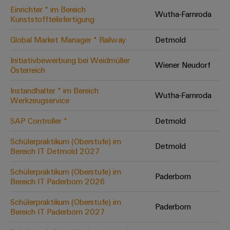
Einrichter * im Bereich
Modifizierte
Wutha-Farnroda
Kunststoffteilefertigung
und
bestückte
Global Market Manager * Railway
Detmold
Gehäuse
Initiativbewerbung bei Weidmüller
Wiener Neudorf
Österreich
Kundenspezifische
Kabelkonfektionierung
Instandhalter * im Bereich
Wutha-Farnroda
Werkzeugservice
SAP Controller *
Detmold
Produktinnovationen
Schülerpraktikum (Oberstufe) im
Detmold
Praxisnahe
Bereich IT Detmold 2027
Verbindungen für
Ihre Industrie.
Schülerpraktikum (Oberstufe) im
Unsere Neuheiten
Paderborn
im Bereich
Bereich IT Paderborn 2026
Industrial
Connectivity.
Schülerpraktikum (Oberstufe) im
Paderborn
Bereich IT Paderborn 2027