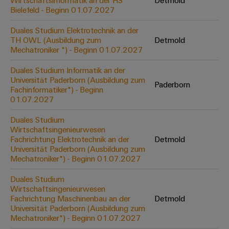
Wirtschaftsinformatik an der HS
Detmold
Werkzeuge
Bielefeld - Beginn 01.07.2027
Abwasseraufbereitung
Automaten
Lösungen
Duales Studium Elektrotechnik an der
für
TH OWL (Ausbildung zum
Detmold
die
Software
Mechatroniker *) - Beginn 01.07.2027
Wasser-
und
Markierer
Duales Studium Informatik an der
Abwasserindustrie
Universität Paderborn (Ausbildung zum
Paderborn
Industriedrucker
Fachinformatiker*) - Beginn
Wasserstoff
01.07.2027
Wasserstoff
Industrieleuchte
als
Duales Studium
Schlüsseltechnologie
Wirtschaftsingenieurwesen
Cabinet
für
Fachrichtung Elektrotechnik an der
Detmold
die
Infrastructure
Universität Paderborn (Ausbildung zum
Energiewende
Mechatroniker*) - Beginn 01.07.2027
Windenergie
Duales Studium
Assemblierungsservice
Effizienter
Wirtschaftsingenieurwesen
Betrieb
Fachrichtung Maschinenbau an der
Detmold
von
Bestückte
Universität Paderborn (Ausbildung zum
Windparks
Klemmenleisten
Mechatroniker*) - Beginn 01.07.2027