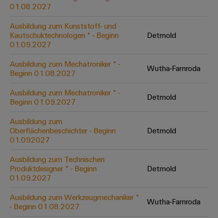
&
Solution
01.08.2027
Automation
PSIRT
Systeme
Gas
Partner
Ausbildung zum Kunststoff- und
Sicherer
finden
Stellenbörse
Industrial
Industrial
Kautschuktechnologen * - Beginn
Detmold
Betrieb
IoT
Ethernet
Digitale
01.09.2027
mit
Solution
vernetzten
Bestellmöglichkeiten
Partner
Industrial
Lösungen
Touch-
Ausbildung zum Mechatroniker * -
Wutha-Farnroda
für
-
Beginn 01.08.2027
Security
Panels
eShop
die
Systemintegratoren
Prozessindustrie
Ausbildung zum Mechatroniker * -
Industrial
Engineering-
Detmold
OCI-
Beginn 01.09.2027
Service
Photovoltaik
und
Schnittstelle
Platform
Mehr
Ausbildung zum
Visualisierungstools
Messen
Chancen in der
Ressourceneffizienz
EDI-
Oberflächenbeschichter - Beginn
Detmold
easyConnect
&
Entwicklung
durch
01.092027
Energiemessung
Schnittstelle
Spannende Aufgabe
Events
Sonnenenergie
EZA-
in unseren
und
Ausbildung zum Technischen
Entwicklungsbereic
Regler
Schaltschrankbau
Smart
Globale
Produktdesigner * - Beginn
Detmold
ALLE
01.09.2027
Lösungen
Metering
Messen
SERVICES
für
&
die
Ausbildung zum Werkzeugmechaniker *
Weidmüller
Gerätehersteller
Wutha-Farnroda
Events
Herausforderungen
- Beginn 01.08.2027
Industrial
im