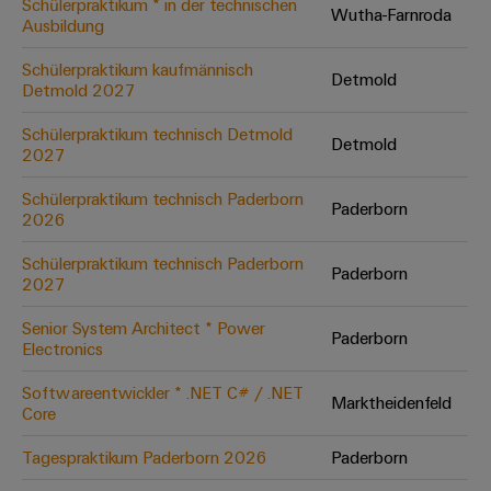
Schülerpraktikum * in der technischen
Wutha-Farnroda
Ausbildung
Umwe
Schülerpraktikum kaufmännisch
Detmold
Produ
Detmold 2027
Schne
einfa
Schülerpraktikum technisch Detmold
Detmold
REACH
2027
PCF-D
herun
Schülerpraktikum technisch Paderborn
Paderborn
2026
Schülerpraktikum technisch Paderborn
Paderborn
2027
Weidmüller
Configurator
Senior System Architect * Power
Paderborn
Electronics
Digital
Engineering
auf einem
Softwareentwickler * .NET C# / .NET
neuen Niveau
Marktheidenfeld
Core
‒ intuitiv,
unkompliziert,
schnell
Tagespraktikum Paderborn 2026
Paderborn