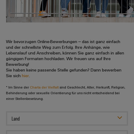
IN
Kabelkonfektionierung
zu
Offene
Leiterplattenklemmen
erlebbar
Weidmüller
Anschlusstechnologie
uns
Stellen
Vertrieb
werden.
Fast
für
Gehäusesysteme
Zahlen
DC-
Delivery
Promotionfahrzeug
Datencenter
Berufserfahrene
und
und
Microgrids
Service
Lösungen
Unternehmen
-
und
Fakten
Produkte
u-
komponenten
Wir bevorzugen Online-Bewerbungen – das ist ganz einfach
Distribution
Für
für
Unser
und der schnellste Weg zum Erfolg. Ihre Anhänge, wie
OS
Karriere
Beratung
Rechenzentren
Kabeleinführungssysteme
Studierende
Lebenslauf und Anschreiben, können Sie ganz einfach in allen
Info
Vorstand
Edge
–
und
gängigen Formaten hochladen. Wir freuen uns auf Ihre
und
effizient,
für
Computing
Bewerbung!
digitale
Werkstudententätigkeiten
Nachhaltigkeit
zuverlässig,
-
unsere
Sie haben keine passende Stelle gefunden? Dann bewerben
Planung
skalierbar
Industrial
komponenten
Sie sich
hier
.
Partner
Praktika
Weidmüller
5G
Energiespeicher
easyConnect
* Im Sinne der
Academy
Charta der Vielfalt
sind Geschlecht, Alter, Herkunft, Religion,
Anschlussleitungen,
Vertrieb
Abschlussarbeiten
Lösungen
-
Behinderung oder sexuelle Orientierung für uns nicht entscheidend bei
Single
Patchkabel
und
einer Stellenbesetzung.
People
Ihre
Großhandelssuche
Neuanfang
Produkte
Pair
und
&
für
Industrial
für
Ethernet
Kabel
Energiespeichersysteme
Culture
Service
Land
Studienabbrecher
(ESS)
SPS
Platform
News
Compliance
Energieübertragung
Offene
Systemverkabelung