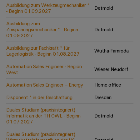
Leiterplattensteckverbinder
Schaltschrankbau
Ausbildung zum Werkzeugmechaniker *
AI
Detmold
Karriere auf
&
- Beginn 01.09.2027
dem Kindel
Schienenfahrzeuge
Remote
Leiterplattenklemmen
Unser
Moderne
Ausbildung zum
Access
neues
und
Zerspanungsmechaniker * - Beginn
Detmold
PCB
Distribution
&
digitale
01.09.2027
Center in
Connector
Lösungen
Thüringen
Cloud-
für
Ausbildung zur Fachkraft * für
Services
Wutha-Farnroda
Services
klimafreundliche
Lagerlogistik - Beginn 01.08.2027
Mobilitat
Original
Industrial
im
Automation Sales Engineer - Region
Wiener Neudorf
Equipment
Bahnverkehr
Service
West
Manufacturer
Platform
Schiffbau
Automation Sales Engineer – Energy
Home office
(OEM)
easyConnect
Umfassende
Verbindungslösungen
Disponent * in der Beschaffung
Dresden
für
die
Duales Studium (praxisintegriert)
Werkstatt
maritime
Informatik an der TH OWL - Beginn
Detmold
Industrie
&
01.07.2027
Zubehör
Wasseraufbereitung
Duales Studium (praxisintegriert)
&