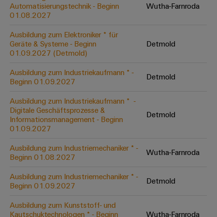
Unternehmensmeldungen
Technischer
Automatisierungstechnik - Beginn
Wutha-Farnroda
Verbindungslösungen
Systeme
Elektronikgehäuse
Support
01.08.2027
für
Offene
Fachpressemeldungen
und
Geräte
Ausbildungs-
Blitz-
Lösungen
Umweltbezogene
Ausbildung zum Elektroniker * für
Pressekontakt
Konventionelle
und
Geräte & Systeme - Beginn
Detmold
und
Produktkonformität
01.09.2027 (Detmold)
Energieerzeugung
Dezentrale
Studienplätze
Überspannungsschutz
Zukunftssicherheit
Automatisierung
Engineering
Ausbildung zum Industriekaufmann * -
für
Detmold
Unsere
PV
Daten
Beginn 01.09.2027
bewährte
Energiemanagement-
Partner
Veranstaltungen
Generatoranschlusskasten
Energieerzeugung
Lösungen
Technische
Ausbildung zum Industriekaufmann * ​ -
Digitale Geschäftsprozesse &
IIoT
Aktuelle
Maschinenbau
Feldbusverteiler
Produktkataloge
Detmold
Informationsmanagement - Beginn
IIoT
and
Termine
Lösungen
01.09.2027
&
Reparatur
für
Automation
verschiedene
Workshops
Automation
und
Ausbildung zum Industriemechaniker * -
Partner
Automatisierung
Segmente
Wutha-Farnroda
für
Beginn 01.08.2027
Software
Ersatzteile
Netzwerk
der
&
Schulklassen
Maschinen
Software
Ausbildung zum Industriemechaniker * -
Industrial
Trainings
und
Detmold
IIoT
Beginn 01.09.2027
Fabrikautomation
Analytics
und
and
Steuerungen
Webinare
Ausbildung zum Kunststoff- und
Öl
Automation
Industrial
Kautschuktechnologen * - Beginn
Wutha-Farnroda
I/O-