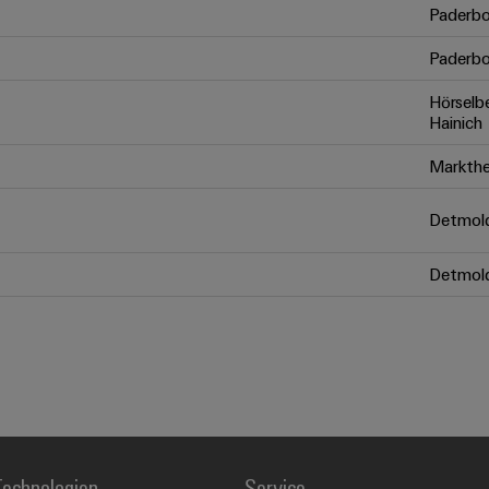
Paderbo
Paderbo
Hörselb
Hainich
Markthe
Detmol
Detmol
echnologien
Service