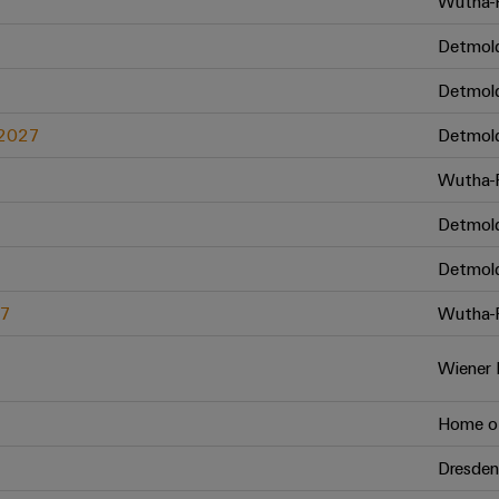
Wutha-F
Detmol
Detmol
.2027
Detmol
Wutha-F
Detmol
Detmol
27
Wutha-F
Wiener 
Home of
Dresden