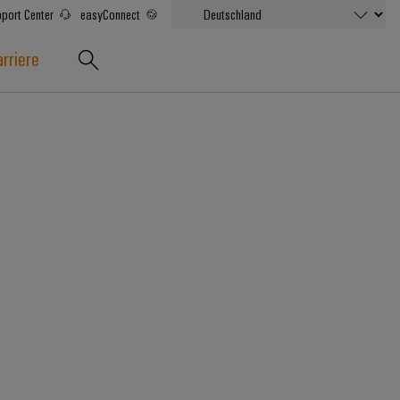
port Center
easyConnect
rriere