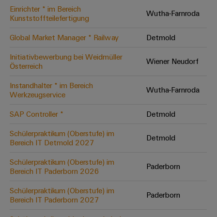
Einrichter * im Bereich
Modifizierte
Wutha-Farnroda
Kunststoffteilefertigung
und
bestückte
Global Market Manager * Railway
Detmold
Gehäuse
Initiativbewerbung bei Weidmüller
Wiener Neudorf
Österreich
Kundenspezifische
Kabelkonfektionierung
Instandhalter * im Bereich
Wutha-Farnroda
Werkzeugservice
SAP Controller *
Detmold
Produktinnovationen
Schülerpraktikum (Oberstufe) im
Detmold
Praxisnahe
Bereich IT Detmold 2027
Verbindungen für
Ihre Industrie.
Schülerpraktikum (Oberstufe) im
Unsere Neuheiten
Paderborn
im Bereich
Bereich IT Paderborn 2026
Industrial
Connectivity.
Schülerpraktikum (Oberstufe) im
Paderborn
Bereich IT Paderborn 2027