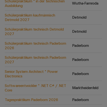
Schülerpraktikum * in der technischen
Wutha-Farnroda
Ausbildung
Umwe
Schülerpraktikum kaufmännisch
Detmold
Produ
Detmold 2027
Schne
einfa
Schülerpraktikum technisch Detmold
Detmold
REACH
2027
PCF-D
herun
Schülerpraktikum technisch Paderborn
Paderborn
2026
Schülerpraktikum technisch Paderborn
Paderborn
2027
Weidmüller
Configurator
Senior System Architect * Power
Paderborn
Electronics
Digital
Engineering
auf einem
Softwareentwickler * .NET C# / .NET
neuen Niveau
Marktheidenfeld
Core
‒ intuitiv,
unkompliziert,
schnell
Tagespraktikum Paderborn 2026
Paderborn