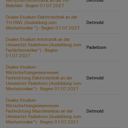
Wirtschaftsinformatik an der HS
Detmold
Werkzeuge
Bielefeld - Beginn 01.07.2027
Abwasseraufbereitung
Automaten
Lösungen
Duales Studium Elektrotechnik an der
für
TH OWL (Ausbildung zum
Detmold
die
Software
Mechatroniker *) - Beginn 01.07.2027
Wasser-
und
Markierer
Duales Studium Informatik an der
Abwasserindustrie
Universität Paderborn (Ausbildung zum
Paderborn
Industriedrucker
Fachinformatiker*) - Beginn
Wasserstoff
01.07.2027
Wasserstoff
Industrieleuchte
als
Duales Studium
Schlüsseltechnologie
Wirtschaftsingenieurwesen
Cabinet
für
Fachrichtung Elektrotechnik an der
Detmold
die
Infrastructure
Universität Paderborn (Ausbildung zum
Energiewende
Mechatroniker*) - Beginn 01.07.2027
Windenergie
Duales Studium
Assemblierungsservice
Effizienter
Wirtschaftsingenieurwesen
Betrieb
Fachrichtung Maschinenbau an der
Detmold
von
Bestückte
Universität Paderborn (Ausbildung zum
Windparks
Klemmenleisten
Mechatroniker*) - Beginn 01.07.2027