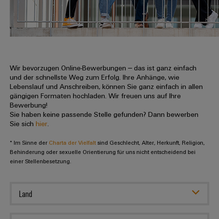
IN
Kabelkonfektionierung
zu
Offene
Leiterplattenklemmen
erlebbar
Weidmüller
Anschlusstechnologie
uns
Stellen
Vertrieb
werden.
Fast
für
Gehäusesysteme
Zahlen
DC-
Delivery
Promotionfahrzeug
Datencenter
Berufserfahrene
und
und
Microgrids
Service
Lösungen
Unternehmen
-
und
Fakten
Produkte
u-
komponenten
Wir bevorzugen Online-Bewerbungen – das ist ganz einfach
Distribution
Für
für
Unser
und der schnellste Weg zum Erfolg. Ihre Anhänge, wie
OS
Karriere
Beratung
Rechenzentren
Kabeleinführungssysteme
Studierende
Lebenslauf und Anschreiben, können Sie ganz einfach in allen
Info
Vorstand
Edge
–
und
gängigen Formaten hochladen. Wir freuen uns auf Ihre
und
effizient,
für
Computing
Bewerbung!
digitale
Werkstudententätigkeiten
Nachhaltigkeit
zuverlässig,
-
unsere
Sie haben keine passende Stelle gefunden? Dann bewerben
Planung
skalierbar
Industrial
komponenten
Sie sich
hier
.
Partner
Praktika
Weidmüller
5G
Energiespeicher
easyConnect
* Im Sinne der
Academy
Charta der Vielfalt
sind Geschlecht, Alter, Herkunft, Religion,
Anschlussleitungen,
Vertrieb
Abschlussarbeiten
Lösungen
-
Behinderung oder sexuelle Orientierung für uns nicht entscheidend bei
Single
Patchkabel
und
einer Stellenbesetzung.
People
Ihre
Großhandelssuche
Neuanfang
Produkte
Pair
und
&
für
Industrial
für
Ethernet
Kabel
Energiespeichersysteme
Culture
Service
Land
Studienabbrecher
(ESS)
SPS
Platform
News
Compliance
Energieübertragung
Offene
Systemverkabelung