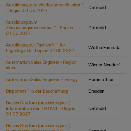
Leiterplattensteckverbinder
Schaltschrankbau
Ausbildung zum Werkzeugmechaniker *
AI
Detmold
Karriere auf
&
- Beginn 01.09.2027
dem Kindel
Schienenfahrzeuge
Remote
Leiterplattenklemmen
Unser
Moderne
Ausbildung zum
Access
neues
und
Zerspanungsmechaniker * - Beginn
Detmold
PCB
Distribution
&
digitale
01.09.2027
Center in
Connector
Lösungen
Thüringen
Cloud-
für
Ausbildung zur Fachkraft * für
Services
Wutha-Farnroda
Services
klimafreundliche
Lagerlogistik - Beginn 01.08.2027
Mobilitat
Original
Industrial
im
Automation Sales Engineer - Region
Wiener Neudorf
Equipment
Bahnverkehr
Service
West
Manufacturer
Platform
Schiffbau
Automation Sales Engineer – Energy
Home office
(OEM)
easyConnect
Umfassende
Verbindungslösungen
Disponent * in der Beschaffung
Dresden
für
die
Duales Studium (praxisintegriert)
Werkstatt
maritime
Informatik an der TH OWL - Beginn
Detmold
Industrie
&
01.07.2027
Zubehör
Wasseraufbereitung
Duales Studium (praxisintegriert)
&