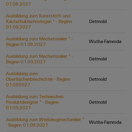
&
Solution
01.08.2027
Automation
PSIRT
Systeme
Gas
Partner
Ausbildung zum Kunststoff- und
Sicherer
finden
Stellenbörse
Industrial
Industrial
Kautschuktechnologen * - Beginn
Detmold
Betrieb
IoT
Ethernet
Digitale
01.09.2027
mit
Solution
vernetzten
Bestellmöglichkeiten
Partner
Industrial
Lösungen
Touch-
Ausbildung zum Mechatroniker * -
Wutha-Farnroda
für
-
Beginn 01.08.2027
Security
Panels
eShop
die
Systemintegratoren
Prozessindustrie
Ausbildung zum Mechatroniker * -
Industrial
Engineering-
Detmold
OCI-
Beginn 01.09.2027
Service
Photovoltaik
und
Schnittstelle
Platform
Mehr
Ausbildung zum
Visualisierungstools
Messen
Chancen in der
Ressourceneffizienz
EDI-
Oberflächenbeschichter - Beginn
Detmold
easyConnect
&
Entwicklung
durch
01.092027
Energiemessung
Schnittstelle
Spannende Aufgabe
Events
Sonnenenergie
EZA-
in unseren
und
Ausbildung zum Technischen
Entwicklungsbereic
Regler
Schaltschrankbau
Smart
Globale
Produktdesigner * - Beginn
Detmold
ALLE
01.09.2027
Lösungen
Metering
Messen
SERVICES
für
&
die
Ausbildung zum Werkzeugmechaniker *
Weidmüller
Gerätehersteller
Wutha-Farnroda
Events
Herausforderungen
- Beginn 01.08.2027
Industrial
im