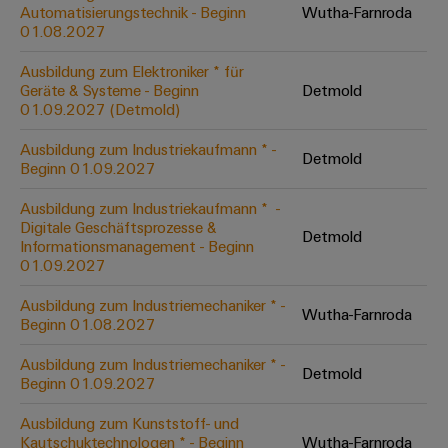
Unternehmensmeldungen
Technischer
Automatisierungstechnik - Beginn
Wutha-Farnroda
Verbindungslösungen
Systeme
Elektronikgehäuse
Support
01.08.2027
für
Offene
Fachpressemeldungen
und
Geräte
Ausbildungs-
Blitz-
Lösungen
Umweltbezogene
Ausbildung zum Elektroniker * für
Pressekontakt
Konventionelle
und
Geräte & Systeme - Beginn
Detmold
und
Produktkonformität
01.09.2027 (Detmold)
Energieerzeugung
Dezentrale
Studienplätze
Überspannungsschutz
Zukunftssicherheit
Automatisierung
Engineering
Ausbildung zum Industriekaufmann * -
für
Detmold
Unsere
PV
Daten
Beginn 01.09.2027
bewährte
Energiemanagement-
Partner
Veranstaltungen
Generatoranschlusskasten
Energieerzeugung
Lösungen
Technische
Ausbildung zum Industriekaufmann * ​ -
Digitale Geschäftsprozesse &
IIoT
Aktuelle
Maschinenbau
Feldbusverteiler
Produktkataloge
Detmold
Informationsmanagement - Beginn
IIoT
and
Termine
Lösungen
01.09.2027
&
Reparatur
für
Automation
verschiedene
Workshops
Automation
und
Ausbildung zum Industriemechaniker * -
Partner
Automatisierung
Segmente
Wutha-Farnroda
für
Beginn 01.08.2027
Software
Ersatzteile
Netzwerk
der
&
Schulklassen
Maschinen
Software
Ausbildung zum Industriemechaniker * -
Industrial
Trainings
und
Detmold
IIoT
Beginn 01.09.2027
Fabrikautomation
Analytics
und
and
Steuerungen
Webinare
Ausbildung zum Kunststoff- und
Öl
Automation
Industrial
Kautschuktechnologen * - Beginn
Wutha-Farnroda
I/O-