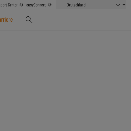
port Center
easyConnect
rriere