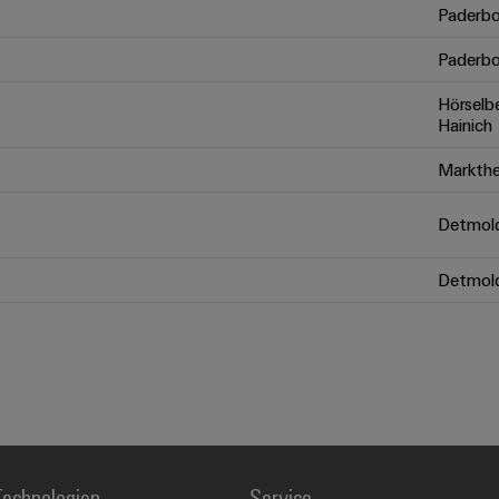
Paderbo
Paderbo
Hörselb
Hainich
Markthe
Detmol
Detmol
echnologien
Service