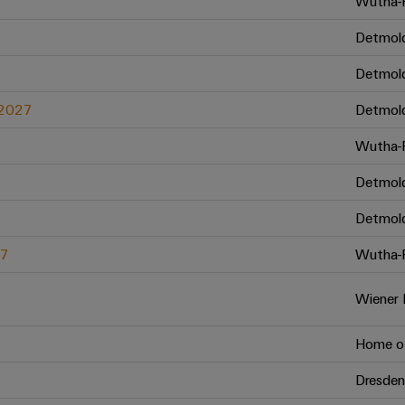
Wutha-F
Detmol
Detmol
.2027
Detmol
Wutha-F
Detmol
Detmol
27
Wutha-F
Wiener 
Home of
Dresden