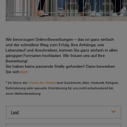
IN
Kabelkonfektionierung
zu
Offene
Leiterplattenklemmen
erlebbar
Weidmüller
Anschlusstechnologie
uns
Stellen
Vertrieb
werden.
Fast
für
Gehäusesysteme
Zahlen
DC-
Delivery
Promotionfahrzeug
Datencenter
Berufserfahrene
und
und
Microgrids
Service
Lösungen
Unternehmen
-
und
Fakten
Produkte
u-
komponenten
Wir bevorzugen Online-Bewerbungen – das ist ganz einfach
Distribution
Für
für
Unser
und der schnellste Weg zum Erfolg. Ihre Anhänge, wie
OS
Karriere
Beratung
Rechenzentren
Kabeleinführungssysteme
Studierende
Lebenslauf und Anschreiben, können Sie ganz einfach in allen
Info
Vorstand
Edge
–
und
gängigen Formaten hochladen. Wir freuen uns auf Ihre
und
effizient,
für
Computing
Bewerbung!
digitale
Werkstudententätigkeiten
Nachhaltigkeit
zuverlässig,
-
unsere
Sie haben keine passende Stelle gefunden? Dann bewerben
Planung
skalierbar
Industrial
komponenten
Sie sich
hier
.
Partner
Praktika
Weidmüller
5G
Energiespeicher
easyConnect
* Im Sinne der
Academy
Charta der Vielfalt
sind Geschlecht, Alter, Herkunft, Religion,
Anschlussleitungen,
Vertrieb
Abschlussarbeiten
Lösungen
-
Behinderung oder sexuelle Orientierung für uns nicht entscheidend bei
Single
Patchkabel
und
einer Stellenbesetzung.
People
Ihre
Großhandelssuche
Neuanfang
Produkte
Pair
und
&
für
Industrial
für
Ethernet
Kabel
Energiespeichersysteme
Culture
Service
Land
Studienabbrecher
(ESS)
SPS
Platform
News
Compliance
Energieübertragung
Offene
Systemverkabelung