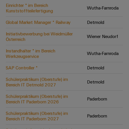
Einrichter * im Bereich
Modifizierte
Wutha-Farnroda
Kunststoffteilefertigung
und
bestückte
Global Market Manager * Railway
Detmold
Gehäuse
Initiativbewerbung bei Weidmüller
Wiener Neudorf
Österreich
Kundenspezifische
Kabelkonfektionierung
Instandhalter * im Bereich
Wutha-Farnroda
Werkzeugservice
SAP Controller *
Detmold
Produktinnovationen
Schülerpraktikum (Oberstufe) im
Detmold
Praxisnahe
Bereich IT Detmold 2027
Verbindungen für
Ihre Industrie.
Schülerpraktikum (Oberstufe) im
Unsere Neuheiten
Paderborn
im Bereich
Bereich IT Paderborn 2026
Industrial
Connectivity.
Schülerpraktikum (Oberstufe) im
Paderborn
Bereich IT Paderborn 2027