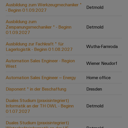
Leiterplattensteckverbinder
Schaltschrankbau
Ausbildung zum Werkzeugmechaniker *
AI
Detmold
Karriere auf
&
- Beginn 01.09.2027
dem Kindel
Schienenfahrzeuge
Remote
Leiterplattenklemmen
Unser
Moderne
Ausbildung zum
Access
neues
und
Zerspanungsmechaniker * - Beginn
Detmold
PCB
Distribution
&
digitale
01.09.2027
Center in
Connector
Lösungen
Thüringen
Cloud-
für
Ausbildung zur Fachkraft * für
Services
Wutha-Farnroda
Services
klimafreundliche
Lagerlogistik - Beginn 01.08.2027
Mobilitat
Original
Industrial
im
Automation Sales Engineer - Region
Wiener Neudorf
Equipment
Bahnverkehr
Service
West
Manufacturer
Platform
Schiffbau
Automation Sales Engineer – Energy
Home office
(OEM)
easyConnect
Umfassende
Verbindungslösungen
Disponent * in der Beschaffung
Dresden
für
die
Duales Studium (praxisintegriert)
Werkstatt
maritime
Informatik an der TH OWL - Beginn
Detmold
Industrie
&
01.07.2027
Zubehör
Wasseraufbereitung
Duales Studium (praxisintegriert)
&