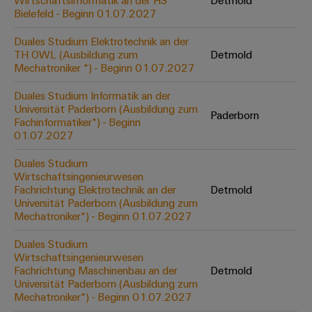
Wirtschaftsinformatik an der HS
Detmold
Werkzeuge
Bielefeld - Beginn 01.07.2027
Abwasseraufbereitung
Automaten
Lösungen
Duales Studium Elektrotechnik an der
für
TH OWL (Ausbildung zum
Detmold
die
Software
Mechatroniker *) - Beginn 01.07.2027
Wasser-
und
Markierer
Duales Studium Informatik an der
Abwasserindustrie
Universität Paderborn (Ausbildung zum
Paderborn
Industriedrucker
Fachinformatiker*) - Beginn
Wasserstoff
01.07.2027
Wasserstoff
Industrieleuchte
als
Duales Studium
Schlüsseltechnologie
Wirtschaftsingenieurwesen
Cabinet
für
Fachrichtung Elektrotechnik an der
Detmold
die
Infrastructure
Universität Paderborn (Ausbildung zum
Energiewende
Mechatroniker*) - Beginn 01.07.2027
Windenergie
Duales Studium
Assemblierungsservice
Effizienter
Wirtschaftsingenieurwesen
Betrieb
Fachrichtung Maschinenbau an der
Detmold
von
Bestückte
Universität Paderborn (Ausbildung zum
Windparks
Klemmenleisten
Mechatroniker*) - Beginn 01.07.2027