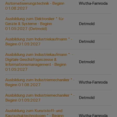
Unternehmensmeldungen
Technischer
Automatisierungstechnik - Beginn
Wutha-Farnroda
Verbindungslösungen
Systeme
Elektronikgehäuse
Support
01.08.2027
für
Offene
Fachpressemeldungen
und
Geräte
Ausbildungs-
Blitz-
Lösungen
Umweltbezogene
Ausbildung zum Elektroniker * für
Pressekontakt
Konventionelle
und
Geräte & Systeme - Beginn
Detmold
und
Produktkonformität
01.09.2027 (Detmold)
Energieerzeugung
Dezentrale
Studienplätze
Überspannungsschutz
Zukunftssicherheit
Automatisierung
Engineering
Ausbildung zum Industriekaufmann * -
für
Detmold
Unsere
PV
Daten
Beginn 01.09.2027
bewährte
Energiemanagement-
Partner
Veranstaltungen
Generatoranschlusskasten
Energieerzeugung
Lösungen
Technische
Ausbildung zum Industriekaufmann * ​ -
Digitale Geschäftsprozesse &
IIoT
Aktuelle
Maschinenbau
Feldbusverteiler
Produktkataloge
Detmold
Informationsmanagement - Beginn
IIoT
and
Termine
Lösungen
01.09.2027
&
Reparatur
für
Automation
verschiedene
Workshops
Automation
und
Ausbildung zum Industriemechaniker * -
Partner
Automatisierung
Segmente
Wutha-Farnroda
für
Beginn 01.08.2027
Software
Ersatzteile
Netzwerk
der
&
Schulklassen
Maschinen
Software
Ausbildung zum Industriemechaniker * -
Industrial
Trainings
und
Detmold
IIoT
Beginn 01.09.2027
Fabrikautomation
Analytics
und
and
Steuerungen
Webinare
Ausbildung zum Kunststoff- und
Öl
Automation
Industrial
Kautschuktechnologen * - Beginn
Wutha-Farnroda
I/O-