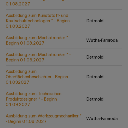
&
Solution
01.08.2027
Automation
PSIRT
Systeme
Gas
Partner
Ausbildung zum Kunststoff- und
Sicherer
finden
Stellenbörse
Industrial
Industrial
Kautschuktechnologen * - Beginn
Detmold
Betrieb
IoT
Ethernet
Digitale
01.09.2027
mit
Solution
vernetzten
Bestellmöglichkeiten
Partner
Industrial
Lösungen
Touch-
Ausbildung zum Mechatroniker * -
Wutha-Farnroda
für
-
Beginn 01.08.2027
Security
Panels
eShop
die
Systemintegratoren
Prozessindustrie
Ausbildung zum Mechatroniker * -
Industrial
Engineering-
Detmold
OCI-
Beginn 01.09.2027
Service
Photovoltaik
und
Schnittstelle
Platform
Mehr
Ausbildung zum
Visualisierungstools
Messen
Chancen in der
Ressourceneffizienz
EDI-
Oberflächenbeschichter - Beginn
Detmold
easyConnect
&
Entwicklung
durch
01.092027
Energiemessung
Schnittstelle
Spannende Aufgabe
Events
Sonnenenergie
EZA-
in unseren
und
Ausbildung zum Technischen
Entwicklungsbereic
Regler
Schaltschrankbau
Smart
Globale
Produktdesigner * - Beginn
Detmold
ALLE
01.09.2027
Lösungen
Metering
Messen
SERVICES
für
&
die
Ausbildung zum Werkzeugmechaniker *
Weidmüller
Gerätehersteller
Wutha-Farnroda
Events
Herausforderungen
- Beginn 01.08.2027
Industrial
im