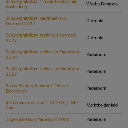
Schülerpraktikum * in der technischen
Wutha-Farnroda
Ausbildung
Umwe
Schülerpraktikum kaufmännisch
Detmold
Produ
Detmold 2027
Schne
einfa
Schülerpraktikum technisch Detmold
Detmold
REACH
2027
PCF-D
herun
Schülerpraktikum technisch Paderborn
Paderborn
2026
Schülerpraktikum technisch Paderborn
Paderborn
2027
Weidmüller
Configurator
Senior System Architect * Power
Paderborn
Electronics
Digital
Engineering
auf einem
Softwareentwickler * .NET C# / .NET
neuen Niveau
Marktheidenfeld
Core
‒ intuitiv,
unkompliziert,
schnell
Tagespraktikum Paderborn 2026
Paderborn