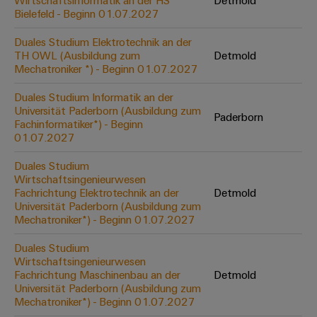
Wirtschaftsinformatik an der HS
Detmold
Werkzeuge
Bielefeld - Beginn 01.07.2027
Abwasseraufbereitung
Automaten
Lösungen
Duales Studium Elektrotechnik an der
für
TH OWL (Ausbildung zum
Detmold
die
Software
Mechatroniker *) - Beginn 01.07.2027
Wasser-
und
Markierer
Duales Studium Informatik an der
Abwasserindustrie
Universität Paderborn (Ausbildung zum
Paderborn
Industriedrucker
Fachinformatiker*) - Beginn
Wasserstoff
01.07.2027
Wasserstoff
Industrieleuchte
als
Duales Studium
Schlüsseltechnologie
Wirtschaftsingenieurwesen
Cabinet
für
Fachrichtung Elektrotechnik an der
Detmold
die
Infrastructure
Universität Paderborn (Ausbildung zum
Energiewende
Mechatroniker*) - Beginn 01.07.2027
Windenergie
Duales Studium
Assemblierungsservice
Effizienter
Wirtschaftsingenieurwesen
Betrieb
Fachrichtung Maschinenbau an der
Detmold
von
Bestückte
Universität Paderborn (Ausbildung zum
Windparks
Klemmenleisten
Mechatroniker*) - Beginn 01.07.2027