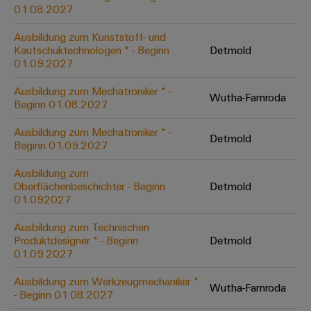
&
Solution
01.08.2027
Automation
PSIRT
Systeme
Gas
Partner
Ausbildung zum Kunststoff- und
Sicherer
finden
Stellenbörse
Industrial
Industrial
Kautschuktechnologen * - Beginn
Detmold
Betrieb
IoT
Ethernet
Digitale
01.09.2027
mit
Solution
vernetzten
Bestellmöglichkeiten
Partner
Industrial
Lösungen
Touch-
Ausbildung zum Mechatroniker * -
Wutha-Farnroda
für
-
Beginn 01.08.2027
Security
Panels
eShop
die
Systemintegratoren
Prozessindustrie
Ausbildung zum Mechatroniker * -
Industrial
Engineering-
Detmold
OCI-
Beginn 01.09.2027
Service
Photovoltaik
und
Schnittstelle
Platform
Mehr
Ausbildung zum
Visualisierungstools
Messen
Chancen in der
Ressourceneffizienz
EDI-
Oberflächenbeschichter - Beginn
Detmold
easyConnect
&
Entwicklung
durch
01.092027
Energiemessung
Schnittstelle
Spannende Aufgabe
Events
Sonnenenergie
EZA-
in unseren
und
Ausbildung zum Technischen
Entwicklungsbereic
Regler
Schaltschrankbau
Smart
Globale
Produktdesigner * - Beginn
Detmold
ALLE
01.09.2027
Lösungen
Metering
Messen
SERVICES
für
&
die
Ausbildung zum Werkzeugmechaniker *
Weidmüller
Gerätehersteller
Wutha-Farnroda
Events
Herausforderungen
- Beginn 01.08.2027
Industrial
im