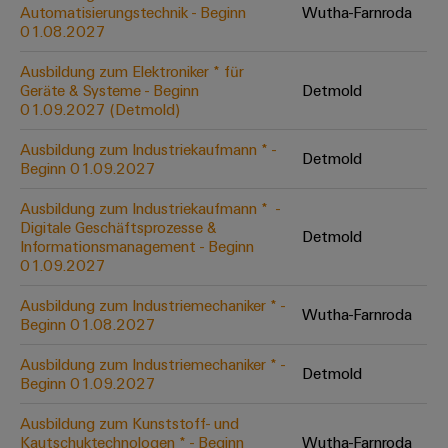
Unternehmensmeldungen
Technischer
Automatisierungstechnik - Beginn
Wutha-Farnroda
Verbindungslösungen
Systeme
Elektronikgehäuse
Support
01.08.2027
für
Offene
Fachpressemeldungen
und
Geräte
Ausbildungs-
Blitz-
Lösungen
Umweltbezogene
Ausbildung zum Elektroniker * für
Pressekontakt
Konventionelle
und
Geräte & Systeme - Beginn
Detmold
und
Produktkonformität
01.09.2027 (Detmold)
Energieerzeugung
Dezentrale
Studienplätze
Überspannungsschutz
Zukunftssicherheit
Automatisierung
Engineering
Ausbildung zum Industriekaufmann * -
für
Detmold
Unsere
PV
Daten
Beginn 01.09.2027
bewährte
Energiemanagement-
Partner
Veranstaltungen
Generatoranschlusskasten
Energieerzeugung
Lösungen
Technische
Ausbildung zum Industriekaufmann * ​ -
Digitale Geschäftsprozesse &
IIoT
Aktuelle
Maschinenbau
Feldbusverteiler
Produktkataloge
Detmold
Informationsmanagement - Beginn
IIoT
and
Termine
Lösungen
01.09.2027
&
Reparatur
für
Automation
verschiedene
Workshops
Automation
und
Ausbildung zum Industriemechaniker * -
Partner
Automatisierung
Segmente
Wutha-Farnroda
für
Beginn 01.08.2027
Software
Ersatzteile
Netzwerk
der
&
Schulklassen
Maschinen
Software
Ausbildung zum Industriemechaniker * -
Industrial
Trainings
und
Detmold
IIoT
Beginn 01.09.2027
Fabrikautomation
Analytics
und
and
Steuerungen
Webinare
Ausbildung zum Kunststoff- und
Öl
Automation
Industrial
Kautschuktechnologen * - Beginn
Wutha-Farnroda
I/O-