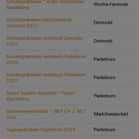
Schülerpraktikum * in der technischen
Wutha-Farnroda
Ausbildung
Umwe
Schülerpraktikum kaufmännisch
Detmold
Produ
Detmold 2027
Schne
einfa
Schülerpraktikum technisch Detmold
Detmold
REACH
2027
PCF-D
herun
Schülerpraktikum technisch Paderborn
Paderborn
2026
Schülerpraktikum technisch Paderborn
Paderborn
2027
Weidmüller
Configurator
Senior System Architect * Power
Paderborn
Electronics
Digital
Engineering
auf einem
Softwareentwickler * .NET C# / .NET
neuen Niveau
Marktheidenfeld
Core
‒ intuitiv,
unkompliziert,
schnell
Tagespraktikum Paderborn 2026
Paderborn