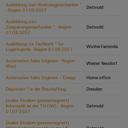
Leiterplattensteckverbinder
Schaltschrankbau
Ausbildung zum Werkzeugmechaniker *
AI
Detmold
Karriere auf
&
- Beginn 01.09.2027
dem Kindel
Schienenfahrzeuge
Remote
Leiterplattenklemmen
Unser
Moderne
Ausbildung zum
Access
neues
und
Zerspanungsmechaniker * - Beginn
Detmold
PCB
Distribution
&
digitale
01.09.2027
Center in
Connector
Lösungen
Thüringen
Cloud-
für
Ausbildung zur Fachkraft * für
Services
Wutha-Farnroda
Services
klimafreundliche
Lagerlogistik - Beginn 01.08.2027
Mobilitat
Original
Industrial
im
Automation Sales Engineer - Region
Wiener Neudorf
Equipment
Bahnverkehr
Service
West
Manufacturer
Platform
Schiffbau
Automation Sales Engineer – Energy
Home office
(OEM)
easyConnect
Umfassende
Verbindungslösungen
Disponent * in der Beschaffung
Dresden
für
die
Duales Studium (praxisintegriert)
Werkstatt
maritime
Informatik an der TH OWL - Beginn
Detmold
Industrie
&
01.07.2027
Zubehör
Wasseraufbereitung
Duales Studium (praxisintegriert)
&