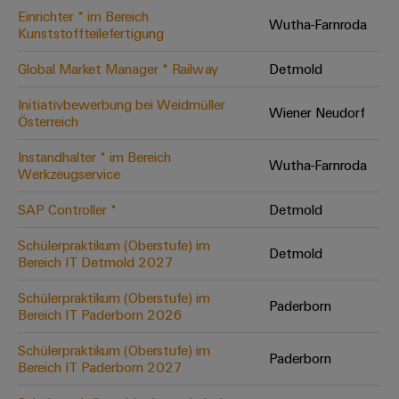
Einrichter * im Bereich
Modifizierte
Wutha-Farnroda
Kunststoffteilefertigung
und
bestückte
Global Market Manager * Railway
Detmold
Gehäuse
Initiativbewerbung bei Weidmüller
Wiener Neudorf
Österreich
Kundenspezifische
Kabelkonfektionierung
Instandhalter * im Bereich
Wutha-Farnroda
Werkzeugservice
SAP Controller *
Detmold
Produktinnovationen
Schülerpraktikum (Oberstufe) im
Detmold
Praxisnahe
Bereich IT Detmold 2027
Verbindungen für
Ihre Industrie.
Schülerpraktikum (Oberstufe) im
Unsere Neuheiten
Paderborn
im Bereich
Bereich IT Paderborn 2026
Industrial
Connectivity.
Schülerpraktikum (Oberstufe) im
Paderborn
Bereich IT Paderborn 2027