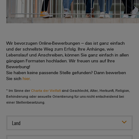
IN
Kabelkonfektionierung
zu
Offene
Leiterplattenklemmen
erlebbar
Weidmüller
Anschlusstechnologie
uns
Stellen
Vertrieb
werden.
Fast
für
Gehäusesysteme
Zahlen
DC-
Delivery
Promotionfahrzeug
Datencenter
Berufserfahrene
und
und
Microgrids
Service
Lösungen
Unternehmen
-
und
Fakten
Produkte
u-
komponenten
Wir bevorzugen Online-Bewerbungen – das ist ganz einfach
Distribution
Für
für
Unser
und der schnellste Weg zum Erfolg. Ihre Anhänge, wie
OS
Karriere
Beratung
Rechenzentren
Kabeleinführungssysteme
Studierende
Lebenslauf und Anschreiben, können Sie ganz einfach in allen
Info
Vorstand
Edge
–
und
gängigen Formaten hochladen. Wir freuen uns auf Ihre
und
effizient,
für
Computing
Bewerbung!
digitale
Werkstudententätigkeiten
Nachhaltigkeit
zuverlässig,
-
unsere
Sie haben keine passende Stelle gefunden? Dann bewerben
Planung
skalierbar
Industrial
komponenten
Sie sich
hier
.
Partner
Praktika
Weidmüller
5G
Energiespeicher
easyConnect
* Im Sinne der
Academy
Charta der Vielfalt
sind Geschlecht, Alter, Herkunft, Religion,
Anschlussleitungen,
Vertrieb
Abschlussarbeiten
Lösungen
-
Behinderung oder sexuelle Orientierung für uns nicht entscheidend bei
Single
Patchkabel
und
einer Stellenbesetzung.
People
Ihre
Großhandelssuche
Neuanfang
Produkte
Pair
und
&
für
Industrial
für
Ethernet
Kabel
Energiespeichersysteme
Culture
Service
Land
Studienabbrecher
(ESS)
SPS
Platform
News
Compliance
Energieübertragung
Offene
Systemverkabelung