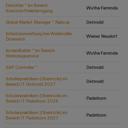
Einrichter * im Bereich
Modifizierte
Wutha-Farnroda
Kunststoffteilefertigung
und
bestückte
Global Market Manager * Railway
Detmold
Gehäuse
Initiativbewerbung bei Weidmüller
Wiener Neudorf
Österreich
Kundenspezifische
Kabelkonfektionierung
Instandhalter * im Bereich
Wutha-Farnroda
Werkzeugservice
SAP Controller *
Detmold
Produktinnovationen
Schülerpraktikum (Oberstufe) im
Detmold
Praxisnahe
Bereich IT Detmold 2027
Verbindungen für
Ihre Industrie.
Schülerpraktikum (Oberstufe) im
Unsere Neuheiten
Paderborn
im Bereich
Bereich IT Paderborn 2026
Industrial
Connectivity.
Schülerpraktikum (Oberstufe) im
Paderborn
Bereich IT Paderborn 2027