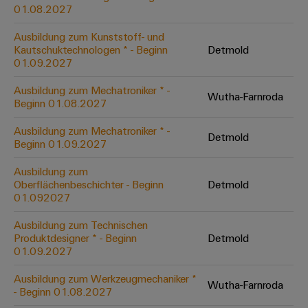
&
Solution
01.08.2027
Automation
PSIRT
Systeme
Gas
Partner
Ausbildung zum Kunststoff- und
Sicherer
finden
Stellenbörse
Industrial
Industrial
Kautschuktechnologen * - Beginn
Detmold
Betrieb
IoT
Ethernet
Digitale
01.09.2027
mit
Solution
vernetzten
Bestellmöglichkeiten
Partner
Industrial
Lösungen
Touch-
Ausbildung zum Mechatroniker * -
Wutha-Farnroda
für
-
Beginn 01.08.2027
Security
Panels
eShop
die
Systemintegratoren
Prozessindustrie
Ausbildung zum Mechatroniker * -
Industrial
Engineering-
Detmold
OCI-
Beginn 01.09.2027
Service
Photovoltaik
und
Schnittstelle
Platform
Mehr
Ausbildung zum
Visualisierungstools
Messen
Chancen in der
Ressourceneffizienz
EDI-
Oberflächenbeschichter - Beginn
Detmold
easyConnect
&
Entwicklung
durch
01.092027
Energiemessung
Schnittstelle
Spannende Aufgabe
Events
Sonnenenergie
EZA-
in unseren
und
Ausbildung zum Technischen
Entwicklungsbereic
Regler
Schaltschrankbau
Smart
Globale
Produktdesigner * - Beginn
Detmold
ALLE
01.09.2027
Lösungen
Metering
Messen
SERVICES
für
&
die
Ausbildung zum Werkzeugmechaniker *
Weidmüller
Gerätehersteller
Wutha-Farnroda
Events
Herausforderungen
- Beginn 01.08.2027
Industrial
im