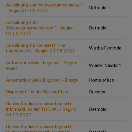
Leiterplattensteckverbinder
Schaltschrankbau
Ausbildung zum Werkzeugmechaniker *
AI
Detmold
Karriere auf
&
- Beginn 01.09.2027
dem Kindel
Schienenfahrzeuge
Remote
Leiterplattenklemmen
Unser
Moderne
Ausbildung zum
Access
neues
und
Zerspanungsmechaniker * - Beginn
Detmold
PCB
Distribution
&
digitale
01.09.2027
Center in
Connector
Lösungen
Thüringen
Cloud-
für
Ausbildung zur Fachkraft * für
Services
Wutha-Farnroda
Services
klimafreundliche
Lagerlogistik - Beginn 01.08.2027
Mobilitat
Original
Industrial
im
Automation Sales Engineer - Region
Wiener Neudorf
Equipment
Bahnverkehr
Service
West
Manufacturer
Platform
Schiffbau
Automation Sales Engineer – Energy
Home office
(OEM)
easyConnect
Umfassende
Verbindungslösungen
Disponent * in der Beschaffung
Dresden
für
die
Duales Studium (praxisintegriert)
Werkstatt
maritime
Informatik an der TH OWL - Beginn
Detmold
Industrie
&
01.07.2027
Zubehör
Wasseraufbereitung
Duales Studium (praxisintegriert)
&