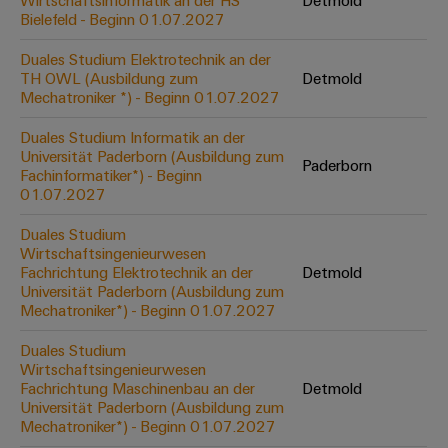
Wirtschaftsinformatik an der HS
Detmold
Werkzeuge
Bielefeld - Beginn 01.07.2027
Abwasseraufbereitung
Automaten
Lösungen
Duales Studium Elektrotechnik an der
für
TH OWL (Ausbildung zum
Detmold
die
Software
Mechatroniker *) - Beginn 01.07.2027
Wasser-
und
Markierer
Duales Studium Informatik an der
Abwasserindustrie
Universität Paderborn (Ausbildung zum
Paderborn
Industriedrucker
Fachinformatiker*) - Beginn
Wasserstoff
01.07.2027
Wasserstoff
Industrieleuchte
als
Duales Studium
Schlüsseltechnologie
Wirtschaftsingenieurwesen
Cabinet
für
Fachrichtung Elektrotechnik an der
Detmold
die
Infrastructure
Universität Paderborn (Ausbildung zum
Energiewende
Mechatroniker*) - Beginn 01.07.2027
Windenergie
Duales Studium
Assemblierungsservice
Effizienter
Wirtschaftsingenieurwesen
Betrieb
Fachrichtung Maschinenbau an der
Detmold
von
Bestückte
Universität Paderborn (Ausbildung zum
Windparks
Klemmenleisten
Mechatroniker*) - Beginn 01.07.2027