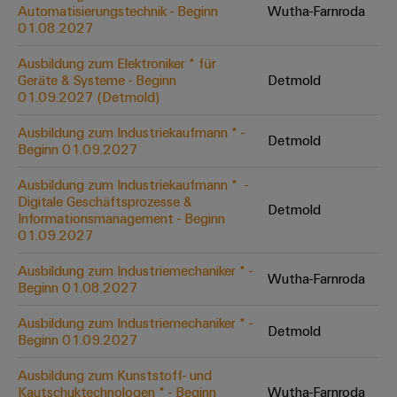
Unternehmensmeldungen
Technischer
Automatisierungstechnik - Beginn
Wutha-Farnroda
Verbindungslösungen
Systeme
Elektronikgehäuse
Support
01.08.2027
für
Offene
Fachpressemeldungen
und
Geräte
Ausbildungs-
Blitz-
Lösungen
Umweltbezogene
Ausbildung zum Elektroniker * für
Pressekontakt
Konventionelle
und
Geräte & Systeme - Beginn
Detmold
und
Produktkonformität
01.09.2027 (Detmold)
Energieerzeugung
Dezentrale
Studienplätze
Überspannungsschutz
Zukunftssicherheit
Automatisierung
Engineering
Ausbildung zum Industriekaufmann * -
für
Detmold
Unsere
PV
Daten
Beginn 01.09.2027
bewährte
Energiemanagement-
Partner
Veranstaltungen
Generatoranschlusskasten
Energieerzeugung
Lösungen
Technische
Ausbildung zum Industriekaufmann * ​ -
Digitale Geschäftsprozesse &
IIoT
Aktuelle
Maschinenbau
Feldbusverteiler
Produktkataloge
Detmold
Informationsmanagement - Beginn
IIoT
and
Termine
Lösungen
01.09.2027
&
Reparatur
für
Automation
verschiedene
Workshops
Automation
und
Ausbildung zum Industriemechaniker * -
Partner
Automatisierung
Segmente
Wutha-Farnroda
für
Beginn 01.08.2027
Software
Ersatzteile
Netzwerk
der
&
Schulklassen
Maschinen
Software
Ausbildung zum Industriemechaniker * -
Industrial
Trainings
und
Detmold
IIoT
Beginn 01.09.2027
Fabrikautomation
Analytics
und
and
Steuerungen
Webinare
Ausbildung zum Kunststoff- und
Öl
Automation
Industrial
Kautschuktechnologen * - Beginn
Wutha-Farnroda
I/O-