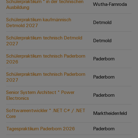
Schülerpraktikum * in der technischen
Wutha-Farnroda
Ausbildung
Umwe
Schülerpraktikum kaufmännisch
Detmold
Produ
Detmold 2027
Schne
einfa
Schülerpraktikum technisch Detmold
Detmold
REACH
2027
PCF-D
herun
Schülerpraktikum technisch Paderborn
Paderborn
2026
Schülerpraktikum technisch Paderborn
Paderborn
2027
Weidmüller
Configurator
Senior System Architect * Power
Paderborn
Electronics
Digital
Engineering
auf einem
Softwareentwickler * .NET C# / .NET
neuen Niveau
Marktheidenfeld
Core
‒ intuitiv,
unkompliziert,
schnell
Tagespraktikum Paderborn 2026
Paderborn