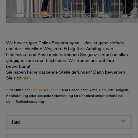
IN
Kabelkonfektionierung
zu
Offene
Leiterplattenklemmen
erlebbar
Weidmüller
Anschlusstechnologie
uns
Stellen
Vertrieb
werden.
Fast
für
Gehäusesysteme
Zahlen
DC-
Delivery
Promotionfahrzeug
Datencenter
Berufserfahrene
und
und
Microgrids
Service
Lösungen
Unternehmen
-
und
Fakten
Produkte
u-
komponenten
Wir bevorzugen Online-Bewerbungen – das ist ganz einfach
Distribution
Für
für
Unser
und der schnellste Weg zum Erfolg. Ihre Anhänge, wie
OS
Karriere
Beratung
Rechenzentren
Kabeleinführungssysteme
Studierende
Lebenslauf und Anschreiben, können Sie ganz einfach in allen
Info
Vorstand
Edge
–
und
gängigen Formaten hochladen. Wir freuen uns auf Ihre
und
effizient,
für
Computing
Bewerbung!
digitale
Werkstudententätigkeiten
Nachhaltigkeit
zuverlässig,
-
unsere
Sie haben keine passende Stelle gefunden? Dann bewerben
Planung
skalierbar
Industrial
komponenten
Sie sich
hier
.
Partner
Praktika
Weidmüller
5G
Energiespeicher
easyConnect
* Im Sinne der
Academy
Charta der Vielfalt
sind Geschlecht, Alter, Herkunft, Religion,
Anschlussleitungen,
Vertrieb
Abschlussarbeiten
Lösungen
-
Behinderung oder sexuelle Orientierung für uns nicht entscheidend bei
Single
Patchkabel
und
einer Stellenbesetzung.
People
Ihre
Großhandelssuche
Neuanfang
Produkte
Pair
und
&
für
Industrial
für
Ethernet
Kabel
Energiespeichersysteme
Culture
Service
Land
Studienabbrecher
(ESS)
SPS
Platform
News
Compliance
Energieübertragung
Offene
Systemverkabelung