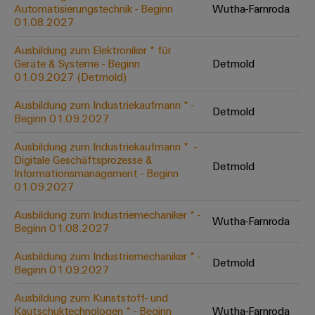
Unternehmensmeldungen
Technischer
Automatisierungstechnik - Beginn
Wutha-Farnroda
Verbindungslösungen
Systeme
Elektronikgehäuse
Support
01.08.2027
für
Offene
Fachpressemeldungen
und
Geräte
Ausbildungs-
Blitz-
Lösungen
Umweltbezogene
Ausbildung zum Elektroniker * für
Pressekontakt
Konventionelle
und
Geräte & Systeme - Beginn
Detmold
und
Produktkonformität
01.09.2027 (Detmold)
Energieerzeugung
Dezentrale
Studienplätze
Überspannungsschutz
Zukunftssicherheit
Automatisierung
Engineering
Ausbildung zum Industriekaufmann * -
für
Detmold
Unsere
PV
Daten
Beginn 01.09.2027
bewährte
Energiemanagement-
Partner
Veranstaltungen
Generatoranschlusskasten
Energieerzeugung
Lösungen
Technische
Ausbildung zum Industriekaufmann * ​ -
Digitale Geschäftsprozesse &
IIoT
Aktuelle
Maschinenbau
Feldbusverteiler
Produktkataloge
Detmold
Informationsmanagement - Beginn
IIoT
and
Termine
Lösungen
01.09.2027
&
Reparatur
für
Automation
verschiedene
Workshops
Automation
und
Ausbildung zum Industriemechaniker * -
Partner
Automatisierung
Segmente
Wutha-Farnroda
für
Beginn 01.08.2027
Software
Ersatzteile
Netzwerk
der
&
Schulklassen
Maschinen
Software
Ausbildung zum Industriemechaniker * -
Industrial
Trainings
und
Detmold
IIoT
Beginn 01.09.2027
Fabrikautomation
Analytics
und
and
Steuerungen
Webinare
Ausbildung zum Kunststoff- und
Öl
Automation
Industrial
Kautschuktechnologen * - Beginn
Wutha-Farnroda
I/O-