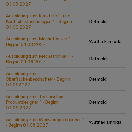
&
Solution
01.08.2027
Automation
PSIRT
Systeme
Gas
Partner
Ausbildung zum Kunststoff- und
Sicherer
finden
Stellenbörse
Industrial
Industrial
Kautschuktechnologen * - Beginn
Detmold
Betrieb
IoT
Ethernet
Digitale
01.09.2027
mit
Solution
vernetzten
Bestellmöglichkeiten
Partner
Industrial
Lösungen
Touch-
Ausbildung zum Mechatroniker * -
Wutha-Farnroda
für
-
Beginn 01.08.2027
Security
Panels
eShop
die
Systemintegratoren
Prozessindustrie
Ausbildung zum Mechatroniker * -
Industrial
Engineering-
Detmold
OCI-
Beginn 01.09.2027
Service
Photovoltaik
und
Schnittstelle
Platform
Mehr
Ausbildung zum
Visualisierungstools
Messen
Chancen in der
Ressourceneffizienz
EDI-
Oberflächenbeschichter - Beginn
Detmold
easyConnect
&
Entwicklung
durch
01.092027
Energiemessung
Schnittstelle
Spannende Aufgabe
Events
Sonnenenergie
EZA-
in unseren
und
Ausbildung zum Technischen
Entwicklungsbereic
Regler
Schaltschrankbau
Smart
Globale
Produktdesigner * - Beginn
Detmold
ALLE
01.09.2027
Lösungen
Metering
Messen
SERVICES
für
&
die
Ausbildung zum Werkzeugmechaniker *
Weidmüller
Gerätehersteller
Wutha-Farnroda
Events
Herausforderungen
- Beginn 01.08.2027
Industrial
im