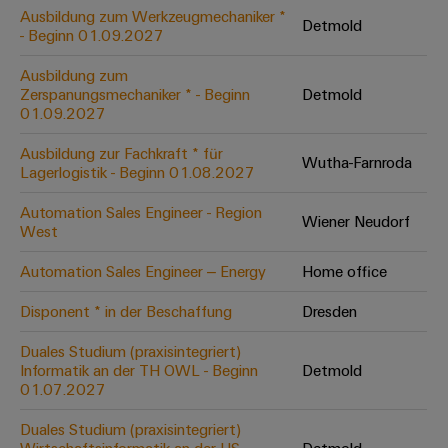
Leiterplattensteckverbinder
Schaltschrankbau
Ausbildung zum Werkzeugmechaniker *
AI
Detmold
Karriere auf
&
- Beginn 01.09.2027
dem Kindel
Schienenfahrzeuge
Remote
Leiterplattenklemmen
Unser
Moderne
Ausbildung zum
Access
neues
und
Zerspanungsmechaniker * - Beginn
Detmold
PCB
Distribution
&
digitale
01.09.2027
Center in
Connector
Lösungen
Thüringen
Cloud-
für
Ausbildung zur Fachkraft * für
Services
Wutha-Farnroda
Services
klimafreundliche
Lagerlogistik - Beginn 01.08.2027
Mobilitat
Original
Industrial
im
Automation Sales Engineer - Region
Wiener Neudorf
Equipment
Bahnverkehr
Service
West
Manufacturer
Platform
Schiffbau
Automation Sales Engineer – Energy
Home office
(OEM)
easyConnect
Umfassende
Verbindungslösungen
Disponent * in der Beschaffung
Dresden
für
die
Duales Studium (praxisintegriert)
Werkstatt
maritime
Informatik an der TH OWL - Beginn
Detmold
Industrie
&
01.07.2027
Zubehör
Wasseraufbereitung
Duales Studium (praxisintegriert)
&