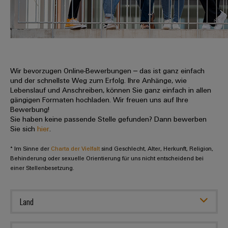
IN
Kabelkonfektionierung
zu
Offene
Leiterplattenklemmen
erlebbar
Weidmüller
Anschlusstechnologie
uns
Stellen
Vertrieb
werden.
Fast
für
Gehäusesysteme
Zahlen
DC-
Delivery
Promotionfahrzeug
Datencenter
Berufserfahrene
und
und
Microgrids
Service
Lösungen
Unternehmen
-
und
Fakten
Produkte
u-
komponenten
Wir bevorzugen Online-Bewerbungen – das ist ganz einfach
Distribution
Für
für
Unser
und der schnellste Weg zum Erfolg. Ihre Anhänge, wie
OS
Karriere
Beratung
Rechenzentren
Kabeleinführungssysteme
Studierende
Lebenslauf und Anschreiben, können Sie ganz einfach in allen
Info
Vorstand
Edge
–
und
gängigen Formaten hochladen. Wir freuen uns auf Ihre
und
effizient,
für
Computing
Bewerbung!
digitale
Werkstudententätigkeiten
Nachhaltigkeit
zuverlässig,
-
unsere
Sie haben keine passende Stelle gefunden? Dann bewerben
Planung
skalierbar
Industrial
komponenten
Sie sich
hier
.
Partner
Praktika
Weidmüller
5G
Energiespeicher
easyConnect
* Im Sinne der
Academy
Charta der Vielfalt
sind Geschlecht, Alter, Herkunft, Religion,
Anschlussleitungen,
Vertrieb
Abschlussarbeiten
Lösungen
-
Behinderung oder sexuelle Orientierung für uns nicht entscheidend bei
Single
Patchkabel
und
einer Stellenbesetzung.
People
Ihre
Großhandelssuche
Neuanfang
Produkte
Pair
und
&
für
Industrial
für
Ethernet
Kabel
Energiespeichersysteme
Culture
Service
Land
Studienabbrecher
(ESS)
SPS
Platform
News
Compliance
Energieübertragung
Offene
Systemverkabelung