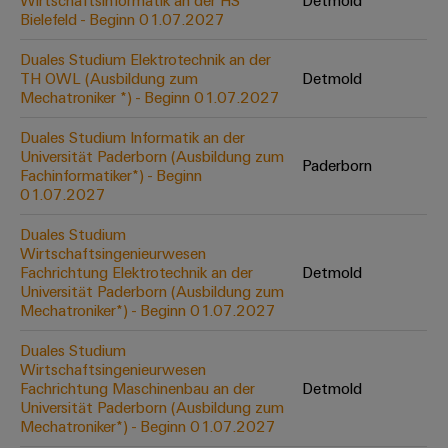
Wirtschaftsinformatik an der HS
Detmold
Werkzeuge
Bielefeld - Beginn 01.07.2027
Abwasseraufbereitung
Automaten
Lösungen
Duales Studium Elektrotechnik an der
für
TH OWL (Ausbildung zum
Detmold
die
Software
Mechatroniker *) - Beginn 01.07.2027
Wasser-
und
Markierer
Duales Studium Informatik an der
Abwasserindustrie
Universität Paderborn (Ausbildung zum
Paderborn
Industriedrucker
Fachinformatiker*) - Beginn
Wasserstoff
01.07.2027
Wasserstoff
Industrieleuchte
als
Duales Studium
Schlüsseltechnologie
Wirtschaftsingenieurwesen
Cabinet
für
Fachrichtung Elektrotechnik an der
Detmold
die
Infrastructure
Universität Paderborn (Ausbildung zum
Energiewende
Mechatroniker*) - Beginn 01.07.2027
Windenergie
Duales Studium
Assemblierungsservice
Effizienter
Wirtschaftsingenieurwesen
Betrieb
Fachrichtung Maschinenbau an der
Detmold
von
Bestückte
Universität Paderborn (Ausbildung zum
Windparks
Klemmenleisten
Mechatroniker*) - Beginn 01.07.2027