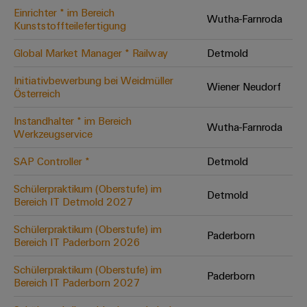
Einrichter * im Bereich
Modifizierte
Wutha-Farnroda
Kunststoffteilefertigung
und
bestückte
Global Market Manager * Railway
Detmold
Gehäuse
Initiativbewerbung bei Weidmüller
Wiener Neudorf
Österreich
Kundenspezifische
Kabelkonfektionierung
Instandhalter * im Bereich
Wutha-Farnroda
Werkzeugservice
SAP Controller *
Detmold
Produktinnovationen
Schülerpraktikum (Oberstufe) im
Detmold
Praxisnahe
Bereich IT Detmold 2027
Verbindungen für
Ihre Industrie.
Schülerpraktikum (Oberstufe) im
Unsere Neuheiten
Paderborn
im Bereich
Bereich IT Paderborn 2026
Industrial
Connectivity.
Schülerpraktikum (Oberstufe) im
Paderborn
Bereich IT Paderborn 2027