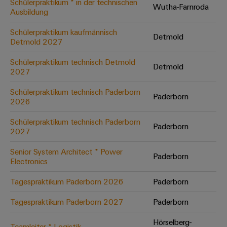
Schülerpraktikum * in der technischen
Wutha-Farnroda
Ausbildung
Umwe
Schülerpraktikum kaufmännisch
Detmold
Produ
Detmold 2027
Schne
einfa
Schülerpraktikum technisch Detmold
Detmold
REACH
2027
PCF-D
herun
Schülerpraktikum technisch Paderborn
Paderborn
2026
Schülerpraktikum technisch Paderborn
Paderborn
2027
Weidmüller
Configurator
Senior System Architect * Power
Paderborn
Electronics
Digital
Engineering
auf einem
Tagespraktikum Paderborn 2026
Paderborn
neuen Niveau
‒ intuitiv,
Tagespraktikum Paderborn 2027
Paderborn
unkompliziert,
schnell
Hörselberg-
Teamleiter * Logistik