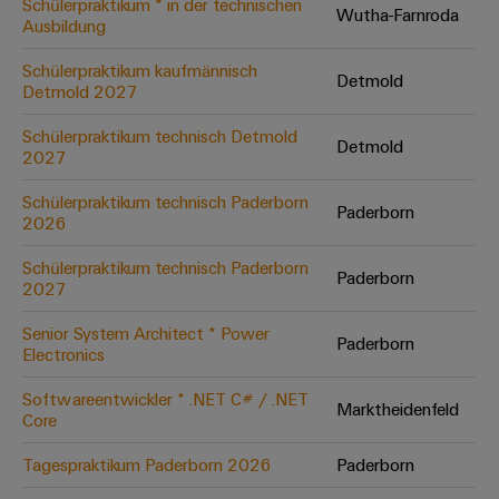
Schülerpraktikum * in der technischen
Wutha-Farnroda
Ausbildung
Umwe
Schülerpraktikum kaufmännisch
Detmold
Produ
Detmold 2027
Schne
einfa
Schülerpraktikum technisch Detmold
Detmold
REACH
2027
PCF-D
herun
Schülerpraktikum technisch Paderborn
Paderborn
2026
Schülerpraktikum technisch Paderborn
Paderborn
2027
Weidmüller
Configurator
Senior System Architect * Power
Paderborn
Electronics
Digital
Engineering
auf einem
Softwareentwickler * .NET C# / .NET
neuen Niveau
Marktheidenfeld
Core
‒ intuitiv,
unkompliziert,
schnell
Tagespraktikum Paderborn 2026
Paderborn