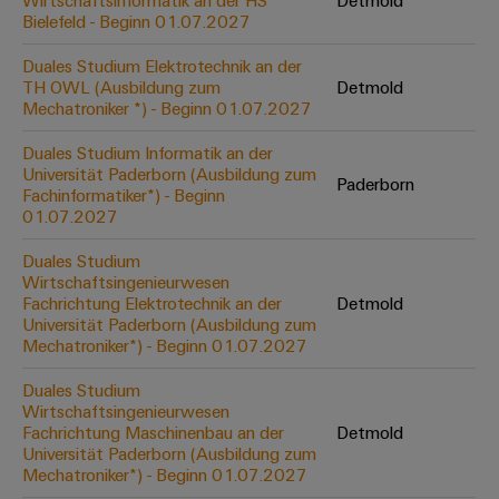
Wirtschaftsinformatik an der HS
Detmold
Werkzeuge
Bielefeld - Beginn 01.07.2027
Abwasseraufbereitung
Automaten
Lösungen
Duales Studium Elektrotechnik an der
für
TH OWL (Ausbildung zum
Detmold
die
Software
Mechatroniker *) - Beginn 01.07.2027
Wasser-
und
Markierer
Duales Studium Informatik an der
Abwasserindustrie
Universität Paderborn (Ausbildung zum
Paderborn
Industriedrucker
Fachinformatiker*) - Beginn
Wasserstoff
01.07.2027
Wasserstoff
Industrieleuchte
als
Duales Studium
Schlüsseltechnologie
Wirtschaftsingenieurwesen
Cabinet
für
Fachrichtung Elektrotechnik an der
Detmold
die
Infrastructure
Universität Paderborn (Ausbildung zum
Energiewende
Mechatroniker*) - Beginn 01.07.2027
Windenergie
Duales Studium
Assemblierungsservice
Effizienter
Wirtschaftsingenieurwesen
Betrieb
Fachrichtung Maschinenbau an der
Detmold
von
Bestückte
Universität Paderborn (Ausbildung zum
Windparks
Klemmenleisten
Mechatroniker*) - Beginn 01.07.2027