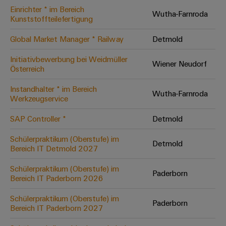
Einrichter * im Bereich
Modifizierte
Wutha-Farnroda
Kunststoffteilefertigung
und
bestückte
Global Market Manager * Railway
Detmold
Gehäuse
Initiativbewerbung bei Weidmüller
Wiener Neudorf
Österreich
Kundenspezifische
Kabelkonfektionierung
Instandhalter * im Bereich
Wutha-Farnroda
Werkzeugservice
SAP Controller *
Detmold
Produktinnovationen
Schülerpraktikum (Oberstufe) im
Detmold
Praxisnahe
Bereich IT Detmold 2027
Verbindungen für
Ihre Industrie.
Schülerpraktikum (Oberstufe) im
Unsere Neuheiten
Paderborn
im Bereich
Bereich IT Paderborn 2026
Industrial
Connectivity.
Schülerpraktikum (Oberstufe) im
Paderborn
Bereich IT Paderborn 2027