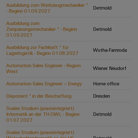
Leiterplattensteckverbinder
Schaltschrankbau
Ausbildung zum Werkzeugmechaniker *
AI
Detmold
Karriere auf
&
- Beginn 01.09.2027
dem Kindel
Schienenfahrzeuge
Remote
Leiterplattenklemmen
Unser
Moderne
Ausbildung zum
Access
neues
und
Zerspanungsmechaniker * - Beginn
Detmold
PCB
Distribution
&
digitale
01.09.2027
Center in
Connector
Lösungen
Thüringen
Cloud-
für
Ausbildung zur Fachkraft * für
Services
Wutha-Farnroda
Services
klimafreundliche
Lagerlogistik - Beginn 01.08.2027
Mobilitat
Original
Industrial
im
Automation Sales Engineer - Region
Wiener Neudorf
Equipment
Bahnverkehr
Service
West
Manufacturer
Platform
Schiffbau
Automation Sales Engineer – Energy
Home office
(OEM)
easyConnect
Umfassende
Verbindungslösungen
Disponent * in der Beschaffung
Dresden
für
die
Duales Studium (praxisintegriert)
Werkstatt
maritime
Informatik an der TH OWL - Beginn
Detmold
Industrie
&
01.07.2027
Zubehör
Wasseraufbereitung
Duales Studium (praxisintegriert)
&