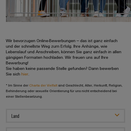
IN
Kabelkonfektionierung
zu
Offene
Leiterplattenklemmen
erlebbar
Weidmüller
Anschlusstechnologie
uns
Stellen
Vertrieb
werden.
Fast
für
Gehäusesysteme
Zahlen
DC-
Delivery
Promotionfahrzeug
Datencenter
Berufserfahrene
und
und
Microgrids
Service
Lösungen
Unternehmen
-
und
Fakten
Produkte
u-
komponenten
Wir bevorzugen Online-Bewerbungen – das ist ganz einfach
Distribution
Für
für
Unser
und der schnellste Weg zum Erfolg. Ihre Anhänge, wie
OS
Karriere
Beratung
Rechenzentren
Kabeleinführungssysteme
Studierende
Lebenslauf und Anschreiben, können Sie ganz einfach in allen
Info
Vorstand
Edge
–
und
gängigen Formaten hochladen. Wir freuen uns auf Ihre
und
effizient,
für
Computing
Bewerbung!
digitale
Werkstudententätigkeiten
Nachhaltigkeit
zuverlässig,
-
unsere
Sie haben keine passende Stelle gefunden? Dann bewerben
Planung
skalierbar
Industrial
komponenten
Sie sich
hier
.
Partner
Praktika
Weidmüller
5G
Energiespeicher
easyConnect
* Im Sinne der
Academy
Charta der Vielfalt
sind Geschlecht, Alter, Herkunft, Religion,
Anschlussleitungen,
Vertrieb
Abschlussarbeiten
Lösungen
-
Behinderung oder sexuelle Orientierung für uns nicht entscheidend bei
Single
Patchkabel
und
einer Stellenbesetzung.
People
Ihre
Großhandelssuche
Neuanfang
Produkte
Pair
und
&
für
Industrial
für
Ethernet
Kabel
Energiespeichersysteme
Culture
Service
Land
Studienabbrecher
(ESS)
SPS
Platform
News
Compliance
Energieübertragung
Offene
Systemverkabelung