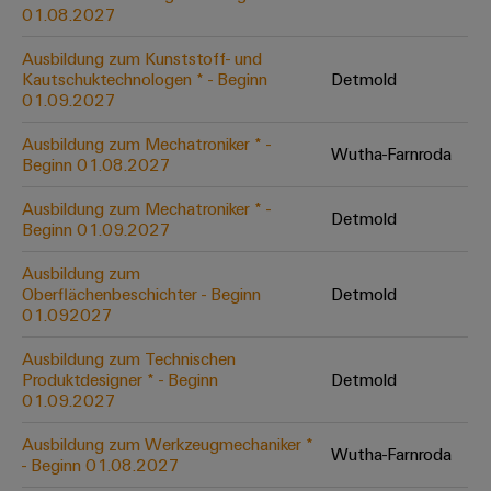
&
Solution
01.08.2027
Automation
PSIRT
Systeme
Gas
Partner
Ausbildung zum Kunststoff- und
Sicherer
finden
Stellenbörse
Industrial
Industrial
Kautschuktechnologen * - Beginn
Detmold
Betrieb
IoT
Ethernet
Digitale
01.09.2027
mit
Solution
vernetzten
Bestellmöglichkeiten
Partner
Industrial
Lösungen
Touch-
Ausbildung zum Mechatroniker * -
Wutha-Farnroda
für
-
Beginn 01.08.2027
Security
Panels
eShop
die
Systemintegratoren
Prozessindustrie
Ausbildung zum Mechatroniker * -
Industrial
Engineering-
Detmold
OCI-
Beginn 01.09.2027
Service
Photovoltaik
und
Schnittstelle
Platform
Mehr
Ausbildung zum
Visualisierungstools
Messen
Chancen in der
Ressourceneffizienz
EDI-
Oberflächenbeschichter - Beginn
Detmold
easyConnect
&
Entwicklung
durch
01.092027
Energiemessung
Schnittstelle
Spannende Aufgabe
Events
Sonnenenergie
EZA-
in unseren
und
Ausbildung zum Technischen
Entwicklungsbereic
Regler
Schaltschrankbau
Smart
Globale
Produktdesigner * - Beginn
Detmold
ALLE
01.09.2027
Lösungen
Metering
Messen
SERVICES
für
&
die
Ausbildung zum Werkzeugmechaniker *
Weidmüller
Gerätehersteller
Wutha-Farnroda
Events
Herausforderungen
- Beginn 01.08.2027
Industrial
im