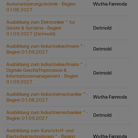
Unternehmensmeldungen
Technischer
Automatisierungstechnik - Beginn
Wutha-Farnroda
Verbindungslösungen
Systeme
Elektronikgehäuse
Support
01.08.2027
für
Offene
Fachpressemeldungen
und
Geräte
Ausbildungs-
Blitz-
Lösungen
Umweltbezogene
Ausbildung zum Elektroniker * für
Pressekontakt
Konventionelle
und
Geräte & Systeme - Beginn
Detmold
und
Produktkonformität
01.09.2027 (Detmold)
Energieerzeugung
Dezentrale
Studienplätze
Überspannungsschutz
Zukunftssicherheit
Automatisierung
Engineering
Ausbildung zum Industriekaufmann * -
für
Detmold
Unsere
PV
Daten
Beginn 01.09.2027
bewährte
Energiemanagement-
Partner
Veranstaltungen
Generatoranschlusskasten
Energieerzeugung
Lösungen
Technische
Ausbildung zum Industriekaufmann * ​ -
Digitale Geschäftsprozesse &
IIoT
Aktuelle
Maschinenbau
Feldbusverteiler
Produktkataloge
Detmold
Informationsmanagement - Beginn
IIoT
and
Termine
Lösungen
01.09.2027
&
Reparatur
für
Automation
verschiedene
Workshops
Automation
und
Ausbildung zum Industriemechaniker * -
Partner
Automatisierung
Segmente
Wutha-Farnroda
für
Beginn 01.08.2027
Software
Ersatzteile
Netzwerk
der
&
Schulklassen
Maschinen
Software
Ausbildung zum Industriemechaniker * -
Industrial
Trainings
und
Detmold
IIoT
Beginn 01.09.2027
Fabrikautomation
Analytics
und
and
Steuerungen
Webinare
Ausbildung zum Kunststoff- und
Öl
Automation
Industrial
Kautschuktechnologen * - Beginn
Wutha-Farnroda
I/O-