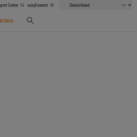
port Center
easyConnect
rriere