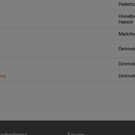
Paderbo
Hörselb
Hainich
Markthe
Detmol
Detmol
ung
Detmol
echnologien
Service