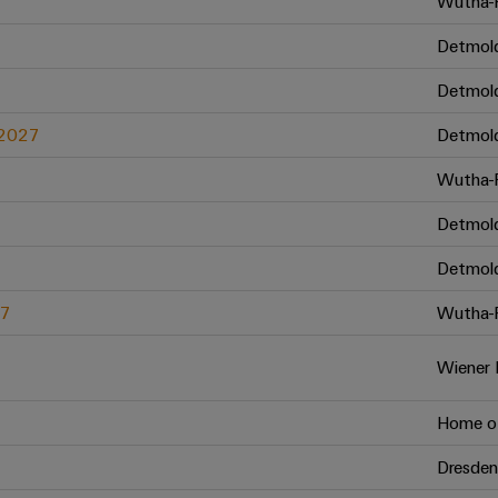
Wutha-F
Detmol
Detmol
.2027
Detmol
Wutha-F
Detmol
Detmol
27
Wutha-F
Wiener 
Home of
Dresden