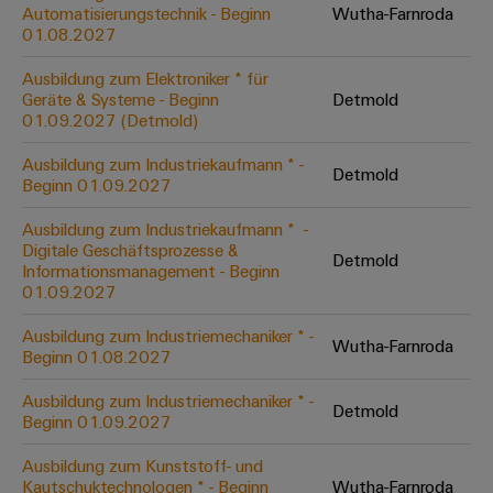
Unternehmensmeldungen
Technischer
Automatisierungstechnik - Beginn
Wutha-Farnroda
Verbindungslösungen
Systeme
Elektronikgehäuse
Support
01.08.2027
für
Offene
Fachpressemeldungen
und
Geräte
Ausbildungs-
Blitz-
Lösungen
Umweltbezogene
Ausbildung zum Elektroniker * für
Pressekontakt
Konventionelle
und
Geräte & Systeme - Beginn
Detmold
und
Produktkonformität
01.09.2027 (Detmold)
Energieerzeugung
Dezentrale
Studienplätze
Überspannungsschutz
Zukunftssicherheit
Automatisierung
Engineering
Ausbildung zum Industriekaufmann * -
für
Detmold
Unsere
PV
Daten
Beginn 01.09.2027
bewährte
Energiemanagement-
Partner
Veranstaltungen
Generatoranschlusskasten
Energieerzeugung
Lösungen
Technische
Ausbildung zum Industriekaufmann * ​ -
Digitale Geschäftsprozesse &
IIoT
Aktuelle
Maschinenbau
Feldbusverteiler
Produktkataloge
Detmold
Informationsmanagement - Beginn
IIoT
and
Termine
Lösungen
01.09.2027
&
Reparatur
für
Automation
verschiedene
Workshops
Automation
und
Ausbildung zum Industriemechaniker * -
Partner
Automatisierung
Segmente
Wutha-Farnroda
für
Beginn 01.08.2027
Software
Ersatzteile
Netzwerk
der
&
Schulklassen
Maschinen
Software
Ausbildung zum Industriemechaniker * -
Industrial
Trainings
und
Detmold
IIoT
Beginn 01.09.2027
Fabrikautomation
Analytics
und
and
Steuerungen
Webinare
Ausbildung zum Kunststoff- und
Öl
Automation
Industrial
Kautschuktechnologen * - Beginn
Wutha-Farnroda
I/O-