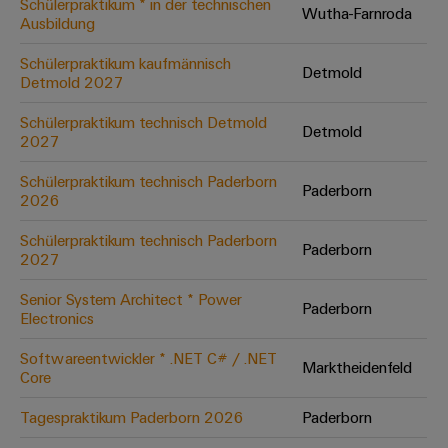
Schülerpraktikum * in der technischen
Wutha-Farnroda
Ausbildung
Umwe
Schülerpraktikum kaufmännisch
Detmold
Produ
Detmold 2027
Schne
einfa
Schülerpraktikum technisch Detmold
Detmold
REACH
2027
PCF-D
herun
Schülerpraktikum technisch Paderborn
Paderborn
2026
Schülerpraktikum technisch Paderborn
Paderborn
2027
Weidmüller
Configurator
Senior System Architect * Power
Paderborn
Electronics
Digital
Engineering
auf einem
Softwareentwickler * .NET C# / .NET
neuen Niveau
Marktheidenfeld
Core
‒ intuitiv,
unkompliziert,
schnell
Tagespraktikum Paderborn 2026
Paderborn