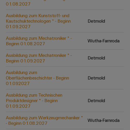
&
Solution
01.08.2027
Automation
PSIRT
Systeme
Gas
Partner
Ausbildung zum Kunststoff- und
Sicherer
finden
Stellenbörse
Industrial
Industrial
Kautschuktechnologen * - Beginn
Detmold
Betrieb
IoT
Ethernet
Digitale
01.09.2027
mit
Solution
vernetzten
Bestellmöglichkeiten
Partner
Industrial
Lösungen
Touch-
Ausbildung zum Mechatroniker * -
Wutha-Farnroda
für
-
Beginn 01.08.2027
Security
Panels
eShop
die
Systemintegratoren
Prozessindustrie
Ausbildung zum Mechatroniker * -
Industrial
Engineering-
Detmold
OCI-
Beginn 01.09.2027
Service
Photovoltaik
und
Schnittstelle
Platform
Mehr
Ausbildung zum
Visualisierungstools
Messen
Chancen in der
Ressourceneffizienz
EDI-
Oberflächenbeschichter - Beginn
Detmold
easyConnect
&
Entwicklung
durch
01.092027
Energiemessung
Schnittstelle
Spannende Aufgabe
Events
Sonnenenergie
EZA-
in unseren
und
Ausbildung zum Technischen
Entwicklungsbereic
Regler
Schaltschrankbau
Smart
Globale
Produktdesigner * - Beginn
Detmold
ALLE
01.09.2027
Lösungen
Metering
Messen
SERVICES
für
&
die
Ausbildung zum Werkzeugmechaniker *
Weidmüller
Gerätehersteller
Wutha-Farnroda
Events
Herausforderungen
- Beginn 01.08.2027
Industrial
im