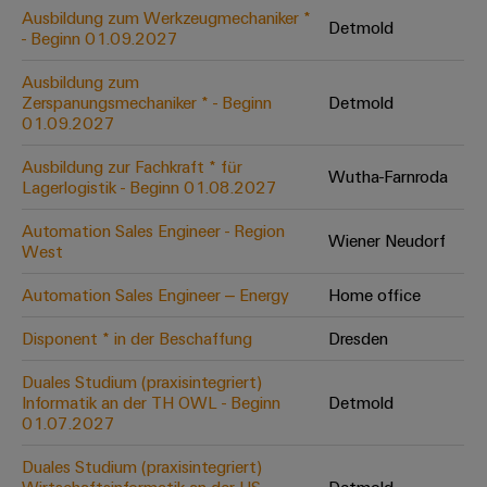
Leiterplattensteckverbinder
Schaltschrankbau
Ausbildung zum Werkzeugmechaniker *
AI
Detmold
Karriere auf
&
- Beginn 01.09.2027
dem Kindel
Schienenfahrzeuge
Remote
Leiterplattenklemmen
Unser
Moderne
Ausbildung zum
Access
neues
und
Zerspanungsmechaniker * - Beginn
Detmold
PCB
Distribution
&
digitale
01.09.2027
Center in
Connector
Lösungen
Thüringen
Cloud-
für
Ausbildung zur Fachkraft * für
Services
Wutha-Farnroda
Services
klimafreundliche
Lagerlogistik - Beginn 01.08.2027
Mobilitat
Original
Industrial
im
Automation Sales Engineer - Region
Wiener Neudorf
Equipment
Bahnverkehr
Service
West
Manufacturer
Platform
Schiffbau
Automation Sales Engineer – Energy
Home office
(OEM)
easyConnect
Umfassende
Verbindungslösungen
Disponent * in der Beschaffung
Dresden
für
die
Duales Studium (praxisintegriert)
Werkstatt
maritime
Informatik an der TH OWL - Beginn
Detmold
Industrie
&
01.07.2027
Zubehör
Wasseraufbereitung
Duales Studium (praxisintegriert)
&