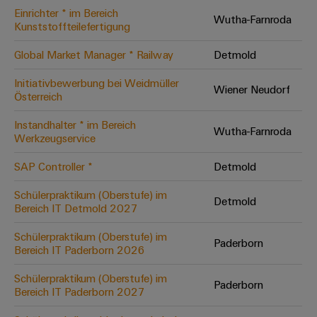
Einrichter * im Bereich
Modifizierte
Wutha-Farnroda
Kunststoffteilefertigung
und
bestückte
Global Market Manager * Railway
Detmold
Gehäuse
Initiativbewerbung bei Weidmüller
Wiener Neudorf
Österreich
Kundenspezifische
Kabelkonfektionierung
Instandhalter * im Bereich
Wutha-Farnroda
Werkzeugservice
SAP Controller *
Detmold
Produktinnovationen
Schülerpraktikum (Oberstufe) im
Detmold
Praxisnahe
Bereich IT Detmold 2027
Verbindungen für
Ihre Industrie.
Schülerpraktikum (Oberstufe) im
Unsere Neuheiten
Paderborn
im Bereich
Bereich IT Paderborn 2026
Industrial
Connectivity.
Schülerpraktikum (Oberstufe) im
Paderborn
Bereich IT Paderborn 2027