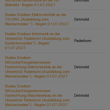
Wirtschaftsinformatik an der HS
Detmold
Werkzeuge
Bielefeld - Beginn 01.07.2027
Abwasseraufbereitung
Automaten
Lösungen
Duales Studium Elektrotechnik an der
für
TH OWL (Ausbildung zum
Detmold
die
Software
Mechatroniker *) - Beginn 01.07.2027
Wasser-
und
Markierer
Duales Studium Informatik an der
Abwasserindustrie
Universität Paderborn (Ausbildung zum
Paderborn
Industriedrucker
Fachinformatiker*) - Beginn
Wasserstoff
01.07.2027
Wasserstoff
Industrieleuchte
als
Duales Studium
Schlüsseltechnologie
Wirtschaftsingenieurwesen
Cabinet
für
Fachrichtung Elektrotechnik an der
Detmold
die
Infrastructure
Universität Paderborn (Ausbildung zum
Energiewende
Mechatroniker*) - Beginn 01.07.2027
Windenergie
Duales Studium
Assemblierungsservice
Effizienter
Wirtschaftsingenieurwesen
Betrieb
Fachrichtung Maschinenbau an der
Detmold
von
Bestückte
Universität Paderborn (Ausbildung zum
Windparks
Klemmenleisten
Mechatroniker*) - Beginn 01.07.2027