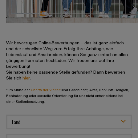
IN
Kabelkonfektionierung
zu
Offene
Leiterplattenklemmen
erlebbar
Weidmüller
Anschlusstechnologie
uns
Stellen
Vertrieb
werden.
Fast
für
Gehäusesysteme
Zahlen
DC-
Delivery
Promotionfahrzeug
Datencenter
Berufserfahrene
und
und
Microgrids
Service
Lösungen
Unternehmen
-
und
Fakten
Produkte
u-
komponenten
Wir bevorzugen Online-Bewerbungen – das ist ganz einfach
Distribution
Für
für
Unser
und der schnellste Weg zum Erfolg. Ihre Anhänge, wie
OS
Karriere
Beratung
Rechenzentren
Kabeleinführungssysteme
Studierende
Lebenslauf und Anschreiben, können Sie ganz einfach in allen
Info
Vorstand
Edge
–
und
gängigen Formaten hochladen. Wir freuen uns auf Ihre
und
effizient,
für
Computing
Bewerbung!
digitale
Werkstudententätigkeiten
Nachhaltigkeit
zuverlässig,
-
unsere
Sie haben keine passende Stelle gefunden? Dann bewerben
Planung
skalierbar
Industrial
komponenten
Sie sich
hier
.
Partner
Praktika
Weidmüller
5G
Energiespeicher
easyConnect
* Im Sinne der
Academy
Charta der Vielfalt
sind Geschlecht, Alter, Herkunft, Religion,
Anschlussleitungen,
Vertrieb
Abschlussarbeiten
Lösungen
-
Behinderung oder sexuelle Orientierung für uns nicht entscheidend bei
Single
Patchkabel
und
einer Stellenbesetzung.
People
Ihre
Großhandelssuche
Neuanfang
Produkte
Pair
und
&
für
Industrial
für
Ethernet
Kabel
Energiespeichersysteme
Culture
Service
Land
Studienabbrecher
(ESS)
SPS
Platform
News
Compliance
Energieübertragung
Offene
Systemverkabelung