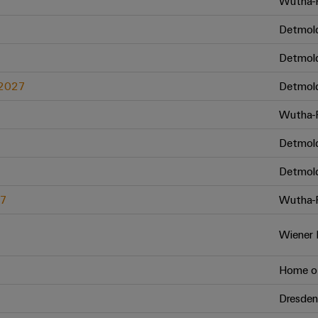
Wutha-F
Detmol
Detmol
.2027
Detmol
Wutha-F
Detmol
Detmol
27
Wutha-F
Wiener 
Home of
Dresden