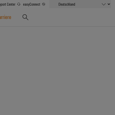
port Center
easyConnect
rriere