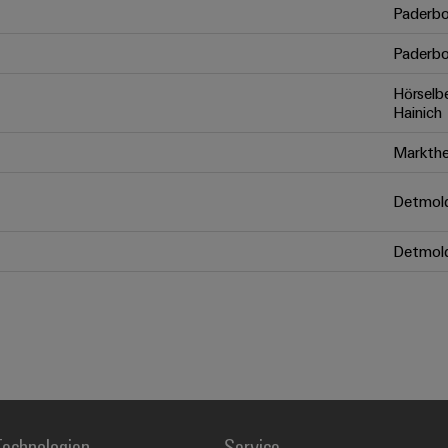
Paderbo
Paderbo
Hörselb
Hainich
Markthe
Detmol
Detmol
echnologien
Service