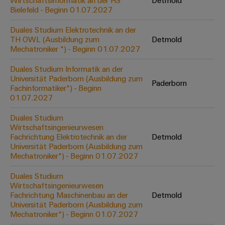
Wirtschaftsinformatik an der HS
Detmold
Werkzeuge
Bielefeld - Beginn 01.07.2027
Abwasseraufbereitung
Automaten
Lösungen
Duales Studium Elektrotechnik an der
für
TH OWL (Ausbildung zum
Detmold
die
Software
Mechatroniker *) - Beginn 01.07.2027
Wasser-
und
Markierer
Duales Studium Informatik an der
Abwasserindustrie
Universität Paderborn (Ausbildung zum
Paderborn
Industriedrucker
Fachinformatiker*) - Beginn
Wasserstoff
01.07.2027
Wasserstoff
Industrieleuchte
als
Duales Studium
Schlüsseltechnologie
Wirtschaftsingenieurwesen
Cabinet
für
Fachrichtung Elektrotechnik an der
Detmold
die
Infrastructure
Universität Paderborn (Ausbildung zum
Energiewende
Mechatroniker*) - Beginn 01.07.2027
Windenergie
Duales Studium
Assemblierungsservice
Effizienter
Wirtschaftsingenieurwesen
Betrieb
Fachrichtung Maschinenbau an der
Detmold
von
Bestückte
Universität Paderborn (Ausbildung zum
Windparks
Klemmenleisten
Mechatroniker*) - Beginn 01.07.2027