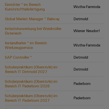
Einrichter * im Bereich
Modifizierte
Wutha-Farnroda
Kunststoffteilefertigung
und
bestückte
Global Market Manager * Railway
Detmold
Gehäuse
Initiativbewerbung bei Weidmüller
Wiener Neudorf
Österreich
Kundenspezifische
Kabelkonfektionierung
Instandhalter * im Bereich
Wutha-Farnroda
Werkzeugservice
SAP Controller *
Detmold
Produktinnovationen
Schülerpraktikum (Oberstufe) im
Detmold
Praxisnahe
Bereich IT Detmold 2027
Verbindungen für
Ihre Industrie.
Schülerpraktikum (Oberstufe) im
Unsere Neuheiten
Paderborn
im Bereich
Bereich IT Paderborn 2026
Industrial
Connectivity.
Schülerpraktikum (Oberstufe) im
Paderborn
Bereich IT Paderborn 2027