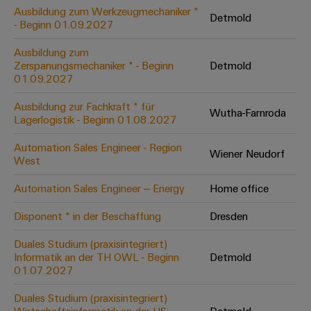
Leiterplattensteckverbinder
Schaltschrankbau
Ausbildung zum Werkzeugmechaniker *
AI
Detmold
Karriere auf
&
- Beginn 01.09.2027
dem Kindel
Schienenfahrzeuge
Remote
Leiterplattenklemmen
Unser
Moderne
Ausbildung zum
Access
neues
und
Zerspanungsmechaniker * - Beginn
Detmold
PCB
Distribution
&
digitale
01.09.2027
Center in
Connector
Lösungen
Thüringen
Cloud-
für
Ausbildung zur Fachkraft * für
Services
Wutha-Farnroda
Services
klimafreundliche
Lagerlogistik - Beginn 01.08.2027
Mobilitat
Original
Industrial
im
Automation Sales Engineer - Region
Wiener Neudorf
Equipment
Bahnverkehr
Service
West
Manufacturer
Platform
Schiffbau
Automation Sales Engineer – Energy
Home office
(OEM)
easyConnect
Umfassende
Verbindungslösungen
Disponent * in der Beschaffung
Dresden
für
die
Duales Studium (praxisintegriert)
Werkstatt
maritime
Informatik an der TH OWL - Beginn
Detmold
Industrie
&
01.07.2027
Zubehör
Wasseraufbereitung
Duales Studium (praxisintegriert)
&