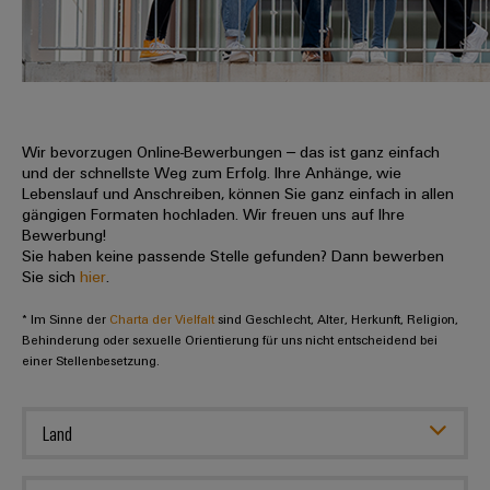
IN
Kabelkonfektionierung
zu
Offene
Leiterplattenklemmen
erlebbar
Weidmüller
Anschlusstechnologie
uns
Stellen
Vertrieb
werden.
Fast
für
Gehäusesysteme
Zahlen
DC-
Delivery
Promotionfahrzeug
Datencenter
Berufserfahrene
und
und
Microgrids
Service
Lösungen
Unternehmen
-
und
Fakten
Produkte
u-
komponenten
Wir bevorzugen Online-Bewerbungen – das ist ganz einfach
Distribution
Für
für
Unser
und der schnellste Weg zum Erfolg. Ihre Anhänge, wie
OS
Karriere
Beratung
Rechenzentren
Kabeleinführungssysteme
Studierende
Lebenslauf und Anschreiben, können Sie ganz einfach in allen
Info
Vorstand
Edge
–
und
gängigen Formaten hochladen. Wir freuen uns auf Ihre
und
effizient,
für
Computing
Bewerbung!
digitale
Werkstudententätigkeiten
Nachhaltigkeit
zuverlässig,
-
unsere
Sie haben keine passende Stelle gefunden? Dann bewerben
Planung
skalierbar
Industrial
komponenten
Sie sich
hier
.
Partner
Praktika
Weidmüller
5G
Energiespeicher
easyConnect
* Im Sinne der
Academy
Charta der Vielfalt
sind Geschlecht, Alter, Herkunft, Religion,
Anschlussleitungen,
Vertrieb
Abschlussarbeiten
Lösungen
-
Behinderung oder sexuelle Orientierung für uns nicht entscheidend bei
Single
Patchkabel
und
einer Stellenbesetzung.
People
Ihre
Großhandelssuche
Neuanfang
Produkte
Pair
und
&
für
Industrial
für
Ethernet
Kabel
Energiespeichersysteme
Culture
Service
Land
Studienabbrecher
(ESS)
SPS
Platform
News
Compliance
Energieübertragung
Offene
Systemverkabelung