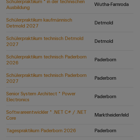
Schülerpraktikum * in der technischen
Wutha-Farnroda
Ausbildung
Umwe
Schülerpraktikum kaufmännisch
Detmold
Produ
Detmold 2027
Schne
einfa
Schülerpraktikum technisch Detmold
Detmold
REACH
2027
PCF-D
herun
Schülerpraktikum technisch Paderborn
Paderborn
2026
Schülerpraktikum technisch Paderborn
Paderborn
2027
Weidmüller
Configurator
Senior System Architect * Power
Paderborn
Electronics
Digital
Engineering
auf einem
Softwareentwickler * .NET C# / .NET
neuen Niveau
Marktheidenfeld
Core
‒ intuitiv,
unkompliziert,
schnell
Tagespraktikum Paderborn 2026
Paderborn