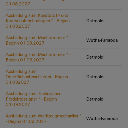
&
Solution
01.08.2027
Automation
PSIRT
Systeme
Gas
Partner
Ausbildung zum Kunststoff- und
Sicherer
finden
Stellenbörse
Industrial
Industrial
Kautschuktechnologen * - Beginn
Detmold
Betrieb
IoT
Ethernet
Digitale
01.09.2027
mit
Solution
vernetzten
Bestellmöglichkeiten
Partner
Industrial
Lösungen
Touch-
Ausbildung zum Mechatroniker * -
Wutha-Farnroda
für
-
Beginn 01.08.2027
Security
Panels
eShop
die
Systemintegratoren
Prozessindustrie
Ausbildung zum Mechatroniker * -
Industrial
Engineering-
Detmold
OCI-
Beginn 01.09.2027
Service
Photovoltaik
und
Schnittstelle
Platform
Mehr
Ausbildung zum
Visualisierungstools
Messen
Chancen in der
Ressourceneffizienz
EDI-
Oberflächenbeschichter - Beginn
Detmold
easyConnect
&
Entwicklung
durch
01.092027
Energiemessung
Schnittstelle
Spannende Aufgabe
Events
Sonnenenergie
EZA-
in unseren
und
Ausbildung zum Technischen
Entwicklungsbereic
Regler
Schaltschrankbau
Smart
Globale
Produktdesigner * - Beginn
Detmold
ALLE
01.09.2027
Lösungen
Metering
Messen
SERVICES
für
&
die
Ausbildung zum Werkzeugmechaniker *
Weidmüller
Gerätehersteller
Wutha-Farnroda
Events
Herausforderungen
- Beginn 01.08.2027
Industrial
im