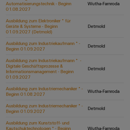
Unternehmensmeldungen
Technischer
Automatisierungstechnik - Beginn
Wutha-Farnroda
Verbindungslösungen
Systeme
Elektronikgehäuse
Support
01.08.2027
für
Offene
Fachpressemeldungen
und
Geräte
Ausbildungs-
Blitz-
Lösungen
Umweltbezogene
Ausbildung zum Elektroniker * für
Pressekontakt
Konventionelle
und
Geräte & Systeme - Beginn
Detmold
und
Produktkonformität
01.09.2027 (Detmold)
Energieerzeugung
Dezentrale
Studienplätze
Überspannungsschutz
Zukunftssicherheit
Automatisierung
Engineering
Ausbildung zum Industriekaufmann * -
für
Detmold
Unsere
PV
Daten
Beginn 01.09.2027
bewährte
Energiemanagement-
Partner
Veranstaltungen
Generatoranschlusskasten
Energieerzeugung
Lösungen
Technische
Ausbildung zum Industriekaufmann * ​ -
Digitale Geschäftsprozesse &
IIoT
Aktuelle
Maschinenbau
Feldbusverteiler
Produktkataloge
Detmold
Informationsmanagement - Beginn
IIoT
and
Termine
Lösungen
01.09.2027
&
Reparatur
für
Automation
verschiedene
Workshops
Automation
und
Ausbildung zum Industriemechaniker * -
Partner
Automatisierung
Segmente
Wutha-Farnroda
für
Beginn 01.08.2027
Software
Ersatzteile
Netzwerk
der
&
Schulklassen
Maschinen
Software
Ausbildung zum Industriemechaniker * -
Industrial
Trainings
und
Detmold
IIoT
Beginn 01.09.2027
Fabrikautomation
Analytics
und
and
Steuerungen
Webinare
Ausbildung zum Kunststoff- und
Öl
Automation
Industrial
Kautschuktechnologen * - Beginn
Wutha-Farnroda
I/O-