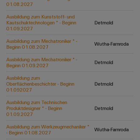
&
Solution
01.08.2027
Automation
PSIRT
Systeme
Gas
Partner
Ausbildung zum Kunststoff- und
Sicherer
finden
Stellenbörse
Industrial
Industrial
Kautschuktechnologen * - Beginn
Detmold
Betrieb
IoT
Ethernet
Digitale
01.09.2027
mit
Solution
vernetzten
Bestellmöglichkeiten
Partner
Industrial
Lösungen
Touch-
Ausbildung zum Mechatroniker * -
Wutha-Farnroda
für
-
Beginn 01.08.2027
Security
Panels
eShop
die
Systemintegratoren
Prozessindustrie
Ausbildung zum Mechatroniker * -
Industrial
Engineering-
Detmold
OCI-
Beginn 01.09.2027
Service
Photovoltaik
und
Schnittstelle
Platform
Mehr
Ausbildung zum
Visualisierungstools
Messen
Chancen in der
Ressourceneffizienz
EDI-
Oberflächenbeschichter - Beginn
Detmold
easyConnect
&
Entwicklung
durch
01.092027
Energiemessung
Schnittstelle
Spannende Aufgabe
Events
Sonnenenergie
EZA-
in unseren
und
Ausbildung zum Technischen
Entwicklungsbereic
Regler
Schaltschrankbau
Smart
Globale
Produktdesigner * - Beginn
Detmold
ALLE
01.09.2027
Lösungen
Metering
Messen
SERVICES
für
&
die
Ausbildung zum Werkzeugmechaniker *
Weidmüller
Gerätehersteller
Wutha-Farnroda
Events
Herausforderungen
- Beginn 01.08.2027
Industrial
im