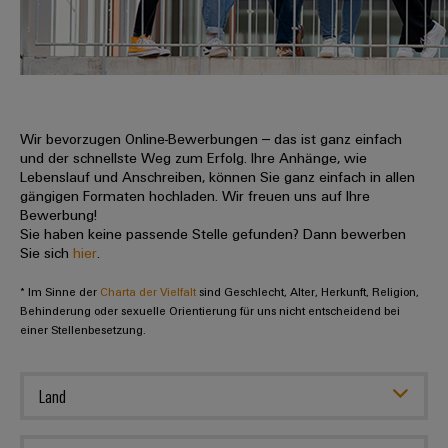
IN
Kabelkonfektionierung
zu
Offene
Leiterplattenklemmen
erlebbar
Weidmüller
Anschlusstechnologie
uns
Stellen
Vertrieb
werden.
Fast
für
Gehäusesysteme
Zahlen
DC-
Delivery
Promotionfahrzeug
Datencenter
Berufserfahrene
und
und
Microgrids
Service
Lösungen
Unternehmen
-
und
Fakten
Produkte
u-
komponenten
Wir bevorzugen Online-Bewerbungen – das ist ganz einfach
Distribution
Für
für
Unser
und der schnellste Weg zum Erfolg. Ihre Anhänge, wie
OS
Karriere
Beratung
Rechenzentren
Kabeleinführungssysteme
Studierende
Lebenslauf und Anschreiben, können Sie ganz einfach in allen
Info
Vorstand
Edge
–
und
gängigen Formaten hochladen. Wir freuen uns auf Ihre
und
effizient,
für
Computing
Bewerbung!
digitale
Werkstudententätigkeiten
Nachhaltigkeit
zuverlässig,
-
unsere
Sie haben keine passende Stelle gefunden? Dann bewerben
Planung
skalierbar
Industrial
komponenten
Sie sich
hier
.
Partner
Praktika
Weidmüller
5G
Energiespeicher
easyConnect
* Im Sinne der
Academy
Charta der Vielfalt
sind Geschlecht, Alter, Herkunft, Religion,
Anschlussleitungen,
Vertrieb
Abschlussarbeiten
Lösungen
-
Behinderung oder sexuelle Orientierung für uns nicht entscheidend bei
Single
Patchkabel
und
einer Stellenbesetzung.
People
Ihre
Großhandelssuche
Neuanfang
Produkte
Pair
und
&
für
Industrial
für
Ethernet
Kabel
Energiespeichersysteme
Culture
Service
Land
Studienabbrecher
(ESS)
SPS
Platform
News
Compliance
Energieübertragung
Offene
Systemverkabelung