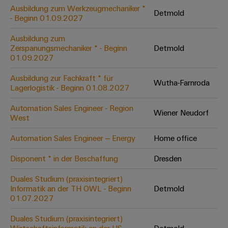
Leiterplattensteckverbinder
Schaltschrankbau
Ausbildung zum Werkzeugmechaniker *
AI
Detmold
Karriere auf
&
- Beginn 01.09.2027
dem Kindel
Schienenfahrzeuge
Remote
Leiterplattenklemmen
Unser
Moderne
Ausbildung zum
Access
neues
und
Zerspanungsmechaniker * - Beginn
Detmold
PCB
Distribution
&
digitale
01.09.2027
Center in
Connector
Lösungen
Thüringen
Cloud-
für
Ausbildung zur Fachkraft * für
Services
Wutha-Farnroda
Services
klimafreundliche
Lagerlogistik - Beginn 01.08.2027
Mobilitat
Original
Industrial
im
Automation Sales Engineer - Region
Wiener Neudorf
Equipment
Bahnverkehr
Service
West
Manufacturer
Platform
Schiffbau
Automation Sales Engineer – Energy
Home office
(OEM)
easyConnect
Umfassende
Verbindungslösungen
Disponent * in der Beschaffung
Dresden
für
die
Duales Studium (praxisintegriert)
Werkstatt
maritime
Informatik an der TH OWL - Beginn
Detmold
Industrie
&
01.07.2027
Zubehör
Wasseraufbereitung
Duales Studium (praxisintegriert)
&