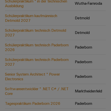
Schülerpraktikum * in der technischen
Wutha-Farnroda
Ausbildung
Umwe
Schülerpraktikum kaufmännisch
Detmold
Produ
Detmold 2027
Schne
einfa
Schülerpraktikum technisch Detmold
Detmold
REACH
2027
PCF-D
herun
Schülerpraktikum technisch Paderborn
Paderborn
2026
Schülerpraktikum technisch Paderborn
Paderborn
2027
Weidmüller
Configurator
Senior System Architect * Power
Paderborn
Electronics
Digital
Engineering
auf einem
Softwareentwickler * .NET C# / .NET
neuen Niveau
Marktheidenfeld
Core
‒ intuitiv,
unkompliziert,
schnell
Tagespraktikum Paderborn 2026
Paderborn