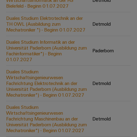
Wirtschaftsinformatik an der HS
Detmold
Werkzeuge
Bielefeld - Beginn 01.07.2027
Abwasseraufbereitung
Automaten
Lösungen
Duales Studium Elektrotechnik an der
für
TH OWL (Ausbildung zum
Detmold
die
Software
Mechatroniker *) - Beginn 01.07.2027
Wasser-
und
Markierer
Duales Studium Informatik an der
Abwasserindustrie
Universität Paderborn (Ausbildung zum
Paderborn
Industriedrucker
Fachinformatiker*) - Beginn
Wasserstoff
01.07.2027
Wasserstoff
Industrieleuchte
als
Duales Studium
Schlüsseltechnologie
Wirtschaftsingenieurwesen
Cabinet
für
Fachrichtung Elektrotechnik an der
Detmold
die
Infrastructure
Universität Paderborn (Ausbildung zum
Energiewende
Mechatroniker*) - Beginn 01.07.2027
Windenergie
Duales Studium
Assemblierungsservice
Effizienter
Wirtschaftsingenieurwesen
Betrieb
Fachrichtung Maschinenbau an der
Detmold
von
Bestückte
Universität Paderborn (Ausbildung zum
Windparks
Klemmenleisten
Mechatroniker*) - Beginn 01.07.2027