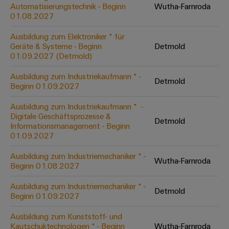
Unternehmensmeldungen
Technischer
Automatisierungstechnik - Beginn
Wutha-Farnroda
Verbindungslösungen
Systeme
Elektronikgehäuse
Support
01.08.2027
für
Offene
Fachpressemeldungen
und
Geräte
Ausbildungs-
Blitz-
Lösungen
Umweltbezogene
Ausbildung zum Elektroniker * für
Pressekontakt
Konventionelle
und
Geräte & Systeme - Beginn
Detmold
und
Produktkonformität
01.09.2027 (Detmold)
Energieerzeugung
Dezentrale
Studienplätze
Überspannungsschutz
Zukunftssicherheit
Automatisierung
Engineering
Ausbildung zum Industriekaufmann * -
für
Detmold
Unsere
PV
Daten
Beginn 01.09.2027
bewährte
Energiemanagement-
Partner
Veranstaltungen
Generatoranschlusskasten
Energieerzeugung
Lösungen
Technische
Ausbildung zum Industriekaufmann * ​ -
Digitale Geschäftsprozesse &
IIoT
Aktuelle
Maschinenbau
Feldbusverteiler
Produktkataloge
Detmold
Informationsmanagement - Beginn
IIoT
and
Termine
Lösungen
01.09.2027
&
Reparatur
für
Automation
verschiedene
Workshops
Automation
und
Ausbildung zum Industriemechaniker * -
Partner
Automatisierung
Segmente
Wutha-Farnroda
für
Beginn 01.08.2027
Software
Ersatzteile
Netzwerk
der
&
Schulklassen
Maschinen
Software
Ausbildung zum Industriemechaniker * -
Industrial
Trainings
und
Detmold
IIoT
Beginn 01.09.2027
Fabrikautomation
Analytics
und
and
Steuerungen
Webinare
Ausbildung zum Kunststoff- und
Öl
Automation
Industrial
Kautschuktechnologen * - Beginn
Wutha-Farnroda
I/O-