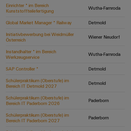
Einrichter * im Bereich
Modifizierte
Wutha-Farnroda
Kunststoffteilefertigung
und
bestückte
Global Market Manager * Railway
Detmold
Gehäuse
Initiativbewerbung bei Weidmüller
Wiener Neudorf
Österreich
Kundenspezifische
Kabelkonfektionierung
Instandhalter * im Bereich
Wutha-Farnroda
Werkzeugservice
SAP Controller *
Detmold
Produktinnovationen
Schülerpraktikum (Oberstufe) im
Detmold
Praxisnahe
Bereich IT Detmold 2027
Verbindungen für
Ihre Industrie.
Schülerpraktikum (Oberstufe) im
Unsere Neuheiten
Paderborn
im Bereich
Bereich IT Paderborn 2026
Industrial
Connectivity.
Schülerpraktikum (Oberstufe) im
Paderborn
Bereich IT Paderborn 2027