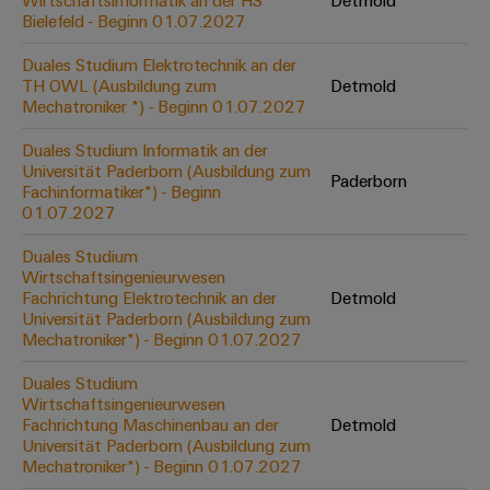
Wirtschaftsinformatik an der HS
Detmold
Werkzeuge
Bielefeld - Beginn 01.07.2027
Abwasseraufbereitung
Automaten
Lösungen
Duales Studium Elektrotechnik an der
für
TH OWL (Ausbildung zum
Detmold
die
Software
Mechatroniker *) - Beginn 01.07.2027
Wasser-
und
Markierer
Duales Studium Informatik an der
Abwasserindustrie
Universität Paderborn (Ausbildung zum
Paderborn
Industriedrucker
Fachinformatiker*) - Beginn
Wasserstoff
01.07.2027
Wasserstoff
Industrieleuchte
als
Duales Studium
Schlüsseltechnologie
Wirtschaftsingenieurwesen
Cabinet
für
Fachrichtung Elektrotechnik an der
Detmold
die
Infrastructure
Universität Paderborn (Ausbildung zum
Energiewende
Mechatroniker*) - Beginn 01.07.2027
Windenergie
Duales Studium
Assemblierungsservice
Effizienter
Wirtschaftsingenieurwesen
Betrieb
Fachrichtung Maschinenbau an der
Detmold
von
Bestückte
Universität Paderborn (Ausbildung zum
Windparks
Klemmenleisten
Mechatroniker*) - Beginn 01.07.2027