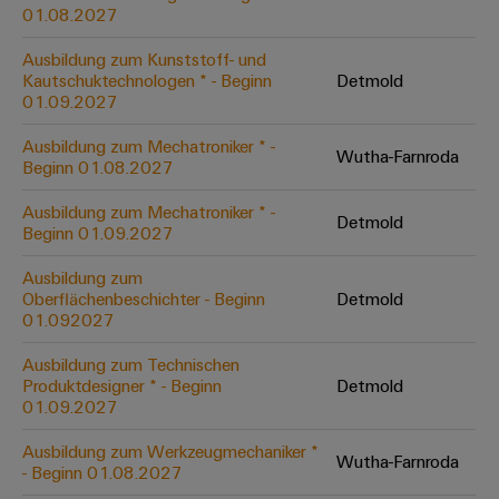
&
Solution
01.08.2027
Automation
PSIRT
Systeme
Gas
Partner
Ausbildung zum Kunststoff- und
Sicherer
finden
Stellenbörse
Industrial
Industrial
Kautschuktechnologen * - Beginn
Detmold
Betrieb
IoT
Ethernet
Digitale
01.09.2027
mit
Solution
vernetzten
Bestellmöglichkeiten
Partner
Industrial
Lösungen
Touch-
Ausbildung zum Mechatroniker * -
Wutha-Farnroda
für
-
Beginn 01.08.2027
Security
Panels
eShop
die
Systemintegratoren
Prozessindustrie
Ausbildung zum Mechatroniker * -
Industrial
Engineering-
Detmold
OCI-
Beginn 01.09.2027
Service
Photovoltaik
und
Schnittstelle
Platform
Mehr
Ausbildung zum
Visualisierungstools
Messen
Chancen in der
Ressourceneffizienz
EDI-
Oberflächenbeschichter - Beginn
Detmold
easyConnect
&
Entwicklung
durch
01.092027
Energiemessung
Schnittstelle
Spannende Aufgabe
Events
Sonnenenergie
EZA-
in unseren
und
Ausbildung zum Technischen
Entwicklungsbereic
Regler
Schaltschrankbau
Smart
Globale
Produktdesigner * - Beginn
Detmold
ALLE
01.09.2027
Lösungen
Metering
Messen
SERVICES
für
&
die
Ausbildung zum Werkzeugmechaniker *
Weidmüller
Gerätehersteller
Wutha-Farnroda
Events
Herausforderungen
- Beginn 01.08.2027
Industrial
im