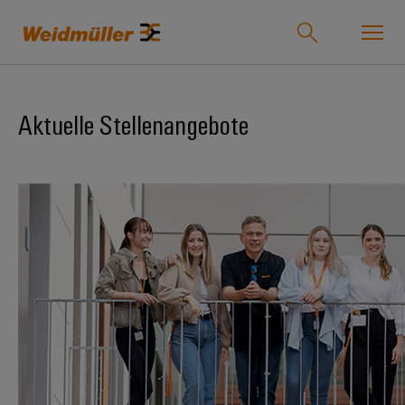
Onlineshop
Support Center
easyConnect
Aktuelle Stellenangebote
zurück zu
zurück
zurück
zurück
zurück
zurück zu
zurück
Industrien
Industrien
zu
zu
zu
zu
Unternehmen
zu
Lösungen
Produkte
Service
Vertrieb
Karriere
Weidmüller
Unser
IndustryMatch
Lösungen
Unternehmen
Technologien
Verbindungstechnik
Kundenspezifische
Über
Für
Eine
Produkte
uns
Berufserfahrene
3D-
Wer
SNAP
Reihenklemmen
Welt,
Produkte
in
wir
IN
Bestückte
Ansprechpartner
Entwicklungsmöglichkeiten
der
Steckverbinder
sind
Anschlusstechnologie
Klemmenleisten
für
Herausforderungen
Ihr
Profis
Service
greifbar
Leiterplattensteckverbinder
175
PUSH
Kundenspezifische
Weg
und
&
Lösungen
Jahre