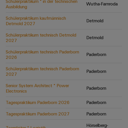
Schülerpraktikum * in der technischen
Wutha-Farnroda
Ausbildung
Umwe
Schülerpraktikum kaufmännisch
Detmold
Produ
Detmold 2027
Schne
einfa
Schülerpraktikum technisch Detmold
Detmold
REACH
2027
PCF-D
herun
Schülerpraktikum technisch Paderborn
Paderborn
2026
Schülerpraktikum technisch Paderborn
Paderborn
2027
Weidmüller
Configurator
Senior System Architect * Power
Paderborn
Electronics
Digital
Engineering
auf einem
Tagespraktikum Paderborn 2026
Paderborn
neuen Niveau
‒ intuitiv,
Tagespraktikum Paderborn 2027
Paderborn
unkompliziert,
schnell
Hörselberg-
Teamleiter * Logistik