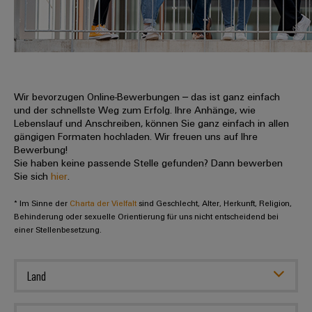
IN
Kabelkonfektionierung
zu
Offene
Leiterplattenklemmen
erlebbar
Weidmüller
Anschlusstechnologie
uns
Stellen
Vertrieb
werden.
Fast
für
Gehäusesysteme
Zahlen
DC-
Delivery
Promotionfahrzeug
Datencenter
Berufserfahrene
und
und
Microgrids
Service
Lösungen
Unternehmen
-
und
Fakten
Produkte
u-
komponenten
Wir bevorzugen Online-Bewerbungen – das ist ganz einfach
Distribution
Für
für
Unser
und der schnellste Weg zum Erfolg. Ihre Anhänge, wie
OS
Karriere
Beratung
Rechenzentren
Kabeleinführungssysteme
Studierende
Lebenslauf und Anschreiben, können Sie ganz einfach in allen
Info
Vorstand
Edge
–
und
gängigen Formaten hochladen. Wir freuen uns auf Ihre
und
effizient,
für
Computing
Bewerbung!
digitale
Werkstudententätigkeiten
Nachhaltigkeit
zuverlässig,
-
unsere
Sie haben keine passende Stelle gefunden? Dann bewerben
Planung
skalierbar
Industrial
komponenten
Sie sich
hier
.
Partner
Praktika
Weidmüller
5G
Energiespeicher
easyConnect
* Im Sinne der
Academy
Charta der Vielfalt
sind Geschlecht, Alter, Herkunft, Religion,
Anschlussleitungen,
Vertrieb
Abschlussarbeiten
Lösungen
-
Behinderung oder sexuelle Orientierung für uns nicht entscheidend bei
Single
Patchkabel
und
einer Stellenbesetzung.
People
Ihre
Großhandelssuche
Neuanfang
Produkte
Pair
und
&
für
Industrial
für
Ethernet
Kabel
Energiespeichersysteme
Culture
Service
Land
Studienabbrecher
(ESS)
SPS
Platform
News
Compliance
Energieübertragung
Offene
Systemverkabelung