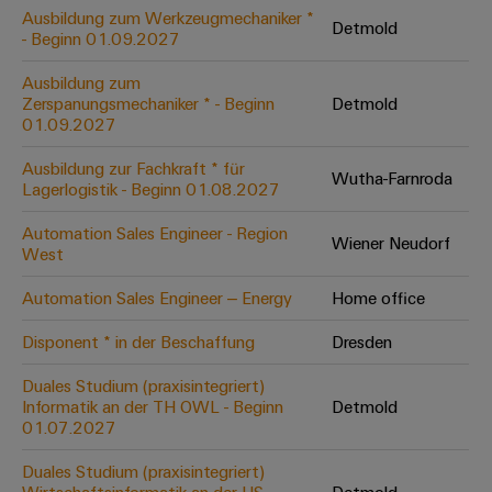
Leiterplattensteckverbinder
Schaltschrankbau
Ausbildung zum Werkzeugmechaniker *
AI
Detmold
Karriere auf
&
- Beginn 01.09.2027
dem Kindel
Schienenfahrzeuge
Remote
Leiterplattenklemmen
Unser
Moderne
Ausbildung zum
Access
neues
und
Zerspanungsmechaniker * - Beginn
Detmold
PCB
Distribution
&
digitale
01.09.2027
Center in
Connector
Lösungen
Thüringen
Cloud-
für
Ausbildung zur Fachkraft * für
Services
Wutha-Farnroda
Services
klimafreundliche
Lagerlogistik - Beginn 01.08.2027
Mobilitat
Original
Industrial
im
Automation Sales Engineer - Region
Wiener Neudorf
Equipment
Bahnverkehr
Service
West
Manufacturer
Platform
Schiffbau
Automation Sales Engineer – Energy
Home office
(OEM)
easyConnect
Umfassende
Verbindungslösungen
Disponent * in der Beschaffung
Dresden
für
die
Duales Studium (praxisintegriert)
Werkstatt
maritime
Informatik an der TH OWL - Beginn
Detmold
Industrie
&
01.07.2027
Zubehör
Wasseraufbereitung
Duales Studium (praxisintegriert)
&