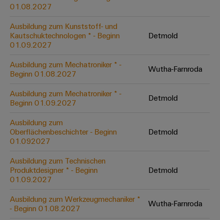
&
Solution
01.08.2027
Automation
PSIRT
Systeme
Gas
Partner
Ausbildung zum Kunststoff- und
Sicherer
finden
Stellenbörse
Industrial
Industrial
Kautschuktechnologen * - Beginn
Detmold
Betrieb
IoT
Ethernet
Digitale
01.09.2027
mit
Solution
vernetzten
Bestellmöglichkeiten
Partner
Industrial
Lösungen
Touch-
Ausbildung zum Mechatroniker * -
Wutha-Farnroda
für
-
Beginn 01.08.2027
Security
Panels
eShop
die
Systemintegratoren
Prozessindustrie
Ausbildung zum Mechatroniker * -
Industrial
Engineering-
Detmold
OCI-
Beginn 01.09.2027
Service
Photovoltaik
und
Schnittstelle
Platform
Mehr
Ausbildung zum
Visualisierungstools
Messen
Chancen in der
Ressourceneffizienz
EDI-
Oberflächenbeschichter - Beginn
Detmold
easyConnect
&
Entwicklung
durch
01.092027
Energiemessung
Schnittstelle
Spannende Aufgabe
Events
Sonnenenergie
EZA-
in unseren
und
Ausbildung zum Technischen
Entwicklungsbereic
Regler
Schaltschrankbau
Smart
Globale
Produktdesigner * - Beginn
Detmold
ALLE
01.09.2027
Lösungen
Metering
Messen
SERVICES
für
&
die
Ausbildung zum Werkzeugmechaniker *
Weidmüller
Gerätehersteller
Wutha-Farnroda
Events
Herausforderungen
- Beginn 01.08.2027
Industrial
im