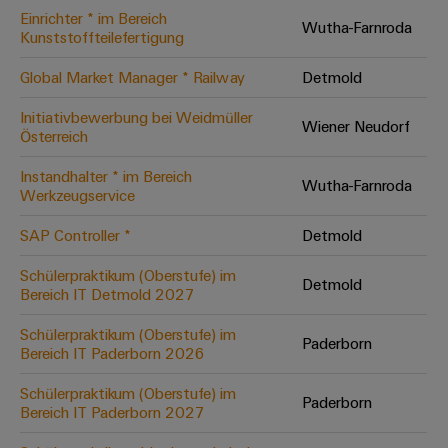
Einrichter * im Bereich
Modifizierte
Wutha-Farnroda
Kunststoffteilefertigung
und
bestückte
Global Market Manager * Railway
Detmold
Gehäuse
Initiativbewerbung bei Weidmüller
Wiener Neudorf
Österreich
Kundenspezifische
Kabelkonfektionierung
Instandhalter * im Bereich
Wutha-Farnroda
Werkzeugservice
SAP Controller *
Detmold
Produktinnovationen
Schülerpraktikum (Oberstufe) im
Detmold
Praxisnahe
Bereich IT Detmold 2027
Verbindungen für
Ihre Industrie.
Schülerpraktikum (Oberstufe) im
Unsere Neuheiten
Paderborn
im Bereich
Bereich IT Paderborn 2026
Industrial
Connectivity.
Schülerpraktikum (Oberstufe) im
Paderborn
Bereich IT Paderborn 2027