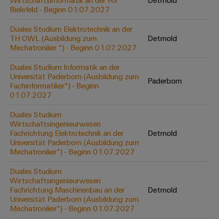
Wirtschaftsinformatik an der HS
Detmold
Werkzeuge
Bielefeld - Beginn 01.07.2027
Abwasseraufbereitung
Automaten
Lösungen
Duales Studium Elektrotechnik an der
für
TH OWL (Ausbildung zum
Detmold
die
Software
Mechatroniker *) - Beginn 01.07.2027
Wasser-
und
Markierer
Duales Studium Informatik an der
Abwasserindustrie
Universität Paderborn (Ausbildung zum
Paderborn
Industriedrucker
Fachinformatiker*) - Beginn
Wasserstoff
01.07.2027
Wasserstoff
Industrieleuchte
als
Duales Studium
Schlüsseltechnologie
Wirtschaftsingenieurwesen
Cabinet
für
Fachrichtung Elektrotechnik an der
Detmold
die
Infrastructure
Universität Paderborn (Ausbildung zum
Energiewende
Mechatroniker*) - Beginn 01.07.2027
Windenergie
Duales Studium
Assemblierungsservice
Effizienter
Wirtschaftsingenieurwesen
Betrieb
Fachrichtung Maschinenbau an der
Detmold
von
Bestückte
Universität Paderborn (Ausbildung zum
Windparks
Klemmenleisten
Mechatroniker*) - Beginn 01.07.2027