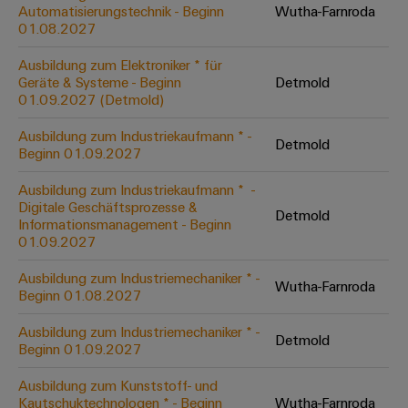
Unternehmensmeldungen
Technischer
Automatisierungstechnik - Beginn
Wutha-Farnroda
Verbindungslösungen
Systeme
Elektronikgehäuse
Support
01.08.2027
für
Offene
Fachpressemeldungen
und
Geräte
Ausbildungs-
Blitz-
Lösungen
Umweltbezogene
Ausbildung zum Elektroniker * für
Pressekontakt
Konventionelle
und
Geräte & Systeme - Beginn
Detmold
und
Produktkonformität
01.09.2027 (Detmold)
Energieerzeugung
Dezentrale
Studienplätze
Überspannungsschutz
Zukunftssicherheit
Automatisierung
Engineering
Ausbildung zum Industriekaufmann * -
für
Detmold
Unsere
PV
Daten
Beginn 01.09.2027
bewährte
Energiemanagement-
Partner
Veranstaltungen
Generatoranschlusskasten
Energieerzeugung
Lösungen
Technische
Ausbildung zum Industriekaufmann * ​ -
Digitale Geschäftsprozesse &
IIoT
Aktuelle
Maschinenbau
Feldbusverteiler
Produktkataloge
Detmold
Informationsmanagement - Beginn
IIoT
and
Termine
Lösungen
01.09.2027
&
Reparatur
für
Automation
verschiedene
Workshops
Automation
und
Ausbildung zum Industriemechaniker * -
Partner
Automatisierung
Segmente
Wutha-Farnroda
für
Beginn 01.08.2027
Software
Ersatzteile
Netzwerk
der
&
Schulklassen
Maschinen
Software
Ausbildung zum Industriemechaniker * -
Industrial
Trainings
und
Detmold
IIoT
Beginn 01.09.2027
Fabrikautomation
Analytics
und
and
Steuerungen
Webinare
Ausbildung zum Kunststoff- und
Öl
Automation
Industrial
Kautschuktechnologen * - Beginn
Wutha-Farnroda
I/O-