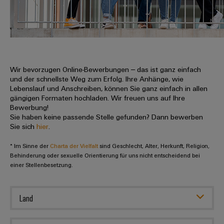
IN
Kabelkonfektionierung
zu
Offene
Leiterplattenklemmen
erlebbar
Weidmüller
Anschlusstechnologie
uns
Stellen
Vertrieb
werden.
Fast
für
Gehäusesysteme
Zahlen
DC-
Delivery
Promotionfahrzeug
Datencenter
Berufserfahrene
und
und
Microgrids
Service
Lösungen
Unternehmen
-
und
Fakten
Produkte
u-
komponenten
Wir bevorzugen Online-Bewerbungen – das ist ganz einfach
Distribution
Für
für
Unser
und der schnellste Weg zum Erfolg. Ihre Anhänge, wie
OS
Karriere
Beratung
Rechenzentren
Kabeleinführungssysteme
Studierende
Lebenslauf und Anschreiben, können Sie ganz einfach in allen
Info
Vorstand
Edge
–
und
gängigen Formaten hochladen. Wir freuen uns auf Ihre
und
effizient,
für
Computing
Bewerbung!
digitale
Werkstudententätigkeiten
Nachhaltigkeit
zuverlässig,
-
unsere
Sie haben keine passende Stelle gefunden? Dann bewerben
Planung
skalierbar
Industrial
komponenten
Sie sich
hier
.
Partner
Praktika
Weidmüller
5G
Energiespeicher
easyConnect
* Im Sinne der
Academy
Charta der Vielfalt
sind Geschlecht, Alter, Herkunft, Religion,
Anschlussleitungen,
Vertrieb
Abschlussarbeiten
Lösungen
-
Behinderung oder sexuelle Orientierung für uns nicht entscheidend bei
Single
Patchkabel
und
einer Stellenbesetzung.
People
Ihre
Großhandelssuche
Neuanfang
Produkte
Pair
und
&
für
Industrial
für
Ethernet
Kabel
Energiespeichersysteme
Culture
Service
Land
Studienabbrecher
(ESS)
SPS
Platform
News
Compliance
Energieübertragung
Offene
Systemverkabelung