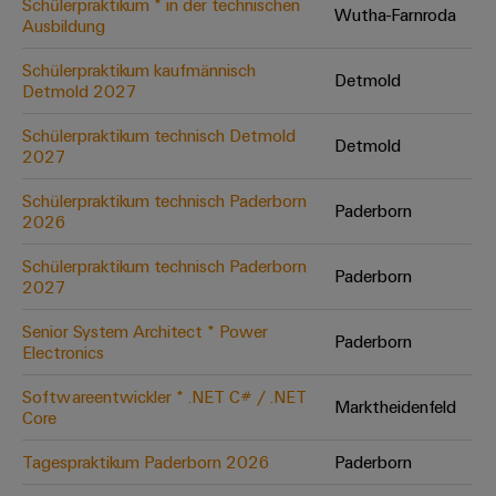
Schülerpraktikum * in der technischen
Wutha-Farnroda
Ausbildung
Umwe
Schülerpraktikum kaufmännisch
Detmold
Produ
Detmold 2027
Schne
einfa
Schülerpraktikum technisch Detmold
Detmold
REACH
2027
PCF-D
herun
Schülerpraktikum technisch Paderborn
Paderborn
2026
Schülerpraktikum technisch Paderborn
Paderborn
2027
Weidmüller
Configurator
Senior System Architect * Power
Paderborn
Electronics
Digital
Engineering
auf einem
Softwareentwickler * .NET C# / .NET
neuen Niveau
Marktheidenfeld
Core
‒ intuitiv,
unkompliziert,
schnell
Tagespraktikum Paderborn 2026
Paderborn