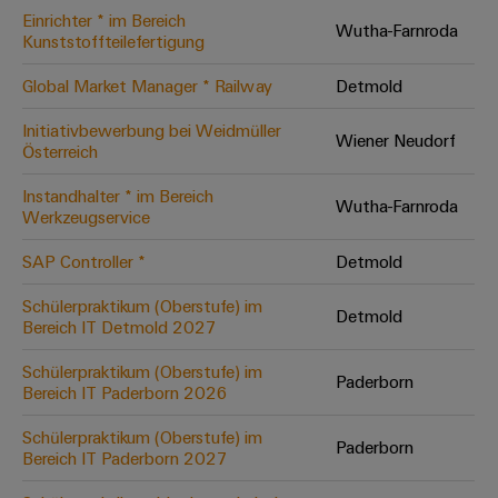
Einrichter * im Bereich
Modifizierte
Wutha-Farnroda
Kunststoffteilefertigung
und
bestückte
Global Market Manager * Railway
Detmold
Gehäuse
Initiativbewerbung bei Weidmüller
Wiener Neudorf
Österreich
Kundenspezifische
Kabelkonfektionierung
Instandhalter * im Bereich
Wutha-Farnroda
Werkzeugservice
SAP Controller *
Detmold
Produktinnovationen
Schülerpraktikum (Oberstufe) im
Detmold
Praxisnahe
Bereich IT Detmold 2027
Verbindungen für
Ihre Industrie.
Schülerpraktikum (Oberstufe) im
Unsere Neuheiten
Paderborn
im Bereich
Bereich IT Paderborn 2026
Industrial
Connectivity.
Schülerpraktikum (Oberstufe) im
Paderborn
Bereich IT Paderborn 2027