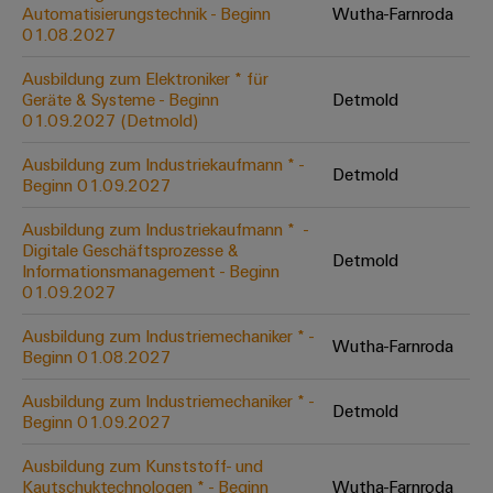
Unternehmensmeldungen
Technischer
Automatisierungstechnik - Beginn
Wutha-Farnroda
Verbindungslösungen
Systeme
Elektronikgehäuse
Support
01.08.2027
für
Offene
Fachpressemeldungen
und
Geräte
Ausbildungs-
Blitz-
Lösungen
Umweltbezogene
Ausbildung zum Elektroniker * für
Pressekontakt
Konventionelle
und
Geräte & Systeme - Beginn
Detmold
und
Produktkonformität
01.09.2027 (Detmold)
Energieerzeugung
Dezentrale
Studienplätze
Überspannungsschutz
Zukunftssicherheit
Automatisierung
Engineering
Ausbildung zum Industriekaufmann * -
für
Detmold
Unsere
PV
Daten
Beginn 01.09.2027
bewährte
Energiemanagement-
Partner
Veranstaltungen
Generatoranschlusskasten
Energieerzeugung
Lösungen
Technische
Ausbildung zum Industriekaufmann * ​ -
Digitale Geschäftsprozesse &
IIoT
Aktuelle
Maschinenbau
Feldbusverteiler
Produktkataloge
Detmold
Informationsmanagement - Beginn
IIoT
and
Termine
Lösungen
01.09.2027
&
Reparatur
für
Automation
verschiedene
Workshops
Automation
und
Ausbildung zum Industriemechaniker * -
Partner
Automatisierung
Segmente
Wutha-Farnroda
für
Beginn 01.08.2027
Software
Ersatzteile
Netzwerk
der
&
Schulklassen
Maschinen
Software
Ausbildung zum Industriemechaniker * -
Industrial
Trainings
und
Detmold
IIoT
Beginn 01.09.2027
Fabrikautomation
Analytics
und
and
Steuerungen
Webinare
Ausbildung zum Kunststoff- und
Öl
Automation
Industrial
Kautschuktechnologen * - Beginn
Wutha-Farnroda
I/O-