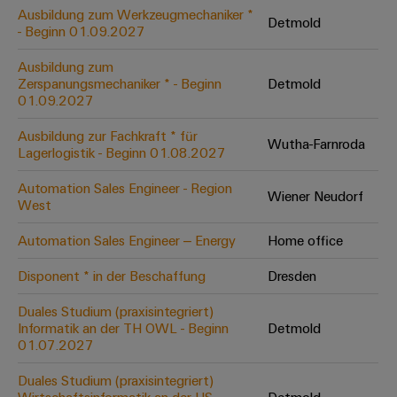
Leiterplattensteckverbinder
Schaltschrankbau
Ausbildung zum Werkzeugmechaniker *
AI
Detmold
Karriere auf
&
- Beginn 01.09.2027
dem Kindel
Schienenfahrzeuge
Remote
Leiterplattenklemmen
Unser
Moderne
Ausbildung zum
Access
neues
und
Zerspanungsmechaniker * - Beginn
Detmold
PCB
Distribution
&
digitale
01.09.2027
Center in
Connector
Lösungen
Thüringen
Cloud-
für
Ausbildung zur Fachkraft * für
Services
Wutha-Farnroda
Services
klimafreundliche
Lagerlogistik - Beginn 01.08.2027
Mobilitat
Original
Industrial
im
Automation Sales Engineer - Region
Wiener Neudorf
Equipment
Bahnverkehr
Service
West
Manufacturer
Platform
Schiffbau
Automation Sales Engineer – Energy
Home office
(OEM)
easyConnect
Umfassende
Verbindungslösungen
Disponent * in der Beschaffung
Dresden
für
die
Duales Studium (praxisintegriert)
Werkstatt
maritime
Informatik an der TH OWL - Beginn
Detmold
Industrie
&
01.07.2027
Zubehör
Wasseraufbereitung
Duales Studium (praxisintegriert)
&