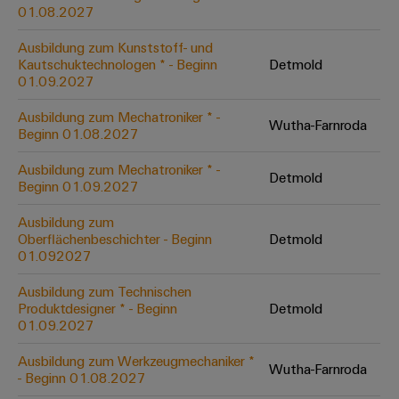
&
Solution
01.08.2027
Automation
PSIRT
Systeme
Gas
Partner
Ausbildung zum Kunststoff- und
Sicherer
finden
Stellenbörse
Industrial
Industrial
Kautschuktechnologen * - Beginn
Detmold
Betrieb
IoT
Ethernet
Digitale
01.09.2027
mit
Solution
vernetzten
Bestellmöglichkeiten
Partner
Industrial
Lösungen
Touch-
Ausbildung zum Mechatroniker * -
Wutha-Farnroda
für
-
Beginn 01.08.2027
Security
Panels
eShop
die
Systemintegratoren
Prozessindustrie
Ausbildung zum Mechatroniker * -
Industrial
Engineering-
Detmold
OCI-
Beginn 01.09.2027
Service
Photovoltaik
und
Schnittstelle
Platform
Mehr
Ausbildung zum
Visualisierungstools
Messen
Chancen in der
Ressourceneffizienz
EDI-
Oberflächenbeschichter - Beginn
Detmold
easyConnect
&
Entwicklung
durch
01.092027
Energiemessung
Schnittstelle
Spannende Aufgabe
Events
Sonnenenergie
EZA-
in unseren
und
Ausbildung zum Technischen
Entwicklungsbereic
Regler
Schaltschrankbau
Smart
Globale
Produktdesigner * - Beginn
Detmold
ALLE
01.09.2027
Lösungen
Metering
Messen
SERVICES
für
&
die
Ausbildung zum Werkzeugmechaniker *
Weidmüller
Gerätehersteller
Wutha-Farnroda
Events
Herausforderungen
- Beginn 01.08.2027
Industrial
im