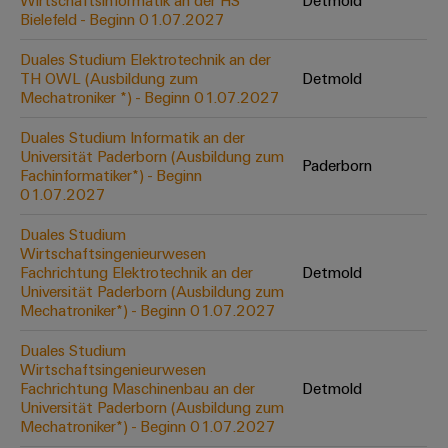
Wirtschaftsinformatik an der HS
Detmold
Werkzeuge
Bielefeld - Beginn 01.07.2027
Abwasseraufbereitung
Automaten
Lösungen
Duales Studium Elektrotechnik an der
für
TH OWL (Ausbildung zum
Detmold
die
Software
Mechatroniker *) - Beginn 01.07.2027
Wasser-
und
Markierer
Duales Studium Informatik an der
Abwasserindustrie
Universität Paderborn (Ausbildung zum
Paderborn
Industriedrucker
Fachinformatiker*) - Beginn
Wasserstoff
01.07.2027
Wasserstoff
Industrieleuchte
als
Duales Studium
Schlüsseltechnologie
Wirtschaftsingenieurwesen
Cabinet
für
Fachrichtung Elektrotechnik an der
Detmold
die
Infrastructure
Universität Paderborn (Ausbildung zum
Energiewende
Mechatroniker*) - Beginn 01.07.2027
Windenergie
Duales Studium
Assemblierungsservice
Effizienter
Wirtschaftsingenieurwesen
Betrieb
Fachrichtung Maschinenbau an der
Detmold
von
Bestückte
Universität Paderborn (Ausbildung zum
Windparks
Klemmenleisten
Mechatroniker*) - Beginn 01.07.2027