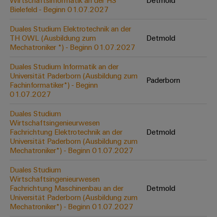
Wirtschaftsinformatik an der HS
Detmold
Werkzeuge
Bielefeld - Beginn 01.07.2027
Abwasseraufbereitung
Automaten
Lösungen
Duales Studium Elektrotechnik an der
für
TH OWL (Ausbildung zum
Detmold
die
Software
Mechatroniker *) - Beginn 01.07.2027
Wasser-
und
Markierer
Duales Studium Informatik an der
Abwasserindustrie
Universität Paderborn (Ausbildung zum
Paderborn
Industriedrucker
Fachinformatiker*) - Beginn
Wasserstoff
01.07.2027
Wasserstoff
Industrieleuchte
als
Duales Studium
Schlüsseltechnologie
Wirtschaftsingenieurwesen
Cabinet
für
Fachrichtung Elektrotechnik an der
Detmold
die
Infrastructure
Universität Paderborn (Ausbildung zum
Energiewende
Mechatroniker*) - Beginn 01.07.2027
Windenergie
Duales Studium
Assemblierungsservice
Effizienter
Wirtschaftsingenieurwesen
Betrieb
Fachrichtung Maschinenbau an der
Detmold
von
Bestückte
Universität Paderborn (Ausbildung zum
Windparks
Klemmenleisten
Mechatroniker*) - Beginn 01.07.2027