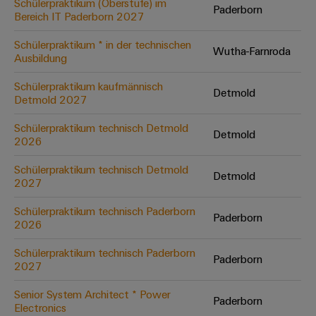
Schülerpraktikum (Oberstufe) im
Paderborn
Bereich IT Paderborn 2027
Umwe
Schülerpraktikum * in der technischen
Wutha-Farnroda
Produ
Ausbildung
Schne
einfa
Schülerpraktikum kaufmännisch
Detmold
REACH
Detmold 2027
PCF-D
herun
Schülerpraktikum technisch Detmold
Detmold
2026
Schülerpraktikum technisch Detmold
Detmold
2027
Weidmüller
Configurator
Schülerpraktikum technisch Paderborn
Paderborn
2026
Digital
Engineering
auf einem
Schülerpraktikum technisch Paderborn
neuen Niveau
Paderborn
2027
‒ intuitiv,
unkompliziert,
schnell
Senior System Architect * Power
Paderborn
Electronics