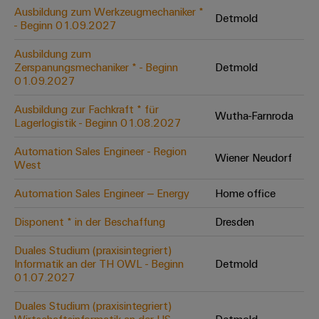
Leiterplattensteckverbinder
Schaltschrankbau
Ausbildung zum Werkzeugmechaniker *
AI
Detmold
Karriere auf
&
- Beginn 01.09.2027
dem Kindel
Schienenfahrzeuge
Remote
Leiterplattenklemmen
Unser
Moderne
Ausbildung zum
Access
neues
und
Zerspanungsmechaniker * - Beginn
Detmold
PCB
Distribution
&
digitale
01.09.2027
Center in
Connector
Lösungen
Thüringen
Cloud-
für
Ausbildung zur Fachkraft * für
Services
Wutha-Farnroda
Services
klimafreundliche
Lagerlogistik - Beginn 01.08.2027
Mobilitat
Original
Industrial
im
Automation Sales Engineer - Region
Wiener Neudorf
Equipment
Bahnverkehr
Service
West
Manufacturer
Platform
Schiffbau
Automation Sales Engineer – Energy
Home office
(OEM)
easyConnect
Umfassende
Verbindungslösungen
Disponent * in der Beschaffung
Dresden
für
die
Duales Studium (praxisintegriert)
Werkstatt
maritime
Informatik an der TH OWL - Beginn
Detmold
Industrie
&
01.07.2027
Zubehör
Wasseraufbereitung
Duales Studium (praxisintegriert)
&