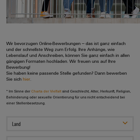
IN
Kabelkonfektionierung
zu
Offene
Leiterplattenklemmen
erlebbar
Weidmüller
Anschlusstechnologie
uns
Stellen
Vertrieb
werden.
Fast
für
Gehäusesysteme
Zahlen
DC-
Delivery
Promotionfahrzeug
Datencenter
Berufserfahrene
und
und
Microgrids
Service
Lösungen
Unternehmen
-
und
Fakten
Produkte
u-
komponenten
Wir bevorzugen Online-Bewerbungen – das ist ganz einfach
Distribution
Für
für
Unser
und der schnellste Weg zum Erfolg. Ihre Anhänge, wie
OS
Karriere
Beratung
Rechenzentren
Kabeleinführungssysteme
Studierende
Lebenslauf und Anschreiben, können Sie ganz einfach in allen
Info
Vorstand
Edge
–
und
gängigen Formaten hochladen. Wir freuen uns auf Ihre
und
effizient,
für
Computing
Bewerbung!
digitale
Werkstudententätigkeiten
Nachhaltigkeit
zuverlässig,
-
unsere
Sie haben keine passende Stelle gefunden? Dann bewerben
Planung
skalierbar
Industrial
komponenten
Sie sich
hier
.
Partner
Praktika
Weidmüller
5G
Energiespeicher
easyConnect
* Im Sinne der
Academy
Charta der Vielfalt
sind Geschlecht, Alter, Herkunft, Religion,
Anschlussleitungen,
Vertrieb
Abschlussarbeiten
Lösungen
-
Behinderung oder sexuelle Orientierung für uns nicht entscheidend bei
Single
Patchkabel
und
einer Stellenbesetzung.
People
Ihre
Großhandelssuche
Neuanfang
Produkte
Pair
und
&
für
Industrial
für
Ethernet
Kabel
Energiespeichersysteme
Culture
Service
Land
Studienabbrecher
(ESS)
SPS
Platform
News
Compliance
Energieübertragung
Offene
Systemverkabelung