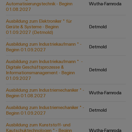
Unternehmensmeldungen
Technischer
Automatisierungstechnik - Beginn
Wutha-Farnroda
Verbindungslösungen
Systeme
Elektronikgehäuse
Support
01.08.2027
für
Offene
Fachpressemeldungen
und
Geräte
Ausbildungs-
Blitz-
Lösungen
Umweltbezogene
Ausbildung zum Elektroniker * für
Pressekontakt
Konventionelle
und
Geräte & Systeme - Beginn
Detmold
und
Produktkonformität
01.09.2027 (Detmold)
Energieerzeugung
Dezentrale
Studienplätze
Überspannungsschutz
Zukunftssicherheit
Automatisierung
Engineering
Ausbildung zum Industriekaufmann * -
für
Detmold
Unsere
PV
Daten
Beginn 01.09.2027
bewährte
Energiemanagement-
Partner
Veranstaltungen
Generatoranschlusskasten
Energieerzeugung
Lösungen
Technische
Ausbildung zum Industriekaufmann * ​ -
Digitale Geschäftsprozesse &
IIoT
Aktuelle
Maschinenbau
Feldbusverteiler
Produktkataloge
Detmold
Informationsmanagement - Beginn
IIoT
and
Termine
Lösungen
01.09.2027
&
Reparatur
für
Automation
verschiedene
Workshops
Automation
und
Ausbildung zum Industriemechaniker * -
Partner
Automatisierung
Segmente
Wutha-Farnroda
für
Beginn 01.08.2027
Software
Ersatzteile
Netzwerk
der
&
Schulklassen
Maschinen
Software
Ausbildung zum Industriemechaniker * -
Industrial
Trainings
und
Detmold
IIoT
Beginn 01.09.2027
Fabrikautomation
Analytics
und
and
Steuerungen
Webinare
Ausbildung zum Kunststoff- und
Öl
Automation
Industrial
Kautschuktechnologen * - Beginn
Wutha-Farnroda
I/O-