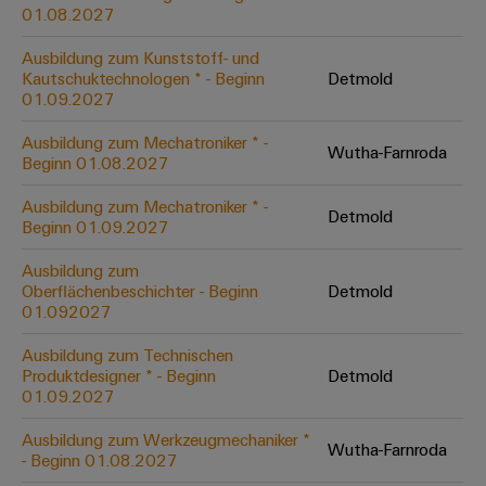
&
Solution
01.08.2027
Automation
PSIRT
Systeme
Gas
Partner
Ausbildung zum Kunststoff- und
Sicherer
finden
Stellenbörse
Industrial
Industrial
Kautschuktechnologen * - Beginn
Detmold
Betrieb
IoT
Ethernet
Digitale
01.09.2027
mit
Solution
vernetzten
Bestellmöglichkeiten
Partner
Industrial
Lösungen
Touch-
Ausbildung zum Mechatroniker * -
Wutha-Farnroda
für
-
Beginn 01.08.2027
Security
Panels
eShop
die
Systemintegratoren
Prozessindustrie
Ausbildung zum Mechatroniker * -
Industrial
Engineering-
Detmold
OCI-
Beginn 01.09.2027
Service
Photovoltaik
und
Schnittstelle
Platform
Mehr
Ausbildung zum
Visualisierungstools
Messen
Chancen in der
Ressourceneffizienz
EDI-
Oberflächenbeschichter - Beginn
Detmold
easyConnect
&
Entwicklung
durch
01.092027
Energiemessung
Schnittstelle
Spannende Aufgabe
Events
Sonnenenergie
EZA-
in unseren
und
Ausbildung zum Technischen
Entwicklungsbereic
Regler
Schaltschrankbau
Smart
Globale
Produktdesigner * - Beginn
Detmold
ALLE
01.09.2027
Lösungen
Metering
Messen
SERVICES
für
&
die
Ausbildung zum Werkzeugmechaniker *
Weidmüller
Gerätehersteller
Wutha-Farnroda
Events
Herausforderungen
- Beginn 01.08.2027
Industrial
im