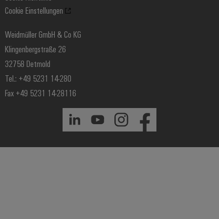
Cookie Einstellungen
Windenergie
Weidmüller GmbH & Co KG
Klingenbergstraße 26
32758 Detmold
Tel.: +49 5231 14-280
Fax +49 5231 14-28116