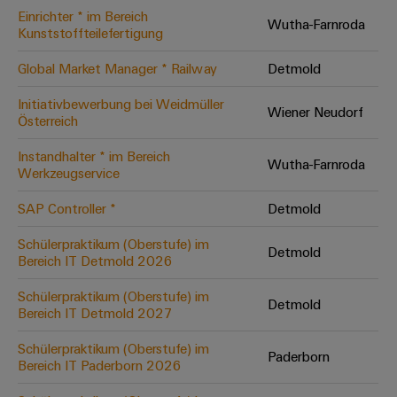
Einrichter * im Bereich
Modifizierte
Wutha-Farnroda
Kunststoffteilefertigung
und
bestückte
Global Market Manager * Railway
Detmold
Gehäuse
Initiativbewerbung bei Weidmüller
Wiener Neudorf
Österreich
Kundenspezifische
Kabelkonfektionierung
Instandhalter * im Bereich
Wutha-Farnroda
Werkzeugservice
SAP Controller *
Detmold
Produktinnovationen
Schülerpraktikum (Oberstufe) im
Detmold
Praxisnahe
Bereich IT Detmold 2026
Verbindungen für
Ihre Industrie.
Schülerpraktikum (Oberstufe) im
Unsere Neuheiten
Detmold
im Bereich
Bereich IT Detmold 2027
Industrial
Connectivity.
Schülerpraktikum (Oberstufe) im
Paderborn
Bereich IT Paderborn 2026