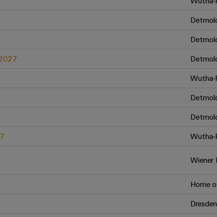
Wutha-F
Detmol
Detmol
.2027
Detmol
Wutha-F
Detmol
Detmol
27
Wutha-F
Wiener 
Home of
Dresden