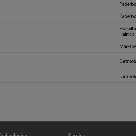
Paderbo
Paderbo
Hörselb
Hainich
Markthe
Detmol
Detmol
echnologien
Service