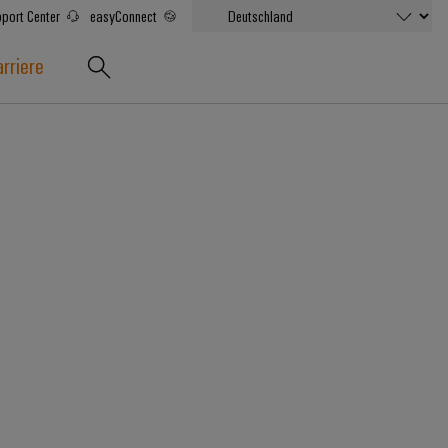
port Center
easyConnect
rriere