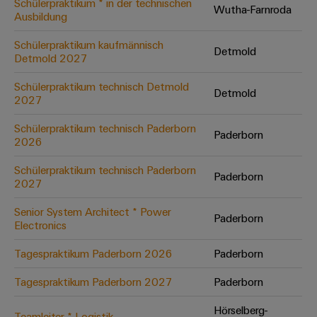
Schülerpraktikum * in der technischen
Wutha-Farnroda
Ausbildung
Umwe
Schülerpraktikum kaufmännisch
Detmold
Produ
Detmold 2027
Schne
einfa
Schülerpraktikum technisch Detmold
Detmold
REACH
2027
PCF-D
herun
Schülerpraktikum technisch Paderborn
Paderborn
2026
Schülerpraktikum technisch Paderborn
Paderborn
2027
Weidmüller
Configurator
Senior System Architect * Power
Paderborn
Electronics
Digital
Engineering
auf einem
Tagespraktikum Paderborn 2026
Paderborn
neuen Niveau
‒ intuitiv,
Tagespraktikum Paderborn 2027
Paderborn
unkompliziert,
schnell
Hörselberg-
Teamleiter * Logistik