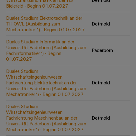
Wirtschaftsinformatik an der HS
Detmold
Werkzeuge
Bielefeld - Beginn 01.07.2027
Abwasseraufbereitung
Automaten
Lösungen
Duales Studium Elektrotechnik an der
für
TH OWL (Ausbildung zum
Detmold
die
Software
Mechatroniker *) - Beginn 01.07.2027
Wasser-
und
Markierer
Duales Studium Informatik an der
Abwasserindustrie
Universität Paderborn (Ausbildung zum
Paderborn
Industriedrucker
Fachinformatiker*) - Beginn
Wasserstoff
01.07.2027
Wasserstoff
Industrieleuchte
als
Duales Studium
Schlüsseltechnologie
Wirtschaftsingenieurwesen
Cabinet
für
Fachrichtung Elektrotechnik an der
Detmold
die
Infrastructure
Universität Paderborn (Ausbildung zum
Energiewende
Mechatroniker*) - Beginn 01.07.2027
Windenergie
Duales Studium
Assemblierungsservice
Effizienter
Wirtschaftsingenieurwesen
Betrieb
Fachrichtung Maschinenbau an der
Detmold
von
Bestückte
Universität Paderborn (Ausbildung zum
Windparks
Klemmenleisten
Mechatroniker*) - Beginn 01.07.2027