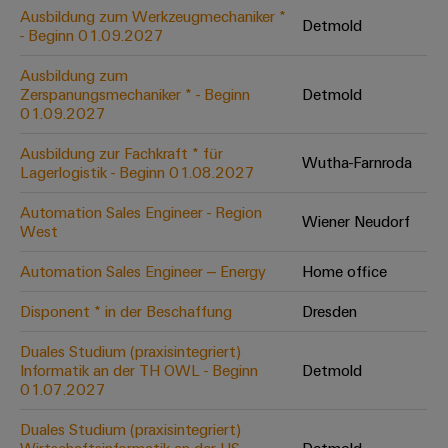
Leiterplattensteckverbinder
Schaltschrankbau
Ausbildung zum Werkzeugmechaniker *
AI
Detmold
Karriere auf
&
- Beginn 01.09.2027
dem Kindel
Schienenfahrzeuge
Remote
Leiterplattenklemmen
Unser
Moderne
Ausbildung zum
Access
neues
und
Zerspanungsmechaniker * - Beginn
Detmold
PCB
Distribution
&
digitale
01.09.2027
Center in
Connector
Lösungen
Thüringen
Cloud-
für
Ausbildung zur Fachkraft * für
Services
Wutha-Farnroda
Services
klimafreundliche
Lagerlogistik - Beginn 01.08.2027
Mobilitat
Original
Industrial
im
Automation Sales Engineer - Region
Wiener Neudorf
Equipment
Bahnverkehr
Service
West
Manufacturer
Platform
Schiffbau
Automation Sales Engineer – Energy
Home office
(OEM)
easyConnect
Umfassende
Verbindungslösungen
Disponent * in der Beschaffung
Dresden
für
die
Duales Studium (praxisintegriert)
Werkstatt
maritime
Informatik an der TH OWL - Beginn
Detmold
Industrie
&
01.07.2027
Zubehör
Wasseraufbereitung
Duales Studium (praxisintegriert)
&