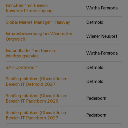
Einrichter * im Bereich
Modifizierte
Wutha-Farnroda
Kunststoffteilefertigung
und
bestückte
Global Market Manager * Railway
Detmold
Gehäuse
Initiativbewerbung bei Weidmüller
Wiener Neudorf
Österreich
Kundenspezifische
Kabelkonfektionierung
Instandhalter * im Bereich
Wutha-Farnroda
Werkzeugservice
SAP Controller *
Detmold
Produktinnovationen
Schülerpraktikum (Oberstufe) im
Detmold
Praxisnahe
Bereich IT Detmold 2027
Verbindungen für
Ihre Industrie.
Schülerpraktikum (Oberstufe) im
Unsere Neuheiten
Paderborn
im Bereich
Bereich IT Paderborn 2026
Industrial
Connectivity.
Schülerpraktikum (Oberstufe) im
Paderborn
Bereich IT Paderborn 2027