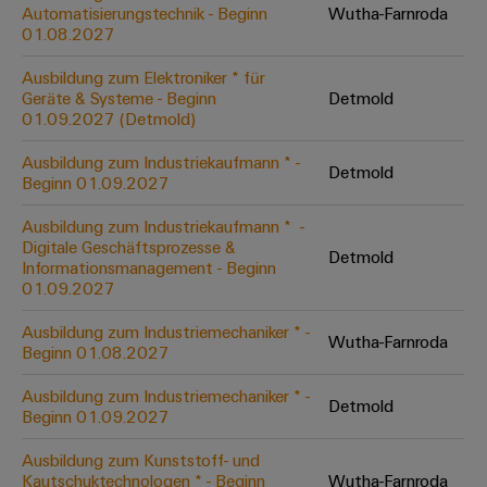
Unternehmensmeldungen
Technischer
Automatisierungstechnik - Beginn
Wutha-Farnroda
Verbindungslösungen
Systeme
Elektronikgehäuse
Support
01.08.2027
für
Offene
Fachpressemeldungen
und
Geräte
Ausbildungs-
Blitz-
Lösungen
Umweltbezogene
Ausbildung zum Elektroniker * für
Pressekontakt
Konventionelle
und
Geräte & Systeme - Beginn
Detmold
und
Produktkonformität
01.09.2027 (Detmold)
Energieerzeugung
Dezentrale
Studienplätze
Überspannungsschutz
Zukunftssicherheit
Automatisierung
Engineering
Ausbildung zum Industriekaufmann * -
für
Detmold
Unsere
PV
Daten
Beginn 01.09.2027
bewährte
Energiemanagement-
Partner
Veranstaltungen
Generatoranschlusskasten
Energieerzeugung
Lösungen
Technische
Ausbildung zum Industriekaufmann * ​ -
Digitale Geschäftsprozesse &
IIoT
Aktuelle
Maschinenbau
Feldbusverteiler
Produktkataloge
Detmold
Informationsmanagement - Beginn
IIoT
and
Termine
Lösungen
01.09.2027
&
Reparatur
für
Automation
verschiedene
Workshops
Automation
und
Ausbildung zum Industriemechaniker * -
Partner
Automatisierung
Segmente
Wutha-Farnroda
für
Beginn 01.08.2027
Software
Ersatzteile
Netzwerk
der
&
Schulklassen
Maschinen
Software
Ausbildung zum Industriemechaniker * -
Industrial
Trainings
und
Detmold
IIoT
Beginn 01.09.2027
Fabrikautomation
Analytics
und
and
Steuerungen
Webinare
Ausbildung zum Kunststoff- und
Öl
Automation
Industrial
Kautschuktechnologen * - Beginn
Wutha-Farnroda
I/O-