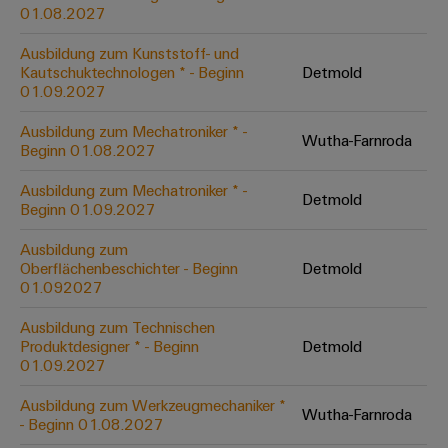
&
Solution
01.08.2027
Automation
PSIRT
Systeme
Gas
Partner
Ausbildung zum Kunststoff- und
Sicherer
finden
Stellenbörse
Industrial
Industrial
Kautschuktechnologen * - Beginn
Detmold
Betrieb
IoT
Ethernet
Digitale
01.09.2027
mit
Solution
vernetzten
Bestellmöglichkeiten
Partner
Industrial
Lösungen
Touch-
Ausbildung zum Mechatroniker * -
Wutha-Farnroda
für
-
Beginn 01.08.2027
Security
Panels
eShop
die
Systemintegratoren
Prozessindustrie
Ausbildung zum Mechatroniker * -
Industrial
Engineering-
Detmold
OCI-
Beginn 01.09.2027
Service
Photovoltaik
und
Schnittstelle
Platform
Mehr
Ausbildung zum
Visualisierungstools
Messen
Chancen in der
Ressourceneffizienz
EDI-
Oberflächenbeschichter - Beginn
Detmold
easyConnect
&
Entwicklung
durch
01.092027
Energiemessung
Schnittstelle
Spannende Aufgabe
Events
Sonnenenergie
EZA-
in unseren
und
Ausbildung zum Technischen
Entwicklungsbereic
Regler
Schaltschrankbau
Smart
Globale
Produktdesigner * - Beginn
Detmold
ALLE
01.09.2027
Lösungen
Metering
Messen
SERVICES
für
&
die
Ausbildung zum Werkzeugmechaniker *
Weidmüller
Gerätehersteller
Wutha-Farnroda
Events
Herausforderungen
- Beginn 01.08.2027
Industrial
im