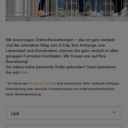
IN
Kabelkonfektionierung
zu
Offene
Leiterplattenklemmen
erlebbar
Weidmüller
Anschlusstechnologie
uns
Stellen
Vertrieb
werden.
Fast
für
Gehäusesysteme
Zahlen
DC-
Delivery
Promotionfahrzeug
Datencenter
Berufserfahrene
und
und
Microgrids
Service
Lösungen
Unternehmen
-
und
Fakten
Produkte
u-
komponenten
Wir bevorzugen Online-Bewerbungen – das ist ganz einfach
Distribution
Für
für
Unser
und der schnellste Weg zum Erfolg. Ihre Anhänge, wie
OS
Karriere
Beratung
Rechenzentren
Kabeleinführungssysteme
Studierende
Lebenslauf und Anschreiben, können Sie ganz einfach in allen
Info
Vorstand
Edge
–
und
gängigen Formaten hochladen. Wir freuen uns auf Ihre
und
effizient,
für
Computing
Bewerbung!
digitale
Werkstudententätigkeiten
Nachhaltigkeit
zuverlässig,
-
unsere
Sie haben keine passende Stelle gefunden? Dann bewerben
Planung
skalierbar
Industrial
komponenten
Sie sich
hier
.
Partner
Praktika
Weidmüller
5G
Energiespeicher
easyConnect
* Im Sinne der
Academy
Charta der Vielfalt
sind Geschlecht, Alter, Herkunft, Religion,
Anschlussleitungen,
Vertrieb
Abschlussarbeiten
Lösungen
-
Behinderung oder sexuelle Orientierung für uns nicht entscheidend bei
Single
Patchkabel
und
einer Stellenbesetzung.
People
Ihre
Großhandelssuche
Neuanfang
Produkte
Pair
und
&
für
Industrial
für
Ethernet
Kabel
Energiespeichersysteme
Culture
Service
Land
Studienabbrecher
(ESS)
SPS
Platform
News
Compliance
Energieübertragung
Offene
Systemverkabelung