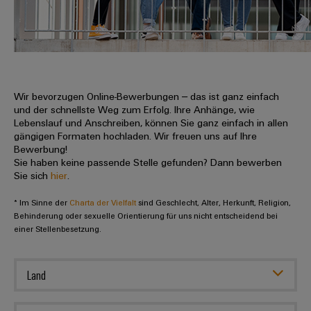
IN
Kabelkonfektionierung
zu
Offene
Leiterplattenklemmen
erlebbar
Weidmüller
Anschlusstechnologie
uns
Stellen
Vertrieb
werden.
Fast
für
Gehäusesysteme
Zahlen
DC-
Delivery
Promotionfahrzeug
Datencenter
Berufserfahrene
und
und
Microgrids
Service
Lösungen
Unternehmen
-
und
Fakten
Produkte
u-
komponenten
Wir bevorzugen Online-Bewerbungen – das ist ganz einfach
Distribution
Für
für
Unser
und der schnellste Weg zum Erfolg. Ihre Anhänge, wie
OS
Karriere
Beratung
Rechenzentren
Kabeleinführungssysteme
Studierende
Lebenslauf und Anschreiben, können Sie ganz einfach in allen
Info
Vorstand
Edge
–
und
gängigen Formaten hochladen. Wir freuen uns auf Ihre
und
effizient,
für
Computing
Bewerbung!
digitale
Werkstudententätigkeiten
Nachhaltigkeit
zuverlässig,
-
unsere
Sie haben keine passende Stelle gefunden? Dann bewerben
Planung
skalierbar
Industrial
komponenten
Sie sich
hier
.
Partner
Praktika
Weidmüller
5G
Energiespeicher
easyConnect
* Im Sinne der
Academy
Charta der Vielfalt
sind Geschlecht, Alter, Herkunft, Religion,
Anschlussleitungen,
Vertrieb
Abschlussarbeiten
Lösungen
-
Behinderung oder sexuelle Orientierung für uns nicht entscheidend bei
Single
Patchkabel
und
einer Stellenbesetzung.
People
Ihre
Großhandelssuche
Neuanfang
Produkte
Pair
und
&
für
Industrial
für
Ethernet
Kabel
Energiespeichersysteme
Culture
Service
Land
Studienabbrecher
(ESS)
SPS
Platform
News
Compliance
Energieübertragung
Offene
Systemverkabelung