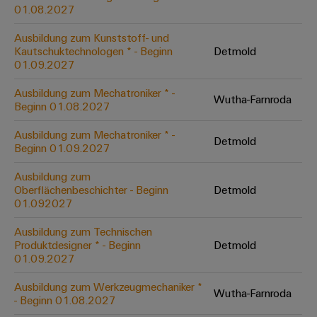
&
Solution
01.08.2027
Automation
PSIRT
Systeme
Gas
Partner
Ausbildung zum Kunststoff- und
Sicherer
finden
Stellenbörse
Industrial
Industrial
Kautschuktechnologen * - Beginn
Detmold
Betrieb
IoT
Ethernet
Digitale
01.09.2027
mit
Solution
vernetzten
Bestellmöglichkeiten
Partner
Industrial
Lösungen
Touch-
Ausbildung zum Mechatroniker * -
Wutha-Farnroda
für
-
Beginn 01.08.2027
Security
Panels
eShop
die
Systemintegratoren
Prozessindustrie
Ausbildung zum Mechatroniker * -
Industrial
Engineering-
Detmold
OCI-
Beginn 01.09.2027
Service
Photovoltaik
und
Schnittstelle
Platform
Mehr
Ausbildung zum
Visualisierungstools
Messen
Chancen in der
Ressourceneffizienz
EDI-
Oberflächenbeschichter - Beginn
Detmold
easyConnect
&
Entwicklung
durch
01.092027
Energiemessung
Schnittstelle
Spannende Aufgabe
Events
Sonnenenergie
EZA-
in unseren
und
Ausbildung zum Technischen
Entwicklungsbereic
Regler
Schaltschrankbau
Smart
Globale
Produktdesigner * - Beginn
Detmold
ALLE
01.09.2027
Lösungen
Metering
Messen
SERVICES
für
&
die
Ausbildung zum Werkzeugmechaniker *
Weidmüller
Gerätehersteller
Wutha-Farnroda
Events
Herausforderungen
- Beginn 01.08.2027
Industrial
im