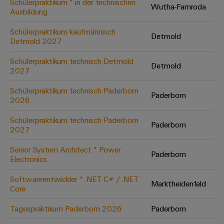
Schülerpraktikum * in der technischen
Wutha-Farnroda
Ausbildung
Umwe
Schülerpraktikum kaufmännisch
Detmold
Produ
Detmold 2027
Schne
einfa
Schülerpraktikum technisch Detmold
Detmold
REACH
2027
PCF-D
herun
Schülerpraktikum technisch Paderborn
Paderborn
2026
Schülerpraktikum technisch Paderborn
Paderborn
2027
Weidmüller
Configurator
Senior System Architect * Power
Paderborn
Electronics
Digital
Engineering
auf einem
Softwareentwickler * .NET C# / .NET
neuen Niveau
Marktheidenfeld
Core
‒ intuitiv,
unkompliziert,
schnell
Tagespraktikum Paderborn 2026
Paderborn