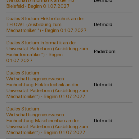
Wirtschaftsinformatik an der HS
Detmold
Werkzeuge
Bielefeld - Beginn 01.07.2027
Abwasseraufbereitung
Automaten
Lösungen
Duales Studium Elektrotechnik an der
für
TH OWL (Ausbildung zum
Detmold
die
Software
Mechatroniker *) - Beginn 01.07.2027
Wasser-
und
Markierer
Duales Studium Informatik an der
Abwasserindustrie
Universität Paderborn (Ausbildung zum
Paderborn
Industriedrucker
Fachinformatiker*) - Beginn
Wasserstoff
01.07.2027
Wasserstoff
Industrieleuchte
als
Duales Studium
Schlüsseltechnologie
Wirtschaftsingenieurwesen
Cabinet
für
Fachrichtung Elektrotechnik an der
Detmold
die
Infrastructure
Universität Paderborn (Ausbildung zum
Energiewende
Mechatroniker*) - Beginn 01.07.2027
Windenergie
Duales Studium
Assemblierungsservice
Effizienter
Wirtschaftsingenieurwesen
Betrieb
Fachrichtung Maschinenbau an der
Detmold
von
Bestückte
Universität Paderborn (Ausbildung zum
Windparks
Klemmenleisten
Mechatroniker*) - Beginn 01.07.2027