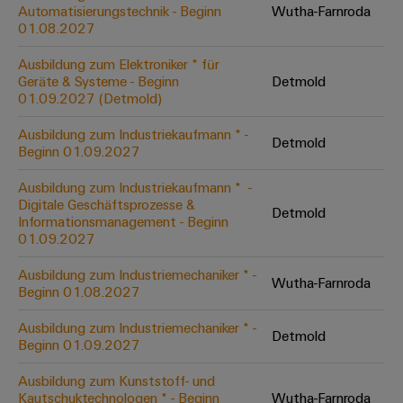
Unternehmensmeldungen
Technischer
Automatisierungstechnik - Beginn
Wutha-Farnroda
Verbindungslösungen
Systeme
Elektronikgehäuse
Support
01.08.2027
für
Offene
Fachpressemeldungen
und
Geräte
Ausbildungs-
Blitz-
Lösungen
Umweltbezogene
Ausbildung zum Elektroniker * für
Pressekontakt
Konventionelle
und
Geräte & Systeme - Beginn
Detmold
und
Produktkonformität
01.09.2027 (Detmold)
Energieerzeugung
Dezentrale
Studienplätze
Überspannungsschutz
Zukunftssicherheit
Automatisierung
Engineering
Ausbildung zum Industriekaufmann * -
für
Detmold
Unsere
PV
Daten
Beginn 01.09.2027
bewährte
Energiemanagement-
Partner
Veranstaltungen
Generatoranschlusskasten
Energieerzeugung
Lösungen
Technische
Ausbildung zum Industriekaufmann * ​ -
Digitale Geschäftsprozesse &
IIoT
Aktuelle
Maschinenbau
Feldbusverteiler
Produktkataloge
Detmold
Informationsmanagement - Beginn
IIoT
and
Termine
Lösungen
01.09.2027
&
Reparatur
für
Automation
verschiedene
Workshops
Automation
und
Ausbildung zum Industriemechaniker * -
Partner
Automatisierung
Segmente
Wutha-Farnroda
für
Beginn 01.08.2027
Software
Ersatzteile
Netzwerk
der
&
Schulklassen
Maschinen
Software
Ausbildung zum Industriemechaniker * -
Industrial
Trainings
und
Detmold
IIoT
Beginn 01.09.2027
Fabrikautomation
Analytics
und
and
Steuerungen
Webinare
Ausbildung zum Kunststoff- und
Öl
Automation
Industrial
Kautschuktechnologen * - Beginn
Wutha-Farnroda
I/O-