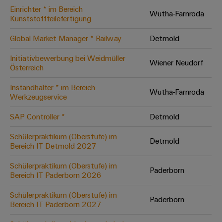
Einrichter * im Bereich
Modifizierte
Wutha-Farnroda
Kunststoffteilefertigung
und
bestückte
Global Market Manager * Railway
Detmold
Gehäuse
Initiativbewerbung bei Weidmüller
Wiener Neudorf
Österreich
Kundenspezifische
Kabelkonfektionierung
Instandhalter * im Bereich
Wutha-Farnroda
Werkzeugservice
SAP Controller *
Detmold
Produktinnovationen
Schülerpraktikum (Oberstufe) im
Detmold
Praxisnahe
Bereich IT Detmold 2027
Verbindungen für
Ihre Industrie.
Schülerpraktikum (Oberstufe) im
Unsere Neuheiten
Paderborn
im Bereich
Bereich IT Paderborn 2026
Industrial
Connectivity.
Schülerpraktikum (Oberstufe) im
Paderborn
Bereich IT Paderborn 2027