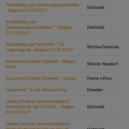
Leiterplattensteckverbinder
Schaltschrankbau
Ausbildung zum Werkzeugmechaniker *
AI
Detmold
Karriere auf
&
- Beginn 01.09.2027
dem Kindel
Schienenfahrzeuge
Remote
Leiterplattenklemmen
Unser
Moderne
Ausbildung zum
Access
neues
und
Zerspanungsmechaniker * - Beginn
Detmold
PCB
Distribution
&
digitale
01.09.2027
Center in
Connector
Lösungen
Thüringen
Cloud-
für
Ausbildung zur Fachkraft * für
Services
Wutha-Farnroda
Services
klimafreundliche
Lagerlogistik - Beginn 01.08.2027
Mobilitat
Original
Industrial
im
Automation Sales Engineer - Region
Wiener Neudorf
Equipment
Bahnverkehr
Service
West
Manufacturer
Platform
Schiffbau
Automation Sales Engineer – Energy
Home office
(OEM)
easyConnect
Umfassende
Verbindungslösungen
Disponent * in der Beschaffung
Dresden
für
die
Duales Studium (praxisintegriert)
Werkstatt
maritime
Informatik an der TH OWL - Beginn
Detmold
Industrie
&
01.07.2027
Zubehör
Wasseraufbereitung
Duales Studium (praxisintegriert)
&