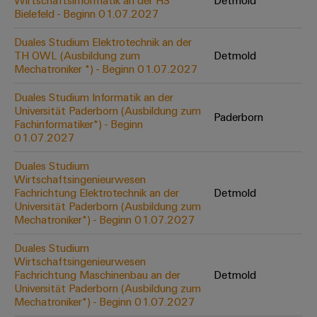
Wirtschaftsinformatik an der HS
Detmold
Werkzeuge
Bielefeld - Beginn 01.07.2027
Abwasseraufbereitung
Automaten
Lösungen
Duales Studium Elektrotechnik an der
für
TH OWL (Ausbildung zum
Detmold
die
Software
Mechatroniker *) - Beginn 01.07.2027
Wasser-
und
Markierer
Duales Studium Informatik an der
Abwasserindustrie
Universität Paderborn (Ausbildung zum
Paderborn
Industriedrucker
Fachinformatiker*) - Beginn
Wasserstoff
01.07.2027
Wasserstoff
Industrieleuchte
als
Duales Studium
Schlüsseltechnologie
Wirtschaftsingenieurwesen
Cabinet
für
Fachrichtung Elektrotechnik an der
Detmold
die
Infrastructure
Universität Paderborn (Ausbildung zum
Energiewende
Mechatroniker*) - Beginn 01.07.2027
Windenergie
Duales Studium
Assemblierungsservice
Effizienter
Wirtschaftsingenieurwesen
Betrieb
Fachrichtung Maschinenbau an der
Detmold
von
Bestückte
Universität Paderborn (Ausbildung zum
Windparks
Klemmenleisten
Mechatroniker*) - Beginn 01.07.2027