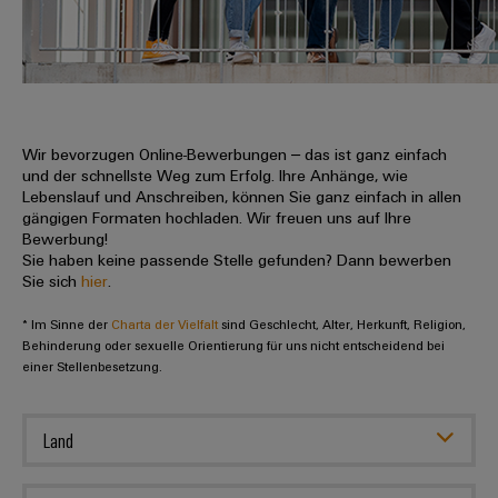
IN
Kabelkonfektionierung
zu
Offene
Leiterplattenklemmen
erlebbar
Weidmüller
Anschlusstechnologie
uns
Stellen
Vertrieb
werden.
Fast
für
Gehäusesysteme
Zahlen
DC-
Delivery
Promotionfahrzeug
Datencenter
Berufserfahrene
und
und
Microgrids
Service
Lösungen
Unternehmen
-
und
Fakten
Produkte
u-
komponenten
Wir bevorzugen Online-Bewerbungen – das ist ganz einfach
Distribution
Für
für
Unser
und der schnellste Weg zum Erfolg. Ihre Anhänge, wie
OS
Karriere
Beratung
Rechenzentren
Kabeleinführungssysteme
Studierende
Lebenslauf und Anschreiben, können Sie ganz einfach in allen
Info
Vorstand
Edge
–
und
gängigen Formaten hochladen. Wir freuen uns auf Ihre
und
effizient,
für
Computing
Bewerbung!
digitale
Werkstudententätigkeiten
Nachhaltigkeit
zuverlässig,
-
unsere
Sie haben keine passende Stelle gefunden? Dann bewerben
Planung
skalierbar
Industrial
komponenten
Sie sich
hier
.
Partner
Praktika
Weidmüller
5G
Energiespeicher
easyConnect
* Im Sinne der
Academy
Charta der Vielfalt
sind Geschlecht, Alter, Herkunft, Religion,
Anschlussleitungen,
Vertrieb
Abschlussarbeiten
Lösungen
-
Behinderung oder sexuelle Orientierung für uns nicht entscheidend bei
Single
Patchkabel
und
einer Stellenbesetzung.
People
Ihre
Großhandelssuche
Neuanfang
Produkte
Pair
und
&
für
Industrial
für
Ethernet
Kabel
Energiespeichersysteme
Culture
Service
Land
Studienabbrecher
(ESS)
SPS
Platform
News
Compliance
Energieübertragung
Offene
Systemverkabelung