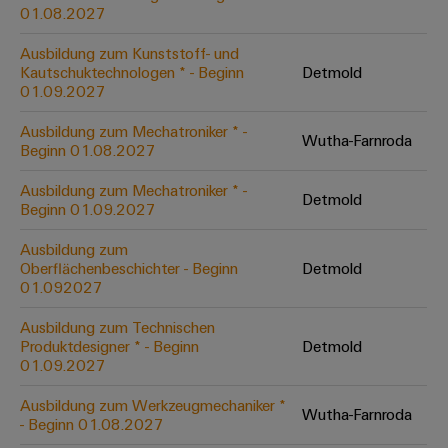
&
Solution
01.08.2027
Automation
PSIRT
Systeme
Gas
Partner
Ausbildung zum Kunststoff- und
Sicherer
finden
Stellenbörse
Industrial
Industrial
Kautschuktechnologen * - Beginn
Detmold
Betrieb
IoT
Ethernet
Digitale
01.09.2027
mit
Solution
vernetzten
Bestellmöglichkeiten
Partner
Industrial
Lösungen
Touch-
Ausbildung zum Mechatroniker * -
Wutha-Farnroda
für
-
Beginn 01.08.2027
Security
Panels
eShop
die
Systemintegratoren
Prozessindustrie
Ausbildung zum Mechatroniker * -
Industrial
Engineering-
Detmold
OCI-
Beginn 01.09.2027
Service
Photovoltaik
und
Schnittstelle
Platform
Mehr
Ausbildung zum
Visualisierungstools
Messen
Chancen in der
Ressourceneffizienz
EDI-
Oberflächenbeschichter - Beginn
Detmold
easyConnect
&
Entwicklung
durch
01.092027
Energiemessung
Schnittstelle
Spannende Aufgabe
Events
Sonnenenergie
EZA-
in unseren
und
Ausbildung zum Technischen
Entwicklungsbereic
Regler
Schaltschrankbau
Smart
Globale
Produktdesigner * - Beginn
Detmold
ALLE
01.09.2027
Lösungen
Metering
Messen
SERVICES
für
&
die
Ausbildung zum Werkzeugmechaniker *
Weidmüller
Gerätehersteller
Wutha-Farnroda
Events
Herausforderungen
- Beginn 01.08.2027
Industrial
im