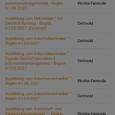
Unternehmensmeldungen
Technischer
Automatisierungstechnik - Beginn
Wutha-Farnroda
Verbindungslösungen
Systeme
Elektronikgehäuse
Support
01.08.2027
für
Offene
Fachpressemeldungen
und
Geräte
Ausbildungs-
Blitz-
Lösungen
Umweltbezogene
Ausbildung zum Elektroniker * für
Pressekontakt
Konventionelle
und
Geräte & Systeme - Beginn
Detmold
und
Produktkonformität
01.09.2027 (Detmold)
Energieerzeugung
Dezentrale
Studienplätze
Überspannungsschutz
Zukunftssicherheit
Automatisierung
Engineering
Ausbildung zum Industriekaufmann * -
für
Detmold
Unsere
PV
Daten
Beginn 01.09.2027
bewährte
Energiemanagement-
Partner
Veranstaltungen
Generatoranschlusskasten
Energieerzeugung
Lösungen
Technische
Ausbildung zum Industriekaufmann * ​ -
Digitale Geschäftsprozesse &
IIoT
Aktuelle
Maschinenbau
Feldbusverteiler
Produktkataloge
Detmold
Informationsmanagement - Beginn
IIoT
and
Termine
Lösungen
01.09.2027
&
Reparatur
für
Automation
verschiedene
Workshops
Automation
und
Ausbildung zum Industriemechaniker * -
Partner
Automatisierung
Segmente
Wutha-Farnroda
für
Beginn 01.08.2027
Software
Ersatzteile
Netzwerk
der
&
Schulklassen
Maschinen
Software
Ausbildung zum Industriemechaniker * -
Industrial
Trainings
und
Detmold
IIoT
Beginn 01.09.2027
Fabrikautomation
Analytics
und
and
Steuerungen
Webinare
Ausbildung zum Kunststoff- und
Öl
Automation
Industrial
Kautschuktechnologen * - Beginn
Wutha-Farnroda
I/O-