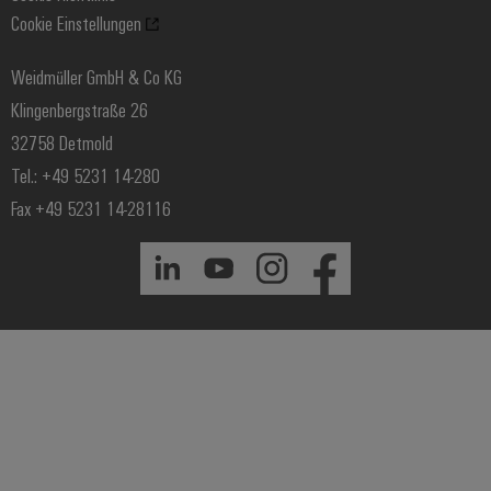
Cookie Einstellungen
Windenergie
Weidmüller GmbH & Co KG
Klingenbergstraße 26
32758 Detmold
Tel.: +49 5231 14-280
Fax +49 5231 14-28116