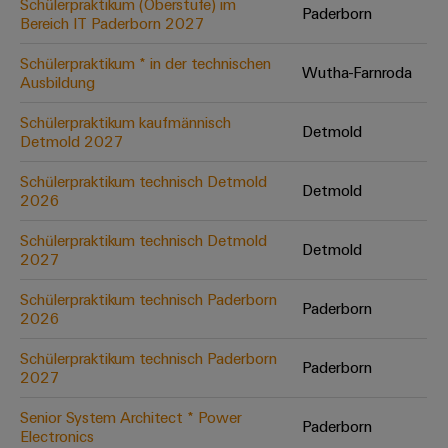
Schülerpraktikum (Oberstufe) im
Paderborn
Bereich IT Paderborn 2027
Umwe
Schülerpraktikum * in der technischen
Wutha-Farnroda
Produ
Ausbildung
Schne
einfa
Schülerpraktikum kaufmännisch
Detmold
REACH
Detmold 2027
PCF-D
herun
Schülerpraktikum technisch Detmold
Detmold
2026
Schülerpraktikum technisch Detmold
Detmold
2027
Weidmüller
Configurator
Schülerpraktikum technisch Paderborn
Paderborn
2026
Digital
Engineering
auf einem
Schülerpraktikum technisch Paderborn
neuen Niveau
Paderborn
2027
‒ intuitiv,
unkompliziert,
schnell
Senior System Architect * Power
Paderborn
Electronics