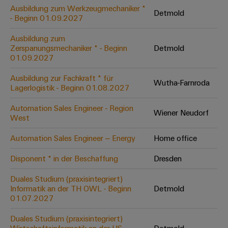
Leiterplattensteckverbinder
Schaltschrankbau
Ausbildung zum Werkzeugmechaniker *
AI
Detmold
Karriere auf
&
- Beginn 01.09.2027
dem Kindel
Schienenfahrzeuge
Remote
Leiterplattenklemmen
Unser
Moderne
Ausbildung zum
Access
neues
und
Zerspanungsmechaniker * - Beginn
Detmold
PCB
Distribution
&
digitale
01.09.2027
Center in
Connector
Lösungen
Thüringen
Cloud-
für
Ausbildung zur Fachkraft * für
Services
Wutha-Farnroda
Services
klimafreundliche
Lagerlogistik - Beginn 01.08.2027
Mobilitat
Original
Industrial
im
Automation Sales Engineer - Region
Wiener Neudorf
Equipment
Bahnverkehr
Service
West
Manufacturer
Platform
Schiffbau
Automation Sales Engineer – Energy
Home office
(OEM)
easyConnect
Umfassende
Verbindungslösungen
Disponent * in der Beschaffung
Dresden
für
die
Duales Studium (praxisintegriert)
Werkstatt
maritime
Informatik an der TH OWL - Beginn
Detmold
Industrie
&
01.07.2027
Zubehör
Wasseraufbereitung
Duales Studium (praxisintegriert)
&