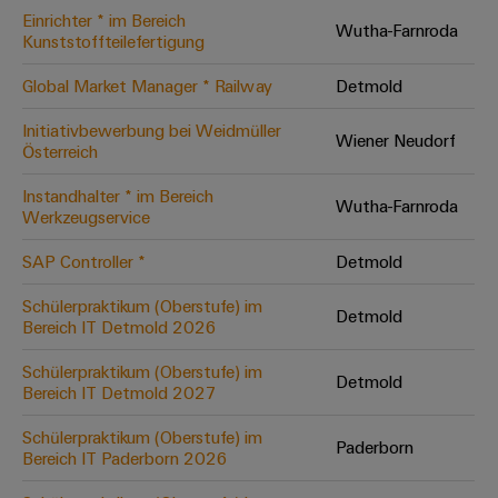
Einrichter * im Bereich
Modifizierte
Wutha-Farnroda
Kunststoffteilefertigung
und
bestückte
Global Market Manager * Railway
Detmold
Gehäuse
Initiativbewerbung bei Weidmüller
Wiener Neudorf
Österreich
Kundenspezifische
Kabelkonfektionierung
Instandhalter * im Bereich
Wutha-Farnroda
Werkzeugservice
SAP Controller *
Detmold
Produktinnovationen
Schülerpraktikum (Oberstufe) im
Detmold
Praxisnahe
Bereich IT Detmold 2026
Verbindungen für
Ihre Industrie.
Schülerpraktikum (Oberstufe) im
Unsere Neuheiten
Detmold
im Bereich
Bereich IT Detmold 2027
Industrial
Connectivity.
Schülerpraktikum (Oberstufe) im
Paderborn
Bereich IT Paderborn 2026