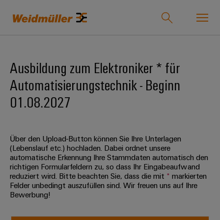
Onlineshop
Support Center
easyConnect
Ausbildung zum Elektroniker * für
Automatisierungstechnik - Beginn
zurück zu
zurück
zurück
zurück
zurück
zurück zu
zurück
Industrien
01.08.2027
Industrien
zu
zu
zu
zu
Unternehmen
zu
Lösungen
Produkte
Service
Vertrieb
Karriere
Weidmüller
Unser
IndustryMatch
Lösungen
Über den Upload-Button können Sie Ihre Unterlagen
Unternehmen
Technologien
Verbindungstechnik
Kundenspezifische
Über
Für
Eine
(Lebenslauf etc.) hochladen. Dabei ordnet unsere
Produkte
uns
Berufserfahrene
3D-
automatische Erkennung Ihre Stammdaten automatisch den
Wer
SNAP
Reihenklemmen
Welt,
Produkte
richtigen Formularfeldern zu, so dass Ihr Eingabeaufwand
in
wir
IN
Bestückte
Ansprechpartner
Entwicklungsmöglichkeiten
reduziert wird. Bitte beachten Sie, dass die mit
*
markierten
der
Steckverbinder
sind
Felder unbedingt auszufüllen sind. Wir freuen uns auf Ihre
Anschlusstechnologie
Klemmenleisten
für
Herausforderungen
Ihr
Bewerbung!
Profis
Service
greifbar
Leiterplattensteckverbinder
175
PUSH
Kundenspezifische
Weg
und
&
Lösungen
Jahre