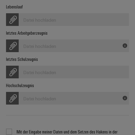
Werkzeuge
Lebenslauf
Abwasseraufbereitung
Automaten
Lösungen
Datei hochladen
für
die
Software
Wasser-
letztes Arbeitgeberzeugnis
und
Markierer
Abwasserindustrie
Datei hochladen
Industriedrucker
Wasserstoff
letztes Schulzeugnis
Wasserstoff
Industrieleuchte
als
Datei hochladen
Schlüsseltechnologie
Cabinet
für
die
Infrastructure
Hochschulzeugnis
Energiewende
Datei hochladen
Windenergie
Assemblierungsservice
Effizienter
Betrieb
von
Bestückte
Windparks
Klemmenleisten
Mit der Eingabe meiner Daten und dem Setzen des Hakens in der