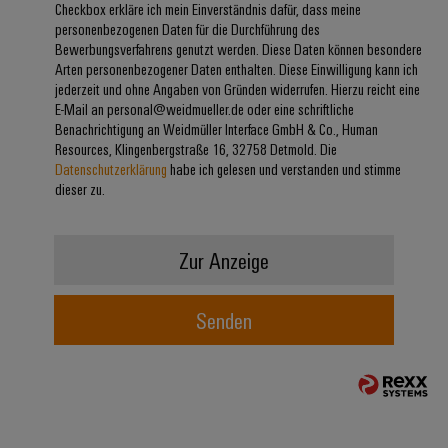
Checkbox erkläre ich mein Einverständnis dafür, dass meine
Modifizierte
personenbezogenen Daten für die Durchführung des
und
Bewerbungsverfahrens genutzt werden. Diese Daten können besondere
Arten personenbezogener Daten enthalten. Diese Einwilligung kann ich
bestückte
jederzeit und ohne Angaben von Gründen widerrufen. Hierzu reicht eine
Gehäuse
E-Mail an personal@weidmueller.de oder eine schriftliche
Benachrichtigung an Weidmüller Interface GmbH & Co., Human
Kundenspezifische
Resources, Klingenbergstraße 16, 32758 Detmold. Die
Kabelkonfektionierung
Datenschutzerklärung
habe ich gelesen und verstanden und stimme
dieser zu.
Zur Anzeige
Produktinnovationen
Praxisnahe
Verbindungen für
Senden
Ihre Industrie.
Unsere Neuheiten
im Bereich
Industrial
Connectivity.