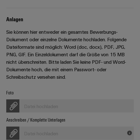
Leiterplattensteckverbinder
Schaltschrankbau
AI
Karriere auf
&
dem Kindel
Schienenfahrzeuge
Remote
Anlagen
Leiterplattenklemmen
Unser
Moderne
Access
neues
und
PCB
Sie können hier entweder ein gesamtes Bewerbungs-
Distribution
&
digitale
Center in
Dokument oder einzelne Dokumente hochladen. Folgende
Connector
Lösungen
Thüringen
Cloud-
Dateiformate sind möglich: Word (doc, docx), PDF, JPG,
für
Services
Services
klimafreundliche
PNG, GIF. Ein Einzeldokument darf die Größe von 15 MB
Mobilitat
Original
nicht überschreiten. Bitte laden Sie keine PDF- und Word-
Industrial
im
Equipment
Dokumente hoch, die mit einem Passwort- oder
Bahnverkehr
Service
Schreibschutz versehen sind.
Manufacturer
Platform
Schiffbau
(OEM)
easyConnect
Umfassende
Foto
Verbindungslösungen
für
Datei hochladen
die
Werkstatt
maritime
Anschreiben / Komplette Unterlagen
Industrie
&
Zubehör
Wasseraufbereitung
Datei hochladen
&