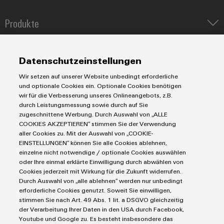
Produkte
Umwe
Produ
IIoT & Automation Software
Schne
Lösungen & Technologien
Industriedrucker
einfa
Datenschutzeinstellungen
REACH
Koppelrelais
Automatisierung
PCF-D
Wir setzen auf unserer Website unbedingt erforderliche
Leiterplattensteckverbinder und Leiterplattenklemmen
Service
herun
Industrial IoT
und optionale Cookies ein. Optionale Cookies benötigen
Markierungssysteme
wir für die Verbesserung unseres Onlineangebots, z.B.
Industrial Security
Connectivity Consulting
durch Leistungsmessung sowie durch auf Sie
Reihenklemmen
Single Pair Ethernet
Industrien
eShop / Digitale Bestellmöglichkeiten
zugeschnittene Werbung. Durch Auswahl von „ALLE
Stromversorgungen
Smart Metering
COOKIES AKZEPTIEREN“ stimmen Sie der Verwendung
Engineering-Daten
Datencenter
aller Cookies zu. Mit der Auswahl von „COOKIE-
Weidmüller
SNAP IN Anschlusstechnologie
PCB Connector Services
EINSTELLUNGEN“ können Sie alle Cookies ablehnen,
AGB
Gerätehersteller
Configurator
Workplace Solutions
einzelne nicht notwendige / optionale Cookies auswählen
Support Center
Impressum
Maschinenbau
Digital
oder Ihre einmal erklärte Einwilligung durch abwählen von
Engineering
Technische Produktkataloge
Einkaufs- /Lieferanteninformationen
Photovoltaik
Cookies jederzeit mit Wirkung für die Zukunft widerrufen.
auf einem
Durch Auswahl von „alle ablehnen“ werden nur unbedingt
Weidmüller Configurator
neuen Niveau
Datenschutzerklärung
Wasserstoff
erforderliche Cookies genutzt. Soweit Sie einwilligen,
‒ intuitiv,
Cookie Richtlinie
Weidmüller Industry Match
unkompliziert,
stimmen Sie nach Art. 49 Abs. 1 lit. a DSGVO gleichzeitig
schnell
der Verarbeitung Ihrer Daten in den USA durch Facebook,
Cookie Einstellungen
Windenergie
Youtube und Google zu. Es besteht insbesondere das