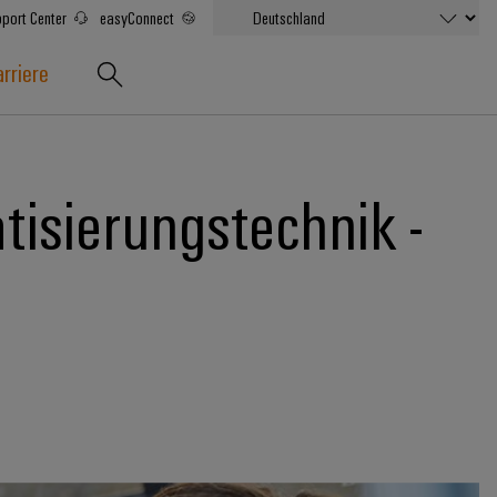
port Center
easyConnect
rriere
tisierungstechnik -