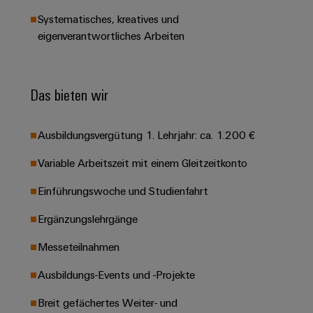
Leiterplattensteckverbinder
Schaltschrankbau
AI
Karriere auf
Systematisches, kreatives und
&
dem Kindel
Schienenfahrzeuge
eigenverantwortliches Arbeiten
Remote
Leiterplattenklemmen
Unser
Moderne
Access
neues
und
PCB
Distribution
&
digitale
Center in
Connector
Das bieten wir
Lösungen
Thüringen
Cloud-
für
Services
Services
klimafreundliche
Mobilitat
Ausbildungsvergütung 1. Lehrjahr: ca. 1.200 €
Original
Industrial
im
Equipment
Bahnverkehr
Service
Variable Arbeitszeit mit einem Gleitzeitkonto
Manufacturer
Platform
Schiffbau
Einführungswoche und Studienfahrt
(OEM)
easyConnect
Umfassende
Verbindungslösungen
Ergänzungslehrgänge
für
die
Messeteilnahmen
Werkstatt
maritime
Industrie
&
Ausbildungs-Events und -Projekte
Zubehör
Wasseraufbereitung
Breit gefächertes Weiter- und
&