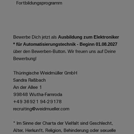
Werkzeuge
Fortbildungsprogramm
Abwasseraufbereitung
Automaten
Lösungen
für
die
Software
Wasser-
und
Bewerbe Dich jetzt als
Ausbildung zum Elektroniker
Markierer
Abwasserindustrie
* für Automatisierungstechnik - Beginn 01.08.2027
Industriedrucker
über den Bewerben-Button. Wir freuen uns auf Deine
Wasserstoff
Bewerbung!
Wasserstoff
Industrieleuchte
als
Schlüsseltechnologie
Thüringische Weidmüller GmbH
Cabinet
für
Sandra Raßbach
die
Infrastructure
An der Allee 1
Energiewende
99848 Wutha-Farnroda
Windenergie
+49 36921 94-29178
Assemblierungsservice
Effizienter
recruiting@weidmueller.com
Betrieb
von
Bestückte
* Im Sinne der Charta der Vielfalt sind Geschlecht,
Windparks
Klemmenleisten
Alter, Herkunft, Religion, Behinderung oder sexuelle