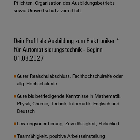
&
Solution
Pflichten, Organisation des Ausbildungsbetriebs
Automation
PSIRT
Systeme
Gas
Partner
sowie Umweltschutz vermittelt.
Sicherer
finden
Stellenbörse
Industrial
Industrial
Betrieb
IoT
Ethernet
Digitale
mit
Solution
vernetzten
Bestellmöglichkeiten
Partner
Dein Profil als Ausbildung zum Elektroniker *
Industrial
Lösungen
Touch-
für
-
Security
für Automatisierungstechnik - Beginn
Panels
eShop
die
Systemintegratoren
01.08.2027
Prozessindustrie
Industrial
Engineering-
OCI-
Service
Photovoltaik
und
Schnittstelle
Guter Realschulabschluss, Fachhochschulreife oder
Platform
Mehr
Visualisierungstools
Messen
Chancen in der
allg. Hochschulreife
Ressourceneffizienz
EDI-
easyConnect
&
Entwicklung
durch
Energiemessung
Schnittstelle
Spannende Aufgabe
Events
Sonnenenergie
Gute bis befriedigende Kenntnisse in Mathematik,
EZA-
in unseren
und
Physik, Chemie, Technik, Informatik, Englisch und
Entwicklungsbereic
Regler
Schaltschrankbau
Smart
Globale
ALLE
Deutsch
Lösungen
Metering
Messen
SERVICES
für
Leistungsorientierung, Zuverlässigkeit, Ehrlichkeit
&
die
Weidmüller
Gerätehersteller
Events
Herausforderungen
Teamfähigkeit, positive Arbeitseinstellung
Industrial
im