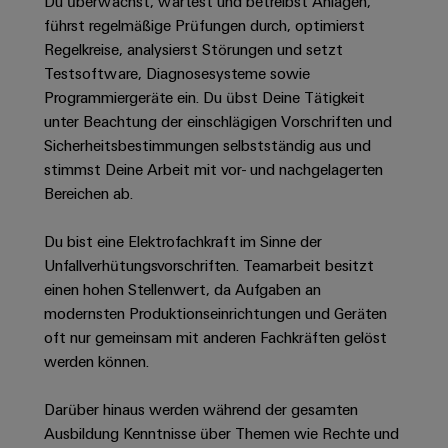
Unternehmensmeldungen
Du überwachst, wartest und betreibst Anlagen,
Technischer
Verbindungslösungen
Systeme
führst regelmäßige Prüfungen durch, optimierst
Elektronikgehäuse
Support
für
Offene
Fachpressemeldungen
und
Regelkreise, analysierst Störungen und setzt
Geräte
Ausbildungs-
Blitz-
Lösungen
Umweltbezogene
Testsoftware, Diagnosesysteme sowie
Pressekontakt
Konventionelle
und
und
Produktkonformität
Programmiergeräte ein. Du übst Deine Tätigkeit
Energieerzeugung
Dezentrale
Studienplätze
unter Beachtung der einschlägigen Vorschriften und
Überspannungsschutz
Zukunftssicherheit
Automatisierung
Engineering
Sicherheitsbestimmungen selbstständig aus und
für
Unsere
PV
Daten
stimmst Deine Arbeit mit vor- und nachgelagerten
bewährte
Energiemanagement-
Partner
Veranstaltungen
Generatoranschlusskasten
Bereichen ab.
Energieerzeugung
Lösungen
Technische
IIoT
Aktuelle
Maschinenbau
Feldbusverteiler
Produktkataloge
Du bist eine Elektrofachkraft im Sinne der
IIoT
and
Termine
Lösungen
Unfallverhütungsvorschriften. Teamarbeit besitzt
&
Reparatur
für
Automation
einen hohen Stellenwert, da Aufgaben an
verschiedene
Workshops
Automation
und
Partner
Automatisierung
modernsten Produktionseinrichtungen und Geräten
Segmente
für
Software
Ersatzteile
Netzwerk
der
&
oft nur gemeinsam mit anderen Fachkräften gelöst
Schulklassen
Maschinen
Software
werden können.
Industrial
Trainings
und
IIoT
Fabrikautomation
Analytics
und
and
Steuerungen
Darüber hinaus werden während der gesamten
Webinare
Öl
Automation
Ausbildung Kenntnisse über Themen wie Rechte und
Industrial
I/O-