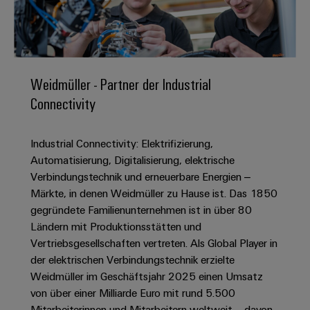
IN
Kabelkonfektionierung
zu
Offene
Leiterplattenklemmen
erlebbar
Weidmüller
Anschlusstechnologie
uns
Stellen
Vertrieb
werden.
Fast
für
Gehäusesysteme
Zahlen
DC-
Delivery
Promotionfahrzeug
Datencenter
Berufserfahrene
und
und
Microgrids
Service
Lösungen
Unternehmen
-
und
Fakten
Weidmüller - Partner der Industrial
Produkte
u-
komponenten
Distribution
Connectivity
Für
für
Unser
OS
Karriere
Beratung
Rechenzentren
Kabeleinführungssysteme
Studierende
Info
Vorstand
Edge
–
und
und
Industrial Connectivity: Elektrifizierung,
effizient,
für
Computing
digitale
Werkstudententätigkeiten
Nachhaltigkeit
zuverlässig,
-
Automatisierung, Digitalisierung, elektrische
unsere
Planung
skalierbar
Industrial
komponenten
Verbindungstechnik und erneuerbare Energien –
Partner
Praktika
Weidmüller
5G
Märkte, in denen Weidmüller zu Hause ist. Das 1850
Energiespeicher
easyConnect
Academy
Anschlussleitungen,
Vertrieb
Abschlussarbeiten
gegründete Familienunternehmen ist in über 80
Lösungen
-
Single
Patchkabel
und
Ländern mit Produktionsstätten und
People
Ihre
Großhandelssuche
Neuanfang
Produkte
Pair
und
Vertriebsgesellschaften vertreten. Als Global Player in
&
für
Industrial
für
Ethernet
Kabel
der elektrischen Verbindungstechnik erzielte
Energiespeichersysteme
Culture
Service
Studienabbrecher
Weidmüller im Geschäftsjahr 2025 einen Umsatz
(ESS)
SPS
Platform
News
von über einer Milliarde Euro mit rund 5.500
Compliance
Energieübertragung
Offene
Systemverkabelung
Mitarbeiterinnen und Mitarbeitern weltweit – davon