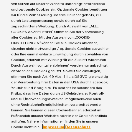
Automatisierung
Wir setzen auf unserer Website unbedingt erforderliche
Leiterplattensteckverbinder und Leiterplattenklemmen
Service
Industrial IoT
und optionale Cookies ein. Optionale Cookies benötigen
Markierungssysteme
wir für die Verbesserung unseres Onlineangebots, z.B.
Umwe
Industrial Security
Connectivity Consulting
durch Leistungsmessung sowie durch auf Sie
Reihenklemmen
Produ
Single Pair Ethernet
Industrien
eShop / Digitale Bestellmöglichkeiten
zugeschnittene Werbung. Durch Auswahl von „ALLE
Schne
Stromversorgungen
COOKIES AKZEPTIEREN“ stimmen Sie der Verwendung
Smart Metering
Engineering-Daten
einfa
Datencenter
aller Cookies zu. Mit der Auswahl von „COOKIE-
REACH
SNAP IN Anschlusstechnologie
PCB Connector Services
EINSTELLUNGEN“ können Sie alle Cookies ablehnen,
AGB
PCF-D
Gerätehersteller
Workplace Solutions
herun
einzelne nicht notwendige / optionale Cookies auswählen
Support Center
Impressum
Maschinenbau
oder Ihre einmal erklärte Einwilligung durch abwählen von
Technische Produktkataloge
Einkaufs- /Lieferanteninformationen
Cookies jederzeit mit Wirkung für die Zukunft widerrufen.
Photovoltaik
Durch Auswahl von „alle ablehnen“ werden nur unbedingt
Weidmüller Configurator
Datenschutzerklärung
Wasserstoff
erforderliche Cookies genutzt. Soweit Sie einwilligen,
Cookie Richtlinie
Weidmüller Industry Match
stimmen Sie nach Art. 49 Abs. 1 lit. a DSGVO gleichzeitig
Weidmüller
der Verarbeitung Ihrer Daten in den USA durch Facebook,
Cookie Einstellungen
Windenergie
Configurator
Youtube und Google zu. Es besteht insbesondere das
Risiko, dass Ihre Daten durch US-Behörden, zu Kontroll-
Digital
Weidmüller GmbH & Co KG
Engineering
und zu Überwachungszwecken, möglicherweise auch
auf einem
ohne Rechtsbehelfsmöglichkeiten, verarbeitet werden
Klingenbergstraße 26
neuen Niveau
können. Sie können diesen Cookie-Banner jederzeit im
‒ intuitiv,
32758 Detmold
Fußbereich unserer Website oder in der Cookie-Richtlinie
unkompliziert,
aufrufen. Nähere Informationen finden Sie in unserer
schnell
Tel.: +49 5231 14-280
Cookie-Richtlinie.
Impressum
Datenschutz