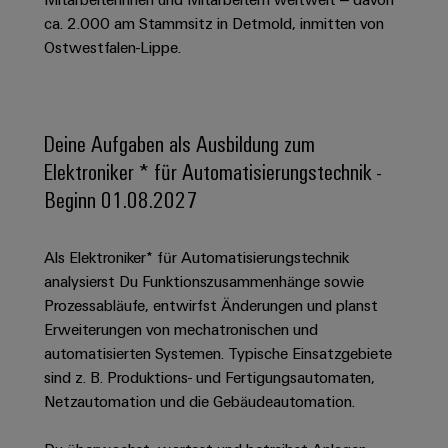
Schaltschrank-
Connectivity
Messen
und
Stellen
&
ca. 2.000 am Stammsitz in Detmold, inmitten von
Weidmüller
und
Consulting
-
für
Migrationslösungen
Ostwestfalen-Lippe.
Welt
Feldebene
Newsletter
verteilung
Studierende
Digitales
Anmeldung
Serviceschnittstellen
Orange
Stabilität
Feldverdrahtung
Engineering
und
Mag
Verteilerboxen
Sicherheit
Smart
Deine Aufgaben als Ausbildung zum
Für
|
Weidmüller
für
Kundenservice
Cabinet
Elektroniker * für Automatisierungstechnik -
moderne
Schülerinnen
Kundenmagazin
Configurator
Energienetze
Building
Beginn 01.08.2027
und
Webshop
Elektronik
Länder
PCB
Schüler
Gebäudeinfrastruktur
Smart
Connector
Preisliste
Koppelrelais
Lösungen
Management
Metering
Als Elektroniker* für Automatisierungstechnik
Ausbildung
Services
für
&
Informationen
analysierst Du Funktionszusammenhänge sowie
Kataloganforderung
die
Weidmüller
Halbleiterrelais
Duales
Prozessabläufe, entwirfst Änderungen und planst
spezifischen
und
Akkreditiertes
Configurator
Anforderungen
Erweiterungen von mechatronischen und
Studium
Zertifikate
Labor
Trennverstärker
in
automatisierten Systemen. Typische Einsatzgebiete
der
Workplace
und
Schülerpraktika
sind z. B. Produktions- und Fertigungsautomaten,
Gebäudeinfrastruktur
Solutions
Messumformer
Netzautomation und die Gebäudeautomation.
Presse
Support
Erfolgreiche
Gerätehersteller
Stromversorgungen
Karrierewege
Innovative