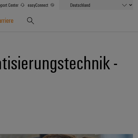
port Center
easyConnect
rriere
tisierungstechnik -