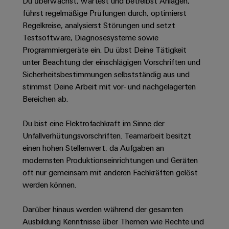
Unternehmensmeldungen
Du überwachst, wartest und betreibst Anlagen,
Technischer
Verbindungslösungen
Systeme
führst regelmäßige Prüfungen durch, optimierst
Elektronikgehäuse
Support
für
Offene
Fachpressemeldungen
und
Regelkreise, analysierst Störungen und setzt
Geräte
Ausbildungs-
Blitz-
Lösungen
Umweltbezogene
Testsoftware, Diagnosesysteme sowie
Pressekontakt
Konventionelle
und
und
Produktkonformität
Programmiergeräte ein. Du übst Deine Tätigkeit
Energieerzeugung
Dezentrale
Studienplätze
unter Beachtung der einschlägigen Vorschriften und
Überspannungsschutz
Zukunftssicherheit
Automatisierung
Engineering
Sicherheitsbestimmungen selbstständig aus und
für
Unsere
PV
Daten
stimmst Deine Arbeit mit vor- und nachgelagerten
bewährte
Energiemanagement-
Partner
Veranstaltungen
Generatoranschlusskasten
Bereichen ab.
Energieerzeugung
Lösungen
Technische
IIoT
Aktuelle
Maschinenbau
Feldbusverteiler
Produktkataloge
Du bist eine Elektrofachkraft im Sinne der
IIoT
and
Termine
Lösungen
Unfallverhütungsvorschriften. Teamarbeit besitzt
&
Reparatur
für
Automation
einen hohen Stellenwert, da Aufgaben an
verschiedene
Workshops
Automation
und
Partner
Automatisierung
modernsten Produktionseinrichtungen und Geräten
Segmente
für
Software
Ersatzteile
Netzwerk
der
&
oft nur gemeinsam mit anderen Fachkräften gelöst
Schulklassen
Maschinen
Software
werden können.
Industrial
Trainings
und
IIoT
Fabrikautomation
Analytics
und
and
Steuerungen
Darüber hinaus werden während der gesamten
Webinare
Öl
Automation
Ausbildung Kenntnisse über Themen wie Rechte und
Industrial
I/O-