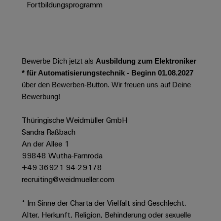
Werkzeuge
Fortbildungsprogramm
Abwasseraufbereitung
Automaten
Lösungen
für
die
Software
Wasser-
und
Bewerbe Dich jetzt als
Ausbildung zum Elektroniker
Markierer
Abwasserindustrie
* für Automatisierungstechnik - Beginn 01.08.2027
Industriedrucker
über den Bewerben-Button. Wir freuen uns auf Deine
Wasserstoff
Bewerbung!
Wasserstoff
Industrieleuchte
als
Schlüsseltechnologie
Thüringische Weidmüller GmbH
Cabinet
für
Sandra Raßbach
die
Infrastructure
An der Allee 1
Energiewende
99848 Wutha-Farnroda
Windenergie
+49 36921 94-29178
Assemblierungsservice
Effizienter
recruiting@weidmueller.com
Betrieb
von
Bestückte
* Im Sinne der Charta der Vielfalt sind Geschlecht,
Windparks
Klemmenleisten
Alter, Herkunft, Religion, Behinderung oder sexuelle