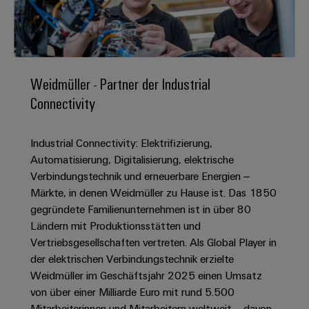
IN
Kabelkonfektionierung
zu
Offene
Leiterplattenklemmen
erlebbar
Weidmüller
Anschlusstechnologie
uns
Stellen
Vertrieb
werden.
Fast
für
Gehäusesysteme
Zahlen
DC-
Delivery
Promotionfahrzeug
Datencenter
Berufserfahrene
und
und
Microgrids
Service
Lösungen
Unternehmen
-
und
Fakten
Weidmüller - Partner der Industrial
Produkte
u-
komponenten
Distribution
Connectivity
Für
für
Unser
OS
Karriere
Beratung
Rechenzentren
Kabeleinführungssysteme
Studierende
Info
Vorstand
Edge
–
und
und
Industrial Connectivity: Elektrifizierung,
effizient,
für
Computing
digitale
Werkstudententätigkeiten
Nachhaltigkeit
zuverlässig,
-
Automatisierung, Digitalisierung, elektrische
unsere
Planung
skalierbar
Industrial
komponenten
Verbindungstechnik und erneuerbare Energien –
Partner
Praktika
Weidmüller
5G
Märkte, in denen Weidmüller zu Hause ist. Das 1850
Energiespeicher
easyConnect
Academy
Anschlussleitungen,
Vertrieb
Abschlussarbeiten
gegründete Familienunternehmen ist in über 80
Lösungen
-
Single
Patchkabel
und
Ländern mit Produktionsstätten und
People
Ihre
Großhandelssuche
Neuanfang
Produkte
Pair
und
Vertriebsgesellschaften vertreten. Als Global Player in
&
für
Industrial
für
Ethernet
Kabel
der elektrischen Verbindungstechnik erzielte
Energiespeichersysteme
Culture
Service
Studienabbrecher
Weidmüller im Geschäftsjahr 2025 einen Umsatz
(ESS)
SPS
Platform
News
von über einer Milliarde Euro mit rund 5.500
Compliance
Energieübertragung
Offene
Systemverkabelung
Mitarbeiterinnen und Mitarbeitern weltweit – davon