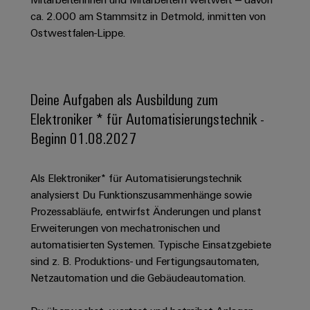
Schaltschrank-
Connectivity
Messen
und
Stellen
&
ca. 2.000 am Stammsitz in Detmold, inmitten von
Weidmüller
und
Consulting
-
für
Migrationslösungen
Ostwestfalen-Lippe.
Welt
Feldebene
Newsletter
verteilung
Studierende
Digitales
Anmeldung
Serviceschnittstellen
Orange
Stabilität
Feldverdrahtung
Engineering
und
Mag
Verteilerboxen
Sicherheit
Smart
Deine Aufgaben als Ausbildung zum
Für
|
Weidmüller
für
Kundenservice
Cabinet
Elektroniker * für Automatisierungstechnik -
moderne
Schülerinnen
Kundenmagazin
Configurator
Energienetze
Building
Beginn 01.08.2027
und
Webshop
Elektronik
Länder
PCB
Schüler
Gebäudeinfrastruktur
Smart
Connector
Preisliste
Koppelrelais
Lösungen
Management
Metering
Als Elektroniker* für Automatisierungstechnik
Ausbildung
Services
für
&
Informationen
analysierst Du Funktionszusammenhänge sowie
Kataloganforderung
die
Weidmüller
Halbleiterrelais
Duales
Prozessabläufe, entwirfst Änderungen und planst
spezifischen
und
Akkreditiertes
Configurator
Anforderungen
Erweiterungen von mechatronischen und
Studium
Zertifikate
Labor
Trennverstärker
in
automatisierten Systemen. Typische Einsatzgebiete
der
Workplace
und
Schülerpraktika
sind z. B. Produktions- und Fertigungsautomaten,
Gebäudeinfrastruktur
Solutions
Messumformer
Netzautomation und die Gebäudeautomation.
Presse
Support
Erfolgreiche
Gerätehersteller
Stromversorgungen
Karrierewege
Innovative