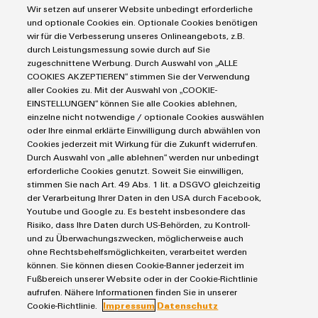
Automatisierung
Wir setzen auf unserer Website unbedingt erforderliche
Leiterplattensteckverbinder und Leiterplattenklemmen
Service
Industrial IoT
und optionale Cookies ein. Optionale Cookies benötigen
Markierungssysteme
wir für die Verbesserung unseres Onlineangebots, z.B.
Umwe
Industrial Security
Connectivity Consulting
durch Leistungsmessung sowie durch auf Sie
Reihenklemmen
Produ
Single Pair Ethernet
Industrien
eShop / Digitale Bestellmöglichkeiten
zugeschnittene Werbung. Durch Auswahl von „ALLE
Schne
Stromversorgungen
COOKIES AKZEPTIEREN“ stimmen Sie der Verwendung
Smart Metering
Engineering-Daten
einfa
Datencenter
aller Cookies zu. Mit der Auswahl von „COOKIE-
REACH
SNAP IN Anschlusstechnologie
PCB Connector Services
EINSTELLUNGEN“ können Sie alle Cookies ablehnen,
AGB
PCF-D
Gerätehersteller
Workplace Solutions
herun
einzelne nicht notwendige / optionale Cookies auswählen
Support Center
Impressum
Maschinenbau
oder Ihre einmal erklärte Einwilligung durch abwählen von
Technische Produktkataloge
Einkaufs- /Lieferanteninformationen
Cookies jederzeit mit Wirkung für die Zukunft widerrufen.
Photovoltaik
Durch Auswahl von „alle ablehnen“ werden nur unbedingt
Weidmüller Configurator
Datenschutzerklärung
Wasserstoff
erforderliche Cookies genutzt. Soweit Sie einwilligen,
Cookie Richtlinie
Weidmüller Industry Match
stimmen Sie nach Art. 49 Abs. 1 lit. a DSGVO gleichzeitig
Weidmüller
der Verarbeitung Ihrer Daten in den USA durch Facebook,
Cookie Einstellungen
Windenergie
Configurator
Youtube und Google zu. Es besteht insbesondere das
Risiko, dass Ihre Daten durch US-Behörden, zu Kontroll-
Digital
Weidmüller GmbH & Co KG
Engineering
und zu Überwachungszwecken, möglicherweise auch
auf einem
ohne Rechtsbehelfsmöglichkeiten, verarbeitet werden
Klingenbergstraße 26
neuen Niveau
können. Sie können diesen Cookie-Banner jederzeit im
‒ intuitiv,
32758 Detmold
Fußbereich unserer Website oder in der Cookie-Richtlinie
unkompliziert,
aufrufen. Nähere Informationen finden Sie in unserer
schnell
Tel.: +49 5231 14-280
Cookie-Richtlinie.
Impressum
Datenschutz