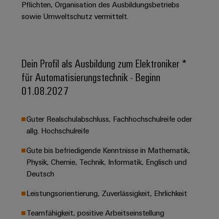
&
Solution
Pflichten, Organisation des Ausbildungsbetriebs
Automation
PSIRT
Systeme
Gas
Partner
sowie Umweltschutz vermittelt.
Sicherer
finden
Stellenbörse
Industrial
Industrial
Betrieb
IoT
Ethernet
Digitale
mit
Solution
vernetzten
Bestellmöglichkeiten
Partner
Dein Profil als Ausbildung zum Elektroniker *
Industrial
Lösungen
Touch-
für
-
Security
für Automatisierungstechnik - Beginn
Panels
eShop
die
Systemintegratoren
01.08.2027
Prozessindustrie
Industrial
Engineering-
OCI-
Service
Photovoltaik
und
Schnittstelle
Guter Realschulabschluss, Fachhochschulreife oder
Platform
Mehr
Visualisierungstools
Messen
Chancen in der
allg. Hochschulreife
Ressourceneffizienz
EDI-
easyConnect
&
Entwicklung
durch
Energiemessung
Schnittstelle
Spannende Aufgabe
Events
Sonnenenergie
Gute bis befriedigende Kenntnisse in Mathematik,
EZA-
in unseren
und
Physik, Chemie, Technik, Informatik, Englisch und
Entwicklungsbereic
Regler
Schaltschrankbau
Smart
Globale
ALLE
Deutsch
Lösungen
Metering
Messen
SERVICES
für
Leistungsorientierung, Zuverlässigkeit, Ehrlichkeit
&
die
Weidmüller
Gerätehersteller
Events
Herausforderungen
Teamfähigkeit, positive Arbeitseinstellung
Industrial
im