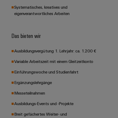
Leiterplattensteckverbinder
Schaltschrankbau
AI
Karriere auf
Systematisches, kreatives und
&
dem Kindel
Schienenfahrzeuge
eigenverantwortliches Arbeiten
Remote
Leiterplattenklemmen
Unser
Moderne
Access
neues
und
PCB
Distribution
&
digitale
Center in
Connector
Das bieten wir
Lösungen
Thüringen
Cloud-
für
Services
Services
klimafreundliche
Mobilitat
Ausbildungsvergütung 1. Lehrjahr: ca. 1.200 €
Original
Industrial
im
Equipment
Bahnverkehr
Service
Variable Arbeitszeit mit einem Gleitzeitkonto
Manufacturer
Platform
Schiffbau
Einführungswoche und Studienfahrt
(OEM)
easyConnect
Umfassende
Verbindungslösungen
Ergänzungslehrgänge
für
die
Messeteilnahmen
Werkstatt
maritime
Industrie
&
Ausbildungs-Events und -Projekte
Zubehör
Wasseraufbereitung
Breit gefächertes Weiter- und
&