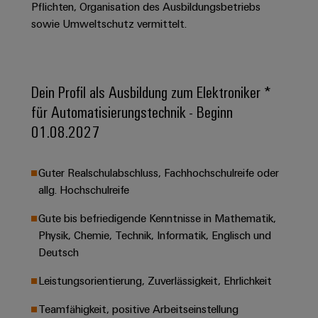
&
Solution
Pflichten, Organisation des Ausbildungsbetriebs
Automation
PSIRT
Systeme
Gas
Partner
sowie Umweltschutz vermittelt.
Sicherer
finden
Stellenbörse
Industrial
Industrial
Betrieb
IoT
Ethernet
Digitale
mit
Solution
vernetzten
Bestellmöglichkeiten
Partner
Dein Profil als Ausbildung zum Elektroniker *
Industrial
Lösungen
Touch-
für
-
Security
für Automatisierungstechnik - Beginn
Panels
eShop
die
Systemintegratoren
01.08.2027
Prozessindustrie
Industrial
Engineering-
OCI-
Service
Photovoltaik
und
Schnittstelle
Guter Realschulabschluss, Fachhochschulreife oder
Platform
Mehr
Visualisierungstools
Messen
Chancen in der
allg. Hochschulreife
Ressourceneffizienz
EDI-
easyConnect
&
Entwicklung
durch
Energiemessung
Schnittstelle
Spannende Aufgabe
Events
Sonnenenergie
Gute bis befriedigende Kenntnisse in Mathematik,
EZA-
in unseren
und
Physik, Chemie, Technik, Informatik, Englisch und
Entwicklungsbereic
Regler
Schaltschrankbau
Smart
Globale
ALLE
Deutsch
Lösungen
Metering
Messen
SERVICES
für
Leistungsorientierung, Zuverlässigkeit, Ehrlichkeit
&
die
Weidmüller
Gerätehersteller
Events
Herausforderungen
Teamfähigkeit, positive Arbeitseinstellung
Industrial
im