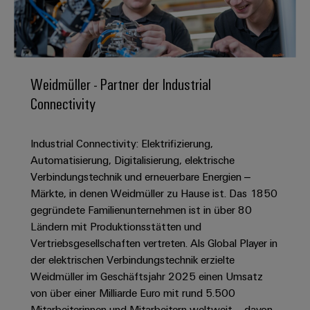
IN
Kabelkonfektionierung
zu
Offene
Leiterplattenklemmen
erlebbar
Weidmüller
Anschlusstechnologie
uns
Stellen
Vertrieb
werden.
Fast
für
Gehäusesysteme
Zahlen
DC-
Delivery
Promotionfahrzeug
Datencenter
Berufserfahrene
und
und
Microgrids
Service
Lösungen
Unternehmen
-
und
Fakten
Weidmüller - Partner der Industrial
Produkte
u-
komponenten
Distribution
Connectivity
Für
für
Unser
OS
Karriere
Beratung
Rechenzentren
Kabeleinführungssysteme
Studierende
Info
Vorstand
Edge
–
und
und
Industrial Connectivity: Elektrifizierung,
effizient,
für
Computing
digitale
Werkstudententätigkeiten
Nachhaltigkeit
zuverlässig,
-
Automatisierung, Digitalisierung, elektrische
unsere
Planung
skalierbar
Industrial
komponenten
Verbindungstechnik und erneuerbare Energien –
Partner
Praktika
Weidmüller
5G
Märkte, in denen Weidmüller zu Hause ist. Das 1850
Energiespeicher
easyConnect
Academy
Anschlussleitungen,
Vertrieb
Abschlussarbeiten
gegründete Familienunternehmen ist in über 80
Lösungen
-
Single
Patchkabel
und
Ländern mit Produktionsstätten und
People
Ihre
Großhandelssuche
Neuanfang
Produkte
Pair
und
Vertriebsgesellschaften vertreten. Als Global Player in
&
für
Industrial
für
Ethernet
Kabel
der elektrischen Verbindungstechnik erzielte
Energiespeichersysteme
Culture
Service
Studienabbrecher
Weidmüller im Geschäftsjahr 2025 einen Umsatz
(ESS)
SPS
Platform
News
von über einer Milliarde Euro mit rund 5.500
Compliance
Energieübertragung
Offene
Systemverkabelung
Mitarbeiterinnen und Mitarbeitern weltweit – davon