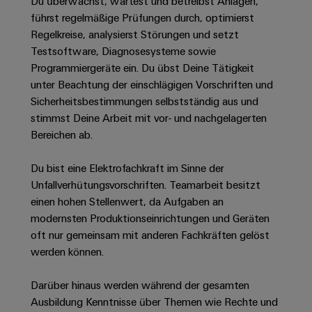
Unternehmensmeldungen
Du überwachst, wartest und betreibst Anlagen,
Technischer
Verbindungslösungen
Systeme
führst regelmäßige Prüfungen durch, optimierst
Elektronikgehäuse
Support
für
Offene
Fachpressemeldungen
und
Regelkreise, analysierst Störungen und setzt
Geräte
Ausbildungs-
Blitz-
Lösungen
Umweltbezogene
Testsoftware, Diagnosesysteme sowie
Pressekontakt
Konventionelle
und
und
Produktkonformität
Programmiergeräte ein. Du übst Deine Tätigkeit
Energieerzeugung
Dezentrale
Studienplätze
unter Beachtung der einschlägigen Vorschriften und
Überspannungsschutz
Zukunftssicherheit
Automatisierung
Engineering
Sicherheitsbestimmungen selbstständig aus und
für
Unsere
PV
Daten
stimmst Deine Arbeit mit vor- und nachgelagerten
bewährte
Energiemanagement-
Partner
Veranstaltungen
Generatoranschlusskasten
Bereichen ab.
Energieerzeugung
Lösungen
Technische
IIoT
Aktuelle
Maschinenbau
Feldbusverteiler
Produktkataloge
Du bist eine Elektrofachkraft im Sinne der
IIoT
and
Termine
Lösungen
Unfallverhütungsvorschriften. Teamarbeit besitzt
&
Reparatur
für
Automation
einen hohen Stellenwert, da Aufgaben an
verschiedene
Workshops
Automation
und
Partner
Automatisierung
modernsten Produktionseinrichtungen und Geräten
Segmente
für
Software
Ersatzteile
Netzwerk
der
&
oft nur gemeinsam mit anderen Fachkräften gelöst
Schulklassen
Maschinen
Software
werden können.
Industrial
Trainings
und
IIoT
Fabrikautomation
Analytics
und
and
Steuerungen
Darüber hinaus werden während der gesamten
Webinare
Öl
Automation
Ausbildung Kenntnisse über Themen wie Rechte und
Industrial
I/O-