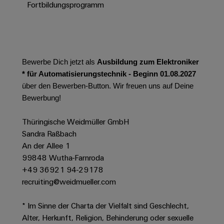
Werkzeuge
Fortbildungsprogramm
Abwasseraufbereitung
Automaten
Lösungen
für
die
Software
Wasser-
und
Bewerbe Dich jetzt als
Ausbildung zum Elektroniker
Markierer
Abwasserindustrie
* für Automatisierungstechnik - Beginn 01.08.2027
Industriedrucker
über den Bewerben-Button. Wir freuen uns auf Deine
Wasserstoff
Bewerbung!
Wasserstoff
Industrieleuchte
als
Schlüsseltechnologie
Thüringische Weidmüller GmbH
Cabinet
für
Sandra Raßbach
die
Infrastructure
An der Allee 1
Energiewende
99848 Wutha-Farnroda
Windenergie
+49 36921 94-29178
Assemblierungsservice
Effizienter
recruiting@weidmueller.com
Betrieb
von
Bestückte
* Im Sinne der Charta der Vielfalt sind Geschlecht,
Windparks
Klemmenleisten
Alter, Herkunft, Religion, Behinderung oder sexuelle