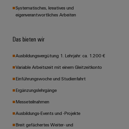
Leiterplattensteckverbinder
Schaltschrankbau
AI
Karriere auf
Systematisches, kreatives und
&
dem Kindel
Schienenfahrzeuge
eigenverantwortliches Arbeiten
Remote
Leiterplattenklemmen
Unser
Moderne
Access
neues
und
PCB
Distribution
&
digitale
Center in
Connector
Das bieten wir
Lösungen
Thüringen
Cloud-
für
Services
Services
klimafreundliche
Mobilitat
Ausbildungsvergütung 1. Lehrjahr: ca. 1.200 €
Original
Industrial
im
Equipment
Bahnverkehr
Service
Variable Arbeitszeit mit einem Gleitzeitkonto
Manufacturer
Platform
Schiffbau
Einführungswoche und Studienfahrt
(OEM)
easyConnect
Umfassende
Verbindungslösungen
Ergänzungslehrgänge
für
die
Messeteilnahmen
Werkstatt
maritime
Industrie
&
Ausbildungs-Events und -Projekte
Zubehör
Wasseraufbereitung
Breit gefächertes Weiter- und
&