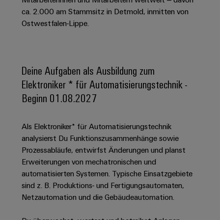
Schaltschrank-
Connectivity
Messen
und
Stellen
&
ca. 2.000 am Stammsitz in Detmold, inmitten von
Weidmüller
und
Consulting
-
für
Migrationslösungen
Ostwestfalen-Lippe.
Welt
Feldebene
Newsletter
verteilung
Studierende
Digitales
Anmeldung
Serviceschnittstellen
Orange
Stabilität
Feldverdrahtung
Engineering
und
Mag
Verteilerboxen
Sicherheit
Smart
Deine Aufgaben als Ausbildung zum
Für
|
Weidmüller
für
Kundenservice
Cabinet
Elektroniker * für Automatisierungstechnik -
moderne
Schülerinnen
Kundenmagazin
Configurator
Energienetze
Building
Beginn 01.08.2027
und
Webshop
Elektronik
Länder
PCB
Schüler
Gebäudeinfrastruktur
Smart
Connector
Preisliste
Koppelrelais
Lösungen
Management
Metering
Als Elektroniker* für Automatisierungstechnik
Ausbildung
Services
für
&
Informationen
analysierst Du Funktionszusammenhänge sowie
Kataloganforderung
die
Weidmüller
Halbleiterrelais
Duales
Prozessabläufe, entwirfst Änderungen und planst
spezifischen
und
Akkreditiertes
Configurator
Anforderungen
Erweiterungen von mechatronischen und
Studium
Zertifikate
Labor
Trennverstärker
in
automatisierten Systemen. Typische Einsatzgebiete
der
Workplace
und
Schülerpraktika
sind z. B. Produktions- und Fertigungsautomaten,
Gebäudeinfrastruktur
Solutions
Messumformer
Netzautomation und die Gebäudeautomation.
Presse
Support
Erfolgreiche
Gerätehersteller
Stromversorgungen
Karrierewege
Innovative