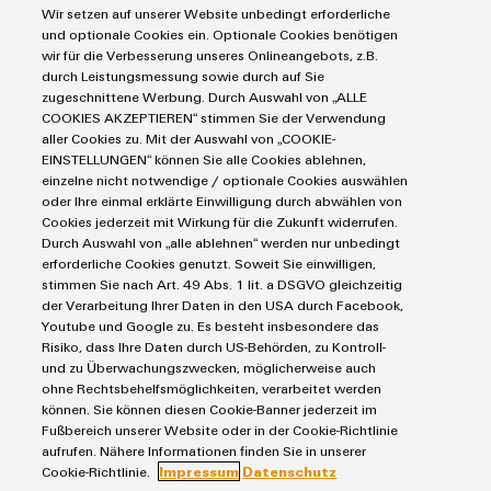
Automatisierung
Wir setzen auf unserer Website unbedingt erforderliche
Leiterplattensteckverbinder und Leiterplattenklemmen
Service
Industrial IoT
und optionale Cookies ein. Optionale Cookies benötigen
Markierungssysteme
wir für die Verbesserung unseres Onlineangebots, z.B.
Umwe
Industrial Security
Connectivity Consulting
durch Leistungsmessung sowie durch auf Sie
Reihenklemmen
Produ
Single Pair Ethernet
Industrien
eShop / Digitale Bestellmöglichkeiten
zugeschnittene Werbung. Durch Auswahl von „ALLE
Schne
Stromversorgungen
COOKIES AKZEPTIEREN“ stimmen Sie der Verwendung
Smart Metering
Engineering-Daten
einfa
Datencenter
aller Cookies zu. Mit der Auswahl von „COOKIE-
REACH
SNAP IN Anschlusstechnologie
PCB Connector Services
EINSTELLUNGEN“ können Sie alle Cookies ablehnen,
AGB
PCF-D
Gerätehersteller
Workplace Solutions
herun
einzelne nicht notwendige / optionale Cookies auswählen
Support Center
Impressum
Maschinenbau
oder Ihre einmal erklärte Einwilligung durch abwählen von
Technische Produktkataloge
Einkaufs- /Lieferanteninformationen
Cookies jederzeit mit Wirkung für die Zukunft widerrufen.
Photovoltaik
Durch Auswahl von „alle ablehnen“ werden nur unbedingt
Weidmüller Configurator
Datenschutzerklärung
Wasserstoff
erforderliche Cookies genutzt. Soweit Sie einwilligen,
Cookie Richtlinie
Weidmüller Industry Match
stimmen Sie nach Art. 49 Abs. 1 lit. a DSGVO gleichzeitig
Weidmüller
der Verarbeitung Ihrer Daten in den USA durch Facebook,
Cookie Einstellungen
Windenergie
Configurator
Youtube und Google zu. Es besteht insbesondere das
Risiko, dass Ihre Daten durch US-Behörden, zu Kontroll-
Digital
Weidmüller GmbH & Co KG
Engineering
und zu Überwachungszwecken, möglicherweise auch
auf einem
ohne Rechtsbehelfsmöglichkeiten, verarbeitet werden
Klingenbergstraße 26
neuen Niveau
können. Sie können diesen Cookie-Banner jederzeit im
‒ intuitiv,
32758 Detmold
Fußbereich unserer Website oder in der Cookie-Richtlinie
unkompliziert,
aufrufen. Nähere Informationen finden Sie in unserer
schnell
Tel.: +49 5231 14-280
Cookie-Richtlinie.
Impressum
Datenschutz