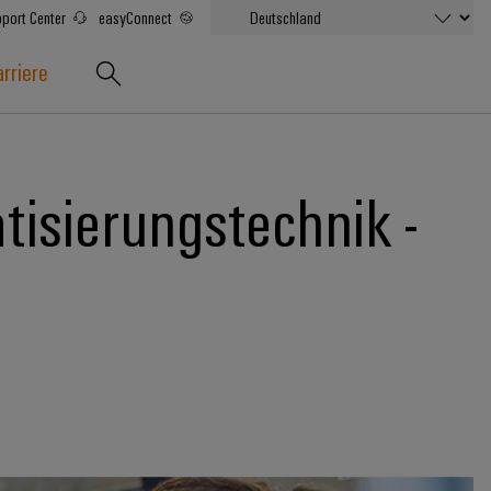
port Center
easyConnect
rriere
tisierungstechnik -