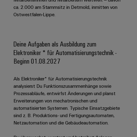
Schaltschrank-
Connectivity
Messen
und
Stellen
&
ca. 2.000 am Stammsitz in Detmold, inmitten von
Weidmüller
und
Consulting
-
für
Migrationslösungen
Ostwestfalen-Lippe.
Welt
Feldebene
Newsletter
verteilung
Studierende
Digitales
Anmeldung
Serviceschnittstellen
Orange
Stabilität
Feldverdrahtung
Engineering
und
Mag
Verteilerboxen
Sicherheit
Smart
Deine Aufgaben als Ausbildung zum
Für
|
Weidmüller
für
Kundenservice
Cabinet
Elektroniker * für Automatisierungstechnik -
moderne
Schülerinnen
Kundenmagazin
Configurator
Energienetze
Building
Beginn 01.08.2027
und
Webshop
Elektronik
Länder
PCB
Schüler
Gebäudeinfrastruktur
Smart
Connector
Preisliste
Koppelrelais
Lösungen
Management
Metering
Als Elektroniker* für Automatisierungstechnik
Ausbildung
Services
für
&
Informationen
analysierst Du Funktionszusammenhänge sowie
Kataloganforderung
die
Weidmüller
Halbleiterrelais
Duales
Prozessabläufe, entwirfst Änderungen und planst
spezifischen
und
Akkreditiertes
Configurator
Anforderungen
Erweiterungen von mechatronischen und
Studium
Zertifikate
Labor
Trennverstärker
in
automatisierten Systemen. Typische Einsatzgebiete
der
Workplace
und
Schülerpraktika
sind z. B. Produktions- und Fertigungsautomaten,
Gebäudeinfrastruktur
Solutions
Messumformer
Netzautomation und die Gebäudeautomation.
Presse
Support
Erfolgreiche
Gerätehersteller
Stromversorgungen
Karrierewege
Innovative