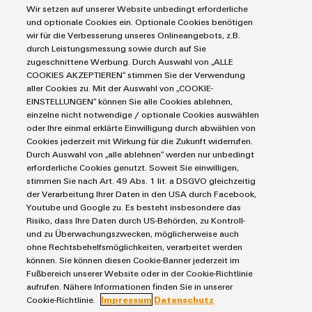
Automatisierung
Wir setzen auf unserer Website unbedingt erforderliche
Leiterplattensteckverbinder und Leiterplattenklemmen
Service
Industrial IoT
und optionale Cookies ein. Optionale Cookies benötigen
Markierungssysteme
wir für die Verbesserung unseres Onlineangebots, z.B.
Umwe
Industrial Security
Connectivity Consulting
durch Leistungsmessung sowie durch auf Sie
Reihenklemmen
Produ
Single Pair Ethernet
Industrien
eShop / Digitale Bestellmöglichkeiten
zugeschnittene Werbung. Durch Auswahl von „ALLE
Schne
Stromversorgungen
COOKIES AKZEPTIEREN“ stimmen Sie der Verwendung
Smart Metering
Engineering-Daten
einfa
Datencenter
aller Cookies zu. Mit der Auswahl von „COOKIE-
REACH
SNAP IN Anschlusstechnologie
PCB Connector Services
EINSTELLUNGEN“ können Sie alle Cookies ablehnen,
AGB
PCF-D
Gerätehersteller
Workplace Solutions
herun
einzelne nicht notwendige / optionale Cookies auswählen
Support Center
Impressum
Maschinenbau
oder Ihre einmal erklärte Einwilligung durch abwählen von
Technische Produktkataloge
Einkaufs- /Lieferanteninformationen
Cookies jederzeit mit Wirkung für die Zukunft widerrufen.
Photovoltaik
Durch Auswahl von „alle ablehnen“ werden nur unbedingt
Weidmüller Configurator
Datenschutzerklärung
Wasserstoff
erforderliche Cookies genutzt. Soweit Sie einwilligen,
Cookie Richtlinie
Weidmüller Industry Match
stimmen Sie nach Art. 49 Abs. 1 lit. a DSGVO gleichzeitig
Weidmüller
der Verarbeitung Ihrer Daten in den USA durch Facebook,
Cookie Einstellungen
Windenergie
Configurator
Youtube und Google zu. Es besteht insbesondere das
Risiko, dass Ihre Daten durch US-Behörden, zu Kontroll-
Digital
Weidmüller GmbH & Co KG
Engineering
und zu Überwachungszwecken, möglicherweise auch
auf einem
ohne Rechtsbehelfsmöglichkeiten, verarbeitet werden
Klingenbergstraße 26
neuen Niveau
können. Sie können diesen Cookie-Banner jederzeit im
‒ intuitiv,
32758 Detmold
Fußbereich unserer Website oder in der Cookie-Richtlinie
unkompliziert,
aufrufen. Nähere Informationen finden Sie in unserer
schnell
Tel.: +49 5231 14-280
Cookie-Richtlinie.
Impressum
Datenschutz