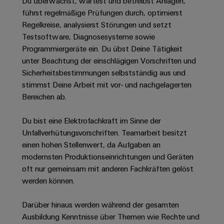
Unternehmensmeldungen
Du überwachst, wartest und betreibst Anlagen,
Technischer
Verbindungslösungen
Systeme
führst regelmäßige Prüfungen durch, optimierst
Elektronikgehäuse
Support
für
Offene
Fachpressemeldungen
und
Regelkreise, analysierst Störungen und setzt
Geräte
Ausbildungs-
Blitz-
Lösungen
Umweltbezogene
Testsoftware, Diagnosesysteme sowie
Pressekontakt
Konventionelle
und
und
Produktkonformität
Programmiergeräte ein. Du übst Deine Tätigkeit
Energieerzeugung
Dezentrale
Studienplätze
unter Beachtung der einschlägigen Vorschriften und
Überspannungsschutz
Zukunftssicherheit
Automatisierung
Engineering
Sicherheitsbestimmungen selbstständig aus und
für
Unsere
PV
Daten
stimmst Deine Arbeit mit vor- und nachgelagerten
bewährte
Energiemanagement-
Partner
Veranstaltungen
Generatoranschlusskasten
Bereichen ab.
Energieerzeugung
Lösungen
Technische
IIoT
Aktuelle
Maschinenbau
Feldbusverteiler
Produktkataloge
Du bist eine Elektrofachkraft im Sinne der
IIoT
and
Termine
Lösungen
Unfallverhütungsvorschriften. Teamarbeit besitzt
&
Reparatur
für
Automation
einen hohen Stellenwert, da Aufgaben an
verschiedene
Workshops
Automation
und
Partner
Automatisierung
modernsten Produktionseinrichtungen und Geräten
Segmente
für
Software
Ersatzteile
Netzwerk
der
&
oft nur gemeinsam mit anderen Fachkräften gelöst
Schulklassen
Maschinen
Software
werden können.
Industrial
Trainings
und
IIoT
Fabrikautomation
Analytics
und
and
Steuerungen
Darüber hinaus werden während der gesamten
Webinare
Öl
Automation
Ausbildung Kenntnisse über Themen wie Rechte und
Industrial
I/O-