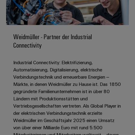
IN
Kabelkonfektionierung
zu
Offene
Leiterplattenklemmen
erlebbar
Weidmüller
Anschlusstechnologie
uns
Stellen
Vertrieb
werden.
Fast
für
Gehäusesysteme
Zahlen
DC-
Delivery
Promotionfahrzeug
Datencenter
Berufserfahrene
und
und
Microgrids
Service
Lösungen
Unternehmen
-
und
Fakten
Weidmüller - Partner der Industrial
Produkte
u-
komponenten
Distribution
Connectivity
Für
für
Unser
OS
Karriere
Beratung
Rechenzentren
Kabeleinführungssysteme
Studierende
Info
Vorstand
Edge
–
und
und
Industrial Connectivity: Elektrifizierung,
effizient,
für
Computing
digitale
Werkstudententätigkeiten
Nachhaltigkeit
zuverlässig,
-
Automatisierung, Digitalisierung, elektrische
unsere
Planung
skalierbar
Industrial
komponenten
Verbindungstechnik und erneuerbare Energien –
Partner
Praktika
Weidmüller
5G
Märkte, in denen Weidmüller zu Hause ist. Das 1850
Energiespeicher
easyConnect
Academy
Anschlussleitungen,
Vertrieb
Abschlussarbeiten
gegründete Familienunternehmen ist in über 80
Lösungen
-
Single
Patchkabel
und
Ländern mit Produktionsstätten und
People
Ihre
Großhandelssuche
Neuanfang
Produkte
Pair
und
Vertriebsgesellschaften vertreten. Als Global Player in
&
für
Industrial
für
Ethernet
Kabel
der elektrischen Verbindungstechnik erzielte
Energiespeichersysteme
Culture
Service
Studienabbrecher
Weidmüller im Geschäftsjahr 2025 einen Umsatz
(ESS)
SPS
Platform
News
von über einer Milliarde Euro mit rund 5.500
Compliance
Energieübertragung
Offene
Systemverkabelung
Mitarbeiterinnen und Mitarbeitern weltweit – davon