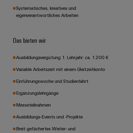
Leiterplattensteckverbinder
Schaltschrankbau
AI
Karriere auf
Systematisches, kreatives und
&
dem Kindel
Schienenfahrzeuge
eigenverantwortliches Arbeiten
Remote
Leiterplattenklemmen
Unser
Moderne
Access
neues
und
PCB
Distribution
&
digitale
Center in
Connector
Das bieten wir
Lösungen
Thüringen
Cloud-
für
Services
Services
klimafreundliche
Mobilitat
Ausbildungsvergütung 1. Lehrjahr: ca. 1.200 €
Original
Industrial
im
Equipment
Bahnverkehr
Service
Variable Arbeitszeit mit einem Gleitzeitkonto
Manufacturer
Platform
Schiffbau
Einführungswoche und Studienfahrt
(OEM)
easyConnect
Umfassende
Verbindungslösungen
Ergänzungslehrgänge
für
die
Messeteilnahmen
Werkstatt
maritime
Industrie
&
Ausbildungs-Events und -Projekte
Zubehör
Wasseraufbereitung
Breit gefächertes Weiter- und
&