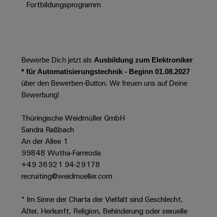
Werkzeuge
Fortbildungsprogramm
Abwasseraufbereitung
Automaten
Lösungen
für
die
Software
Wasser-
und
Bewerbe Dich jetzt als
Ausbildung zum Elektroniker
Markierer
Abwasserindustrie
* für Automatisierungstechnik - Beginn 01.08.2027
Industriedrucker
über den Bewerben-Button. Wir freuen uns auf Deine
Wasserstoff
Bewerbung!
Wasserstoff
Industrieleuchte
als
Schlüsseltechnologie
Thüringische Weidmüller GmbH
Cabinet
für
Sandra Raßbach
die
Infrastructure
An der Allee 1
Energiewende
99848 Wutha-Farnroda
Windenergie
+49 36921 94-29178
Assemblierungsservice
Effizienter
recruiting@weidmueller.com
Betrieb
von
Bestückte
* Im Sinne der Charta der Vielfalt sind Geschlecht,
Windparks
Klemmenleisten
Alter, Herkunft, Religion, Behinderung oder sexuelle