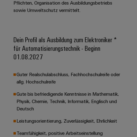
&
Solution
Pflichten, Organisation des Ausbildungsbetriebs
Automation
PSIRT
Systeme
Gas
Partner
sowie Umweltschutz vermittelt.
Sicherer
finden
Stellenbörse
Industrial
Industrial
Betrieb
IoT
Ethernet
Digitale
mit
Solution
vernetzten
Bestellmöglichkeiten
Partner
Dein Profil als Ausbildung zum Elektroniker *
Industrial
Lösungen
Touch-
für
-
Security
für Automatisierungstechnik - Beginn
Panels
eShop
die
Systemintegratoren
01.08.2027
Prozessindustrie
Industrial
Engineering-
OCI-
Service
Photovoltaik
und
Schnittstelle
Guter Realschulabschluss, Fachhochschulreife oder
Platform
Mehr
Visualisierungstools
Messen
Chancen in der
allg. Hochschulreife
Ressourceneffizienz
EDI-
easyConnect
&
Entwicklung
durch
Energiemessung
Schnittstelle
Spannende Aufgabe
Events
Sonnenenergie
Gute bis befriedigende Kenntnisse in Mathematik,
EZA-
in unseren
und
Physik, Chemie, Technik, Informatik, Englisch und
Entwicklungsbereic
Regler
Schaltschrankbau
Smart
Globale
ALLE
Deutsch
Lösungen
Metering
Messen
SERVICES
für
Leistungsorientierung, Zuverlässigkeit, Ehrlichkeit
&
die
Weidmüller
Gerätehersteller
Events
Herausforderungen
Teamfähigkeit, positive Arbeitseinstellung
Industrial
im