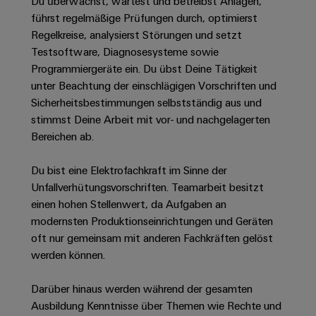
Unternehmensmeldungen
Du überwachst, wartest und betreibst Anlagen,
Technischer
Verbindungslösungen
Systeme
führst regelmäßige Prüfungen durch, optimierst
Elektronikgehäuse
Support
für
Offene
Fachpressemeldungen
und
Regelkreise, analysierst Störungen und setzt
Geräte
Ausbildungs-
Blitz-
Lösungen
Umweltbezogene
Testsoftware, Diagnosesysteme sowie
Pressekontakt
Konventionelle
und
und
Produktkonformität
Programmiergeräte ein. Du übst Deine Tätigkeit
Energieerzeugung
Dezentrale
Studienplätze
unter Beachtung der einschlägigen Vorschriften und
Überspannungsschutz
Zukunftssicherheit
Automatisierung
Engineering
Sicherheitsbestimmungen selbstständig aus und
für
Unsere
PV
Daten
stimmst Deine Arbeit mit vor- und nachgelagerten
bewährte
Energiemanagement-
Partner
Veranstaltungen
Generatoranschlusskasten
Bereichen ab.
Energieerzeugung
Lösungen
Technische
IIoT
Aktuelle
Maschinenbau
Feldbusverteiler
Produktkataloge
Du bist eine Elektrofachkraft im Sinne der
IIoT
and
Termine
Lösungen
Unfallverhütungsvorschriften. Teamarbeit besitzt
&
Reparatur
für
Automation
einen hohen Stellenwert, da Aufgaben an
verschiedene
Workshops
Automation
und
Partner
Automatisierung
modernsten Produktionseinrichtungen und Geräten
Segmente
für
Software
Ersatzteile
Netzwerk
der
&
oft nur gemeinsam mit anderen Fachkräften gelöst
Schulklassen
Maschinen
Software
werden können.
Industrial
Trainings
und
IIoT
Fabrikautomation
Analytics
und
and
Steuerungen
Darüber hinaus werden während der gesamten
Webinare
Öl
Automation
Ausbildung Kenntnisse über Themen wie Rechte und
Industrial
I/O-