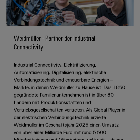
IN
Kabelkonfektionierung
zu
Offene
Leiterplattenklemmen
erlebbar
Weidmüller
Anschlusstechnologie
uns
Stellen
Vertrieb
werden.
Fast
für
Gehäusesysteme
Zahlen
DC-
Delivery
Promotionfahrzeug
Datencenter
Berufserfahrene
und
und
Microgrids
Service
Lösungen
Unternehmen
-
und
Fakten
Weidmüller - Partner der Industrial
Produkte
u-
komponenten
Distribution
Connectivity
Für
für
Unser
OS
Karriere
Beratung
Rechenzentren
Kabeleinführungssysteme
Studierende
Info
Vorstand
Edge
–
und
und
Industrial Connectivity: Elektrifizierung,
effizient,
für
Computing
digitale
Werkstudententätigkeiten
Nachhaltigkeit
zuverlässig,
-
Automatisierung, Digitalisierung, elektrische
unsere
Planung
skalierbar
Industrial
komponenten
Verbindungstechnik und erneuerbare Energien –
Partner
Praktika
Weidmüller
5G
Märkte, in denen Weidmüller zu Hause ist. Das 1850
Energiespeicher
easyConnect
Academy
Anschlussleitungen,
Vertrieb
Abschlussarbeiten
gegründete Familienunternehmen ist in über 80
Lösungen
-
Single
Patchkabel
und
Ländern mit Produktionsstätten und
People
Ihre
Großhandelssuche
Neuanfang
Produkte
Pair
und
Vertriebsgesellschaften vertreten. Als Global Player in
&
für
Industrial
für
Ethernet
Kabel
der elektrischen Verbindungstechnik erzielte
Energiespeichersysteme
Culture
Service
Studienabbrecher
Weidmüller im Geschäftsjahr 2025 einen Umsatz
(ESS)
SPS
Platform
News
von über einer Milliarde Euro mit rund 5.500
Compliance
Energieübertragung
Offene
Systemverkabelung
Mitarbeiterinnen und Mitarbeitern weltweit – davon