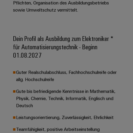
&
Solution
Pflichten, Organisation des Ausbildungsbetriebs
Automation
PSIRT
Systeme
Gas
Partner
sowie Umweltschutz vermittelt.
Sicherer
finden
Stellenbörse
Industrial
Industrial
Betrieb
IoT
Ethernet
Digitale
mit
Solution
vernetzten
Bestellmöglichkeiten
Partner
Dein Profil als Ausbildung zum Elektroniker *
Industrial
Lösungen
Touch-
für
-
Security
für Automatisierungstechnik - Beginn
Panels
eShop
die
Systemintegratoren
01.08.2027
Prozessindustrie
Industrial
Engineering-
OCI-
Service
Photovoltaik
und
Schnittstelle
Guter Realschulabschluss, Fachhochschulreife oder
Platform
Mehr
Visualisierungstools
Messen
Chancen in der
allg. Hochschulreife
Ressourceneffizienz
EDI-
easyConnect
&
Entwicklung
durch
Energiemessung
Schnittstelle
Spannende Aufgabe
Events
Sonnenenergie
Gute bis befriedigende Kenntnisse in Mathematik,
EZA-
in unseren
und
Physik, Chemie, Technik, Informatik, Englisch und
Entwicklungsbereic
Regler
Schaltschrankbau
Smart
Globale
ALLE
Deutsch
Lösungen
Metering
Messen
SERVICES
für
Leistungsorientierung, Zuverlässigkeit, Ehrlichkeit
&
die
Weidmüller
Gerätehersteller
Events
Herausforderungen
Teamfähigkeit, positive Arbeitseinstellung
Industrial
im