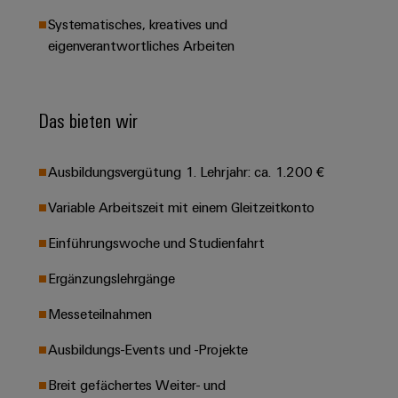
Leiterplattensteckverbinder
Schaltschrankbau
AI
Karriere auf
Systematisches, kreatives und
&
dem Kindel
Schienenfahrzeuge
eigenverantwortliches Arbeiten
Remote
Leiterplattenklemmen
Unser
Moderne
Access
neues
und
PCB
Distribution
&
digitale
Center in
Connector
Das bieten wir
Lösungen
Thüringen
Cloud-
für
Services
Services
klimafreundliche
Mobilitat
Ausbildungsvergütung 1. Lehrjahr: ca. 1.200 €
Original
Industrial
im
Equipment
Bahnverkehr
Service
Variable Arbeitszeit mit einem Gleitzeitkonto
Manufacturer
Platform
Schiffbau
Einführungswoche und Studienfahrt
(OEM)
easyConnect
Umfassende
Verbindungslösungen
Ergänzungslehrgänge
für
die
Messeteilnahmen
Werkstatt
maritime
Industrie
&
Ausbildungs-Events und -Projekte
Zubehör
Wasseraufbereitung
Breit gefächertes Weiter- und
&