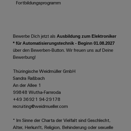
Werkzeuge
Fortbildungsprogramm
Abwasseraufbereitung
Automaten
Lösungen
für
die
Software
Wasser-
und
Bewerbe Dich jetzt als
Ausbildung zum Elektroniker
Markierer
Abwasserindustrie
* für Automatisierungstechnik - Beginn 01.08.2027
Industriedrucker
über den Bewerben-Button. Wir freuen uns auf Deine
Wasserstoff
Bewerbung!
Wasserstoff
Industrieleuchte
als
Schlüsseltechnologie
Thüringische Weidmüller GmbH
Cabinet
für
Sandra Raßbach
die
Infrastructure
An der Allee 1
Energiewende
99848 Wutha-Farnroda
Windenergie
+49 36921 94-29178
Assemblierungsservice
Effizienter
recruiting@weidmueller.com
Betrieb
von
Bestückte
* Im Sinne der Charta der Vielfalt sind Geschlecht,
Windparks
Klemmenleisten
Alter, Herkunft, Religion, Behinderung oder sexuelle