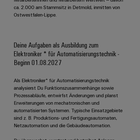
Schaltschrank-
Connectivity
Messen
und
Stellen
&
ca. 2.000 am Stammsitz in Detmold, inmitten von
Weidmüller
und
Consulting
-
für
Migrationslösungen
Ostwestfalen-Lippe.
Welt
Feldebene
Newsletter
verteilung
Studierende
Digitales
Anmeldung
Serviceschnittstellen
Orange
Stabilität
Feldverdrahtung
Engineering
und
Mag
Verteilerboxen
Sicherheit
Smart
Deine Aufgaben als Ausbildung zum
Für
|
Weidmüller
für
Kundenservice
Cabinet
Elektroniker * für Automatisierungstechnik -
moderne
Schülerinnen
Kundenmagazin
Configurator
Energienetze
Building
Beginn 01.08.2027
und
Webshop
Elektronik
Länder
PCB
Schüler
Gebäudeinfrastruktur
Smart
Connector
Preisliste
Koppelrelais
Lösungen
Management
Metering
Als Elektroniker* für Automatisierungstechnik
Ausbildung
Services
für
&
Informationen
analysierst Du Funktionszusammenhänge sowie
Kataloganforderung
die
Weidmüller
Halbleiterrelais
Duales
Prozessabläufe, entwirfst Änderungen und planst
spezifischen
und
Akkreditiertes
Configurator
Anforderungen
Erweiterungen von mechatronischen und
Studium
Zertifikate
Labor
Trennverstärker
in
automatisierten Systemen. Typische Einsatzgebiete
der
Workplace
und
Schülerpraktika
sind z. B. Produktions- und Fertigungsautomaten,
Gebäudeinfrastruktur
Solutions
Messumformer
Netzautomation und die Gebäudeautomation.
Presse
Support
Erfolgreiche
Gerätehersteller
Stromversorgungen
Karrierewege
Innovative