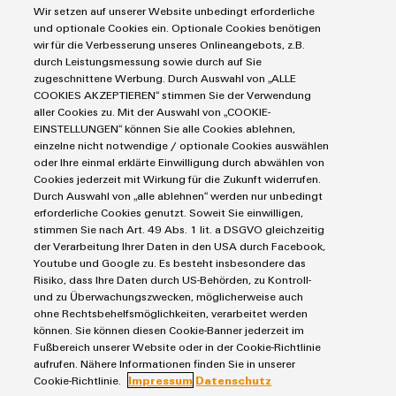
Automatisierung
Wir setzen auf unserer Website unbedingt erforderliche
Leiterplattensteckverbinder und Leiterplattenklemmen
Service
Industrial IoT
und optionale Cookies ein. Optionale Cookies benötigen
Markierungssysteme
wir für die Verbesserung unseres Onlineangebots, z.B.
Umwe
Industrial Security
Connectivity Consulting
durch Leistungsmessung sowie durch auf Sie
Reihenklemmen
Produ
Single Pair Ethernet
Industrien
eShop / Digitale Bestellmöglichkeiten
zugeschnittene Werbung. Durch Auswahl von „ALLE
Schne
Stromversorgungen
COOKIES AKZEPTIEREN“ stimmen Sie der Verwendung
Smart Metering
Engineering-Daten
einfa
Datencenter
aller Cookies zu. Mit der Auswahl von „COOKIE-
REACH
SNAP IN Anschlusstechnologie
PCB Connector Services
EINSTELLUNGEN“ können Sie alle Cookies ablehnen,
AGB
PCF-D
Gerätehersteller
Workplace Solutions
herun
einzelne nicht notwendige / optionale Cookies auswählen
Support Center
Impressum
Maschinenbau
oder Ihre einmal erklärte Einwilligung durch abwählen von
Technische Produktkataloge
Einkaufs- /Lieferanteninformationen
Cookies jederzeit mit Wirkung für die Zukunft widerrufen.
Photovoltaik
Durch Auswahl von „alle ablehnen“ werden nur unbedingt
Weidmüller Configurator
Datenschutzerklärung
Wasserstoff
erforderliche Cookies genutzt. Soweit Sie einwilligen,
Cookie Richtlinie
Weidmüller Industry Match
stimmen Sie nach Art. 49 Abs. 1 lit. a DSGVO gleichzeitig
Weidmüller
der Verarbeitung Ihrer Daten in den USA durch Facebook,
Cookie Einstellungen
Windenergie
Configurator
Youtube und Google zu. Es besteht insbesondere das
Risiko, dass Ihre Daten durch US-Behörden, zu Kontroll-
Digital
Weidmüller GmbH & Co KG
Engineering
und zu Überwachungszwecken, möglicherweise auch
auf einem
ohne Rechtsbehelfsmöglichkeiten, verarbeitet werden
Klingenbergstraße 26
neuen Niveau
können. Sie können diesen Cookie-Banner jederzeit im
‒ intuitiv,
32758 Detmold
Fußbereich unserer Website oder in der Cookie-Richtlinie
unkompliziert,
aufrufen. Nähere Informationen finden Sie in unserer
schnell
Tel.: +49 5231 14-280
Cookie-Richtlinie.
Impressum
Datenschutz