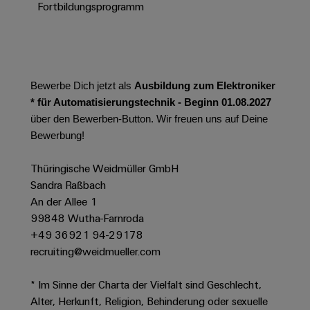
Werkzeuge
Fortbildungsprogramm
Abwasseraufbereitung
Automaten
Lösungen
für
die
Software
Wasser-
und
Bewerbe Dich jetzt als
Ausbildung zum Elektroniker
Markierer
Abwasserindustrie
* für Automatisierungstechnik - Beginn 01.08.2027
Industriedrucker
über den Bewerben-Button. Wir freuen uns auf Deine
Wasserstoff
Bewerbung!
Wasserstoff
Industrieleuchte
als
Schlüsseltechnologie
Thüringische Weidmüller GmbH
Cabinet
für
Sandra Raßbach
die
Infrastructure
An der Allee 1
Energiewende
99848 Wutha-Farnroda
Windenergie
+49 36921 94-29178
Assemblierungsservice
Effizienter
recruiting@weidmueller.com
Betrieb
von
Bestückte
* Im Sinne der Charta der Vielfalt sind Geschlecht,
Windparks
Klemmenleisten
Alter, Herkunft, Religion, Behinderung oder sexuelle