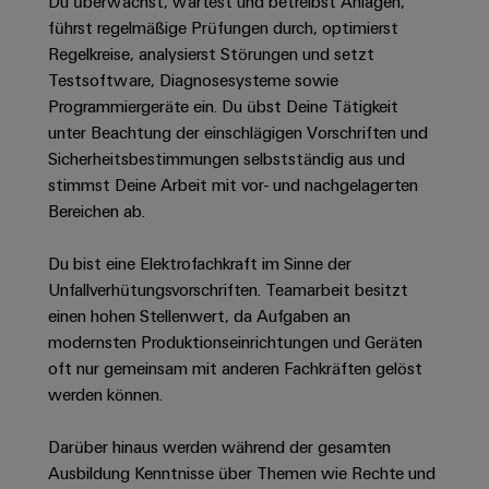
Unternehmensmeldungen
Du überwachst, wartest und betreibst Anlagen,
Technischer
Verbindungslösungen
Systeme
führst regelmäßige Prüfungen durch, optimierst
Elektronikgehäuse
Support
für
Offene
Fachpressemeldungen
und
Regelkreise, analysierst Störungen und setzt
Geräte
Ausbildungs-
Blitz-
Lösungen
Umweltbezogene
Testsoftware, Diagnosesysteme sowie
Pressekontakt
Konventionelle
und
und
Produktkonformität
Programmiergeräte ein. Du übst Deine Tätigkeit
Energieerzeugung
Dezentrale
Studienplätze
unter Beachtung der einschlägigen Vorschriften und
Überspannungsschutz
Zukunftssicherheit
Automatisierung
Engineering
Sicherheitsbestimmungen selbstständig aus und
für
Unsere
PV
Daten
stimmst Deine Arbeit mit vor- und nachgelagerten
bewährte
Energiemanagement-
Partner
Veranstaltungen
Generatoranschlusskasten
Bereichen ab.
Energieerzeugung
Lösungen
Technische
IIoT
Aktuelle
Maschinenbau
Feldbusverteiler
Produktkataloge
Du bist eine Elektrofachkraft im Sinne der
IIoT
and
Termine
Lösungen
Unfallverhütungsvorschriften. Teamarbeit besitzt
&
Reparatur
für
Automation
einen hohen Stellenwert, da Aufgaben an
verschiedene
Workshops
Automation
und
Partner
Automatisierung
modernsten Produktionseinrichtungen und Geräten
Segmente
für
Software
Ersatzteile
Netzwerk
der
&
oft nur gemeinsam mit anderen Fachkräften gelöst
Schulklassen
Maschinen
Software
werden können.
Industrial
Trainings
und
IIoT
Fabrikautomation
Analytics
und
and
Steuerungen
Darüber hinaus werden während der gesamten
Webinare
Öl
Automation
Ausbildung Kenntnisse über Themen wie Rechte und
Industrial
I/O-