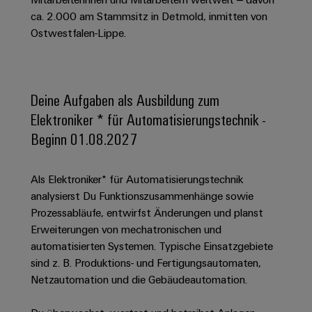
Schaltschrank-
Connectivity
Messen
und
Stellen
&
ca. 2.000 am Stammsitz in Detmold, inmitten von
Weidmüller
und
Consulting
-
für
Migrationslösungen
Ostwestfalen-Lippe.
Welt
Feldebene
Newsletter
verteilung
Studierende
Digitales
Anmeldung
Serviceschnittstellen
Orange
Stabilität
Feldverdrahtung
Engineering
und
Mag
Verteilerboxen
Sicherheit
Smart
Deine Aufgaben als Ausbildung zum
Für
|
Weidmüller
für
Kundenservice
Cabinet
Elektroniker * für Automatisierungstechnik -
moderne
Schülerinnen
Kundenmagazin
Configurator
Energienetze
Building
Beginn 01.08.2027
und
Webshop
Elektronik
Länder
PCB
Schüler
Gebäudeinfrastruktur
Smart
Connector
Preisliste
Koppelrelais
Lösungen
Management
Metering
Als Elektroniker* für Automatisierungstechnik
Ausbildung
Services
für
&
Informationen
analysierst Du Funktionszusammenhänge sowie
Kataloganforderung
die
Weidmüller
Halbleiterrelais
Duales
Prozessabläufe, entwirfst Änderungen und planst
spezifischen
und
Akkreditiertes
Configurator
Anforderungen
Erweiterungen von mechatronischen und
Studium
Zertifikate
Labor
Trennverstärker
in
automatisierten Systemen. Typische Einsatzgebiete
der
Workplace
und
Schülerpraktika
sind z. B. Produktions- und Fertigungsautomaten,
Gebäudeinfrastruktur
Solutions
Messumformer
Netzautomation und die Gebäudeautomation.
Presse
Support
Erfolgreiche
Gerätehersteller
Stromversorgungen
Karrierewege
Innovative