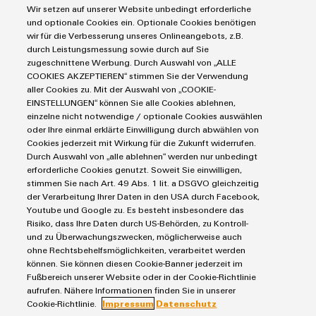
Automatisierung
Wir setzen auf unserer Website unbedingt erforderliche
Leiterplattensteckverbinder und Leiterplattenklemmen
Service
Industrial IoT
und optionale Cookies ein. Optionale Cookies benötigen
Markierungssysteme
wir für die Verbesserung unseres Onlineangebots, z.B.
Umwe
Industrial Security
Connectivity Consulting
durch Leistungsmessung sowie durch auf Sie
Reihenklemmen
Produ
Single Pair Ethernet
Industrien
eShop / Digitale Bestellmöglichkeiten
zugeschnittene Werbung. Durch Auswahl von „ALLE
Schne
Stromversorgungen
COOKIES AKZEPTIEREN“ stimmen Sie der Verwendung
Smart Metering
Engineering-Daten
einfa
Datencenter
aller Cookies zu. Mit der Auswahl von „COOKIE-
REACH
SNAP IN Anschlusstechnologie
PCB Connector Services
EINSTELLUNGEN“ können Sie alle Cookies ablehnen,
AGB
PCF-D
Gerätehersteller
Workplace Solutions
herun
einzelne nicht notwendige / optionale Cookies auswählen
Support Center
Impressum
Maschinenbau
oder Ihre einmal erklärte Einwilligung durch abwählen von
Technische Produktkataloge
Einkaufs- /Lieferanteninformationen
Cookies jederzeit mit Wirkung für die Zukunft widerrufen.
Photovoltaik
Durch Auswahl von „alle ablehnen“ werden nur unbedingt
Weidmüller Configurator
Datenschutzerklärung
Wasserstoff
erforderliche Cookies genutzt. Soweit Sie einwilligen,
Cookie Richtlinie
Weidmüller Industry Match
stimmen Sie nach Art. 49 Abs. 1 lit. a DSGVO gleichzeitig
Weidmüller
der Verarbeitung Ihrer Daten in den USA durch Facebook,
Cookie Einstellungen
Windenergie
Configurator
Youtube und Google zu. Es besteht insbesondere das
Risiko, dass Ihre Daten durch US-Behörden, zu Kontroll-
Digital
Weidmüller GmbH & Co KG
Engineering
und zu Überwachungszwecken, möglicherweise auch
auf einem
ohne Rechtsbehelfsmöglichkeiten, verarbeitet werden
Klingenbergstraße 26
neuen Niveau
können. Sie können diesen Cookie-Banner jederzeit im
‒ intuitiv,
32758 Detmold
Fußbereich unserer Website oder in der Cookie-Richtlinie
unkompliziert,
aufrufen. Nähere Informationen finden Sie in unserer
schnell
Tel.: +49 5231 14-280
Cookie-Richtlinie.
Impressum
Datenschutz