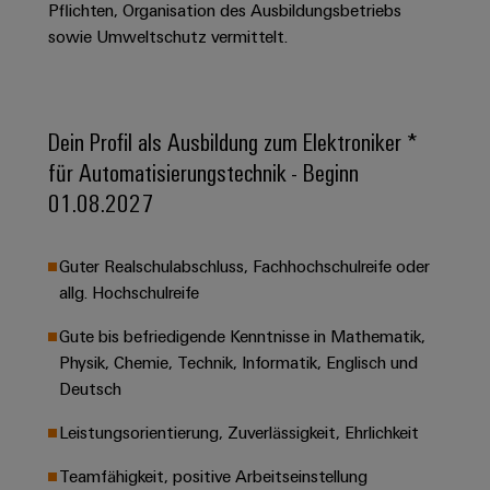
&
Solution
Pflichten, Organisation des Ausbildungsbetriebs
Automation
PSIRT
Systeme
Gas
Partner
sowie Umweltschutz vermittelt.
Sicherer
finden
Stellenbörse
Industrial
Industrial
Betrieb
IoT
Ethernet
Digitale
mit
Solution
vernetzten
Bestellmöglichkeiten
Partner
Dein Profil als Ausbildung zum Elektroniker *
Industrial
Lösungen
Touch-
für
-
Security
für Automatisierungstechnik - Beginn
Panels
eShop
die
Systemintegratoren
01.08.2027
Prozessindustrie
Industrial
Engineering-
OCI-
Service
Photovoltaik
und
Schnittstelle
Guter Realschulabschluss, Fachhochschulreife oder
Platform
Mehr
Visualisierungstools
Messen
Chancen in der
allg. Hochschulreife
Ressourceneffizienz
EDI-
easyConnect
&
Entwicklung
durch
Energiemessung
Schnittstelle
Spannende Aufgabe
Events
Sonnenenergie
Gute bis befriedigende Kenntnisse in Mathematik,
EZA-
in unseren
und
Physik, Chemie, Technik, Informatik, Englisch und
Entwicklungsbereic
Regler
Schaltschrankbau
Smart
Globale
ALLE
Deutsch
Lösungen
Metering
Messen
SERVICES
für
Leistungsorientierung, Zuverlässigkeit, Ehrlichkeit
&
die
Weidmüller
Gerätehersteller
Events
Herausforderungen
Teamfähigkeit, positive Arbeitseinstellung
Industrial
im