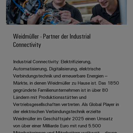
IN
Kabelkonfektionierung
zu
Offene
Leiterplattenklemmen
erlebbar
Weidmüller
Anschlusstechnologie
uns
Stellen
Vertrieb
werden.
Fast
für
Gehäusesysteme
Zahlen
DC-
Delivery
Promotionfahrzeug
Datencenter
Berufserfahrene
und
und
Microgrids
Service
Lösungen
Unternehmen
-
und
Fakten
Weidmüller - Partner der Industrial
Produkte
u-
komponenten
Distribution
Connectivity
Für
für
Unser
OS
Karriere
Beratung
Rechenzentren
Kabeleinführungssysteme
Studierende
Info
Vorstand
Edge
–
und
und
Industrial Connectivity: Elektrifizierung,
effizient,
für
Computing
digitale
Werkstudententätigkeiten
Nachhaltigkeit
zuverlässig,
-
Automatisierung, Digitalisierung, elektrische
unsere
Planung
skalierbar
Industrial
komponenten
Verbindungstechnik und erneuerbare Energien –
Partner
Praktika
Weidmüller
5G
Märkte, in denen Weidmüller zu Hause ist. Das 1850
Energiespeicher
easyConnect
Academy
Anschlussleitungen,
Vertrieb
Abschlussarbeiten
gegründete Familienunternehmen ist in über 80
Lösungen
-
Single
Patchkabel
und
Ländern mit Produktionsstätten und
People
Ihre
Großhandelssuche
Neuanfang
Produkte
Pair
und
Vertriebsgesellschaften vertreten. Als Global Player in
&
für
Industrial
für
Ethernet
Kabel
der elektrischen Verbindungstechnik erzielte
Energiespeichersysteme
Culture
Service
Studienabbrecher
Weidmüller im Geschäftsjahr 2025 einen Umsatz
(ESS)
SPS
Platform
News
von über einer Milliarde Euro mit rund 5.500
Compliance
Energieübertragung
Offene
Systemverkabelung
Mitarbeiterinnen und Mitarbeitern weltweit – davon