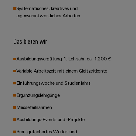
Leiterplattensteckverbinder
Schaltschrankbau
AI
Karriere auf
Systematisches, kreatives und
&
dem Kindel
Schienenfahrzeuge
eigenverantwortliches Arbeiten
Remote
Leiterplattenklemmen
Unser
Moderne
Access
neues
und
PCB
Distribution
&
digitale
Center in
Connector
Das bieten wir
Lösungen
Thüringen
Cloud-
für
Services
Services
klimafreundliche
Mobilitat
Ausbildungsvergütung 1. Lehrjahr: ca. 1.200 €
Original
Industrial
im
Equipment
Bahnverkehr
Service
Variable Arbeitszeit mit einem Gleitzeitkonto
Manufacturer
Platform
Schiffbau
Einführungswoche und Studienfahrt
(OEM)
easyConnect
Umfassende
Verbindungslösungen
Ergänzungslehrgänge
für
die
Messeteilnahmen
Werkstatt
maritime
Industrie
&
Ausbildungs-Events und -Projekte
Zubehör
Wasseraufbereitung
Breit gefächertes Weiter- und
&