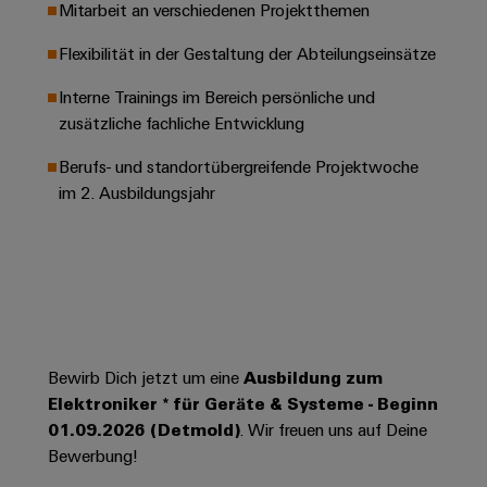
Leiterplattensteckverbinder
Mitarbeit an verschiedenen Projektthemen
Schaltschrankbau
AI
Karriere auf
&
dem Kindel
Schienenfahrzeuge
Flexibilität in der Gestaltung der Abteilungseinsätze
Remote
Leiterplattenklemmen
Unser
Moderne
Access
neues
Interne Trainings im Bereich persönliche und
und
PCB
Distribution
&
digitale
zusätzliche fachliche Entwicklung
Center in
Connector
Lösungen
Thüringen
Cloud-
für
Berufs- und standortübergreifende Projektwoche
Services
Services
klimafreundliche
im 2. Ausbildungsjahr
Mobilitat
Original
Industrial
im
Equipment
Bahnverkehr
Service
Manufacturer
Platform
Schiffbau
(OEM)
easyConnect
Umfassende
Verbindungslösungen
für
die
Bewirb Dich jetzt um eine
Ausbildung zum
Werkstatt
maritime
Elektroniker * für Geräte & Systeme - Beginn
Industrie
&
01.09.2026 (Detmold)
. Wir freuen uns auf Deine
Zubehör
Wasseraufbereitung
Bewerbung!
&