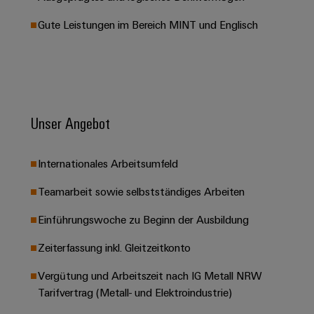
&
Solution
Automation
PSIRT
Systeme
Gas
Partner
Gute Leistungen im Bereich MINT und Englisch
Sicherer
finden
Stellenbörse
Industrial
Industrial
Betrieb
IoT
Ethernet
Digitale
mit
Solution
vernetzten
Bestellmöglichkeiten
Partner
Industrial
Lösungen
Touch-
für
-
Security
Panels
eShop
die
Unser Angebot
Systemintegratoren
Prozessindustrie
Industrial
Engineering-
OCI-
Service
Photovoltaik
und
Schnittstelle
Internationales Arbeitsumfeld
Platform
Mehr
Visualisierungstools
Messen
Chancen in der
Ressourceneffizienz
EDI-
easyConnect
Teamarbeit sowie selbstständiges Arbeiten
&
Entwicklung
durch
Energiemessung
Schnittstelle
Spannende Aufgabe
Events
Sonnenenergie
EZA-
Einführungswoche zu Beginn der Ausbildung
in unseren
und
Entwicklungsbereic
Regler
Schaltschrankbau
Smart
Globale
Zeiterfassung inkl. Gleitzeitkonto
ALLE
Lösungen
Metering
Messen
SERVICES
für
Vergütung und Arbeitszeit nach IG Metall NRW
&
die
Weidmüller
Gerätehersteller
Tarifvertrag (Metall- und Elektroindustrie)
Events
Herausforderungen
Industrial
im