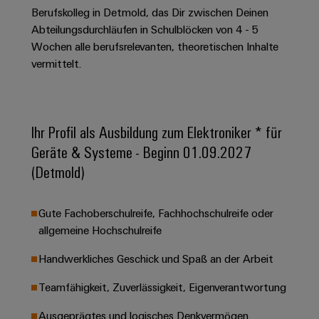
Unternehmensmeldungen
Technischer
Verbindungslösungen
Berufskolleg in Detmold, das Dir zwischen Deinen
Systeme
Elektronikgehäuse
Support
für
Offene
Abteilungsdurchläufen in Schulblöcken von 4 - 5
Fachpressemeldungen
und
Geräte
Ausbildungs-
Wochen alle berufsrelevanten, theoretischen Inhalte
Blitz-
Lösungen
Umweltbezogene
Pressekontakt
Konventionelle
und
vermittelt.
und
Produktkonformität
Energieerzeugung
Dezentrale
Studienplätze
Überspannungsschutz
Zukunftssicherheit
Automatisierung
Engineering
für
Unsere
PV
Daten
bewährte
Ihr Profil als Ausbildung zum Elektroniker * für
Energiemanagement-
Partner
Veranstaltungen
Generatoranschlusskasten
Energieerzeugung
Lösungen
Technische
Geräte & Systeme - Beginn 01.09.2027
IIoT
Aktuelle
Maschinenbau
Feldbusverteiler
Produktkataloge
(Detmold)
IIoT
and
Termine
Lösungen
&
Reparatur
für
Automation
verschiedene
Workshops
Gute Fachoberschulreife, Fachhochschulreife oder
Automation
und
Partner
Automatisierung
Segmente
allgemeine Hochschulreife
für
Software
Ersatzteile
Netzwerk
der
&
Schulklassen
Maschinen
Software
Handwerkliches Geschick und Spaß an der Arbeit
Industrial
Trainings
und
IIoT
Fabrikautomation
Analytics
und
and
Steuerungen
Teamfähigkeit, Zuverlässigkeit, Eigenverantwortung
Webinare
Öl
Automation
Industrial
I/O-
Ausgeprägtes und logisches Denkvermögen