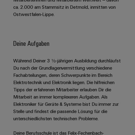
Schaltschrank-
Connectivity
Messen
und
Stellen
&
ca. 2.000 am Stammsitz in Detmold, inmitten von
Weidmüller
und
Consulting
-
für
Migrationslösungen
Ostwestfalen-Lippe.
Welt
Feldebene
Newsletter
verteilung
Studierende
Digitales
Anmeldung
Serviceschnittstellen
Orange
Stabilität
Feldverdrahtung
Engineering
und
Mag
Verteilerboxen
Sicherheit
Smart
Deine Aufgaben
Für
|
Weidmüller
für
Kundenservice
Cabinet
moderne
Schülerinnen
Kundenmagazin
Configurator
Energienetze
Building
und
Webshop
Während Deiner 3 ½-jährigen Ausbildung durchläufst
Elektronik
Länder
PCB
Schüler
Gebäudeinfrastruktur
Du nach der Grundlagenvermittlung verschiedene
Smart
Connector
Preisliste
Koppelrelais
Lösungen
Fachabteilungen, deren Schwerpunkte im Bereich
Management
Metering
Ausbildung
Services
für
&
Elektrotechnik und Elektronik liegen. Die hilfreichen
Informationen
Kataloganforderung
die
Tipps der erfahrenen Mitarbeiter erlauben Dir die
Weidmüller
Halbleiterrelais
Duales
spezifischen
und
Akkreditiertes
Mitarbeit an immer komplexeren Aufgaben. Als
Configurator
Anforderungen
Studium
Zertifikate
Labor
Trennverstärker
in
Elektroniker für Geräte & Systeme bist Du immer zur
der
Workplace
und
Stelle und findest die passende Lösung für die
Schülerpraktika
Gebäudeinfrastruktur
Solutions
Messumformer
unterschiedlichsten technischen Probleme.
Presse
Support
Erfolgreiche
Gerätehersteller
Stromversorgungen
Karrierewege
Deine Berufsschule ist das Felix-Fechenbach-
Innovative