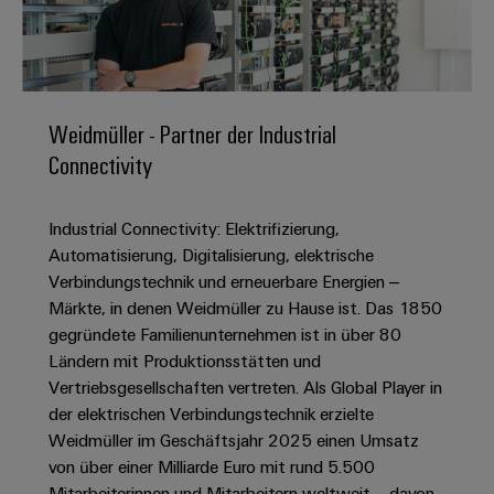
IN
Kabelkonfektionierung
zu
Offene
Leiterplattenklemmen
erlebbar
Weidmüller
Anschlusstechnologie
uns
Stellen
Vertrieb
werden.
Fast
für
Gehäusesysteme
Zahlen
DC-
Delivery
Promotionfahrzeug
Datencenter
Berufserfahrene
und
und
Microgrids
Service
Lösungen
Unternehmen
-
und
Fakten
Weidmüller - Partner der Industrial
Produkte
u-
komponenten
Distribution
Connectivity
Für
für
Unser
OS
Karriere
Beratung
Rechenzentren
Kabeleinführungssysteme
Studierende
Info
Vorstand
Edge
–
und
und
Industrial Connectivity: Elektrifizierung,
effizient,
für
Computing
digitale
Werkstudententätigkeiten
Nachhaltigkeit
zuverlässig,
-
Automatisierung, Digitalisierung, elektrische
unsere
Planung
skalierbar
Industrial
komponenten
Verbindungstechnik und erneuerbare Energien –
Partner
Praktika
Weidmüller
5G
Märkte, in denen Weidmüller zu Hause ist. Das 1850
Energiespeicher
easyConnect
Academy
Anschlussleitungen,
Vertrieb
Abschlussarbeiten
gegründete Familienunternehmen ist in über 80
Lösungen
-
Single
Patchkabel
und
Ländern mit Produktionsstätten und
People
Ihre
Großhandelssuche
Neuanfang
Produkte
Pair
und
Vertriebsgesellschaften vertreten. Als Global Player in
&
für
Industrial
für
Ethernet
Kabel
der elektrischen Verbindungstechnik erzielte
Energiespeichersysteme
Culture
Service
Studienabbrecher
Weidmüller im Geschäftsjahr 2025 einen Umsatz
(ESS)
SPS
Platform
News
von über einer Milliarde Euro mit rund 5.500
Compliance
Energieübertragung
Offene
Systemverkabelung
Mitarbeiterinnen und Mitarbeitern weltweit – davon