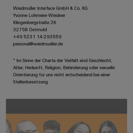
Werkzeuge
Abwasseraufbereitung
Weidmüller Interface GmbH & Co. KG
Automaten
Lösungen
Yvonne Lohmeier-Weidner
für
Klingenbergstraße 26
die
Software
32758 Detmold
Wasser-
+49 5231 14-293559
und
Markierer
Abwasserindustrie
personal@weidmueller.de
Industriedrucker
Wasserstoff
* Im Sinne der Charta der Vielfalt sind Geschlecht,
Wasserstoff
Industrieleuchte
als
Alter, Herkunft, Religion, Behinderung oder sexuelle
Schlüsseltechnologie
Orientierung für uns nicht entscheidend bei einer
Cabinet
für
Stellenbesetzung.
die
Infrastructure
Energiewende
Windenergie
Assemblierungsservice
Effizienter
Betrieb
von
Bestückte
Windparks
Klemmenleisten