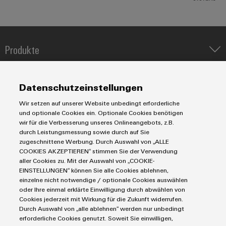
Umwe
Produ
Produkte
Schne
einfa
IIoT & Automation Software
REACH
PCF-D
Lösungen & Technologien
Industriedrucker
herun
Datenschutzeinstellungen
Koppelrelais
Automatisierung
Wir setzen auf unserer Website unbedingt erforderliche
Leiterplattensteckverbinder und Leiterplattenklemmen
Service
Industrial IoT
und optionale Cookies ein. Optionale Cookies benötigen
Markierungssysteme
wir für die Verbesserung unseres Onlineangebots, z.B.
Industrial Security
Connectivity Consulting
durch Leistungsmessung sowie durch auf Sie
Reihenklemmen
Weidmüller
Single Pair Ethernet
Industrien
eShop / Digitale Bestellmöglichkeiten
zugeschnittene Werbung. Durch Auswahl von „ALLE
Configurator
Stromversorgungen
COOKIES AKZEPTIEREN“ stimmen Sie der Verwendung
Smart Metering
Engineering-Daten
Datencenter
Digital
aller Cookies zu. Mit der Auswahl von „COOKIE-
SNAP IN Anschlusstechnologie
Engineering
PCB Connector Services
EINSTELLUNGEN“ können Sie alle Cookies ablehnen,
AGB
Gerätehersteller
auf einem
Workplace Solutions
einzelne nicht notwendige / optionale Cookies auswählen
Support Center
neuen Niveau
Impressum
Maschinenbau
oder Ihre einmal erklärte Einwilligung durch abwählen von
‒ intuitiv,
Technische Produktkataloge
Einkaufs- /Lieferanteninformationen
Cookies jederzeit mit Wirkung für die Zukunft widerrufen.
Photovoltaik
unkompliziert,
Durch Auswahl von „alle ablehnen“ werden nur unbedingt
schnell
Weidmüller Configurator
Datenschutzerklärung
Wasserstoff
erforderliche Cookies genutzt. Soweit Sie einwilligen,