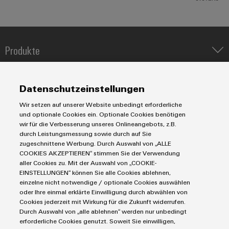
Umwe
Produ
Produkte
Schne
einfa
IIoT & Automation Software
REACH
PCF-D
Lösungen & Technologien
Industriedrucker
herun
Datenschutzeinstellungen
Koppelrelais
Automatisierung
Wir setzen auf unserer Website unbedingt erforderliche
Leiterplattensteckverbinder und Leiterplattenklemmen
Service
Industrial IoT
und optionale Cookies ein. Optionale Cookies benötigen
Markierungssysteme
wir für die Verbesserung unseres Onlineangebots, z.B.
Industrial Security
Connectivity Consulting
durch Leistungsmessung sowie durch auf Sie
Reihenklemmen
Weidmüller
Single Pair Ethernet
Industrien
eShop / Digitale Bestellmöglichkeiten
zugeschnittene Werbung. Durch Auswahl von „ALLE
Configurator
Stromversorgungen
COOKIES AKZEPTIEREN“ stimmen Sie der Verwendung
Smart Metering
Engineering-Daten
Datencenter
Digital
aller Cookies zu. Mit der Auswahl von „COOKIE-
SNAP IN Anschlusstechnologie
Engineering
PCB Connector Services
EINSTELLUNGEN“ können Sie alle Cookies ablehnen,
AGB
Gerätehersteller
auf einem
Workplace Solutions
einzelne nicht notwendige / optionale Cookies auswählen
Support Center
neuen Niveau
Impressum
Maschinenbau
oder Ihre einmal erklärte Einwilligung durch abwählen von
‒ intuitiv,
Technische Produktkataloge
Einkaufs- /Lieferanteninformationen
Cookies jederzeit mit Wirkung für die Zukunft widerrufen.
Photovoltaik
unkompliziert,
Durch Auswahl von „alle ablehnen“ werden nur unbedingt
schnell
Weidmüller Configurator
Datenschutzerklärung
Wasserstoff
erforderliche Cookies genutzt. Soweit Sie einwilligen,