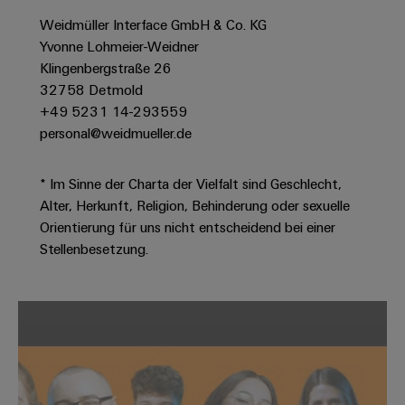
Werkzeuge
Abwasseraufbereitung
Weidmüller Interface GmbH & Co. KG
Automaten
Lösungen
Yvonne Lohmeier-Weidner
für
Klingenbergstraße 26
die
Software
32758 Detmold
Wasser-
+49 5231 14-293559
und
Markierer
Abwasserindustrie
personal@weidmueller.de
Industriedrucker
Wasserstoff
* Im Sinne der Charta der Vielfalt sind Geschlecht,
Wasserstoff
Industrieleuchte
als
Alter, Herkunft, Religion, Behinderung oder sexuelle
Schlüsseltechnologie
Orientierung für uns nicht entscheidend bei einer
Cabinet
für
Stellenbesetzung.
die
Infrastructure
Energiewende
Windenergie
Assemblierungsservice
Effizienter
Betrieb
von
Bestückte
Windparks
Klemmenleisten