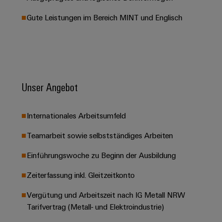
&
Solution
Automation
PSIRT
Systeme
Gas
Partner
Gute Leistungen im Bereich MINT und Englisch
Sicherer
finden
Stellenbörse
Industrial
Industrial
Betrieb
IoT
Ethernet
Digitale
mit
Solution
vernetzten
Bestellmöglichkeiten
Partner
Industrial
Lösungen
Touch-
für
-
Security
Panels
eShop
die
Unser Angebot
Systemintegratoren
Prozessindustrie
Industrial
Engineering-
OCI-
Service
Photovoltaik
und
Schnittstelle
Internationales Arbeitsumfeld
Platform
Mehr
Visualisierungstools
Messen
Chancen in der
Ressourceneffizienz
EDI-
easyConnect
Teamarbeit sowie selbstständiges Arbeiten
&
Entwicklung
durch
Energiemessung
Schnittstelle
Spannende Aufgabe
Events
Sonnenenergie
EZA-
Einführungswoche zu Beginn der Ausbildung
in unseren
und
Entwicklungsbereic
Regler
Schaltschrankbau
Smart
Globale
Zeiterfassung inkl. Gleitzeitkonto
ALLE
Lösungen
Metering
Messen
SERVICES
für
Vergütung und Arbeitszeit nach IG Metall NRW
&
die
Weidmüller
Gerätehersteller
Tarifvertrag (Metall- und Elektroindustrie)
Events
Herausforderungen
Industrial
im