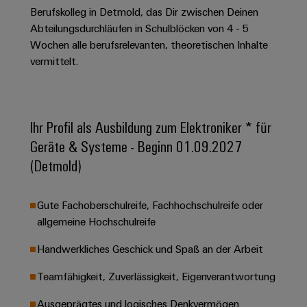
Unternehmensmeldungen
Technischer
Verbindungslösungen
Berufskolleg in Detmold, das Dir zwischen Deinen
Systeme
Elektronikgehäuse
Support
für
Offene
Abteilungsdurchläufen in Schulblöcken von 4 - 5
Fachpressemeldungen
und
Geräte
Ausbildungs-
Wochen alle berufsrelevanten, theoretischen Inhalte
Blitz-
Lösungen
Umweltbezogene
Pressekontakt
Konventionelle
und
vermittelt.
und
Produktkonformität
Energieerzeugung
Dezentrale
Studienplätze
Überspannungsschutz
Zukunftssicherheit
Automatisierung
Engineering
für
Unsere
PV
Daten
bewährte
Ihr Profil als Ausbildung zum Elektroniker * für
Energiemanagement-
Partner
Veranstaltungen
Generatoranschlusskasten
Energieerzeugung
Lösungen
Technische
Geräte & Systeme - Beginn 01.09.2027
IIoT
Aktuelle
Maschinenbau
Feldbusverteiler
Produktkataloge
(Detmold)
IIoT
and
Termine
Lösungen
&
Reparatur
für
Automation
verschiedene
Workshops
Gute Fachoberschulreife, Fachhochschulreife oder
Automation
und
Partner
Automatisierung
Segmente
allgemeine Hochschulreife
für
Software
Ersatzteile
Netzwerk
der
&
Schulklassen
Maschinen
Software
Handwerkliches Geschick und Spaß an der Arbeit
Industrial
Trainings
und
IIoT
Fabrikautomation
Analytics
und
and
Steuerungen
Teamfähigkeit, Zuverlässigkeit, Eigenverantwortung
Webinare
Öl
Automation
Industrial
I/O-
Ausgeprägtes und logisches Denkvermögen