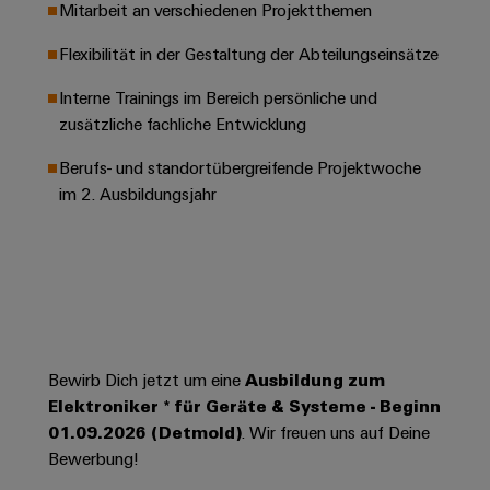
Leiterplattensteckverbinder
Mitarbeit an verschiedenen Projektthemen
Schaltschrankbau
AI
Karriere auf
&
dem Kindel
Schienenfahrzeuge
Flexibilität in der Gestaltung der Abteilungseinsätze
Remote
Leiterplattenklemmen
Unser
Moderne
Access
neues
Interne Trainings im Bereich persönliche und
und
PCB
Distribution
&
digitale
zusätzliche fachliche Entwicklung
Center in
Connector
Lösungen
Thüringen
Cloud-
für
Berufs- und standortübergreifende Projektwoche
Services
Services
klimafreundliche
im 2. Ausbildungsjahr
Mobilitat
Original
Industrial
im
Equipment
Bahnverkehr
Service
Manufacturer
Platform
Schiffbau
(OEM)
easyConnect
Umfassende
Verbindungslösungen
für
die
Bewirb Dich jetzt um eine
Ausbildung zum
Werkstatt
maritime
Elektroniker * für Geräte & Systeme - Beginn
Industrie
&
01.09.2026 (Detmold)
. Wir freuen uns auf Deine
Zubehör
Wasseraufbereitung
Bewerbung!
&