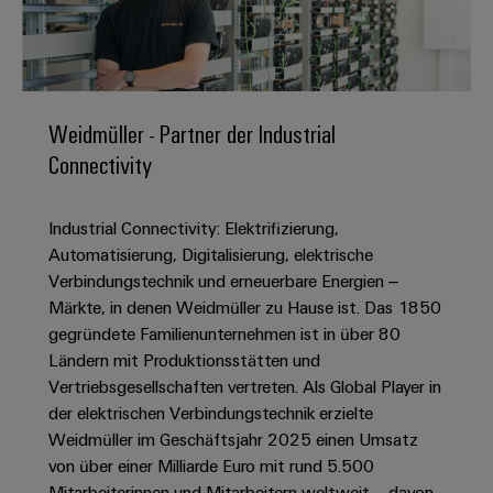
IN
Kabelkonfektionierung
zu
Offene
Leiterplattenklemmen
erlebbar
Weidmüller
Anschlusstechnologie
uns
Stellen
Vertrieb
werden.
Fast
für
Gehäusesysteme
Zahlen
DC-
Delivery
Promotionfahrzeug
Datencenter
Berufserfahrene
und
und
Microgrids
Service
Lösungen
Unternehmen
-
und
Fakten
Weidmüller - Partner der Industrial
Produkte
u-
komponenten
Distribution
Connectivity
Für
für
Unser
OS
Karriere
Beratung
Rechenzentren
Kabeleinführungssysteme
Studierende
Info
Vorstand
Edge
–
und
und
Industrial Connectivity: Elektrifizierung,
effizient,
für
Computing
digitale
Werkstudententätigkeiten
Nachhaltigkeit
zuverlässig,
-
Automatisierung, Digitalisierung, elektrische
unsere
Planung
skalierbar
Industrial
komponenten
Verbindungstechnik und erneuerbare Energien –
Partner
Praktika
Weidmüller
5G
Märkte, in denen Weidmüller zu Hause ist. Das 1850
Energiespeicher
easyConnect
Academy
Anschlussleitungen,
Vertrieb
Abschlussarbeiten
gegründete Familienunternehmen ist in über 80
Lösungen
-
Single
Patchkabel
und
Ländern mit Produktionsstätten und
People
Ihre
Großhandelssuche
Neuanfang
Produkte
Pair
und
Vertriebsgesellschaften vertreten. Als Global Player in
&
für
Industrial
für
Ethernet
Kabel
der elektrischen Verbindungstechnik erzielte
Energiespeichersysteme
Culture
Service
Studienabbrecher
Weidmüller im Geschäftsjahr 2025 einen Umsatz
(ESS)
SPS
Platform
News
von über einer Milliarde Euro mit rund 5.500
Compliance
Energieübertragung
Offene
Systemverkabelung
Mitarbeiterinnen und Mitarbeitern weltweit – davon