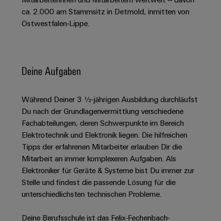
Schaltschrank-
Connectivity
Messen
und
Stellen
&
ca. 2.000 am Stammsitz in Detmold, inmitten von
Weidmüller
und
Consulting
-
für
Migrationslösungen
Ostwestfalen-Lippe.
Welt
Feldebene
Newsletter
verteilung
Studierende
Digitales
Anmeldung
Serviceschnittstellen
Orange
Stabilität
Feldverdrahtung
Engineering
und
Mag
Verteilerboxen
Sicherheit
Smart
Deine Aufgaben
Für
|
Weidmüller
für
Kundenservice
Cabinet
moderne
Schülerinnen
Kundenmagazin
Configurator
Energienetze
Building
und
Webshop
Während Deiner 3 ½-jährigen Ausbildung durchläufst
Elektronik
Länder
PCB
Schüler
Gebäudeinfrastruktur
Du nach der Grundlagenvermittlung verschiedene
Smart
Connector
Preisliste
Koppelrelais
Lösungen
Fachabteilungen, deren Schwerpunkte im Bereich
Management
Metering
Ausbildung
Services
für
&
Elektrotechnik und Elektronik liegen. Die hilfreichen
Informationen
Kataloganforderung
die
Tipps der erfahrenen Mitarbeiter erlauben Dir die
Weidmüller
Halbleiterrelais
Duales
spezifischen
und
Akkreditiertes
Mitarbeit an immer komplexeren Aufgaben. Als
Configurator
Anforderungen
Studium
Zertifikate
Labor
Trennverstärker
in
Elektroniker für Geräte & Systeme bist Du immer zur
der
Workplace
und
Stelle und findest die passende Lösung für die
Schülerpraktika
Gebäudeinfrastruktur
Solutions
Messumformer
unterschiedlichsten technischen Probleme.
Presse
Support
Erfolgreiche
Gerätehersteller
Stromversorgungen
Karrierewege
Deine Berufsschule ist das Felix-Fechenbach-
Innovative