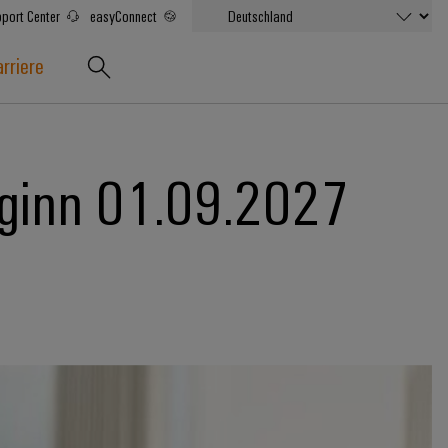
port Center
easyConnect
rriere
eginn 01.09.2027