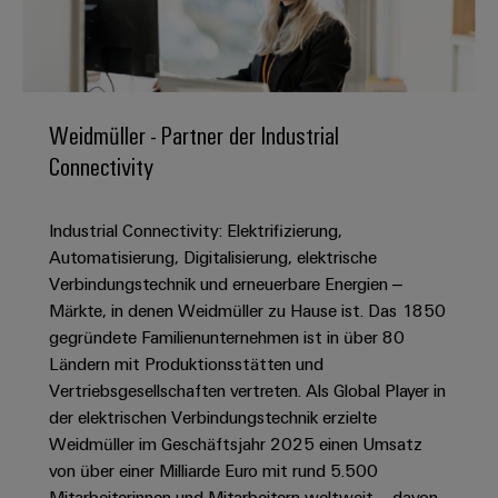
IN
Kabelkonfektionierung
zu
Offene
Leiterplattenklemmen
erlebbar
Weidmüller
Anschlusstechnologie
uns
Stellen
Vertrieb
werden.
Fast
für
Gehäusesysteme
Zahlen
DC-
Delivery
Promotionfahrzeug
Datencenter
Berufserfahrene
und
und
Microgrids
Service
Lösungen
Unternehmen
-
und
Fakten
Weidmüller - Partner der Industrial
Produkte
u-
komponenten
Distribution
Connectivity
Für
für
Unser
OS
Karriere
Beratung
Rechenzentren
Kabeleinführungssysteme
Studierende
Info
Vorstand
Edge
–
und
und
Industrial Connectivity: Elektrifizierung,
effizient,
für
Computing
digitale
Werkstudententätigkeiten
Nachhaltigkeit
zuverlässig,
-
Automatisierung, Digitalisierung, elektrische
unsere
Planung
skalierbar
Industrial
komponenten
Verbindungstechnik und erneuerbare Energien –
Partner
Praktika
Weidmüller
5G
Märkte, in denen Weidmüller zu Hause ist. Das 1850
Energiespeicher
easyConnect
Academy
Anschlussleitungen,
Vertrieb
Abschlussarbeiten
gegründete Familienunternehmen ist in über 80
Lösungen
-
Single
Patchkabel
und
Ländern mit Produktionsstätten und
People
Ihre
Großhandelssuche
Neuanfang
Produkte
Pair
und
Vertriebsgesellschaften vertreten. Als Global Player in
&
für
Industrial
für
Ethernet
Kabel
der elektrischen Verbindungstechnik erzielte
Energiespeichersysteme
Culture
Service
Studienabbrecher
Weidmüller im Geschäftsjahr 2025 einen Umsatz
(ESS)
SPS
Platform
News
von über einer Milliarde Euro mit rund 5.500
Compliance
Energieübertragung
Offene
Systemverkabelung
Mitarbeiterinnen und Mitarbeitern weltweit – davon