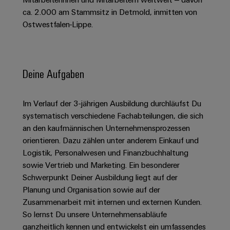
Schaltschrank-
Connectivity
Messen
und
Stellen
&
ca. 2.000 am Stammsitz in Detmold, inmitten von
Weidmüller
und
Consulting
-
für
Migrationslösungen
Ostwestfalen-Lippe.
Welt
Feldebene
Newsletter
verteilung
Studierende
Digitales
Anmeldung
Serviceschnittstellen
Orange
Stabilität
Feldverdrahtung
Engineering
und
Mag
Verteilerboxen
Sicherheit
Smart
Deine Aufgaben
Für
|
Weidmüller
für
Kundenservice
Cabinet
moderne
Schülerinnen
Kundenmagazin
Configurator
Energienetze
Building
und
Webshop
Im Verlauf der 3-jährigen Ausbildung durchläufst Du
Elektronik
Länder
PCB
Schüler
Gebäudeinfrastruktur
systematisch verschiedene Fachabteilungen, die sich
Smart
Connector
Preisliste
Koppelrelais
Lösungen
an den kaufmännischen Unternehmensprozessen
Management
Metering
Ausbildung
Services
für
&
orientieren. Dazu zählen unter anderem Einkauf und
Informationen
Kataloganforderung
die
Logistik, Personalwesen und Finanzbuchhaltung
Weidmüller
Halbleiterrelais
Duales
spezifischen
und
Akkreditiertes
sowie Vertrieb und Marketing. Ein besonderer
Configurator
Anforderungen
Studium
Zertifikate
Labor
Trennverstärker
in
Schwerpunkt Deiner Ausbildung liegt auf der
der
Workplace
und
Planung und Organisation sowie auf der
Schülerpraktika
Gebäudeinfrastruktur
Solutions
Messumformer
Zusammenarbeit mit internen und externen Kunden.
Presse
Support
Erfolgreiche
Gerätehersteller
So lernst Du unsere Unternehmensabläufe
Stromversorgungen
Karrierewege
ganzheitlich kennen und entwickelst ein umfassendes
Innovative