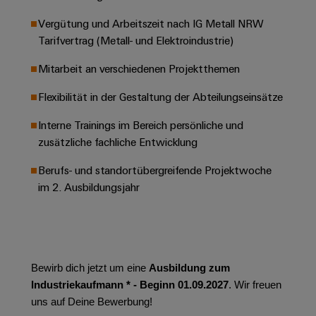
Leiterplattensteckverbinder
Schaltschrankbau
AI
Karriere auf
Vergütung und Arbeitszeit nach IG Metall NRW
&
dem Kindel
Schienenfahrzeuge
Tarifvertrag (Metall- und Elektroindustrie)
Remote
Leiterplattenklemmen
Unser
Moderne
Access
neues
und
Mitarbeit an verschiedenen Projektthemen
PCB
Distribution
&
digitale
Center in
Connector
Lösungen
Thüringen
Cloud-
Flexibilität in der Gestaltung der Abteilungseinsätze
für
Services
Services
klimafreundliche
Interne Trainings im Bereich persönliche und
Mobilitat
Original
zusätzliche fachliche Entwicklung
Industrial
im
Equipment
Bahnverkehr
Service
Berufs- und standortübergreifende Projektwoche
Manufacturer
Platform
Schiffbau
im 2. Ausbildungsjahr
(OEM)
easyConnect
Umfassende
Verbindungslösungen
für
die
Werkstatt
maritime
Bewirb dich jetzt um eine
Ausbildung zum
Industrie
&
Industriekaufmann * - Beginn 01.09.2027
. Wir freuen
Zubehör
Wasseraufbereitung
uns auf Deine Bewerbung!
&