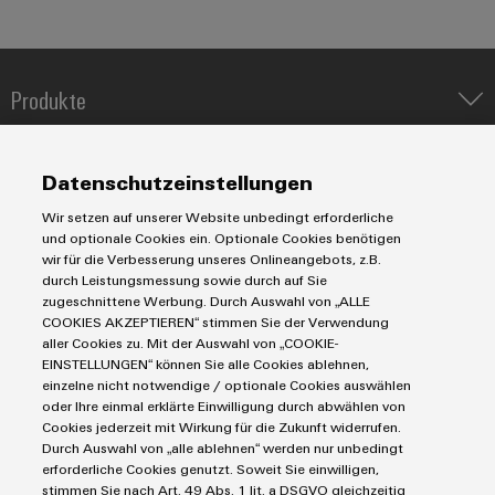
Umwe
Produ
Produkte
Schne
einfa
IIoT & Automation Software
REACH
Lösungen & Technologien
PCF-D
Industriedrucker
Datenschutzeinstellungen
herun
Koppelrelais
Automatisierung
Wir setzen auf unserer Website unbedingt erforderliche
Leiterplattensteckverbinder und Leiterplattenklemmen
Service
Industrial IoT
und optionale Cookies ein. Optionale Cookies benötigen
Markierungssysteme
wir für die Verbesserung unseres Onlineangebots, z.B.
Industrial Security
Connectivity Consulting
durch Leistungsmessung sowie durch auf Sie
Reihenklemmen
Single Pair Ethernet
Industrien
Weidmüller
eShop / Digitale Bestellmöglichkeiten
zugeschnittene Werbung. Durch Auswahl von „ALLE
Stromversorgungen
COOKIES AKZEPTIEREN“ stimmen Sie der Verwendung
Smart Metering
Configurator
Engineering-Daten
Datencenter
aller Cookies zu. Mit der Auswahl von „COOKIE-
Digital
SNAP IN Anschlusstechnologie
PCB Connector Services
EINSTELLUNGEN“ können Sie alle Cookies ablehnen,
AGB
Gerätehersteller
Engineering
Workplace Solutions
einzelne nicht notwendige / optionale Cookies auswählen
auf einem
Support Center
Impressum
Maschinenbau
neuen Niveau
oder Ihre einmal erklärte Einwilligung durch abwählen von
Technische Produktkataloge
‒ intuitiv,
Einkaufs- /Lieferanteninformationen
Cookies jederzeit mit Wirkung für die Zukunft widerrufen.
Photovoltaik
unkompliziert,
Durch Auswahl von „alle ablehnen“ werden nur unbedingt
Weidmüller Configurator
Datenschutzerklärung
schnell
Wasserstoff
erforderliche Cookies genutzt. Soweit Sie einwilligen,
Cookie Richtlinie
Weidmüller Industry Match
stimmen Sie nach Art. 49 Abs. 1 lit. a DSGVO gleichzeitig