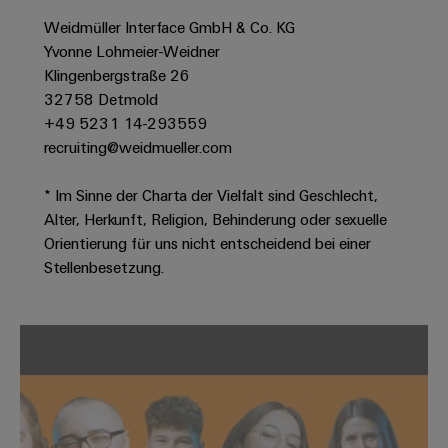
Werkzeuge
Abwasseraufbereitung
Weidmüller Interface GmbH & Co. KG
Automaten
Lösungen
Yvonne Lohmeier-Weidner
für
Klingenbergstraße 26
die
Software
32758 Detmold
Wasser-
+49 5231 14-293559
und
Markierer
Abwasserindustrie
recruiting@weidmueller.com
Industriedrucker
Wasserstoff
* Im Sinne der Charta der Vielfalt sind Geschlecht,
Wasserstoff
Industrieleuchte
Alter, Herkunft, Religion, Behinderung oder sexuelle
als
Schlüsseltechnologie
Orientierung für uns nicht entscheidend bei einer
Cabinet
für
Stellenbesetzung.
die
Infrastructure
Energiewende
Windenergie
Assemblierungsservice
Effizienter
Betrieb
von
Bestückte
Windparks
Klemmenleisten