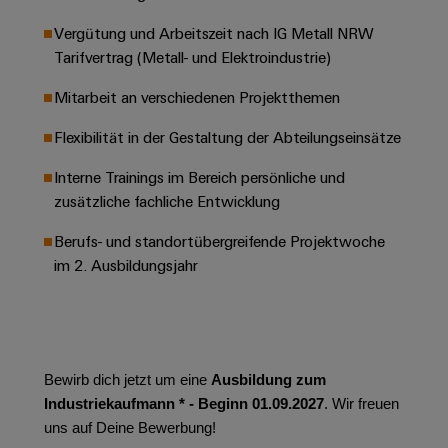
Leiterplattensteckverbinder
Schaltschrankbau
AI
Karriere auf
Vergütung und Arbeitszeit nach IG Metall NRW
&
dem Kindel
Schienenfahrzeuge
Tarifvertrag (Metall- und Elektroindustrie)
Remote
Leiterplattenklemmen
Unser
Moderne
Access
neues
und
Mitarbeit an verschiedenen Projektthemen
PCB
Distribution
&
digitale
Center in
Connector
Lösungen
Thüringen
Cloud-
Flexibilität in der Gestaltung der Abteilungseinsätze
für
Services
Services
klimafreundliche
Interne Trainings im Bereich persönliche und
Mobilitat
Original
zusätzliche fachliche Entwicklung
Industrial
im
Equipment
Bahnverkehr
Service
Berufs- und standortübergreifende Projektwoche
Manufacturer
Platform
Schiffbau
im 2. Ausbildungsjahr
(OEM)
easyConnect
Umfassende
Verbindungslösungen
für
die
Werkstatt
maritime
Bewirb dich jetzt um eine
Ausbildung zum
Industrie
&
Industriekaufmann * - Beginn 01.09.2027
. Wir freuen
Zubehör
Wasseraufbereitung
uns auf Deine Bewerbung!
&