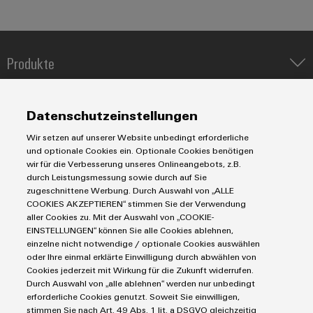
Umwe
Produ
Produkte
Schne
einfa
IIoT & Automation Software
REACH
Lösungen & Technologien
PCF-D
Industriedrucker
Datenschutzeinstellungen
herun
Koppelrelais
Automatisierung
Wir setzen auf unserer Website unbedingt erforderliche
Leiterplattensteckverbinder und Leiterplattenklemmen
Service
Industrial IoT
und optionale Cookies ein. Optionale Cookies benötigen
Markierungssysteme
wir für die Verbesserung unseres Onlineangebots, z.B.
Industrial Security
Connectivity Consulting
durch Leistungsmessung sowie durch auf Sie
Reihenklemmen
Single Pair Ethernet
Industrien
Weidmüller
eShop / Digitale Bestellmöglichkeiten
zugeschnittene Werbung. Durch Auswahl von „ALLE
Stromversorgungen
COOKIES AKZEPTIEREN“ stimmen Sie der Verwendung
Smart Metering
Configurator
Engineering-Daten
Datencenter
aller Cookies zu. Mit der Auswahl von „COOKIE-
Digital
SNAP IN Anschlusstechnologie
PCB Connector Services
EINSTELLUNGEN“ können Sie alle Cookies ablehnen,
AGB
Gerätehersteller
Engineering
Workplace Solutions
einzelne nicht notwendige / optionale Cookies auswählen
auf einem
Support Center
Impressum
Maschinenbau
neuen Niveau
oder Ihre einmal erklärte Einwilligung durch abwählen von
Technische Produktkataloge
‒ intuitiv,
Einkaufs- /Lieferanteninformationen
Cookies jederzeit mit Wirkung für die Zukunft widerrufen.
Photovoltaik
unkompliziert,
Durch Auswahl von „alle ablehnen“ werden nur unbedingt
Weidmüller Configurator
Datenschutzerklärung
schnell
Wasserstoff
erforderliche Cookies genutzt. Soweit Sie einwilligen,
Cookie Richtlinie
Weidmüller Industry Match
stimmen Sie nach Art. 49 Abs. 1 lit. a DSGVO gleichzeitig