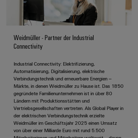
IN
Kabelkonfektionierung
zu
Offene
Leiterplattenklemmen
erlebbar
Weidmüller
Anschlusstechnologie
uns
Stellen
Vertrieb
werden.
Fast
für
Gehäusesysteme
Zahlen
DC-
Delivery
Promotionfahrzeug
Datencenter
Berufserfahrene
und
und
Microgrids
Service
Lösungen
Unternehmen
-
und
Fakten
Weidmüller - Partner der Industrial
Produkte
u-
komponenten
Distribution
Connectivity
Für
für
Unser
OS
Karriere
Beratung
Rechenzentren
Kabeleinführungssysteme
Studierende
Info
Vorstand
Edge
–
und
und
Industrial Connectivity: Elektrifizierung,
effizient,
für
Computing
digitale
Werkstudententätigkeiten
Nachhaltigkeit
zuverlässig,
-
Automatisierung, Digitalisierung, elektrische
unsere
Planung
skalierbar
Industrial
komponenten
Verbindungstechnik und erneuerbare Energien –
Partner
Praktika
Weidmüller
5G
Märkte, in denen Weidmüller zu Hause ist. Das 1850
Energiespeicher
easyConnect
Academy
Anschlussleitungen,
Vertrieb
Abschlussarbeiten
gegründete Familienunternehmen ist in über 80
Lösungen
-
Single
Patchkabel
und
Ländern mit Produktionsstätten und
People
Ihre
Großhandelssuche
Neuanfang
Produkte
Pair
und
Vertriebsgesellschaften vertreten. Als Global Player in
&
für
Industrial
für
Ethernet
Kabel
der elektrischen Verbindungstechnik erzielte
Energiespeichersysteme
Culture
Service
Studienabbrecher
Weidmüller im Geschäftsjahr 2025 einen Umsatz
(ESS)
SPS
Platform
News
von über einer Milliarde Euro mit rund 5.500
Compliance
Energieübertragung
Offene
Systemverkabelung
Mitarbeiterinnen und Mitarbeitern weltweit – davon