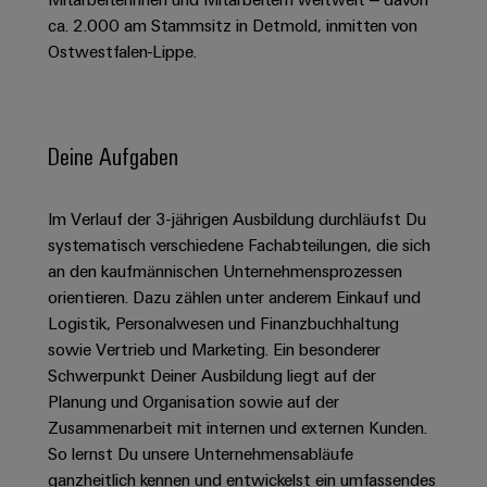
Schaltschrank-
Connectivity
Messen
und
Stellen
&
ca. 2.000 am Stammsitz in Detmold, inmitten von
Weidmüller
und
Consulting
-
für
Migrationslösungen
Ostwestfalen-Lippe.
Welt
Feldebene
Newsletter
verteilung
Studierende
Digitales
Anmeldung
Serviceschnittstellen
Orange
Stabilität
Feldverdrahtung
Engineering
und
Mag
Verteilerboxen
Sicherheit
Smart
Deine Aufgaben
Für
|
Weidmüller
für
Kundenservice
Cabinet
moderne
Schülerinnen
Kundenmagazin
Configurator
Energienetze
Building
und
Webshop
Im Verlauf der 3-jährigen Ausbildung durchläufst Du
Elektronik
Länder
PCB
Schüler
Gebäudeinfrastruktur
systematisch verschiedene Fachabteilungen, die sich
Smart
Connector
Preisliste
Koppelrelais
Lösungen
an den kaufmännischen Unternehmensprozessen
Management
Metering
Ausbildung
Services
für
&
orientieren. Dazu zählen unter anderem Einkauf und
Informationen
Kataloganforderung
die
Logistik, Personalwesen und Finanzbuchhaltung
Weidmüller
Halbleiterrelais
Duales
spezifischen
und
Akkreditiertes
sowie Vertrieb und Marketing. Ein besonderer
Configurator
Anforderungen
Studium
Zertifikate
Labor
Trennverstärker
in
Schwerpunkt Deiner Ausbildung liegt auf der
der
Workplace
und
Planung und Organisation sowie auf der
Schülerpraktika
Gebäudeinfrastruktur
Solutions
Messumformer
Zusammenarbeit mit internen und externen Kunden.
Presse
Support
Erfolgreiche
Gerätehersteller
So lernst Du unsere Unternehmensabläufe
Stromversorgungen
Karrierewege
ganzheitlich kennen und entwickelst ein umfassendes
Innovative