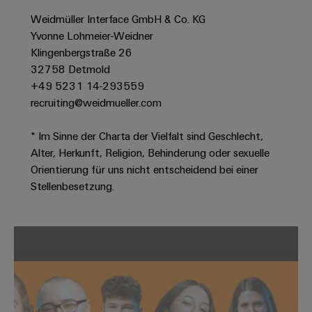
Werkzeuge
Abwasseraufbereitung
Weidmüller Interface GmbH & Co. KG
Automaten
Lösungen
Yvonne Lohmeier-Weidner
für
Klingenbergstraße 26
die
Software
32758 Detmold
Wasser-
+49 5231 14-293559
und
Markierer
Abwasserindustrie
recruiting@weidmueller.com
Industriedrucker
Wasserstoff
* Im Sinne der Charta der Vielfalt sind Geschlecht,
Wasserstoff
Industrieleuchte
Alter, Herkunft, Religion, Behinderung oder sexuelle
als
Schlüsseltechnologie
Orientierung für uns nicht entscheidend bei einer
Cabinet
für
Stellenbesetzung.
die
Infrastructure
Energiewende
Windenergie
Assemblierungsservice
Effizienter
Betrieb
von
Bestückte
Windparks
Klemmenleisten