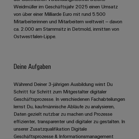
Schaltschrank-
Connectivity
Messen
und
Stellen
&
Weidmüller im Geschäftsjahr 2025 einen Umsatz
Weidmüller
und
Consulting
-
für
von über einer Milliarde Euro mit rund 5.500
Migrationslösungen
Welt
Feldebene
Newsletter
verteilung
Studierende
Mitarbeiterinnen und Mitarbeitern weltweit – davon
Digitales
Anmeldung
Serviceschnittstellen
Orange
ca. 2.000 am Stammsitz in Detmold, inmitten von
Stabilität
Feldverdrahtung
Engineering
und
Ostwestfalen-Lippe.
Mag
Verteilerboxen
Sicherheit
Smart
Für
|
Weidmüller
für
Kundenservice
Cabinet
moderne
Schülerinnen
Kundenmagazin
Configurator
Energienetze
Building
und
Webshop
Elektronik
Deine Aufgaben
Länder
PCB
Schüler
Gebäudeinfrastruktur
Smart
Connector
Preisliste
Koppelrelais
Lösungen
Management
Metering
Ausbildung
Services
für
Während Deiner 3-jährigen Ausbildung wirst Du
&
Informationen
Kataloganforderung
die
Schritt für Schritt zum Mitgestalter digitaler
Weidmüller
Halbleiterrelais
Duales
spezifischen
und
Akkreditiertes
Geschäftsprozesse. In verschiedenen Fachabteilungen
Configurator
Anforderungen
Studium
Zertifikate
Labor
Trennverstärker
lernst Du, kaufmännische Abläufe zu analysieren,
in
der
Workplace
und
Daten gezielt nutzbar zu machen und Prozesse
Schülerpraktika
Gebäudeinfrastruktur
effizienter, transparenter und digitaler zu gestalten. In
Solutions
Messumformer
Presse
Support
unserer Zusatzqualifikation Digitale
Erfolgreiche
Gerätehersteller
Stromversorgungen
Geschäftsprozesse & Informationsmanagement
Karrierewege
Innovative