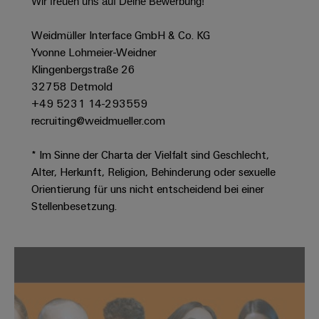
Wir freuen uns auf Deine Bewerbung!
Modifizierte
und
Weidmüller Interface GmbH & Co. KG
bestückte
Yvonne Lohmeier-Weidner
Klingenbergstraße 26
Gehäuse
32758 Detmold
Kundenspezifische
+49 5231 14-293559
Kabelkonfektionierung
recruiting@weidmueller.com
* Im Sinne der Charta der Vielfalt sind Geschlecht,
Alter, Herkunft, Religion, Behinderung oder sexuelle
Produktinnovationen
Orientierung für uns nicht entscheidend bei einer
Praxisnahe
Stellenbesetzung.
Verbindungen für
Ihre Industrie.
Unsere Neuheiten
im Bereich
Industrial
Connectivity.