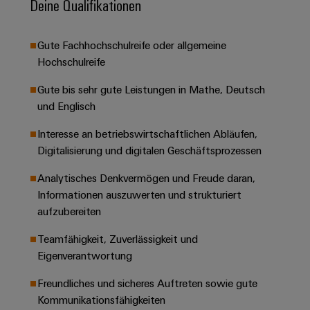
Deine Qualifikationen
&
Solution
Automation
PSIRT
Systeme
Gas
Partner
Sicherer
finden
Stellenbörse
Industrial
Industrial
Gute Fachhochschulreife oder allgemeine
Betrieb
IoT
Hochschulreife​
Ethernet
Digitale
mit
Solution
vernetzten
Bestellmöglichkeiten
Partner
Industrial
Gute bis sehr gute Leistungen in Mathe, Deutsch
Lösungen
Touch-
für
-
Security
und Englisch​
Panels
eShop
die
Systemintegratoren
Prozessindustrie
Interesse an betriebswirtschaftlichen Abläufen,
Industrial
Engineering-
OCI-
Digitalisierung und digitalen Geschäftsprozessen​
Service
Photovoltaik
und
Schnittstelle
Platform
Mehr
Visualisierungstools
Messen
Chancen in der
Analytisches Denkvermögen und Freude daran,
Ressourceneffizienz
EDI-
easyConnect
&
Entwicklung
Informationen auszuwerten und strukturiert
durch
Energiemessung
Schnittstelle
Spannende Aufgabe
Events
aufzubereiten​
Sonnenenergie
EZA-
in unseren
und
Entwicklungsbereic
Regler
Schaltschrankbau
Teamfähigkeit, Zuverlässigkeit und
Smart
Globale
ALLE
Lösungen
Eigenverantwortung​
Metering
Messen
SERVICES
für
&
die
Freundliches und sicheres Auftreten sowie gute
Weidmüller
Gerätehersteller
Events
Herausforderungen
Kommunikationsfähigkeiten​
Industrial
im