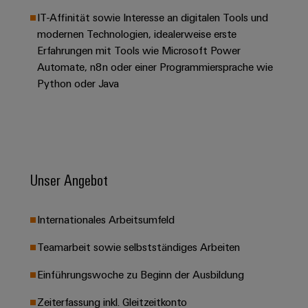
Leiterplattensteckverbinder
Schaltschrankbau
AI
IT-Affinität sowie Interesse an digitalen Tools und
Karriere auf
&
dem Kindel
modernen Technologien, idealerweise erste
Schienenfahrzeuge
Remote
Leiterplattenklemmen
Unser
Erfahrungen​ mit Tools wie Microsoft Power
Moderne
Access
neues
und
Automate, n8n oder einer Programmiersprache wie
PCB
Distribution
&
digitale
Center in
Python oder Java​
Connector
Lösungen
Thüringen
Cloud-
für
Services
Services
klimafreundliche
Mobilitat
Original
Industrial
im
Equipment
Bahnverkehr
Service
Manufacturer
Unser Angebot
Platform
Schiffbau
(OEM)
easyConnect
Umfassende
Verbindungslösungen
Internationales Arbeitsumfeld​
für
die
Werkstatt
Teamarbeit sowie selbstständiges Arbeiten​
maritime
Industrie
&
Einführungswoche zu Beginn der Ausbildung​
Zubehör
Wasseraufbereitung
Zeiterfassung inkl. Gleitzeitkonto​
&