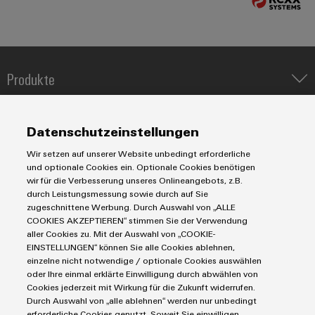
Produkte
IIoT & Automation Software
Lösungen & Technologien
Industriedrucker
Datenschutzeinstellungen
Koppelrelais
Automatisierung
Wir setzen auf unserer Website unbedingt erforderliche
Leiterplattensteckverbinder und Leiterplattenklemmen
Service
Industrial IoT
und optionale Cookies ein. Optionale Cookies benötigen
Markierungssysteme
wir für die Verbesserung unseres Onlineangebots, z.B.
Industrial Security
Connectivity Consulting
durch Leistungsmessung sowie durch auf Sie
Reihenklemmen
Single Pair Ethernet
Industrien
eShop / Digitale Bestellmöglichkeiten
zugeschnittene Werbung. Durch Auswahl von „ALLE
Stromversorgungen
Smart Metering
COOKIES AKZEPTIEREN“ stimmen Sie der Verwendung
Engineering-Daten
Datencenter
aller Cookies zu. Mit der Auswahl von „COOKIE-
SNAP IN Anschlusstechnologie
PCB Connector Services
EINSTELLUNGEN“ können Sie alle Cookies ablehnen,
AGB
Gerätehersteller
Workplace Solutions
einzelne nicht notwendige / optionale Cookies auswählen
Support Center
Impressum
Maschinenbau
oder Ihre einmal erklärte Einwilligung durch abwählen von
Technische Produktkataloge
Einkaufs- /Lieferanteninformationen
Photovoltaik
Cookies jederzeit mit Wirkung für die Zukunft widerrufen.
Durch Auswahl von „alle ablehnen“ werden nur unbedingt
Weidmüller Configurator
Datenschutzerklärung
Wasserstoff
erforderliche Cookies genutzt. Soweit Sie einwilligen,