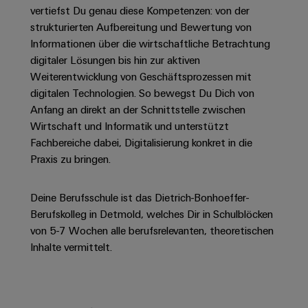
Unternehmensmeldungen
Technischer
Verbindungslösungen
vertiefst Du genau diese Kompetenzen: von der
Systeme
Elektronikgehäuse
Support
für
Offene
strukturierten Aufbereitung und Bewertung von
Fachpressemeldungen
und
Geräte
Ausbildungs-
Informationen über die wirtschaftliche Betrachtung
Blitz-
Lösungen
Umweltbezogene
Pressekontakt
digitaler Lösungen bis hin zur aktiven
Konventionelle
und
und
Produktkonformität
Weiterentwicklung von Geschäftsprozessen mit
Energieerzeugung
Dezentrale
Studienplätze
Überspannungsschutz
digitalen Technologien. So bewegst Du Dich von
Zukunftssicherheit
Automatisierung
Engineering
für
Anfang an direkt an der Schnittstelle zwischen
Unsere
PV
Daten
bewährte
Energiemanagement-
Wirtschaft und Informatik und unterstützt
Partner
Veranstaltungen
Generatoranschlusskasten
Energieerzeugung
Fachbereiche dabei, Digitalisierung konkret in die
Lösungen
Technische
IIoT
Aktuelle
Praxis zu bringen.
Maschinenbau
Feldbusverteiler
Produktkataloge
IIoT
and
Termine
Lösungen
&
Reparatur
für
Automation
​Deine Berufsschule ist das Dietrich-Bonhoeffer-
verschiedene
Workshops
Automation
und
Partner
Automatisierung
Berufskolleg in Detmold, welches Dir in Schulblöcken
Segmente
für
Software
Ersatzteile
Netzwerk
der
&
von 5-7 Wochen alle berufsrelevanten, theoretischen
Schulklassen
Maschinen
Inhalte vermittelt.​
Software
Industrial
Trainings
und
IIoT
Fabrikautomation
Analytics
und
and
Steuerungen
Webinare
Öl
Automation
Industrial
I/O-