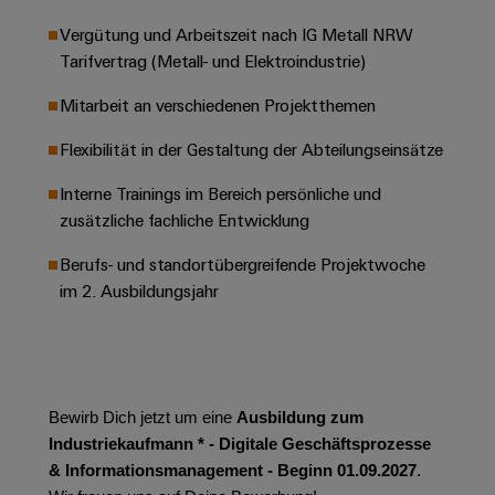
Werkzeuge
Abwasseraufbereitung
Vergütung und Arbeitszeit nach IG Metall NRW
Automaten
Lösungen
Tarifvertrag (Metall- und Elektroindustrie)​
für
die
Software
Mitarbeit an verschiedenen Projektthemen​
Wasser-
und
Markierer
Flexibilität in der Gestaltung der Abteilungseinsätze​
Abwasserindustrie
Industriedrucker
Interne Trainings im Bereich persönliche und
Wasserstoff
zusätzliche fachliche Entwicklung ​
Wasserstoff
Industrieleuchte
als
Berufs- und standortübergreifende Projektwoche
Schlüsseltechnologie
Cabinet
für
im 2. Ausbildungsjahr​
die
Infrastructure
Energiewende
Windenergie
Assemblierungsservice
Effizienter
Betrieb
Bewirb Dich jetzt um eine
Ausbildung zum
von
Bestückte
Industriekaufmann * -​ Digitale Geschäftsprozesse
Windparks
Klemmenleisten
& Informationsmanagement - Beginn 01.09.2027
.