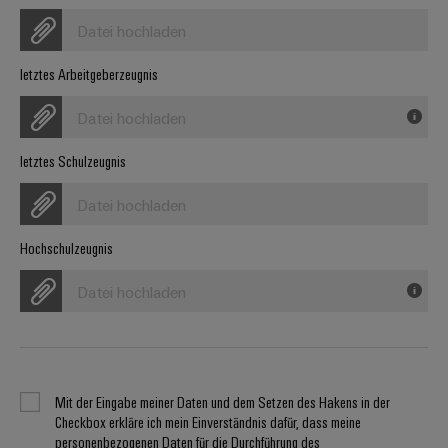
Werkzeuge
Abwasseraufbereitung
Datei hochladen
Automaten
Lösungen
für
letztes Arbeitgeberzeugnis
die
Software
Wasser-
Datei hochladen
und
Markierer
Abwasserindustrie
letztes Schulzeugnis
Industriedrucker
Wasserstoff
Wasserstoff
Datei hochladen
Industrieleuchte
als
Schlüsseltechnologie
Hochschulzeugnis
Cabinet
für
die
Infrastructure
Datei hochladen
Energiewende
Windenergie
Assemblierungsservice
Effizienter
Betrieb
von
Bestückte
Mit der Eingabe meiner Daten und dem Setzen des Hakens in der
Windparks
Checkbox erkläre ich mein Einverständnis dafür, dass meine
Klemmenleisten
personenbezogenen Daten für die Durchführung des