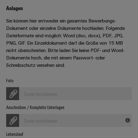
Leiterplattensteckverbinder
Schaltschrankbau
AI
Anlagen
Karriere auf
&
dem Kindel
Schienenfahrzeuge
Remote
Leiterplattenklemmen
Sie können hier entweder ein gesamtes Bewerbungs-
Unser
Moderne
Access
neues
Dokument oder einzelne Dokumente hochladen. Folgende
und
PCB
Distribution
&
digitale
Dateiformate sind möglich: Word (doc, docx), PDF, JPG,
Center in
Connector
Lösungen
Thüringen
Cloud-
PNG, GIF. Ein Einzeldokument darf die Größe von 15 MB
für
Services
Services
nicht überschreiten. Bitte laden Sie keine PDF- und Word-
klimafreundliche
Dokumente hoch, die mit einem Passwort- oder
Mobilitat
Original
Industrial
im
Schreibschutz versehen sind.
Equipment
Bahnverkehr
Service
Manufacturer
Platform
Foto
Schiffbau
(OEM)
easyConnect
Umfassende
Datei hochladen
Verbindungslösungen
für
die
Anschreiben / Komplette Unterlagen
Werkstatt
maritime
Industrie
&
Datei hochladen
Zubehör
Wasseraufbereitung
Lebenslauf
&