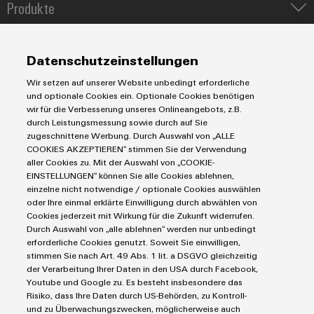
Produkte
IIoT & Automation Software
Umwe
Lösungen & Technologien
Industriedrucker
Produ
Datenschutzeinstellungen
Koppelrelais
Schne
Automatisierung
einfa
Wir setzen auf unserer Website unbedingt erforderliche
Leiterplattensteckverbinder und Leiterplattenklemmen
Service
Industrial IoT
REACH
und optionale Cookies ein. Optionale Cookies benötigen
PCF-D
Markierungssysteme
wir für die Verbesserung unseres Onlineangebots, z.B.
Industrial Security
herun
Connectivity Consulting
durch Leistungsmessung sowie durch auf Sie
Reihenklemmen
Single Pair Ethernet
Industrien
eShop / Digitale Bestellmöglichkeiten
zugeschnittene Werbung. Durch Auswahl von „ALLE
Stromversorgungen
Smart Metering
COOKIES AKZEPTIEREN“ stimmen Sie der Verwendung
Engineering-Daten
Datencenter
aller Cookies zu. Mit der Auswahl von „COOKIE-
SNAP IN Anschlusstechnologie
PCB Connector Services
EINSTELLUNGEN“ können Sie alle Cookies ablehnen,
AGB
Gerätehersteller
Workplace Solutions
einzelne nicht notwendige / optionale Cookies auswählen
Weidmüller
Support Center
Impressum
Maschinenbau
oder Ihre einmal erklärte Einwilligung durch abwählen von
Configurator
Technische Produktkataloge
Einkaufs- /Lieferanteninformationen
Photovoltaik
Cookies jederzeit mit Wirkung für die Zukunft widerrufen.
Digital
Durch Auswahl von „alle ablehnen“ werden nur unbedingt
Weidmüller Configurator
Datenschutzerklärung
Engineering
Wasserstoff
erforderliche Cookies genutzt. Soweit Sie einwilligen,
auf einem
Cookie Richtlinie
Weidmüller Industry Match
stimmen Sie nach Art. 49 Abs. 1 lit. a DSGVO gleichzeitig
neuen Niveau
‒ intuitiv,
der Verarbeitung Ihrer Daten in den USA durch Facebook,
Cookie Einstellungen
Windenergie
unkompliziert,
Youtube und Google zu. Es besteht insbesondere das
schnell
Risiko, dass Ihre Daten durch US-Behörden, zu Kontroll-
Weidmüller GmbH & Co KG
und zu Überwachungszwecken, möglicherweise auch