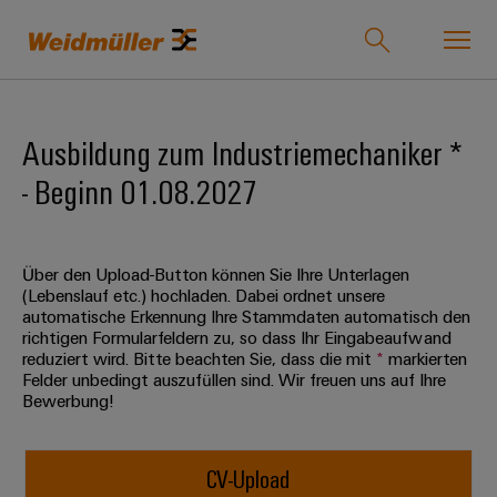
Onlineshop
Support Center
easyConnect
Ausbildung zum Industriemechaniker *
- Beginn 01.08.2027
zurück zu
zurück
zurück
zurück
zurück
zurück zu
zurück
Industrien
Industrien
zu
zu
zu
zu
Unternehmen
zu
Lösungen
Produkte
Service
Vertrieb
Karriere
Weidmüller
Über den Upload-Button können Sie Ihre Unterlagen
Unser
IndustryMatch
(Lebenslauf etc.) hochladen. Dabei ordnet unsere
Lösungen
Unternehmen
Technologien
Verbindungstechnik
Kundenspezifische
Über
Für
automatische Erkennung Ihre Stammdaten automatisch den
Eine
richtigen Formularfeldern zu, so dass Ihr Eingabeaufwand
Produkte
uns
Berufserfahrene
3D-
reduziert wird. Bitte beachten Sie, dass die mit
*
markierten
Wer
SNAP
Reihenklemmen
Welt,
Produkte
Felder unbedingt auszufüllen sind. Wir freuen uns auf Ihre
in
wir
IN
Bestückte
Ansprechpartner
Entwicklungsmöglichkeiten
Bewerbung!
der
Steckverbinder
sind
Anschlusstechnologie
Klemmenleisten
für
Herausforderungen
Ihr
Profis
Service
greifbar
Leiterplattensteckverbinder
175
PUSH
Kundenspezifische
Weg
und
CV-Upload
&
Lösungen
Jahre