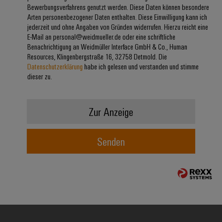
Bewerbungsverfahrens genutzt werden. Diese Daten können besondere
Modifizierte
Arten personenbezogener Daten enthalten. Diese Einwilligung kann ich
und
jederzeit und ohne Angaben von Gründen widerrufen. Hierzu reicht eine
bestückte
E-Mail an personal@weidmueller.de oder eine schriftliche
Benachrichtigung an Weidmüller Interface GmbH & Co., Human
Gehäuse
Resources, Klingenbergstraße 16, 32758 Detmold. Die
Datenschutzerklärung
habe ich gelesen und verstanden und stimme
Kundenspezifische
dieser zu.
Kabelkonfektionierung
Zur Anzeige
Produktinnovationen
Senden
Praxisnahe
Verbindungen für
Ihre Industrie.
Unsere Neuheiten
im Bereich
Industrial
Connectivity.