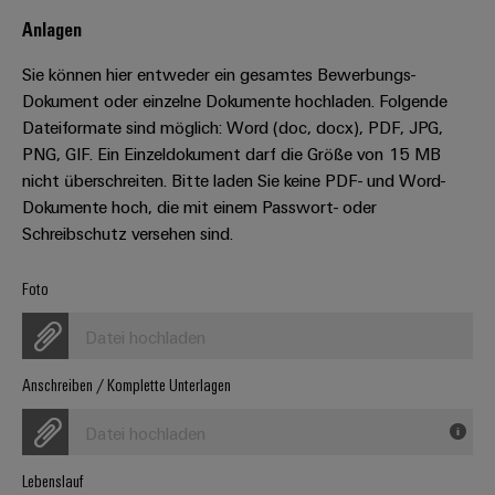
Leiterplattensteckverbinder
Schaltschrankbau
AI
Anlagen
Karriere auf
&
dem Kindel
Schienenfahrzeuge
Remote
Leiterplattenklemmen
Sie können hier entweder ein gesamtes Bewerbungs-
Unser
Moderne
Access
neues
Dokument oder einzelne Dokumente hochladen. Folgende
und
PCB
Distribution
&
digitale
Dateiformate sind möglich: Word (doc, docx), PDF, JPG,
Center in
Connector
Lösungen
Thüringen
Cloud-
PNG, GIF. Ein Einzeldokument darf die Größe von 15 MB
für
Services
Services
nicht überschreiten. Bitte laden Sie keine PDF- und Word-
klimafreundliche
Dokumente hoch, die mit einem Passwort- oder
Mobilitat
Original
Industrial
im
Schreibschutz versehen sind.
Equipment
Bahnverkehr
Service
Manufacturer
Platform
Foto
Schiffbau
(OEM)
easyConnect
Umfassende
Datei hochladen
Verbindungslösungen
für
die
Anschreiben / Komplette Unterlagen
Werkstatt
maritime
Industrie
&
Datei hochladen
Zubehör
Wasseraufbereitung
Lebenslauf
&