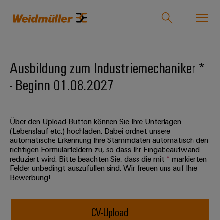
Onlineshop
Support Center
easyConnect
Ausbildung zum Industriemechaniker *
- Beginn 01.08.2027
zurück zu
zurück
zurück
zurück
zurück
zurück zu
zurück
Industrien
Industrien
zu
zu
zu
zu
Unternehmen
zu
Lösungen
Produkte
Service
Vertrieb
Karriere
Weidmüller
Über den Upload-Button können Sie Ihre Unterlagen
Unser
IndustryMatch
(Lebenslauf etc.) hochladen. Dabei ordnet unsere
Lösungen
Unternehmen
Technologien
Verbindungstechnik
Kundenspezifische
Über
Für
automatische Erkennung Ihre Stammdaten automatisch den
Eine
richtigen Formularfeldern zu, so dass Ihr Eingabeaufwand
Produkte
uns
Berufserfahrene
3D-
reduziert wird. Bitte beachten Sie, dass die mit
*
markierten
Wer
SNAP
Reihenklemmen
Welt,
Produkte
Felder unbedingt auszufüllen sind. Wir freuen uns auf Ihre
in
wir
IN
Bestückte
Ansprechpartner
Entwicklungsmöglichkeiten
Bewerbung!
der
Steckverbinder
sind
Anschlusstechnologie
Klemmenleisten
für
Herausforderungen
Ihr
Profis
Service
greifbar
Leiterplattensteckverbinder
175
PUSH
Kundenspezifische
Weg
und
CV-Upload
&
Lösungen
Jahre