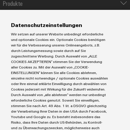
Produkte
IIoT & Automation Software
Umwe
Lösungen & Technologien
Industriedrucker
Produ
Datenschutzeinstellungen
Koppelrelais
Schne
Automatisierung
einfa
Wir setzen auf unserer Website unbedingt erforderliche
Leiterplattensteckverbinder und Leiterplattenklemmen
Service
Industrial IoT
REACH
und optionale Cookies ein. Optionale Cookies benötigen
PCF-D
Markierungssysteme
wir für die Verbesserung unseres Onlineangebots, z.B.
Industrial Security
herun
Connectivity Consulting
durch Leistungsmessung sowie durch auf Sie
Reihenklemmen
Single Pair Ethernet
Industrien
eShop / Digitale Bestellmöglichkeiten
zugeschnittene Werbung. Durch Auswahl von „ALLE
Stromversorgungen
Smart Metering
COOKIES AKZEPTIEREN“ stimmen Sie der Verwendung
Engineering-Daten
Datencenter
aller Cookies zu. Mit der Auswahl von „COOKIE-
SNAP IN Anschlusstechnologie
PCB Connector Services
EINSTELLUNGEN“ können Sie alle Cookies ablehnen,
AGB
Gerätehersteller
Workplace Solutions
einzelne nicht notwendige / optionale Cookies auswählen
Weidmüller
Support Center
Impressum
Maschinenbau
oder Ihre einmal erklärte Einwilligung durch abwählen von
Configurator
Technische Produktkataloge
Einkaufs- /Lieferanteninformationen
Photovoltaik
Cookies jederzeit mit Wirkung für die Zukunft widerrufen.
Digital
Durch Auswahl von „alle ablehnen“ werden nur unbedingt
Weidmüller Configurator
Datenschutzerklärung
Engineering
Wasserstoff
erforderliche Cookies genutzt. Soweit Sie einwilligen,
auf einem
Cookie Richtlinie
Weidmüller Industry Match
stimmen Sie nach Art. 49 Abs. 1 lit. a DSGVO gleichzeitig
neuen Niveau
‒ intuitiv,
der Verarbeitung Ihrer Daten in den USA durch Facebook,
Cookie Einstellungen
Windenergie
unkompliziert,
Youtube und Google zu. Es besteht insbesondere das
schnell
Risiko, dass Ihre Daten durch US-Behörden, zu Kontroll-
Weidmüller GmbH & Co KG
und zu Überwachungszwecken, möglicherweise auch