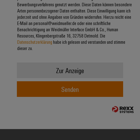
Bewerbungsverfahrens genutzt werden. Diese Daten können besondere
Modifizierte
Arten personenbezogener Daten enthalten. Diese Einwilligung kann ich
und
jederzeit und ohne Angaben von Gründen widerrufen. Hierzu reicht eine
bestückte
E-Mail an personal@weidmueller.de oder eine schriftliche
Benachrichtigung an Weidmüller Interface GmbH & Co., Human
Gehäuse
Resources, Klingenbergstraße 16, 32758 Detmold. Die
Datenschutzerklärung
habe ich gelesen und verstanden und stimme
Kundenspezifische
dieser zu.
Kabelkonfektionierung
Zur Anzeige
Produktinnovationen
Senden
Praxisnahe
Verbindungen für
Ihre Industrie.
Unsere Neuheiten
im Bereich
Industrial
Connectivity.