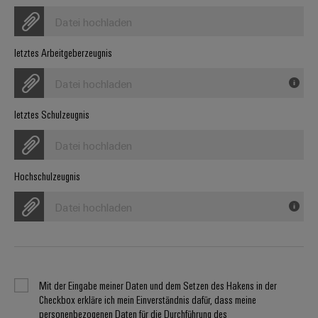
Werkzeuge
Abwasseraufbereitung
Datei hochladen
Automaten
Lösungen
für
letztes Arbeitgeberzeugnis
die
Software
Wasser-
Datei hochladen
und
Markierer
Abwasserindustrie
letztes Schulzeugnis
Industriedrucker
Wasserstoff
Wasserstoff
Datei hochladen
Industrieleuchte
als
Schlüsseltechnologie
Hochschulzeugnis
Cabinet
für
die
Infrastructure
Datei hochladen
Energiewende
Windenergie
Assemblierungsservice
Effizienter
Betrieb
von
Bestückte
Mit der Eingabe meiner Daten und dem Setzen des Hakens in der
Windparks
Checkbox erkläre ich mein Einverständnis dafür, dass meine
Klemmenleisten
personenbezogenen Daten für die Durchführung des