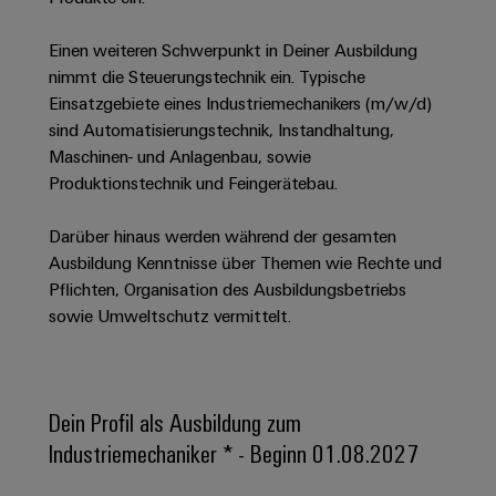
Unternehmensmeldungen
Technischer
Verbindungslösungen
Systeme
Elektronikgehäuse
Support
für
Offene
Fachpressemeldungen
und
Einen weiteren Schwerpunkt in Deiner Ausbildung
Geräte
Ausbildungs-
nimmt die Steuerungstechnik ein. Typische
Blitz-
Lösungen
Umweltbezogene
Pressekontakt
Konventionelle
und
Einsatzgebiete eines Industriemechanikers (m/w/d)
und
Produktkonformität
Energieerzeugung
Dezentrale
Studienplätze
sind Automatisierungstechnik, Instandhaltung,
Überspannungsschutz
Zukunftssicherheit
Automatisierung
Engineering
Maschinen- und Anlagenbau, sowie
für
Unsere
PV
Daten
Produktionstechnik und Feingerätebau.
bewährte
Energiemanagement-
Partner
Veranstaltungen
Generatoranschlusskasten
Energieerzeugung
Lösungen
Technische
Darüber hinaus werden während der gesamten
IIoT
Aktuelle
Maschinenbau
Feldbusverteiler
Produktkataloge
Ausbildung Kenntnisse über Themen wie Rechte und
IIoT
and
Termine
Lösungen
Pflichten, Organisation des Ausbildungsbetriebs
&
Reparatur
für
Automation
sowie Umweltschutz vermittelt.
verschiedene
Workshops
Automation
und
Partner
Automatisierung
Segmente
für
Software
Ersatzteile
Netzwerk
der
&
Schulklassen
Maschinen
Software
Industrial
Trainings
und
IIoT
Dein Profil als Ausbildung zum
Fabrikautomation
Analytics
und
and
Steuerungen
Industriemechaniker * - Beginn 01.08.2027
Webinare
Öl
Automation
Industrial
I/O-