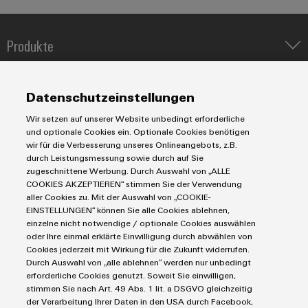
Modifizierte
und
Produkte
bestückte
Gehäuse
IIoT & Automation Software
Lösungen & Technologien
Industriedrucker
Datenschutzeinstellungen
Kundenspezifische
Koppelrelais
Automatisierung
Kabelkonfektionierung
Wir setzen auf unserer Website unbedingt erforderliche
Leiterplattensteckverbinder und Leiterplattenklemmen
Service
Industrial IoT
und optionale Cookies ein. Optionale Cookies benötigen
Markierungssysteme
wir für die Verbesserung unseres Onlineangebots, z.B.
Industrial Security
Connectivity Consulting
durch Leistungsmessung sowie durch auf Sie
Reihenklemmen
Single Pair Ethernet
Industrien
eShop / Digitale Bestellmöglichkeiten
zugeschnittene Werbung. Durch Auswahl von „ALLE
Stromversorgungen
Produktinnovationen
COOKIES AKZEPTIEREN“ stimmen Sie der Verwendung
Smart Metering
Engineering-Daten
Datencenter
aller Cookies zu. Mit der Auswahl von „COOKIE-
Praxisnahe
SNAP IN Anschlusstechnologie
PCB Connector Services
Verbindungen für
EINSTELLUNGEN“ können Sie alle Cookies ablehnen,
AGB
Gerätehersteller
Ihre Industrie.
Workplace Solutions
einzelne nicht notwendige / optionale Cookies auswählen
Support Center
Impressum
Unsere Neuheiten
Maschinenbau
oder Ihre einmal erklärte Einwilligung durch abwählen von
im Bereich
Technische Produktkataloge
Einkaufs- /Lieferanteninformationen
Cookies jederzeit mit Wirkung für die Zukunft widerrufen.
Photovoltaik
Industrial
Durch Auswahl von „alle ablehnen“ werden nur unbedingt
Weidmüller Configurator
Connectivity.
Datenschutzerklärung
Wasserstoff
erforderliche Cookies genutzt. Soweit Sie einwilligen,
Cookie Richtlinie
Weidmüller Industry Match
stimmen Sie nach Art. 49 Abs. 1 lit. a DSGVO gleichzeitig
der Verarbeitung Ihrer Daten in den USA durch Facebook,
Cookie Einstellungen
Windenergie