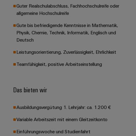
&
Solution
Automation
PSIRT
Guter Realschulabschluss, Fachhochschulreife oder
Systeme
Gas
Partner
allgemeine Hochschulreife
Sicherer
finden
Stellenbörse
Industrial
Industrial
Betrieb
IoT
Gute bis befriedigende Kenntnisse in Mathematik,
Ethernet
Digitale
mit
Solution
Physik, Chemie, Technik, Informatik, Englisch und
vernetzten
Bestellmöglichkeiten
Partner
Industrial
Lösungen
Touch-
Deutsch
für
-
Security
Panels
eShop
die
Leistungsorientierung, Zuverlässigkeit, Ehrlichkeit
Systemintegratoren
Prozessindustrie
Industrial
Engineering-
OCI-
Teamfähigkeit, positive Arbeitseinstellung
Service
Photovoltaik
und
Schnittstelle
Platform
Mehr
Visualisierungstools
Messen
Chancen in der
Ressourceneffizienz
EDI-
easyConnect
&
Entwicklung
durch
Das bieten wir
Energiemessung
Schnittstelle
Spannende Aufgabe
Events
Sonnenenergie
EZA-
in unseren
und
Entwicklungsbereic
Regler
Schaltschrankbau
Smart
Globale
Ausbildungsvergütung 1. Lehrjahr: ca. 1.200 €
ALLE
Lösungen
Metering
Messen
SERVICES
für
Variable Arbeitszeit mit einem Gleitzeitkonto
&
die
Weidmüller
Gerätehersteller
Events
Herausforderungen
Einführungswoche und Studienfahrt
Industrial
im