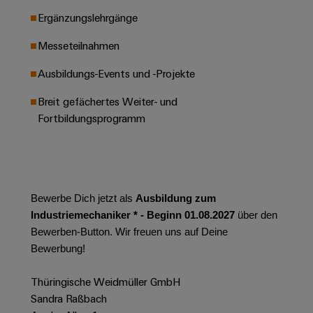
Leiterplattensteckverbinder
Schaltschrankbau
AI
Ergänzungslehrgänge
Karriere auf
&
dem Kindel
Schienenfahrzeuge
Remote
Leiterplattenklemmen
Messeteilnahmen
Unser
Moderne
Access
neues
und
PCB
Distribution
Ausbildungs-Events und -Projekte
&
digitale
Center in
Connector
Lösungen
Thüringen
Cloud-
Breit gefächertes Weiter- und
für
Services
Services
Fortbildungsprogramm
klimafreundliche
Mobilitat
Original
Industrial
im
Equipment
Bahnverkehr
Service
Manufacturer
Platform
Schiffbau
(OEM)
easyConnect
Bewerbe Dich jetzt als
Ausbildung zum
Umfassende
Verbindungslösungen
Industriemechaniker * - Beginn 01.08.2027
über den
für
Bewerben-Button. Wir freuen uns auf Deine
die
Werkstatt
Bewerbung!
maritime
Industrie
&
Thüringische Weidmüller GmbH
Zubehör
Wasseraufbereitung
Sandra Raßbach
&