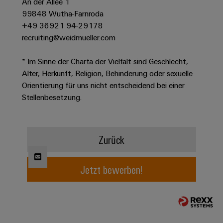
An der Allee 1
Werkzeuge
Abwasseraufbereitung
99848 Wutha-Farnroda
Automaten
Lösungen
+49 36921 94-29178
für
recruiting@weidmueller.com
die
Software
Wasser-
* Im Sinne der Charta der Vielfalt sind Geschlecht,
und
Markierer
Abwasserindustrie
Alter, Herkunft, Religion, Behinderung oder sexuelle
Orientierung für uns nicht entscheidend bei einer
Industriedrucker
Wasserstoff
Stellenbesetzung.
Wasserstoff
Industrieleuchte
als
Schlüsseltechnologie
Cabinet
für
Zurück
die
Infrastructure
Energiewende
Windenergie
Jetzt bewerben!
Assemblierungsservice
Effizienter
Betrieb
von
Bestückte
Windparks
Klemmenleisten