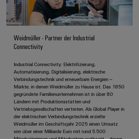
IN
Kabelkonfektionierung
zu
Offene
Leiterplattenklemmen
erlebbar
Weidmüller
Anschlusstechnologie
uns
Stellen
Vertrieb
werden.
Fast
für
Gehäusesysteme
Zahlen
DC-
Delivery
Promotionfahrzeug
Datencenter
Berufserfahrene
und
und
Microgrids
Service
Lösungen
Unternehmen
-
und
Fakten
Weidmüller - Partner der Industrial
Produkte
u-
komponenten
Distribution
Connectivity
Für
für
Unser
OS
Karriere
Beratung
Rechenzentren
Kabeleinführungssysteme
Studierende
Info
Vorstand
Edge
–
und
und
Industrial Connectivity: Elektrifizierung,
effizient,
für
Computing
digitale
Werkstudententätigkeiten
Nachhaltigkeit
zuverlässig,
-
Automatisierung, Digitalisierung, elektrische
unsere
Planung
skalierbar
Industrial
komponenten
Verbindungstechnik und erneuerbare Energien –
Partner
Praktika
Weidmüller
5G
Märkte, in denen Weidmüller zu Hause ist. Das 1850
Energiespeicher
easyConnect
Academy
Anschlussleitungen,
Vertrieb
Abschlussarbeiten
gegründete Familienunternehmen ist in über 80
Lösungen
-
Single
Patchkabel
und
Ländern mit Produktionsstätten und
People
Ihre
Großhandelssuche
Neuanfang
Produkte
Pair
und
Vertriebsgesellschaften vertreten. Als Global Player in
&
für
Industrial
für
Ethernet
Kabel
der elektrischen Verbindungstechnik erzielte
Energiespeichersysteme
Culture
Service
Studienabbrecher
Weidmüller im Geschäftsjahr 2025 einen Umsatz
(ESS)
SPS
Platform
News
von über einer Milliarde Euro mit rund 5.500
Compliance
Energieübertragung
Offene
Systemverkabelung
Mitarbeiterinnen und Mitarbeitern weltweit – davon