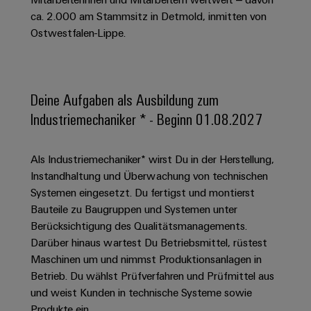
Schaltschrank-
Connectivity
Messen
und
Stellen
&
ca. 2.000 am Stammsitz in Detmold, inmitten von
Weidmüller
und
Consulting
-
für
Migrationslösungen
Ostwestfalen-Lippe.
Welt
Feldebene
Newsletter
verteilung
Studierende
Digitales
Anmeldung
Serviceschnittstellen
Orange
Stabilität
Feldverdrahtung
Engineering
und
Mag
Verteilerboxen
Sicherheit
Smart
Deine Aufgaben als Ausbildung zum
Für
|
Weidmüller
für
Kundenservice
Cabinet
Industriemechaniker * - Beginn 01.08.2027
moderne
Schülerinnen
Kundenmagazin
Configurator
Energienetze
Building
und
Webshop
Elektronik
Länder
PCB
Schüler
Gebäudeinfrastruktur
Als Industriemechaniker* wirst Du in der Herstellung,
Smart
Connector
Preisliste
Koppelrelais
Lösungen
Instandhaltung und Überwachung von technischen
Management
Metering
Ausbildung
Services
für
&
Systemen eingesetzt. Du fertigst und montierst
Informationen
Kataloganforderung
die
Weidmüller
Halbleiterrelais
Bauteile zu Baugruppen und Systemen unter
Duales
spezifischen
und
Akkreditiertes
Configurator
Anforderungen
Berücksichtigung des Qualitätsmanagements.
Studium
Zertifikate
Labor
Trennverstärker
in
Darüber hinaus wartest Du Betriebsmittel, rüstest
der
Workplace
und
Schülerpraktika
Maschinen um und nimmst Produktionsanlagen in
Gebäudeinfrastruktur
Solutions
Messumformer
Betrieb. Du wählst Prüfverfahren und Prüfmittel aus
Presse
Support
Erfolgreiche
Gerätehersteller
und weist Kunden in technische Systeme sowie
Stromversorgungen
Karrierewege
Innovative
Produkte ein.