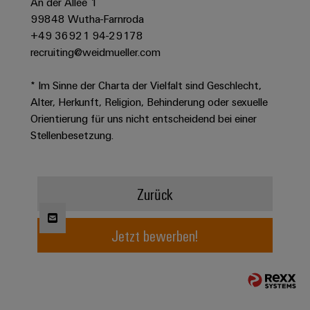
An der Allee 1
Werkzeuge
Abwasseraufbereitung
99848 Wutha-Farnroda
Automaten
Lösungen
+49 36921 94-29178
für
recruiting@weidmueller.com
die
Software
Wasser-
* Im Sinne der Charta der Vielfalt sind Geschlecht,
und
Markierer
Abwasserindustrie
Alter, Herkunft, Religion, Behinderung oder sexuelle
Orientierung für uns nicht entscheidend bei einer
Industriedrucker
Wasserstoff
Stellenbesetzung.
Wasserstoff
Industrieleuchte
als
Schlüsseltechnologie
Cabinet
für
Zurück
die
Infrastructure
Energiewende
Windenergie
Jetzt bewerben!
Assemblierungsservice
Effizienter
Betrieb
von
Bestückte
Windparks
Klemmenleisten