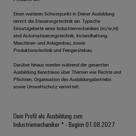
Unternehmensmeldungen
Technischer
Verbindungslösungen
Systeme
Elektronikgehäuse
Support
für
Offene
Fachpressemeldungen
und
Einen weiteren Schwerpunkt in Deiner Ausbildung
Geräte
Ausbildungs-
nimmt die Steuerungstechnik ein. Typische
Blitz-
Lösungen
Umweltbezogene
Pressekontakt
Konventionelle
und
Einsatzgebiete eines Industriemechanikers (m/w/d)
und
Produktkonformität
Energieerzeugung
Dezentrale
Studienplätze
sind Automatisierungstechnik, Instandhaltung,
Überspannungsschutz
Zukunftssicherheit
Automatisierung
Engineering
Maschinen- und Anlagenbau, sowie
für
Unsere
PV
Daten
Produktionstechnik und Feingerätebau.
bewährte
Energiemanagement-
Partner
Veranstaltungen
Generatoranschlusskasten
Energieerzeugung
Lösungen
Technische
Darüber hinaus werden während der gesamten
IIoT
Aktuelle
Maschinenbau
Feldbusverteiler
Produktkataloge
Ausbildung Kenntnisse über Themen wie Rechte und
IIoT
and
Termine
Lösungen
Pflichten, Organisation des Ausbildungsbetriebs
&
Reparatur
für
Automation
sowie Umweltschutz vermittelt.
verschiedene
Workshops
Automation
und
Partner
Automatisierung
Segmente
für
Software
Ersatzteile
Netzwerk
der
&
Schulklassen
Maschinen
Software
Industrial
Trainings
und
IIoT
Dein Profil als Ausbildung zum
Fabrikautomation
Analytics
und
and
Steuerungen
Industriemechaniker * - Beginn 01.08.2027
Webinare
Öl
Automation
Industrial
I/O-