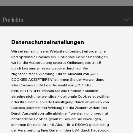
Modifizierte
und
Produkte
bestückte
Gehäuse
IIoT & Automation Software
Lösungen & Technologien
Industriedrucker
Datenschutzeinstellungen
Kundenspezifische
Koppelrelais
Automatisierung
Kabelkonfektionierung
Wir setzen auf unserer Website unbedingt erforderliche
Leiterplattensteckverbinder und Leiterplattenklemmen
Service
Industrial IoT
und optionale Cookies ein. Optionale Cookies benötigen
Markierungssysteme
wir für die Verbesserung unseres Onlineangebots, z.B.
Industrial Security
Connectivity Consulting
durch Leistungsmessung sowie durch auf Sie
Reihenklemmen
Single Pair Ethernet
Industrien
eShop / Digitale Bestellmöglichkeiten
zugeschnittene Werbung. Durch Auswahl von „ALLE
Stromversorgungen
Produktinnovationen
COOKIES AKZEPTIEREN“ stimmen Sie der Verwendung
Smart Metering
Engineering-Daten
Datencenter
aller Cookies zu. Mit der Auswahl von „COOKIE-
Praxisnahe
SNAP IN Anschlusstechnologie
PCB Connector Services
Verbindungen für
EINSTELLUNGEN“ können Sie alle Cookies ablehnen,
AGB
Gerätehersteller
Ihre Industrie.
Workplace Solutions
einzelne nicht notwendige / optionale Cookies auswählen
Support Center
Impressum
Unsere Neuheiten
Maschinenbau
oder Ihre einmal erklärte Einwilligung durch abwählen von
im Bereich
Technische Produktkataloge
Einkaufs- /Lieferanteninformationen
Cookies jederzeit mit Wirkung für die Zukunft widerrufen.
Photovoltaik
Industrial
Durch Auswahl von „alle ablehnen“ werden nur unbedingt
Weidmüller Configurator
Connectivity.
Datenschutzerklärung
Wasserstoff
erforderliche Cookies genutzt. Soweit Sie einwilligen,
Cookie Richtlinie
Weidmüller Industry Match
stimmen Sie nach Art. 49 Abs. 1 lit. a DSGVO gleichzeitig
der Verarbeitung Ihrer Daten in den USA durch Facebook,
Cookie Einstellungen
Windenergie