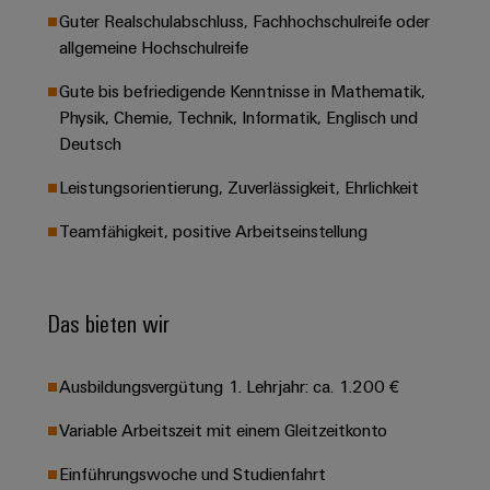
&
Solution
Automation
PSIRT
Guter Realschulabschluss, Fachhochschulreife oder
Systeme
Gas
Partner
allgemeine Hochschulreife
Sicherer
finden
Stellenbörse
Industrial
Industrial
Betrieb
IoT
Gute bis befriedigende Kenntnisse in Mathematik,
Ethernet
Digitale
mit
Solution
Physik, Chemie, Technik, Informatik, Englisch und
vernetzten
Bestellmöglichkeiten
Partner
Industrial
Lösungen
Touch-
Deutsch
für
-
Security
Panels
eShop
die
Leistungsorientierung, Zuverlässigkeit, Ehrlichkeit
Systemintegratoren
Prozessindustrie
Industrial
Engineering-
OCI-
Teamfähigkeit, positive Arbeitseinstellung
Service
Photovoltaik
und
Schnittstelle
Platform
Mehr
Visualisierungstools
Messen
Chancen in der
Ressourceneffizienz
EDI-
easyConnect
&
Entwicklung
durch
Das bieten wir
Energiemessung
Schnittstelle
Spannende Aufgabe
Events
Sonnenenergie
EZA-
in unseren
und
Entwicklungsbereic
Regler
Schaltschrankbau
Smart
Globale
Ausbildungsvergütung 1. Lehrjahr: ca. 1.200 €
ALLE
Lösungen
Metering
Messen
SERVICES
für
Variable Arbeitszeit mit einem Gleitzeitkonto
&
die
Weidmüller
Gerätehersteller
Events
Herausforderungen
Einführungswoche und Studienfahrt
Industrial
im