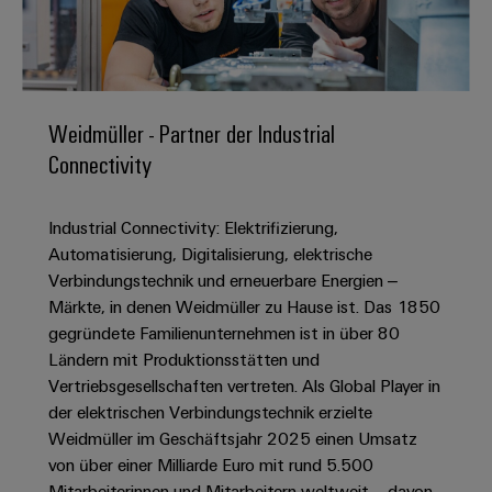
IN
Kabelkonfektionierung
zu
Offene
Leiterplattenklemmen
erlebbar
Weidmüller
Anschlusstechnologie
uns
Stellen
Vertrieb
werden.
Fast
für
Gehäusesysteme
Zahlen
DC-
Delivery
Promotionfahrzeug
Datencenter
Berufserfahrene
und
und
Microgrids
Service
Lösungen
Unternehmen
-
und
Fakten
Weidmüller - Partner der Industrial
Produkte
u-
komponenten
Distribution
Connectivity
Für
für
Unser
OS
Karriere
Beratung
Rechenzentren
Kabeleinführungssysteme
Studierende
Info
Vorstand
Edge
–
und
und
Industrial Connectivity: Elektrifizierung,
effizient,
für
Computing
digitale
Werkstudententätigkeiten
Nachhaltigkeit
zuverlässig,
-
Automatisierung, Digitalisierung, elektrische
unsere
Planung
skalierbar
Industrial
komponenten
Verbindungstechnik und erneuerbare Energien –
Partner
Praktika
Weidmüller
5G
Märkte, in denen Weidmüller zu Hause ist. Das 1850
Energiespeicher
easyConnect
Academy
Anschlussleitungen,
Vertrieb
Abschlussarbeiten
gegründete Familienunternehmen ist in über 80
Lösungen
-
Single
Patchkabel
und
Ländern mit Produktionsstätten und
People
Ihre
Großhandelssuche
Neuanfang
Produkte
Pair
und
Vertriebsgesellschaften vertreten. Als Global Player in
&
für
Industrial
für
Ethernet
Kabel
der elektrischen Verbindungstechnik erzielte
Energiespeichersysteme
Culture
Service
Studienabbrecher
Weidmüller im Geschäftsjahr 2025 einen Umsatz
(ESS)
SPS
Platform
News
von über einer Milliarde Euro mit rund 5.500
Compliance
Energieübertragung
Offene
Systemverkabelung
Mitarbeiterinnen und Mitarbeitern weltweit – davon