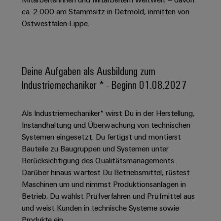
Schaltschrank-
Connectivity
Messen
und
Stellen
&
ca. 2.000 am Stammsitz in Detmold, inmitten von
Weidmüller
und
Consulting
-
für
Migrationslösungen
Ostwestfalen-Lippe.
Welt
Feldebene
Newsletter
verteilung
Studierende
Digitales
Anmeldung
Serviceschnittstellen
Orange
Stabilität
Feldverdrahtung
Engineering
und
Mag
Verteilerboxen
Sicherheit
Smart
Deine Aufgaben als Ausbildung zum
Für
|
Weidmüller
für
Kundenservice
Cabinet
Industriemechaniker * - Beginn 01.08.2027
moderne
Schülerinnen
Kundenmagazin
Configurator
Energienetze
Building
und
Webshop
Elektronik
Länder
PCB
Schüler
Gebäudeinfrastruktur
Als Industriemechaniker* wirst Du in der Herstellung,
Smart
Connector
Preisliste
Koppelrelais
Lösungen
Instandhaltung und Überwachung von technischen
Management
Metering
Ausbildung
Services
für
&
Systemen eingesetzt. Du fertigst und montierst
Informationen
Kataloganforderung
die
Weidmüller
Halbleiterrelais
Bauteile zu Baugruppen und Systemen unter
Duales
spezifischen
und
Akkreditiertes
Configurator
Anforderungen
Berücksichtigung des Qualitätsmanagements.
Studium
Zertifikate
Labor
Trennverstärker
in
Darüber hinaus wartest Du Betriebsmittel, rüstest
der
Workplace
und
Schülerpraktika
Maschinen um und nimmst Produktionsanlagen in
Gebäudeinfrastruktur
Solutions
Messumformer
Betrieb. Du wählst Prüfverfahren und Prüfmittel aus
Presse
Support
Erfolgreiche
Gerätehersteller
und weist Kunden in technische Systeme sowie
Stromversorgungen
Karrierewege
Innovative
Produkte ein.