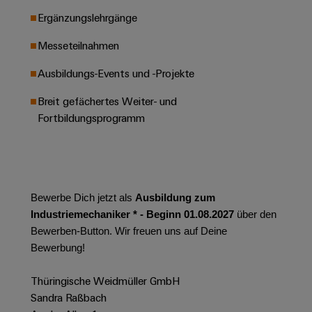
Leiterplattensteckverbinder
Schaltschrankbau
AI
Ergänzungslehrgänge
Karriere auf
&
dem Kindel
Schienenfahrzeuge
Remote
Leiterplattenklemmen
Messeteilnahmen
Unser
Moderne
Access
neues
und
PCB
Distribution
Ausbildungs-Events und -Projekte
&
digitale
Center in
Connector
Lösungen
Thüringen
Cloud-
Breit gefächertes Weiter- und
für
Services
Services
Fortbildungsprogramm
klimafreundliche
Mobilitat
Original
Industrial
im
Equipment
Bahnverkehr
Service
Manufacturer
Platform
Schiffbau
(OEM)
easyConnect
Bewerbe Dich jetzt als
Ausbildung zum
Umfassende
Verbindungslösungen
Industriemechaniker * - Beginn 01.08.2027
über den
für
Bewerben-Button. Wir freuen uns auf Deine
die
Werkstatt
Bewerbung!
maritime
Industrie
&
Thüringische Weidmüller GmbH
Zubehör
Wasseraufbereitung
Sandra Raßbach
&