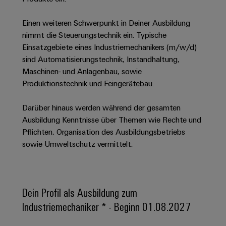
Unternehmensmeldungen
Technischer
Verbindungslösungen
Systeme
Elektronikgehäuse
Support
für
Offene
Fachpressemeldungen
und
Einen weiteren Schwerpunkt in Deiner Ausbildung
Geräte
Ausbildungs-
nimmt die Steuerungstechnik ein. Typische
Blitz-
Lösungen
Umweltbezogene
Pressekontakt
Konventionelle
und
Einsatzgebiete eines Industriemechanikers (m/w/d)
und
Produktkonformität
Energieerzeugung
Dezentrale
Studienplätze
sind Automatisierungstechnik, Instandhaltung,
Überspannungsschutz
Zukunftssicherheit
Automatisierung
Engineering
Maschinen- und Anlagenbau, sowie
für
Unsere
PV
Daten
Produktionstechnik und Feingerätebau.
bewährte
Energiemanagement-
Partner
Veranstaltungen
Generatoranschlusskasten
Energieerzeugung
Lösungen
Technische
Darüber hinaus werden während der gesamten
IIoT
Aktuelle
Maschinenbau
Feldbusverteiler
Produktkataloge
Ausbildung Kenntnisse über Themen wie Rechte und
IIoT
and
Termine
Lösungen
Pflichten, Organisation des Ausbildungsbetriebs
&
Reparatur
für
Automation
sowie Umweltschutz vermittelt.
verschiedene
Workshops
Automation
und
Partner
Automatisierung
Segmente
für
Software
Ersatzteile
Netzwerk
der
&
Schulklassen
Maschinen
Software
Industrial
Trainings
und
IIoT
Dein Profil als Ausbildung zum
Fabrikautomation
Analytics
und
and
Steuerungen
Industriemechaniker * - Beginn 01.08.2027
Webinare
Öl
Automation
Industrial
I/O-