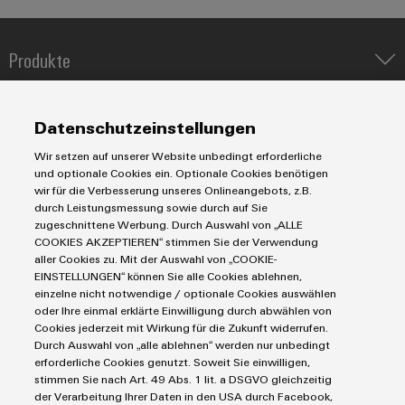
Modifizierte
und
Produkte
bestückte
Gehäuse
IIoT & Automation Software
Lösungen & Technologien
Industriedrucker
Datenschutzeinstellungen
Kundenspezifische
Koppelrelais
Automatisierung
Kabelkonfektionierung
Wir setzen auf unserer Website unbedingt erforderliche
Leiterplattensteckverbinder und Leiterplattenklemmen
Service
Industrial IoT
und optionale Cookies ein. Optionale Cookies benötigen
Markierungssysteme
wir für die Verbesserung unseres Onlineangebots, z.B.
Industrial Security
Connectivity Consulting
durch Leistungsmessung sowie durch auf Sie
Reihenklemmen
Single Pair Ethernet
Industrien
eShop / Digitale Bestellmöglichkeiten
zugeschnittene Werbung. Durch Auswahl von „ALLE
Stromversorgungen
Produktinnovationen
COOKIES AKZEPTIEREN“ stimmen Sie der Verwendung
Smart Metering
Engineering-Daten
Datencenter
aller Cookies zu. Mit der Auswahl von „COOKIE-
Praxisnahe
SNAP IN Anschlusstechnologie
PCB Connector Services
Verbindungen für
EINSTELLUNGEN“ können Sie alle Cookies ablehnen,
AGB
Gerätehersteller
Ihre Industrie.
Workplace Solutions
einzelne nicht notwendige / optionale Cookies auswählen
Support Center
Impressum
Unsere Neuheiten
Maschinenbau
oder Ihre einmal erklärte Einwilligung durch abwählen von
im Bereich
Technische Produktkataloge
Einkaufs- /Lieferanteninformationen
Cookies jederzeit mit Wirkung für die Zukunft widerrufen.
Photovoltaik
Industrial
Durch Auswahl von „alle ablehnen“ werden nur unbedingt
Weidmüller Configurator
Connectivity.
Datenschutzerklärung
Wasserstoff
erforderliche Cookies genutzt. Soweit Sie einwilligen,
Cookie Richtlinie
Weidmüller Industry Match
stimmen Sie nach Art. 49 Abs. 1 lit. a DSGVO gleichzeitig
der Verarbeitung Ihrer Daten in den USA durch Facebook,
Cookie Einstellungen
Windenergie