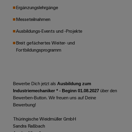
Leiterplattensteckverbinder
Schaltschrankbau
AI
Ergänzungslehrgänge
Karriere auf
&
dem Kindel
Schienenfahrzeuge
Remote
Leiterplattenklemmen
Messeteilnahmen
Unser
Moderne
Access
neues
und
PCB
Distribution
Ausbildungs-Events und -Projekte
&
digitale
Center in
Connector
Lösungen
Thüringen
Cloud-
Breit gefächertes Weiter- und
für
Services
Services
Fortbildungsprogramm
klimafreundliche
Mobilitat
Original
Industrial
im
Equipment
Bahnverkehr
Service
Manufacturer
Platform
Schiffbau
(OEM)
easyConnect
Bewerbe Dich jetzt als
Ausbildung zum
Umfassende
Verbindungslösungen
Industriemechaniker * - Beginn 01.08.2027
über den
für
Bewerben-Button. Wir freuen uns auf Deine
die
Werkstatt
Bewerbung!
maritime
Industrie
&
Thüringische Weidmüller GmbH
Zubehör
Wasseraufbereitung
Sandra Raßbach
&