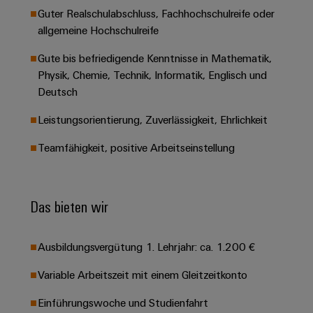
&
Solution
Automation
PSIRT
Guter Realschulabschluss, Fachhochschulreife oder
Systeme
Gas
Partner
allgemeine Hochschulreife
Sicherer
finden
Stellenbörse
Industrial
Industrial
Betrieb
IoT
Gute bis befriedigende Kenntnisse in Mathematik,
Ethernet
Digitale
mit
Solution
Physik, Chemie, Technik, Informatik, Englisch und
vernetzten
Bestellmöglichkeiten
Partner
Industrial
Lösungen
Touch-
Deutsch
für
-
Security
Panels
eShop
die
Leistungsorientierung, Zuverlässigkeit, Ehrlichkeit
Systemintegratoren
Prozessindustrie
Industrial
Engineering-
OCI-
Teamfähigkeit, positive Arbeitseinstellung
Service
Photovoltaik
und
Schnittstelle
Platform
Mehr
Visualisierungstools
Messen
Chancen in der
Ressourceneffizienz
EDI-
easyConnect
&
Entwicklung
durch
Das bieten wir
Energiemessung
Schnittstelle
Spannende Aufgabe
Events
Sonnenenergie
EZA-
in unseren
und
Entwicklungsbereic
Regler
Schaltschrankbau
Smart
Globale
Ausbildungsvergütung 1. Lehrjahr: ca. 1.200 €
ALLE
Lösungen
Metering
Messen
SERVICES
für
Variable Arbeitszeit mit einem Gleitzeitkonto
&
die
Weidmüller
Gerätehersteller
Events
Herausforderungen
Einführungswoche und Studienfahrt
Industrial
im