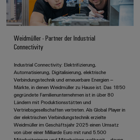
IN
Kabelkonfektionierung
zu
Offene
Leiterplattenklemmen
erlebbar
Weidmüller
Anschlusstechnologie
uns
Stellen
Vertrieb
werden.
Fast
für
Gehäusesysteme
Zahlen
DC-
Delivery
Promotionfahrzeug
Datencenter
Berufserfahrene
und
und
Microgrids
Service
Lösungen
Unternehmen
-
und
Fakten
Weidmüller - Partner der Industrial
Produkte
u-
komponenten
Distribution
Connectivity
Für
für
Unser
OS
Karriere
Beratung
Rechenzentren
Kabeleinführungssysteme
Studierende
Info
Vorstand
Edge
–
und
und
Industrial Connectivity: Elektrifizierung,
effizient,
für
Computing
digitale
Werkstudententätigkeiten
Nachhaltigkeit
zuverlässig,
-
Automatisierung, Digitalisierung, elektrische
unsere
Planung
skalierbar
Industrial
komponenten
Verbindungstechnik und erneuerbare Energien –
Partner
Praktika
Weidmüller
5G
Märkte, in denen Weidmüller zu Hause ist. Das 1850
Energiespeicher
easyConnect
Academy
Anschlussleitungen,
Vertrieb
Abschlussarbeiten
gegründete Familienunternehmen ist in über 80
Lösungen
-
Single
Patchkabel
und
Ländern mit Produktionsstätten und
People
Ihre
Großhandelssuche
Neuanfang
Produkte
Pair
und
Vertriebsgesellschaften vertreten. Als Global Player in
&
für
Industrial
für
Ethernet
Kabel
der elektrischen Verbindungstechnik erzielte
Energiespeichersysteme
Culture
Service
Studienabbrecher
Weidmüller im Geschäftsjahr 2025 einen Umsatz
(ESS)
SPS
Platform
News
von über einer Milliarde Euro mit rund 5.500
Compliance
Energieübertragung
Offene
Systemverkabelung
Mitarbeiterinnen und Mitarbeitern weltweit – davon