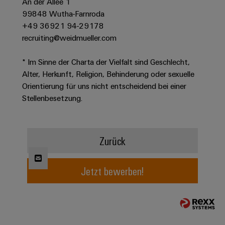
An der Allee 1
Werkzeuge
Abwasseraufbereitung
99848 Wutha-Farnroda
Automaten
Lösungen
+49 36921 94-29178
für
recruiting@weidmueller.com
die
Software
Wasser-
* Im Sinne der Charta der Vielfalt sind Geschlecht,
und
Markierer
Abwasserindustrie
Alter, Herkunft, Religion, Behinderung oder sexuelle
Orientierung für uns nicht entscheidend bei einer
Industriedrucker
Wasserstoff
Stellenbesetzung.
Wasserstoff
Industrieleuchte
als
Schlüsseltechnologie
Cabinet
für
Zurück
die
Infrastructure
Energiewende
Windenergie
Jetzt bewerben!
Assemblierungsservice
Effizienter
Betrieb
von
Bestückte
Windparks
Klemmenleisten