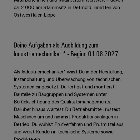
Schaltschrank-
Connectivity
Messen
und
Stellen
&
ca. 2.000 am Stammsitz in Detmold, inmitten von
Weidmüller
und
Consulting
-
für
Migrationslösungen
Ostwestfalen-Lippe.
Welt
Feldebene
Newsletter
verteilung
Studierende
Digitales
Anmeldung
Serviceschnittstellen
Orange
Stabilität
Feldverdrahtung
Engineering
und
Mag
Verteilerboxen
Sicherheit
Smart
Deine Aufgaben als Ausbildung zum
Für
|
Weidmüller
für
Kundenservice
Cabinet
Industriemechaniker * - Beginn 01.08.2027
moderne
Schülerinnen
Kundenmagazin
Configurator
Energienetze
Building
und
Webshop
Elektronik
Länder
PCB
Schüler
Gebäudeinfrastruktur
Als Industriemechaniker* wirst Du in der Herstellung,
Smart
Connector
Preisliste
Koppelrelais
Lösungen
Instandhaltung und Überwachung von technischen
Management
Metering
Ausbildung
Services
für
&
Systemen eingesetzt. Du fertigst und montierst
Informationen
Kataloganforderung
die
Weidmüller
Halbleiterrelais
Bauteile zu Baugruppen und Systemen unter
Duales
spezifischen
und
Akkreditiertes
Configurator
Anforderungen
Berücksichtigung des Qualitätsmanagements.
Studium
Zertifikate
Labor
Trennverstärker
in
Darüber hinaus wartest Du Betriebsmittel, rüstest
der
Workplace
und
Schülerpraktika
Maschinen um und nimmst Produktionsanlagen in
Gebäudeinfrastruktur
Solutions
Messumformer
Betrieb. Du wählst Prüfverfahren und Prüfmittel aus
Presse
Support
Erfolgreiche
Gerätehersteller
und weist Kunden in technische Systeme sowie
Stromversorgungen
Karrierewege
Innovative
Produkte ein.