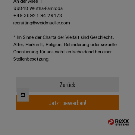
An der Allee 1
Werkzeuge
Abwasseraufbereitung
99848 Wutha-Farnroda
Automaten
Lösungen
+49 36921 94-29178
für
recruiting@weidmueller.com
die
Software
Wasser-
* Im Sinne der Charta der Vielfalt sind Geschlecht,
und
Markierer
Abwasserindustrie
Alter, Herkunft, Religion, Behinderung oder sexuelle
Orientierung für uns nicht entscheidend bei einer
Industriedrucker
Wasserstoff
Stellenbesetzung.
Wasserstoff
Industrieleuchte
als
Schlüsseltechnologie
Cabinet
für
Zurück
die
Infrastructure
Energiewende
Windenergie
Jetzt bewerben!
Assemblierungsservice
Effizienter
Betrieb
von
Bestückte
Windparks
Klemmenleisten