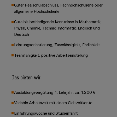
&
Solution
Automation
PSIRT
Guter Realschulabschluss, Fachhochschulreife oder
Systeme
Gas
Partner
allgemeine Hochschulreife
Sicherer
finden
Stellenbörse
Industrial
Industrial
Betrieb
IoT
Gute bis befriedigende Kenntnisse in Mathematik,
Ethernet
Digitale
mit
Solution
Physik, Chemie, Technik, Informatik, Englisch und
vernetzten
Bestellmöglichkeiten
Partner
Industrial
Lösungen
Touch-
Deutsch
für
-
Security
Panels
eShop
die
Leistungsorientierung, Zuverlässigkeit, Ehrlichkeit
Systemintegratoren
Prozessindustrie
Industrial
Engineering-
OCI-
Teamfähigkeit, positive Arbeitseinstellung
Service
Photovoltaik
und
Schnittstelle
Platform
Mehr
Visualisierungstools
Messen
Chancen in der
Ressourceneffizienz
EDI-
easyConnect
&
Entwicklung
durch
Das bieten wir
Energiemessung
Schnittstelle
Spannende Aufgabe
Events
Sonnenenergie
EZA-
in unseren
und
Entwicklungsbereic
Regler
Schaltschrankbau
Smart
Globale
Ausbildungsvergütung 1. Lehrjahr: ca. 1.200 €
ALLE
Lösungen
Metering
Messen
SERVICES
für
Variable Arbeitszeit mit einem Gleitzeitkonto
&
die
Weidmüller
Gerätehersteller
Events
Herausforderungen
Einführungswoche und Studienfahrt
Industrial
im