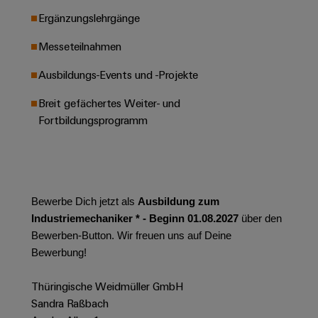
Leiterplattensteckverbinder
Schaltschrankbau
AI
Ergänzungslehrgänge
Karriere auf
&
dem Kindel
Schienenfahrzeuge
Remote
Leiterplattenklemmen
Messeteilnahmen
Unser
Moderne
Access
neues
und
PCB
Distribution
Ausbildungs-Events und -Projekte
&
digitale
Center in
Connector
Lösungen
Thüringen
Cloud-
Breit gefächertes Weiter- und
für
Services
Services
Fortbildungsprogramm
klimafreundliche
Mobilitat
Original
Industrial
im
Equipment
Bahnverkehr
Service
Manufacturer
Platform
Schiffbau
(OEM)
easyConnect
Bewerbe Dich jetzt als
Ausbildung zum
Umfassende
Verbindungslösungen
Industriemechaniker * - Beginn 01.08.2027
über den
für
Bewerben-Button. Wir freuen uns auf Deine
die
Werkstatt
Bewerbung!
maritime
Industrie
&
Thüringische Weidmüller GmbH
Zubehör
Wasseraufbereitung
Sandra Raßbach
&