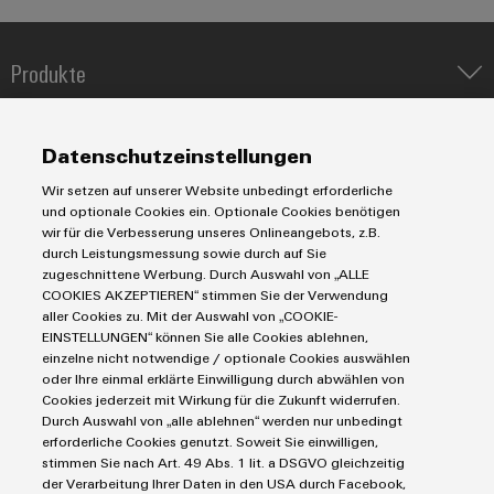
Modifizierte
und
Produkte
bestückte
Gehäuse
IIoT & Automation Software
Lösungen & Technologien
Industriedrucker
Datenschutzeinstellungen
Kundenspezifische
Koppelrelais
Automatisierung
Kabelkonfektionierung
Wir setzen auf unserer Website unbedingt erforderliche
Leiterplattensteckverbinder und Leiterplattenklemmen
Service
Industrial IoT
und optionale Cookies ein. Optionale Cookies benötigen
Markierungssysteme
wir für die Verbesserung unseres Onlineangebots, z.B.
Industrial Security
Connectivity Consulting
durch Leistungsmessung sowie durch auf Sie
Reihenklemmen
Single Pair Ethernet
Industrien
eShop / Digitale Bestellmöglichkeiten
zugeschnittene Werbung. Durch Auswahl von „ALLE
Stromversorgungen
Produktinnovationen
COOKIES AKZEPTIEREN“ stimmen Sie der Verwendung
Smart Metering
Engineering-Daten
Datencenter
aller Cookies zu. Mit der Auswahl von „COOKIE-
Praxisnahe
SNAP IN Anschlusstechnologie
PCB Connector Services
Verbindungen für
EINSTELLUNGEN“ können Sie alle Cookies ablehnen,
AGB
Gerätehersteller
Ihre Industrie.
Workplace Solutions
einzelne nicht notwendige / optionale Cookies auswählen
Support Center
Impressum
Unsere Neuheiten
Maschinenbau
oder Ihre einmal erklärte Einwilligung durch abwählen von
im Bereich
Technische Produktkataloge
Einkaufs- /Lieferanteninformationen
Cookies jederzeit mit Wirkung für die Zukunft widerrufen.
Photovoltaik
Industrial
Durch Auswahl von „alle ablehnen“ werden nur unbedingt
Weidmüller Configurator
Connectivity.
Datenschutzerklärung
Wasserstoff
erforderliche Cookies genutzt. Soweit Sie einwilligen,
Cookie Richtlinie
Weidmüller Industry Match
stimmen Sie nach Art. 49 Abs. 1 lit. a DSGVO gleichzeitig
der Verarbeitung Ihrer Daten in den USA durch Facebook,
Cookie Einstellungen
Windenergie