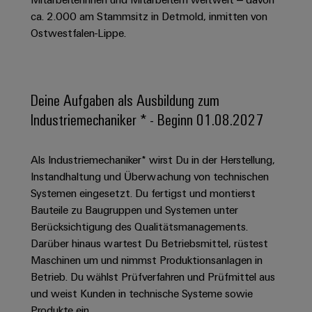
Schaltschrank-
Connectivity
Messen
und
Stellen
&
ca. 2.000 am Stammsitz in Detmold, inmitten von
Weidmüller
und
Consulting
-
für
Migrationslösungen
Ostwestfalen-Lippe.
Welt
Feldebene
Newsletter
verteilung
Studierende
Digitales
Anmeldung
Serviceschnittstellen
Orange
Stabilität
Feldverdrahtung
Engineering
und
Mag
Verteilerboxen
Sicherheit
Smart
Deine Aufgaben als Ausbildung zum
Für
|
Weidmüller
für
Kundenservice
Cabinet
Industriemechaniker * - Beginn 01.08.2027
moderne
Schülerinnen
Kundenmagazin
Configurator
Energienetze
Building
und
Webshop
Elektronik
Länder
PCB
Schüler
Gebäudeinfrastruktur
Als Industriemechaniker* wirst Du in der Herstellung,
Smart
Connector
Preisliste
Koppelrelais
Lösungen
Instandhaltung und Überwachung von technischen
Management
Metering
Ausbildung
Services
für
&
Systemen eingesetzt. Du fertigst und montierst
Informationen
Kataloganforderung
die
Weidmüller
Halbleiterrelais
Bauteile zu Baugruppen und Systemen unter
Duales
spezifischen
und
Akkreditiertes
Configurator
Anforderungen
Berücksichtigung des Qualitätsmanagements.
Studium
Zertifikate
Labor
Trennverstärker
in
Darüber hinaus wartest Du Betriebsmittel, rüstest
der
Workplace
und
Schülerpraktika
Maschinen um und nimmst Produktionsanlagen in
Gebäudeinfrastruktur
Solutions
Messumformer
Betrieb. Du wählst Prüfverfahren und Prüfmittel aus
Presse
Support
Erfolgreiche
Gerätehersteller
und weist Kunden in technische Systeme sowie
Stromversorgungen
Karrierewege
Innovative
Produkte ein.