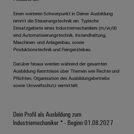
Unternehmensmeldungen
Technischer
Verbindungslösungen
Systeme
Elektronikgehäuse
Support
für
Offene
Fachpressemeldungen
und
Einen weiteren Schwerpunkt in Deiner Ausbildung
Geräte
Ausbildungs-
nimmt die Steuerungstechnik ein. Typische
Blitz-
Lösungen
Umweltbezogene
Pressekontakt
Konventionelle
und
Einsatzgebiete eines Industriemechanikers (m/w/d)
und
Produktkonformität
Energieerzeugung
Dezentrale
Studienplätze
sind Automatisierungstechnik, Instandhaltung,
Überspannungsschutz
Zukunftssicherheit
Automatisierung
Engineering
Maschinen- und Anlagenbau, sowie
für
Unsere
PV
Daten
Produktionstechnik und Feingerätebau.
bewährte
Energiemanagement-
Partner
Veranstaltungen
Generatoranschlusskasten
Energieerzeugung
Lösungen
Technische
Darüber hinaus werden während der gesamten
IIoT
Aktuelle
Maschinenbau
Feldbusverteiler
Produktkataloge
Ausbildung Kenntnisse über Themen wie Rechte und
IIoT
and
Termine
Lösungen
Pflichten, Organisation des Ausbildungsbetriebs
&
Reparatur
für
Automation
sowie Umweltschutz vermittelt.
verschiedene
Workshops
Automation
und
Partner
Automatisierung
Segmente
für
Software
Ersatzteile
Netzwerk
der
&
Schulklassen
Maschinen
Software
Industrial
Trainings
und
IIoT
Dein Profil als Ausbildung zum
Fabrikautomation
Analytics
und
and
Steuerungen
Industriemechaniker * - Beginn 01.08.2027
Webinare
Öl
Automation
Industrial
I/O-