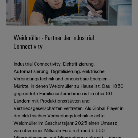
IN
Kabelkonfektionierung
zu
Offene
Leiterplattenklemmen
erlebbar
Weidmüller
Anschlusstechnologie
uns
Stellen
Vertrieb
werden.
Fast
für
Gehäusesysteme
Zahlen
DC-
Delivery
Promotionfahrzeug
Datencenter
Berufserfahrene
und
und
Microgrids
Service
Lösungen
Unternehmen
-
und
Fakten
Weidmüller - Partner der Industrial
Produkte
u-
komponenten
Distribution
Connectivity
Für
für
Unser
OS
Karriere
Beratung
Rechenzentren
Kabeleinführungssysteme
Studierende
Info
Vorstand
Edge
–
und
und
Industrial Connectivity: Elektrifizierung,
effizient,
für
Computing
digitale
Werkstudententätigkeiten
Nachhaltigkeit
zuverlässig,
-
Automatisierung, Digitalisierung, elektrische
unsere
Planung
skalierbar
Industrial
komponenten
Verbindungstechnik und erneuerbare Energien –
Partner
Praktika
Weidmüller
5G
Märkte, in denen Weidmüller zu Hause ist. Das 1850
Energiespeicher
easyConnect
Academy
Anschlussleitungen,
Vertrieb
Abschlussarbeiten
gegründete Familienunternehmen ist in über 80
Lösungen
-
Single
Patchkabel
und
Ländern mit Produktionsstätten und
People
Ihre
Großhandelssuche
Neuanfang
Produkte
Pair
und
Vertriebsgesellschaften vertreten. Als Global Player in
&
für
Industrial
für
Ethernet
Kabel
der elektrischen Verbindungstechnik erzielte
Energiespeichersysteme
Culture
Service
Studienabbrecher
Weidmüller im Geschäftsjahr 2025 einen Umsatz
(ESS)
SPS
Platform
News
von über einer Milliarde Euro mit rund 5.500
Compliance
Energieübertragung
Offene
Systemverkabelung
Mitarbeiterinnen und Mitarbeitern weltweit – davon