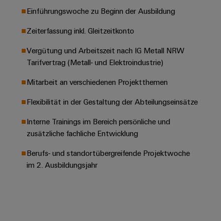
Leiterplattensteckverbinder
Schaltschrankbau
AI
Einführungswoche zu Beginn der Ausbildung
Karriere auf
&
dem Kindel
Schienenfahrzeuge
Remote
Leiterplattenklemmen
Zeiterfassung inkl. Gleitzeitkonto
Unser
Moderne
Access
neues
und
Vergütung und Arbeitszeit nach IG Metall NRW
PCB
Distribution
&
digitale
Center in
Tarifvertrag (Metall- und Elektroindustrie)
Connector
Lösungen
Thüringen
Cloud-
für
Services
Services
Mitarbeit an verschiedenen Projektthemen
klimafreundliche
Mobilitat
Original
Industrial
Flexibilität in der Gestaltung der Abteilungseinsätze
im
Equipment
Bahnverkehr
Service
Interne Trainings im Bereich persönliche und
Manufacturer
Platform
Schiffbau
zusätzliche fachliche Entwicklung
(OEM)
easyConnect
Umfassende
Verbindungslösungen
Berufs- und standortübergreifende Projektwoche
für
im 2. Ausbildungsjahr
die
Werkstatt
maritime
Industrie
&
Zubehör
Wasseraufbereitung
&