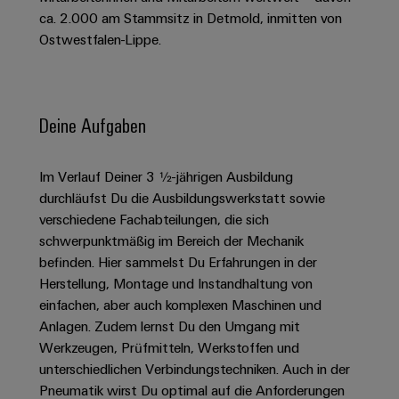
Schaltschrank-
Connectivity
Messen
und
Stellen
&
ca. 2.000 am Stammsitz in Detmold, inmitten von
Weidmüller
und
Consulting
-
für
Ostwestfalen-Lippe.
Migrationslösungen
Welt
Feldebene
Newsletter
verteilung
Studierende
Digitales
Anmeldung
Serviceschnittstellen
Orange
Stabilität
Feldverdrahtung
Engineering
und
Mag
Verteilerboxen
Sicherheit
Deine Aufgaben
Smart
Für
|
Weidmüller
für
Kundenservice
Cabinet
moderne
Schülerinnen
Kundenmagazin
Configurator
Energienetze
Building
und
Im Verlauf Deiner 3 ½-jährigen Ausbildung
Webshop
Elektronik
Länder
PCB
Schüler
durchläufst Du die Ausbildungswerkstatt sowie
Gebäudeinfrastruktur
Smart
Connector
Preisliste
verschiedene Fachabteilungen, die sich
Koppelrelais
Lösungen
Management
Metering
Ausbildung
Services
für
schwerpunktmäßig im Bereich der Mechanik
&
Informationen
Kataloganforderung
die
befinden. Hier sammelst Du Erfahrungen in der
Weidmüller
Halbleiterrelais
Duales
spezifischen
und
Akkreditiertes
Herstellung, Montage und Instandhaltung von
Configurator
Anforderungen
Studium
Zertifikate
Labor
Trennverstärker
einfachen, aber auch komplexen Maschinen und
in
der
Anlagen. Zudem lernst Du den Umgang mit
Workplace
und
Schülerpraktika
Gebäudeinfrastruktur
Werkzeugen, Prüfmitteln, Werkstoffen und
Solutions
Messumformer
Presse
Support
unterschiedlichen Verbindungstechniken. Auch in der
Erfolgreiche
Gerätehersteller
Stromversorgungen
Pneumatik wirst Du optimal auf die Anforderungen
Karrierewege
Innovative