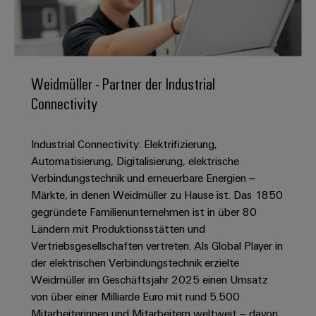
IN
Kabelkonfektionierung
zu
Offene
Leiterplattenklemmen
erlebbar
Weidmüller
Anschlusstechnologie
uns
Stellen
Vertrieb
werden.
Fast
für
Gehäusesysteme
Zahlen
DC-
Delivery
Promotionfahrzeug
Datencenter
Berufserfahrene
und
und
Microgrids
Service
Lösungen
Unternehmen
-
Weidmüller - Partner der Industrial
und
Fakten
Produkte
u-
komponenten
Distribution
Connectivity
Für
für
Unser
OS
Karriere
Beratung
Rechenzentren
Kabeleinführungssysteme
Studierende
Info
Vorstand
Edge
–
und
und
Industrial Connectivity: Elektrifizierung,
effizient,
für
Computing
digitale
Werkstudententätigkeiten
Nachhaltigkeit
zuverlässig,
-
Automatisierung, Digitalisierung, elektrische
unsere
Planung
skalierbar
Verbindungstechnik und erneuerbare Energien –
Industrial
komponenten
Partner
Praktika
Weidmüller
Märkte, in denen Weidmüller zu Hause ist. Das 1850
5G
Energiespeicher
easyConnect
Academy
Anschlussleitungen,
gegründete Familienunternehmen ist in über 80
Vertrieb
Abschlussarbeiten
Lösungen
-
Single
Patchkabel
Ländern mit Produktionsstätten und
und
People
Ihre
Großhandelssuche
Neuanfang
Produkte
Pair
und
Vertriebsgesellschaften vertreten. Als Global Player in
&
für
Industrial
für
der elektrischen Verbindungstechnik erzielte
Ethernet
Kabel
Energiespeichersysteme
Culture
Service
Weidmüller im Geschäftsjahr 2025 einen Umsatz
Studienabbrecher
(ESS)
SPS
Platform
News
von über einer Milliarde Euro mit rund 5.500
Compliance
Energieübertragung
Offene
Systemverkabelung
Mitarbeiterinnen und Mitarbeitern weltweit – davon