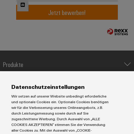
Jetzt bewerben!
Umwe
Produ
Schne
einfa
REACH
PCF-D
herun
Produkte
IIoT & Automation Software
Lösungen & Technologien
Weidmüller
Industriedrucker
Datenschutzeinstellungen
Configurator
Koppelrelais
Automatisierung
Digital
Wir setzen auf unserer Website unbedingt erforderliche
Leiterplattensteckverbinder und Leiterplattenklemmen
Service
Engineering
Industrial IoT
und optionale Cookies ein. Optionale Cookies benötigen
auf einem
Markierungssysteme
wir für die Verbesserung unseres Onlineangebots, z.B.
Industrial Security
neuen Niveau
Connectivity Consulting
durch Leistungsmessung sowie durch auf Sie
‒ intuitiv,
Reihenklemmen
Single Pair Ethernet
Industrien
eShop / Digitale Bestellmöglichkeiten
zugeschnittene Werbung. Durch Auswahl von „ALLE
unkompliziert,
Stromversorgungen
schnell
Smart Metering
COOKIES AKZEPTIEREN“ stimmen Sie der Verwendung
Engineering-Daten
Datencenter
aller Cookies zu. Mit der Auswahl von „COOKIE-
SNAP IN Anschlusstechnologie