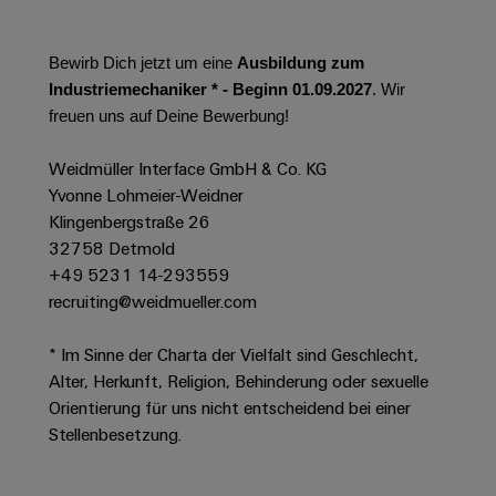
Werkzeuge
Abwasseraufbereitung
Automaten
Lösungen
Bewirb Dich jetzt um eine
Ausbildung zum
für
Industriemechaniker * - Beginn 01.09.2027
. Wir
die
Software
Wasser-
freuen uns auf Deine Bewerbung!
und
Markierer
Abwasserindustrie
Weidmüller Interface GmbH & Co. KG
Industriedrucker
Yvonne Lohmeier-Weidner
Wasserstoff
Klingenbergstraße 26
Wasserstoff
Industrieleuchte
als
32758 Detmold
Schlüsseltechnologie
+49 5231 14-293559
Cabinet
für
recruiting@weidmueller.com
die
Infrastructure
Energiewende
* Im Sinne der Charta der Vielfalt sind Geschlecht,
Windenergie
Alter, Herkunft, Religion, Behinderung oder sexuelle
Assemblierungsservice
Effizienter
Orientierung für uns nicht entscheidend bei einer
Betrieb
Stellenbesetzung.
von
Bestückte
Windparks
Klemmenleisten