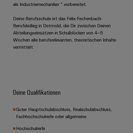
Unternehmensmeldungen
Technischer
als Industriemechaniker * vorbereitet.
Verbindungslösungen
Systeme
Elektronikgehäuse
Support
für
Offene
Fachpressemeldungen
und
Geräte
Ausbildungs-
Deine Berufsschule ist das Felix-Fechenbach-
Blitz-
Lösungen
Umweltbezogene
Pressekontakt
Berufskolleg in Detmold, die Dir zwischen Deinen
Konventionelle
und
und
Produktkonformität
Abteilungseinsätzen in Schulblöcken von 4–5
Energieerzeugung
Dezentrale
Studienplätze
Überspannungsschutz
Wochen alle berufsrelevanten, theoretischen Inhalte
Zukunftssicherheit
Automatisierung
Engineering
vermittelt.
für
Unsere
PV
Daten
bewährte
Energiemanagement-
Partner
Veranstaltungen
Generatoranschlusskasten
Energieerzeugung
Lösungen
Technische
IIoT
Aktuelle
Maschinenbau
Feldbusverteiler
Produktkataloge
IIoT
and
Termine
Lösungen
&
Reparatur
für
Automation
verschiedene
Workshops
Automation
und
Deine Qualifikationen
Partner
Automatisierung
Segmente
für
Software
Ersatzteile
Netzwerk
der
&
Schulklassen
Maschinen
Software
Guter Hauptschulabschluss, Realschulabschluss,
Industrial
Trainings
und
IIoT
Fabrikautomation
Fachhochschulreife oder allgemeine
Analytics
und
and
Steuerungen
Webinare
Öl
Automation
Hochschulreife
Industrial
I/O-