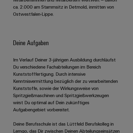
Schaltschrank-
Connectivity
Messen
und
Stellen
&
ca. 2.000 am Stammsitz in Detmold, inmitten von
Weidmüller
und
Consulting
-
für
Migrationslösungen
Ostwestfalen-Lippe.
Welt
Feldebene
Newsletter
verteilung
Studierende
Digitales
Anmeldung
Serviceschnittstellen
Orange
Stabilität
Feldverdrahtung
Engineering
und
Mag
Verteilerboxen
Sicherheit
Smart
Deine Aufgaben
Für
|
Weidmüller
für
Kundenservice
Cabinet
moderne
Schülerinnen
Kundenmagazin
Configurator
Energienetze
Building
und
Webshop
Im Verlauf Deiner 3-jährigen Ausbildung durchläufst
Elektronik
Länder
PCB
Schüler
Gebäudeinfrastruktur
Du verschiedene Fachabteilungen im Bereich
Smart
Connector
Preisliste
Koppelrelais
Lösungen
Kunststofffertigung. Durch intensive
Management
Metering
Ausbildung
Services
für
&
Kenntnisvermittlung bezüglich der zu verarbeitenden
Informationen
Kataloganforderung
die
Kunststoffe, sowie der Wirkungsweise von
Weidmüller
Halbleiterrelais
Duales
spezifischen
und
Akkreditiertes
Spritzgießmaschinen und Spritzgießwerkzeugen
Configurator
Anforderungen
Studium
Zertifikate
Labor
Trennverstärker
in
wirst Du optimal auf Dein zukünftiges
der
Workplace
und
Aufgabengebiet vorbereitet.
Schülerpraktika
Gebäudeinfrastruktur
Solutions
Messumformer
Presse
Support
Erfolgreiche
Gerätehersteller
Deine Berufsschule ist das Lüttfeld Berufskolleg in
Stromversorgungen
Karrierewege
Lemgo, das Dir zwischen Deinen Abteilungseinsätzen
Innovative