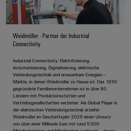
IN
Kabelkonfektionierung
zu
Offene
Leiterplattenklemmen
erlebbar
Weidmüller
Anschlusstechnologie
uns
Stellen
Vertrieb
werden.
Fast
für
Gehäusesysteme
Zahlen
DC-
Delivery
Promotionfahrzeug
Datencenter
Berufserfahrene
und
und
Microgrids
Service
Lösungen
Unternehmen
-
und
Fakten
Weidmüller - Partner der Industrial
Produkte
u-
komponenten
Distribution
Connectivity
Für
für
Unser
OS
Karriere
Beratung
Rechenzentren
Kabeleinführungssysteme
Studierende
Info
Vorstand
Edge
–
und
und
Industrial Connectivity: Elektrifizierung,
effizient,
für
Computing
digitale
Werkstudententätigkeiten
Nachhaltigkeit
zuverlässig,
-
Automatisierung, Digitalisierung, elektrische
unsere
Planung
skalierbar
Industrial
komponenten
Verbindungstechnik und erneuerbare Energien –
Partner
Praktika
Weidmüller
5G
Märkte, in denen Weidmüller zu Hause ist. Das 1850
Energiespeicher
easyConnect
Academy
Anschlussleitungen,
Vertrieb
Abschlussarbeiten
gegründete Familienunternehmen ist in über 80
Lösungen
-
Single
Patchkabel
und
Ländern mit Produktionsstätten und
People
Ihre
Großhandelssuche
Neuanfang
Produkte
Pair
und
Vertriebsgesellschaften vertreten. Als Global Player in
&
für
Industrial
für
Ethernet
Kabel
der elektrischen Verbindungstechnik erzielte
Energiespeichersysteme
Culture
Service
Studienabbrecher
Weidmüller im Geschäftsjahr 2025 einen Umsatz
(ESS)
SPS
Platform
News
von über einer Milliarde Euro mit rund 5.500
Compliance
Energieübertragung
Offene
Systemverkabelung
Mitarbeiterinnen und Mitarbeitern weltweit – davon