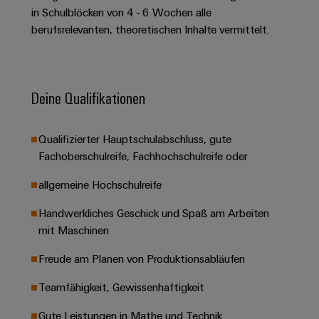
Unternehmensmeldungen
Technischer
Verbindungslösungen
in Schulblöcken von 4 - 6 Wochen alle
Systeme
Elektronikgehäuse
Support
für
Offene
berufsrelevanten, theoretischen Inhalte vermittelt.
Fachpressemeldungen
und
Geräte
Ausbildungs-
Blitz-
Lösungen
Umweltbezogene
Pressekontakt
Konventionelle
und
und
Produktkonformität
Energieerzeugung
Dezentrale
Studienplätze
Überspannungsschutz
Deine Qualifikationen
Zukunftssicherheit
Automatisierung
Engineering
für
Unsere
PV
Daten
bewährte
Energiemanagement-
Partner
Veranstaltungen
Generatoranschlusskasten
Qualifizierter Hauptschulabschluss, gute
Energieerzeugung
Lösungen
Technische
Fachoberschulreife, Fachhochschulreife oder
IIoT
Aktuelle
Maschinenbau
Feldbusverteiler
Produktkataloge
IIoT
and
Termine
Lösungen
allgemeine Hochschulreife
&
Reparatur
für
Automation
verschiedene
Workshops
Handwerkliches Geschick und Spaß am Arbeiten
Automation
und
Partner
Automatisierung
Segmente
mit Maschinen
für
Software
Ersatzteile
Netzwerk
der
&
Schulklassen
Maschinen
Software
Freude am Planen von Produktionsabläufen
Industrial
Trainings
und
IIoT
Fabrikautomation
Analytics
und
and
Steuerungen
Teamfähigkeit, Gewissenhaftigkeit
Webinare
Öl
Automation
Industrial
I/O-
Gute Leistungen in Mathe und Technik