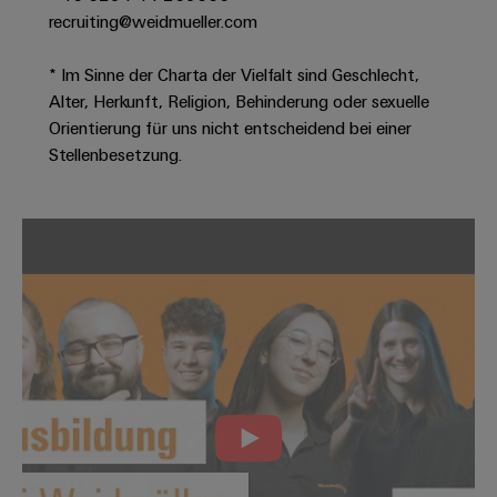
Werkzeuge
recruiting@weidmueller.com
Abwasseraufbereitung
Automaten
Lösungen
für
* Im Sinne der Charta der Vielfalt sind Geschlecht,
die
Software
Alter, Herkunft, Religion, Behinderung oder sexuelle
Wasser-
Orientierung für uns nicht entscheidend bei einer
und
Markierer
Stellenbesetzung.
Abwasserindustrie
Industriedrucker
Wasserstoff
Wasserstoff
Industrieleuchte
als
Schlüsseltechnologie
Cabinet
für
die
Infrastructure
Energiewende
Windenergie
Assemblierungsservice
Effizienter
Betrieb
von
Bestückte
Windparks
Klemmenleisten