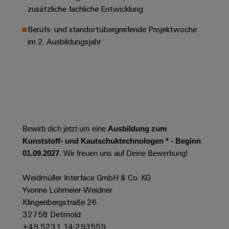
Leiterplattensteckverbinder
Schaltschrankbau
AI
zusätzliche fachliche Entwicklung
Karriere auf
&
dem Kindel
Schienenfahrzeuge
Berufs- und standortübergreifende Projektwoche
Remote
Leiterplattenklemmen
Unser
Moderne
im 2. Ausbildungsjahr
Access
neues
und
PCB
Distribution
&
digitale
Center in
Connector
Lösungen
Thüringen
Cloud-
für
Services
Services
klimafreundliche
Mobilitat
Original
Industrial
im
Equipment
Bahnverkehr
Service
Manufacturer
Bewirb dich jetzt um eine
Ausbildung zum
Platform
Schiffbau
(OEM)
Kunststoff- und Kautschuktechnologen * - Beginn
easyConnect
Umfassende
01.09.2027
. Wir freuen uns auf Deine Bewerbung!
Verbindungslösungen
für
die
Weidmüller Interface GmbH & Co. KG
Werkstatt
maritime
Yvonne Lohmeier-Weidner
Industrie
&
Klingenbergstraße 26
Zubehör
Wasseraufbereitung
32758 Detmold
+49 5231 14-293559
&