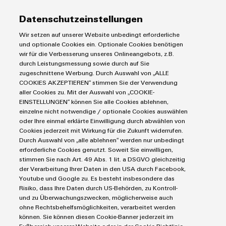
Lösungen & Technologien
Industriedrucker
Datenschutzeinstellungen
Koppelrelais
Umwe
Automatisierung
Wir setzen auf unserer Website unbedingt erforderliche
Produ
Leiterplattensteckverbinder und Leiterplattenklemmen
Service
Industrial IoT
und optionale Cookies ein. Optionale Cookies benötigen
Schne
Markierungssysteme
wir für die Verbesserung unseres Onlineangebots, z.B.
Industrial Security
einfa
Connectivity Consulting
durch Leistungsmessung sowie durch auf Sie
Reihenklemmen
REACH
Single Pair Ethernet
Industrien
eShop / Digitale Bestellmöglichkeiten
zugeschnittene Werbung. Durch Auswahl von „ALLE
PCF-D
Stromversorgungen
COOKIES AKZEPTIEREN“ stimmen Sie der Verwendung
herun
Smart Metering
Engineering-Daten
Datencenter
aller Cookies zu. Mit der Auswahl von „COOKIE-
SNAP IN Anschlusstechnologie
PCB Connector Services
EINSTELLUNGEN“ können Sie alle Cookies ablehnen,
AGB
Gerätehersteller
Workplace Solutions
einzelne nicht notwendige / optionale Cookies auswählen
Support Center
Impressum
Maschinenbau
oder Ihre einmal erklärte Einwilligung durch abwählen von
Technische Produktkataloge
Einkaufs- /Lieferanteninformationen
Cookies jederzeit mit Wirkung für die Zukunft widerrufen.
Photovoltaik
Weidmüller
Durch Auswahl von „alle ablehnen“ werden nur unbedingt
Weidmüller Configurator
Datenschutzerklärung
Wasserstoff
Configurator
erforderliche Cookies genutzt. Soweit Sie einwilligen,
Cookie Richtlinie
Weidmüller Industry Match
stimmen Sie nach Art. 49 Abs. 1 lit. a DSGVO gleichzeitig
Digital
Engineering
der Verarbeitung Ihrer Daten in den USA durch Facebook,
Cookie Einstellungen
Windenergie
auf einem
Youtube und Google zu. Es besteht insbesondere das
neuen Niveau
Risiko, dass Ihre Daten durch US-Behörden, zu Kontroll-
‒ intuitiv,
Weidmüller GmbH & Co KG
und zu Überwachungszwecken, möglicherweise auch
unkompliziert,
ohne Rechtsbehelfsmöglichkeiten, verarbeitet werden
schnell
Klingenbergstraße 26
können. Sie können diesen Cookie-Banner jederzeit im