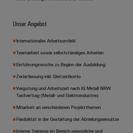
&
Solution
Automation
PSIRT
Systeme
Gas
Partner
Sicherer
finden
Stellenbörse
Industrial
Industrial
Betrieb
Unser Angebot
IoT
Ethernet
Digitale
mit
Solution
vernetzten
Bestellmöglichkeiten
Partner
Industrial
Lösungen
Touch-
Internationales Arbeitsumfeld
für
-
Security
Panels
eShop
die
Systemintegratoren
Teamarbeit sowie selbstständiges Arbeiten
Prozessindustrie
Industrial
Engineering-
OCI-
Einführungswoche zu Beginn der Ausbildung
Service
Photovoltaik
und
Schnittstelle
Platform
Mehr
Visualisierungstools
Messen
Chancen in der
Zeiterfassung inkl. Gleitzeitkonto
Ressourceneffizienz
EDI-
easyConnect
&
Entwicklung
durch
Energiemessung
Schnittstelle
Vergütung und Arbeitszeit nach IG Metall NRW
Spannende Aufgabe
Events
Sonnenenergie
EZA-
in unseren
und
Tarifvertrag (Metall- und Elektroindustrie)
Entwicklungsbereic
Regler
Schaltschrankbau
Smart
Globale
ALLE
Mitarbeit an verschiedenen Projektthemen
Lösungen
Metering
Messen
SERVICES
für
&
Flexibilität in der Gestaltung der Abteilungseinsätze
die
Weidmüller
Gerätehersteller
Events
Herausforderungen
Industrial
Interne Trainings im Bereich persönliche und
im