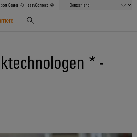
port Center
easyConnect
rriere
ktechnologen * -