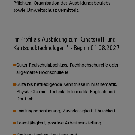
&
Solution
Pflichten, Organisation des Ausbildungsbetriebs
Automation
PSIRT
Systeme
Gas
Partner
sowie Umweltschutz vermittelt.
Sicherer
finden
Stellenbörse
Industrial
Industrial
Betrieb
IoT
Ethernet
Digitale
mit
Solution
vernetzten
Bestellmöglichkeiten
Partner
Ihr Profil als Ausbildung zum Kunststoff- und
Industrial
Lösungen
Touch-
für
-
Security
Kautschuktechnologen * - Beginn 01.08.2027
Panels
eShop
die
Systemintegratoren
Prozessindustrie
Industrial
Engineering-
OCI-
Guter Realschulabschluss, Fachhochschulreife oder
Service
Photovoltaik
und
Schnittstelle
allgemeine Hochschulreife
Platform
Mehr
Visualisierungstools
Messen
Chancen in der
Ressourceneffizienz
EDI-
easyConnect
&
Entwicklung
Gute bis befriedigende Kenntnisse in Mathematik,
durch
Energiemessung
Schnittstelle
Spannende Aufgabe
Events
Physik, Chemie, Technik, Informatik, Englisch und
Sonnenenergie
EZA-
in unseren
und
Deutsch
Entwicklungsbereic
Regler
Schaltschrankbau
Smart
Globale
ALLE
Lösungen
Leistungsorientierung, Zuverlässigkeit, Ehrlichkeit
Metering
Messen
SERVICES
für
&
die
Teamfähigkeit, positive Arbeitseinstellung
Weidmüller
Gerätehersteller
Events
Herausforderungen
Industrial
im
Systematisches, kreatives und