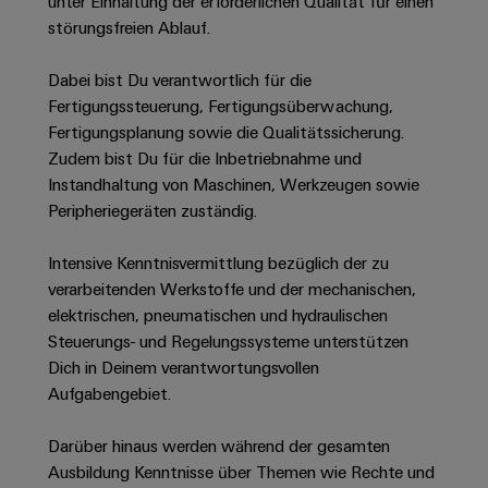
Unternehmensmeldungen
unter Einhaltung der erforderlichen Qualität für einen
Technischer
Verbindungslösungen
Systeme
störungsfreien Ablauf.
Elektronikgehäuse
Support
für
Offene
Fachpressemeldungen
und
Geräte
Ausbildungs-
Blitz-
Lösungen
Umweltbezogene
Dabei bist Du verantwortlich für die
Pressekontakt
Konventionelle
und
und
Produktkonformität
Fertigungssteuerung, Fertigungsüberwachung,
Energieerzeugung
Dezentrale
Studienplätze
Fertigungsplanung sowie die Qualitätssicherung.
Überspannungsschutz
Zukunftssicherheit
Automatisierung
Engineering
Zudem bist Du für die Inbetriebnahme und
für
Unsere
PV
Daten
Instandhaltung von Maschinen, Werkzeugen sowie
bewährte
Energiemanagement-
Partner
Veranstaltungen
Generatoranschlusskasten
Peripheriegeräten zuständig.
Energieerzeugung
Lösungen
Technische
IIoT
Aktuelle
Maschinenbau
Feldbusverteiler
Produktkataloge
Intensive Kenntnisvermittlung bezüglich der zu
IIoT
and
Termine
Lösungen
verarbeitenden Werkstoffe und der mechanischen,
&
Reparatur
für
Automation
elektrischen, pneumatischen und hydraulischen
verschiedene
Workshops
Automation
und
Partner
Automatisierung
Steuerungs- und Regelungssysteme unterstützen
Segmente
für
Software
Ersatzteile
Netzwerk
der
&
Dich in Deinem verantwortungsvollen
Schulklassen
Maschinen
Software
Aufgabengebiet.
Industrial
Trainings
und
IIoT
Fabrikautomation
Analytics
und
and
Steuerungen
Darüber hinaus werden während der gesamten
Webinare
Öl
Automation
Ausbildung Kenntnisse über Themen wie Rechte und
Industrial
I/O-