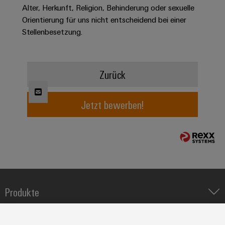
Alter, Herkunft, Religion, Behinderung oder sexuelle
Modifizierte
Orientierung für uns nicht entscheidend bei einer
und
Stellenbesetzung.
bestückte
Gehäuse
Kundenspezifische
Zurück
Kabelkonfektionierung
Jetzt bewerben!
Produktinnovationen
Praxisnahe
Verbindungen für
Ihre Industrie.
Unsere Neuheiten
im Bereich
Industrial
Produkte
Connectivity.
IIoT & Automation Software
Lösungen & Technologien
Industriedrucker