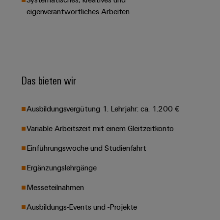
Leiterplattensteckverbinder
Schaltschrankbau
AI
eigenverantwortliches Arbeiten
Karriere auf
&
dem Kindel
Schienenfahrzeuge
Remote
Leiterplattenklemmen
Unser
Moderne
Access
neues
und
PCB
Distribution
&
digitale
Center in
Connector
Lösungen
Thüringen
Cloud-
für
Services
Das bieten wir
Services
klimafreundliche
Mobilitat
Original
Industrial
im
Ausbildungsvergütung 1. Lehrjahr: ca. 1.200 €
Equipment
Bahnverkehr
Service
Manufacturer
Platform
Variable Arbeitszeit mit einem Gleitzeitkonto
Schiffbau
(OEM)
easyConnect
Umfassende
Einführungswoche und Studienfahrt
Verbindungslösungen
für
Ergänzungslehrgänge
die
Werkstatt
maritime
Messeteilnahmen
Industrie
&
Zubehör
Wasseraufbereitung
Ausbildungs-Events und -Projekte
&