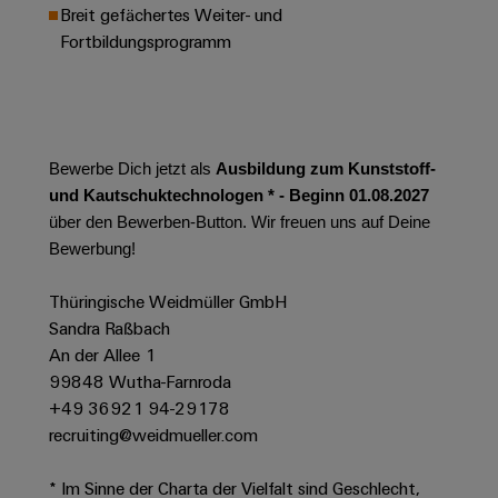
Werkzeuge
Breit gefächertes Weiter- und
Abwasseraufbereitung
Fortbildungsprogramm
Automaten
Lösungen
für
die
Software
Wasser-
und
Markierer
Abwasserindustrie
Bewerbe Dich jetzt als
Ausbildung zum Kunststoff-
Industriedrucker
Wasserstoff
und Kautschuktechnologen * - Beginn 01.08.2027
über den Bewerben-Button. Wir freuen uns auf Deine
Wasserstoff
Industrieleuchte
als
Bewerbung!
Schlüsseltechnologie
Cabinet
für
Thüringische Weidmüller GmbH
die
Infrastructure
Sandra Raßbach
Energiewende
An der Allee 1
Windenergie
99848 Wutha-Farnroda
Assemblierungsservice
Effizienter
+49 36921 94-29178
Betrieb
recruiting@weidmueller.com
von
Bestückte
Windparks
Klemmenleisten
* Im Sinne der Charta der Vielfalt sind Geschlecht,