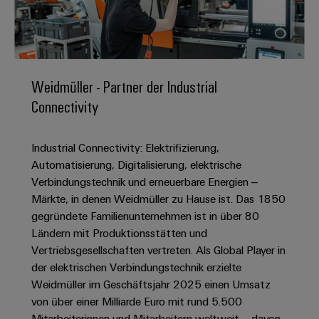
IN
Kabelkonfektionierung
zu
Offene
Leiterplattenklemmen
erlebbar
Weidmüller
Anschlusstechnologie
uns
Stellen
Vertrieb
werden.
Fast
für
Gehäusesysteme
Zahlen
DC-
Delivery
Promotionfahrzeug
Datencenter
Berufserfahrene
und
und
Microgrids
Service
Lösungen
Unternehmen
-
und
Fakten
Weidmüller - Partner der Industrial
Produkte
u-
komponenten
Distribution
Connectivity
Für
für
Unser
OS
Karriere
Beratung
Rechenzentren
Kabeleinführungssysteme
Studierende
Info
Vorstand
Edge
–
und
und
Industrial Connectivity: Elektrifizierung,
effizient,
für
Computing
digitale
Werkstudententätigkeiten
Nachhaltigkeit
zuverlässig,
-
Automatisierung, Digitalisierung, elektrische
unsere
Planung
skalierbar
Industrial
komponenten
Verbindungstechnik und erneuerbare Energien –
Partner
Praktika
Weidmüller
5G
Märkte, in denen Weidmüller zu Hause ist. Das 1850
Energiespeicher
easyConnect
Academy
Anschlussleitungen,
Vertrieb
Abschlussarbeiten
gegründete Familienunternehmen ist in über 80
Lösungen
-
Single
Patchkabel
und
Ländern mit Produktionsstätten und
People
Ihre
Großhandelssuche
Neuanfang
Produkte
Pair
und
Vertriebsgesellschaften vertreten. Als Global Player in
&
für
Industrial
für
Ethernet
Kabel
der elektrischen Verbindungstechnik erzielte
Energiespeichersysteme
Culture
Service
Studienabbrecher
Weidmüller im Geschäftsjahr 2025 einen Umsatz
(ESS)
SPS
Platform
News
von über einer Milliarde Euro mit rund 5.500
Compliance
Energieübertragung
Offene
Systemverkabelung
Mitarbeiterinnen und Mitarbeitern weltweit – davon