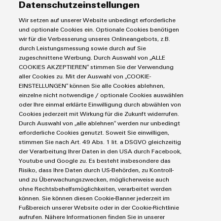
Datenschutzeinstellungen
Koppelrelais
Automatisierung
Wir setzen auf unserer Website unbedingt erforderliche
Leiterplattensteckverbinder und Leiterplattenklemmen
Service
Umwe
Industrial IoT
und optionale Cookies ein. Optionale Cookies benötigen
Produ
Markierungssysteme
wir für die Verbesserung unseres Onlineangebots, z.B.
Industrial Security
Connectivity Consulting
durch Leistungsmessung sowie durch auf Sie
Schne
Reihenklemmen
Single Pair Ethernet
Industrien
einfa
eShop / Digitale Bestellmöglichkeiten
zugeschnittene Werbung. Durch Auswahl von „ALLE
Stromversorgungen
REACH
COOKIES AKZEPTIEREN“ stimmen Sie der Verwendung
Smart Metering
Engineering-Daten
PCF-D
Datencenter
aller Cookies zu. Mit der Auswahl von „COOKIE-
SNAP IN Anschlusstechnologie
herun
PCB Connector Services
EINSTELLUNGEN“ können Sie alle Cookies ablehnen,
AGB
Gerätehersteller
Workplace Solutions
einzelne nicht notwendige / optionale Cookies auswählen
Support Center
Impressum
Maschinenbau
oder Ihre einmal erklärte Einwilligung durch abwählen von
Technische Produktkataloge
Einkaufs- /Lieferanteninformationen
Cookies jederzeit mit Wirkung für die Zukunft widerrufen.
Photovoltaik
Durch Auswahl von „alle ablehnen“ werden nur unbedingt
Weidmüller Configurator
Datenschutzerklärung
Wasserstoff
erforderliche Cookies genutzt. Soweit Sie einwilligen,
Weidmüller
Cookie Richtlinie
Weidmüller Industry Match
stimmen Sie nach Art. 49 Abs. 1 lit. a DSGVO gleichzeitig
Configurator
der Verarbeitung Ihrer Daten in den USA durch Facebook,
Cookie Einstellungen
Windenergie
Digital
Youtube und Google zu. Es besteht insbesondere das
Engineering
Risiko, dass Ihre Daten durch US-Behörden, zu Kontroll-
auf einem
Weidmüller GmbH & Co KG
und zu Überwachungszwecken, möglicherweise auch
neuen Niveau
‒ intuitiv,
ohne Rechtsbehelfsmöglichkeiten, verarbeitet werden
Klingenbergstraße 26
unkompliziert,
können. Sie können diesen Cookie-Banner jederzeit im
schnell
32758 Detmold
Fußbereich unserer Website oder in der Cookie-Richtlinie
aufrufen. Nähere Informationen finden Sie in unserer