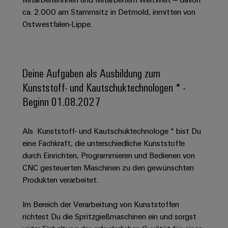
Schaltschrank-
Connectivity
Messen
und
Stellen
&
ca. 2.000 am Stammsitz in Detmold, inmitten von
Weidmüller
und
Consulting
-
für
Migrationslösungen
Ostwestfalen-Lippe.
Welt
Feldebene
Newsletter
verteilung
Studierende
Digitales
Anmeldung
Serviceschnittstellen
Orange
Stabilität
Feldverdrahtung
Engineering
und
Mag
Verteilerboxen
Sicherheit
Smart
Deine Aufgaben als Ausbildung zum
Für
|
Weidmüller
für
Kundenservice
Cabinet
Kunststoff- und Kautschuktechnologen * -
moderne
Schülerinnen
Kundenmagazin
Configurator
Energienetze
Building
Beginn 01.08.2027
und
Webshop
Elektronik
Länder
PCB
Schüler
Gebäudeinfrastruktur
Smart
Connector
Preisliste
Koppelrelais
Lösungen
Management
Metering
Als Kunststoff- und Kautschuktechnologe * bist Du
Ausbildung
Services
für
&
Informationen
eine Fachkraft, die unterschiedliche Kunststoffe
Kataloganforderung
die
Weidmüller
Halbleiterrelais
Duales
durch Einrichten, Programmieren und Bedienen von
spezifischen
und
Akkreditiertes
Configurator
Anforderungen
CNC gesteuerten Maschinen zu den gewünschten
Studium
Zertifikate
Labor
Trennverstärker
in
Produkten verarbeitet.
der
Workplace
und
Schülerpraktika
Gebäudeinfrastruktur
Solutions
Messumformer
Im Bereich der Verarbeitung von Kunststoffen
Presse
Support
Erfolgreiche
Gerätehersteller
richtest Du die Spritzgießmaschinen ein und sorgst
Stromversorgungen
Karrierewege
Innovative